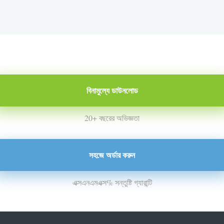
বিনামুল্যে ডাউনলোড
20+ বছরের অভিজ্ঞতা
সহজে অর্ডার করুন
এক্সএনএমএক্স% সন্তুষ্টি গ্যারান্টি