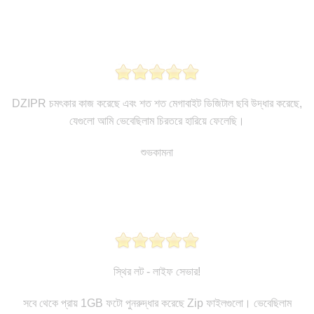
DZIPR চমৎকার কাজ করেছে এবং শত শত মেগাবাইট ডিজিটাল ছবি উদ্ধার করেছে,
যেগুলো আমি ভেবেছিলাম চিরতরে হারিয়ে ফেলেছি।
শুভকামনা
স্থির লট - লাইফ সেভার!
সবে থেকে প্রায় 1GB ফটো পুনরুদ্ধার করেছে Zip ফাইলগুলো। ভেবেছিলাম