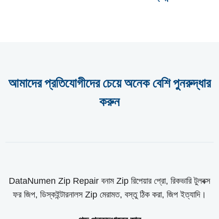
আমাদের প্রতিযোগীদের চেয়ে অনেক বেশি পুনরুদ্ধার
করুন
DataNumen Zip Repair বনাম Zip রিপেয়ার প্রো, রিকভারি টুলবক্স
ফর জিপ, ডিস্কইন্টারনালস Zip মেরামত, বস্তু ঠিক করা, জিপ ইত্যাদি।