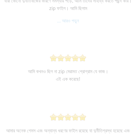
যারা কোনো দুর্নীতিবাজের কারণে সমস্যায় পড়ে, আমি তাদের সাহায্য করতে পছন্দ করি।
zip ফাইল। আমি ছিলাম
... আরও পড়ুন
আমি কখনও ছিল না zip মেরামত প্রোগ্রাম যে কাজ।
এই এক করেছে!
আমার অনেক গেমস এবং অন্যান্য ধরণের ফাইল রয়েছে যা দুর্নীতিগ্রস্থ হয়েছে এবং