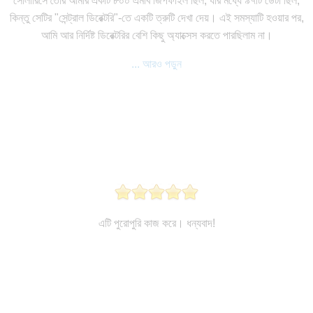
সোলারিসে তৈরি আমার একটি ৮০০ এমবি জিপফাইল ছিল, যার মধ্যে ৯৭টি ডেটা ছিল,
কিন্তু সেটির "সেন্ট্রাল ডিরেক্টরি"-তে একটি ত্রুটি দেখা দেয়। এই সমস্যাটি হওয়ার পর,
আমি আর নির্দিষ্ট ডিরেক্টরির বেশি কিছু অ্যাক্সেস করতে পারছিলাম না।
... আরও পড়ুন
এটি পুরোপুরি কাজ করে। ধন্যবাদ!