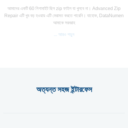
আমাদের একটি 60 গিগাবাইট ছিল zip ফাইল যা খুলবে না। Advanced Zip
Repair এটি খুব বড় হওয়ায় এটি মেরামত করতে পারেনি। যাহোক, DataNumen
আমাকে সরবরাহ
... আরও পড়ুন
অত্যন্ত সহজ ইন্টারফেস