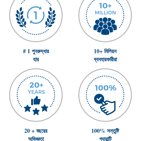
# 1 পুনরুদ্ধার
10+ মিলিয়ন
হার
ব্যবহারকারীরা
20 + বছরের
100% সন্তুষ্টি
অভিজ্ঞতা
গ্যারান্টি