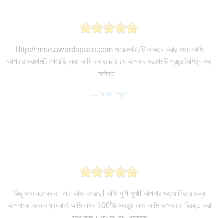
Http://rmse.awardspace.com ওয়েবসাইটটি ব্যবহার করার সময় আমি
আপনার সরঞ্জামটি পেয়েছি এবং আমি বলতে চাই যে আপনার সরঞ্জামটি প্রচুর বৈশিষ্ট্য সহ
দুর্দান্ত।
... আরও পড়ুন
কিছু মনে করবেন না, এটা কাজ করেছে! আমি সুপি সুখী! আপনার সহযোগিতার জন্য
আপনাকে অনেক ধন্যবাদ! আমি এখন 100% সন্তুষ্ট এবং আমি আপনাকে বিরক্ত করা
বন্ধ করব। হাঃ হাঃ হাঃ. ধন্যবাদ