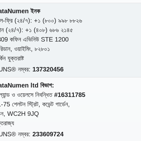
ataNumen ইনক
ল-ফ্রি (২৪/৭): +১ (৮০০) ৯৯৮ ৮৮২৬
ন (২৪/৭): +১ (৪০৮) ৬৮৬ ২১৪৫
09 কফিন এভিনিউ STE 1200
রিডান, ওয়াইমিং, ৮২৮০১
্কিন যুক্তরাষ্ট
UNS® নম্বর:
137320456
taNumen ltd বিভাগ:
ল্যান্ড ও ওয়েলসে নিবন্ধিত
#16311785
-75 শেলটন স্ট্রিট, কভেন্ট গার্ডেন,
্ডন, WC2H 9JQ
্তরাজ্য
UNS® নম্বর:
233609724