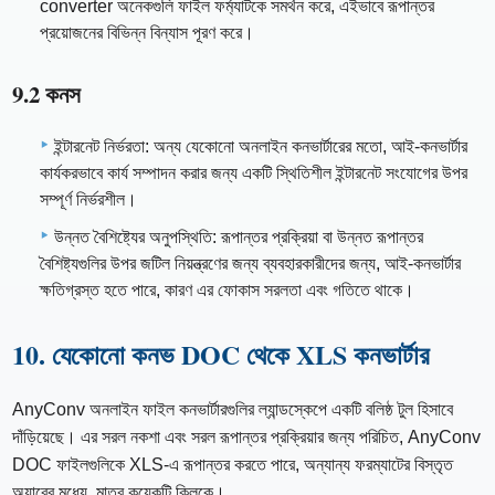
converter অনেকগুলি ফাইল ফর্ম্যাটকে সমর্থন করে, এইভাবে রূপান্তর
প্রয়োজনের বিভিন্ন বিন্যাস পূরণ করে।
9.2 কনস
ইন্টারনেট নির্ভরতা: অন্য যেকোনো অনলাইন কনভার্টারের মতো, আই-কনভার্টার
কার্যকরভাবে কার্য সম্পাদন করার জন্য একটি স্থিতিশীল ইন্টারনেট সংযোগের উপর
সম্পূর্ণ নির্ভরশীল।
উন্নত বৈশিষ্ট্যের অনুপস্থিতি: রূপান্তর প্রক্রিয়া বা উন্নত রূপান্তর
বৈশিষ্ট্যগুলির উপর জটিল নিয়ন্ত্রণের জন্য ব্যবহারকারীদের জন্য, আই-কনভার্টার
ক্ষতিগ্রস্ত হতে পারে, কারণ এর ফোকাস সরলতা এবং গতিতে থাকে।
10. যেকোনো কনভ DOC থেকে XLS কনভার্টার
AnyConv অনলাইন ফাইল কনভার্টারগুলির ল্যান্ডস্কেপে একটি বলিষ্ঠ টুল হিসাবে
দাঁড়িয়েছে। এর সরল নকশা এবং সরল রূপান্তর প্রক্রিয়ার জন্য পরিচিত, AnyConv
DOC ফাইলগুলিকে XLS-এ রূপান্তর করতে পারে, অন্যান্য ফরম্যাটের বিস্তৃত
অ্যারের মধ্যে, মাত্র কয়েকটি ক্লিকে।