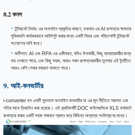
8.2 কনস
ইন্টারনেট নির্ভর: এর অনলাইন প্রকৃতির কারণে, ডকহাব এর AI রূপান্তর ক্ষমতার
সুবিধাগুলি কার্যকরভাবে আউটপুট করার জন্য একটি স্থির এবং শক্তিশালী ইন্টারনেট
সংযোগের দাবি করে।
জটিলতা: AI এবং RPA এর একীকরণ, যদিও উপকারী, কিছু ব্যবহারকারীর জন্য
ভয় দেখাতে পারে, এবং কিছু সহজ, আরও সরল রূপান্তরকারীর তুলনায় এই টুলটিতে
আরও বেশি শেখার বক্রতা থাকতে পারে।
9. আই-কনভার্টার
i-converter হল একটি ন্যূনতম অনলাইন কনভার্টার যা এর মূল নীতিতে সরলতা এবং
গতির সাথে ডিজাইন করা হয়েছে। এই প্ল্যাটফর্মটি DOC ফাইলগুলিকে XLS ফর্ম্যাটে
রূপান্তর করার একটি সহজ সমাধান প্রদান করে বিভিন্ন অন্যান্য সংমিশ্রণের মধ্যে।