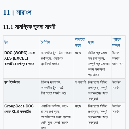
11। সারাংশ
11.1 সামগ্রিক তুলনা সারণী
ব্যবহারে
গ্রাহক
টুল
বৈশিষ্ট্য
মূল্য
সহজ
সমর্থন
DOC (WORD) থেকে
অনলাইন টুল, উচ্চ-মানের
সহজ
সীমিত অ্যাক্সেস
ইমেল
XLS (EXCEL)
রূপান্তর, একাধিক
সহ বিনামূল্যে,
সমর্থন,
কনভার্টারে রূপান্তর করুন
প্ল্যাটফর্ম সমর্থন
সম্পূর্ণ অ্যাক্সেসের
জ্ঞান বেস
জন্য সদস্যতা
প্রয়োজন
কুল ইউটিলস
বিভিন্ন ফরম্যাট,
মধ্যপন্থী
বিনামূল্যে সীমিত
ইমেইল
অনলাইন টুল, ডেটা
রূপান্তর, সম্পূর্ণ
সমর্থন
নিরাপত্তা সমর্থন করে
অ্যাক্সেসের জন্য
সদস্যতা
GroupDocs DOC
একাধিক ফর্ম্যাট, উচ্চ-
সহজ
বিনামূল্যে সীমিত
ইমেইল
থেকে XLS কনভার্টার
মানের রূপান্তর,
রূপান্তর, সম্পূর্ণ
সমর্থন
গোপনীয়তার জন্য প্রম্পট
অ্যাক্সেসের জন্য
ডেটা মুছে ফেলা সমর্থন
সদস্যতা
করে