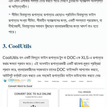
এটি এমন এলাকায় সমস্যা তৈরি করতে পারে যেখানে ইন্টারনেট অ্যাক্সেস অবিশ্বস্ত
বা অস্তিত্বহীন।
সীমিত বিনামূল্যে রূপান্তর: রূপান্তর এছাড়াও প্রতিদিন বিনামূল্যে ফাইল
রূপান্তর সংখ্যা সীমিত. সীমাহীন অ্যাক্সেসের জন্য, একটি সদস্যতা প্রয়োজন, যা
দীর্ঘমেয়াদী, বিনামূল্যের সমাধান খুঁজছেন ব্যবহারকারীদের জন্য আদর্শ নাও হতে
পারে।
3. CoolUtils
CoolUtils হল একটি বিস্তৃত ফাইল রূপান্তর টুল যা DOC-কে XLS-এ রূপান্তর
করার ক্ষমতা প্রদান করে। এই অনলাইন রূপান্তরকারী একটি ঝামেলা-মুক্ত প্রক্রিয়া
প্রদান করে, ব্যবহারকারীদের সহজভাবে তাদের DOC ফাইলগুলি আপলোড করতে,
আউটপুট ফর্ম্যাট চয়ন করতে এবং সহজেই রূপান্তরিত ফাইল ডাউনলোড করতে দেয়৷