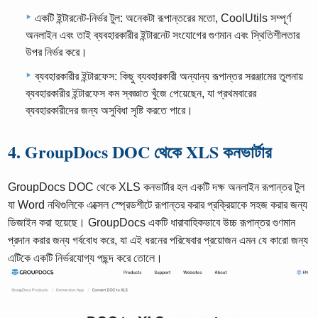
একটি ইন্টারনেট-নির্ভর টুল: অনেকটা রূপান্তরের মতো, CoolUtils সম্পূর্ণ
অনলাইন এবং তাই ব্যবহারকারীর ইন্টারনেট সংযোগের গুণমান এবং স্থিতিশীলতার
উপর নির্ভর করে।
ব্যবহারকারীর ইন্টারফেস: কিছু ব্যবহারকারী অন্যান্য রূপান্তর সরঞ্জামের তুলনায়
ব্যবহারকারীর ইন্টারফেস কম স্বজ্ঞাত খুঁজে পেয়েছেন, যা প্রথমবারের
ব্যবহারকারীদের জন্য অসুবিধা সৃষ্টি করতে পারে।
4. GroupDocs DOC থেকে XLS কনভার্টার
GroupDocs DOC থেকে XLS কনভার্টার হল একটি দক্ষ অনলাইন রূপান্তর টুল
যা Word নথিগুলিকে এক্সেল স্প্রেডশীটে রূপান্তর করার প্রক্রিয়াকে সহজ করার জন্য
ডিজাইন করা হয়েছে। GroupDocs একটি ধারাবাহিকভাবে উচ্চ রূপান্তর গুণমান
প্রদান করার জন্য গর্ববোধ করে, যা এই ধরনের পরিষেবার প্রয়োজন এমন যে কারো জন্য
এটিকে একটি নির্ভরযোগ্য পছন্দ করে তোলে।