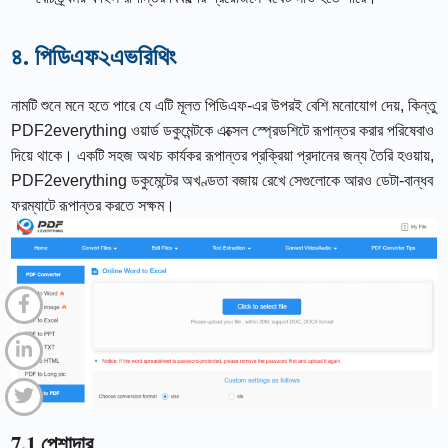
৪. পিডিএফ২এভরিথিং
নামটি শুনে মনে হতে পারে যে এটি মূলত পিডিএফ-এর উপরই বেশি মনোযোগ দেয়, কিন্তু
PDF2everything ওয়ার্ড ডকুমেন্টকে এক্সেল স্প্রেডশিটে রূপান্তর করার পরিষেবাও
দিয়ে থাকে। একটি সহজ অথচ কার্যকর রূপান্তর প্রক্রিয়া প্রদানের জন্য তৈরি হওয়ায়,
PDF2everything ডকুমেন্টের অখণ্ডতা বজায় রেখে সেগুলোকে আরও ডেটা-বান্ধব
ফরম্যাটে রূপান্তর করতে সক্ষম।
7.1 পেশাদার