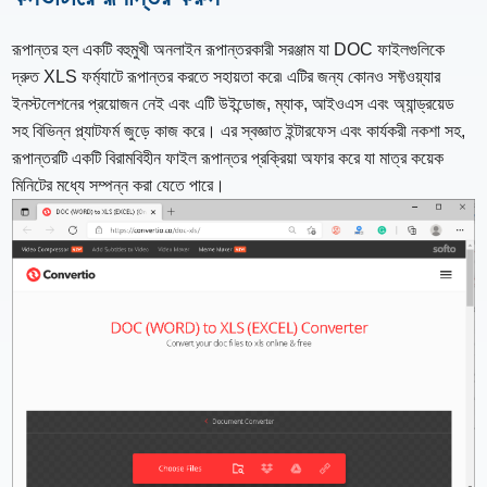
রূপান্তর হল একটি বহুমুখী অনলাইন রূপান্তরকারী সরঞ্জাম যা DOC ফাইলগুলিকে
দ্রুত XLS ফর্ম্যাটে রূপান্তর করতে সহায়তা করে৷ এটির জন্য কোনও সফ্টওয়্যার
ইনস্টলেশনের প্রয়োজন নেই এবং এটি উইন্ডোজ, ম্যাক, আইওএস এবং অ্যান্ড্রয়েড
সহ বিভিন্ন প্ল্যাটফর্ম জুড়ে কাজ করে। এর স্বজ্ঞাত ইন্টারফেস এবং কার্যকরী নকশা সহ,
রূপান্তরটি একটি বিরামবিহীন ফাইল রূপান্তর প্রক্রিয়া অফার করে যা মাত্র কয়েক
মিনিটের মধ্যে সম্পন্ন করা যেতে পারে।