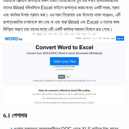
ওয়ার্ডকে এক্সেলে রূপান্তর করুন একটি ডেডিকেটেড টুল যার লক্ষ্য ব্যবহারকারীদের
তাদের Word নথিগুলিকে Excel ফাইলে রূপান্তর করার জন্য একটি সহজ, দ্রুত
এবং কার্যকর উপায় প্রদান করা। এর সরল শিরোনাম এবং উদ্দেশ্য থাকা সত্ত্বেও, এটি
রূপান্তরগুলির গুণমানকে বাদ দেয় না এবং যারা Word এবং Excel এ তাদের কাজ
মিশ্রিত করতে চায় তাদের জন্য এটি একটি কার্যকর সমাধান হিসাবে রয়ে গেছে।
6.1 পেশাদার
গুণগত রূপান্তর: ব্যবহারকারীদের DOC থেকে XLS ফাইলে উচ্চ-মানের