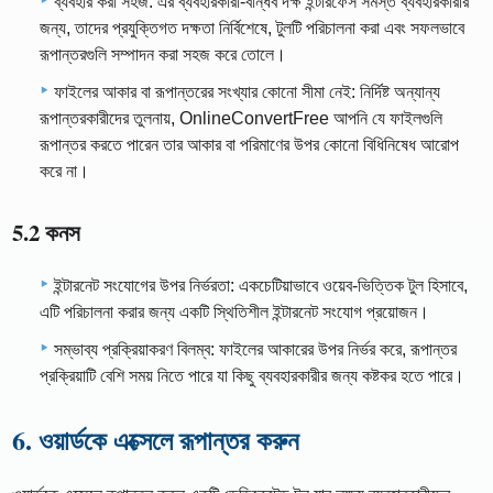
ব্যবহার করা সহজ: এর ব্যবহারকারী-বান্ধব দক্ষ ইন্টারফেস সমস্ত ব্যবহারকারীর
জন্য, তাদের প্রযুক্তিগত দক্ষতা নির্বিশেষে, টুলটি পরিচালনা করা এবং সফলভাবে
রূপান্তরগুলি সম্পাদন করা সহজ করে তোলে।
ফাইলের আকার বা রূপান্তরের সংখ্যার কোনো সীমা নেই: নির্দিষ্ট অন্যান্য
রূপান্তরকারীদের তুলনায়, OnlineConvertFree আপনি যে ফাইলগুলি
রূপান্তর করতে পারেন তার আকার বা পরিমাণের উপর কোনো বিধিনিষেধ আরোপ
করে না।
5.2 কনস
ইন্টারনেট সংযোগের উপর নির্ভরতা: একচেটিয়াভাবে ওয়েব-ভিত্তিক টুল হিসাবে,
এটি পরিচালনা করার জন্য একটি স্থিতিশীল ইন্টারনেট সংযোগ প্রয়োজন।
সম্ভাব্য প্রক্রিয়াকরণ বিলম্ব: ফাইলের আকারের উপর নির্ভর করে, রূপান্তর
প্রক্রিয়াটি বেশি সময় নিতে পারে যা কিছু ব্যবহারকারীর জন্য কষ্টকর হতে পারে।
6. ওয়ার্ডকে এক্সেলে রূপান্তর করুন