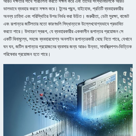
আরও দক্ষতার সাথে পরিচালনা করতে সক্ষম করে এবং তাদের সংস্থানগুলিকে আরও
ভালভাবে ব্যবহার করতে সক্ষম করে। টুলের পছন্দ, যাইহোক, প্রতিটি ব্যবহারকারীর
অনন্য চাহিদা এবং পরিস্থিতির উপর নির্ভর করা উচিত। জরুরীতা, ডেটা সুরক্ষা, বাজেট
এবং রূপান্তর জটিলতার মতো কারণগুলি সিদ্ধান্তকে উল্লেখযোগ্যভাবে প্রভাবিত
করতে পারে। উদাহরণ স্বরূপ, যে ব্যবহারকারীর এককালীন রূপান্তর প্রয়োজন সে
একটি বিনামূল্যে, সহজে ব্যবহারযোগ্য অনলাইন রূপান্তরকারী বেছে নিতে পারে, যেখানে
ঘন ঘন, জটিল রূপান্তর প্রয়োজনের ব্যবসার জন্য আরও উন্নত, সাবস্ক্রিপশন-ভিত্তিক
পরিষেবার প্রয়োজন হতে পারে।