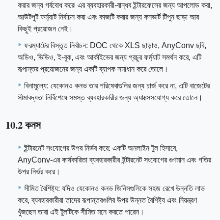
করার জন্য গর্ববোধ করে৷ এর ব্যবহারকারী-বান্ধব ইন্টারফেসের জন্য আপলোড করা,
আউটপুট ফর্ম্যাট নির্বাচন করা এবং কাজটি করার জন্য কনভার্ট টিপুন ছাড়া আর
কিছুই প্রয়োজন নেই।
ফরম্যাটের বিস্তৃত নির্বাচন: DOC থেকে XLS ছাড়াও, AnyConv ছবি,
অডিও, ভিডিও, ই-বুক, এবং আর্কাইভের জন্য প্রচুর ফর্ম্যাট সমর্থন করে, এটি
রূপান্তর প্রয়োজনের জন্য একটি ব্যাপক সমাধান করে তোলে।
বিনামূল্যে: যেকোনও কনভ তার পরিষেবাগুলির জন্য চার্জ করে না, এটি বাজেটের
সীমাবদ্ধতা নির্বিশেষে সমস্ত ব্যবহারকারীর জন্য অ্যাক্সেসযোগ্য করে তোলে।
10.2 কনস
ইন্টারনেট সংযোগের উপর নির্ভর করে: একটি অনলাইন টুল হিসাবে,
AnyConv-এর কার্যকারিতা ব্যবহারকারীর ইন্টারনেট সংযোগের গুণমান এবং গতির
উপর নির্ভর করে।
সীমিত বৈশিষ্ট্য: যদিও যেকোনও কনভ জিনিসগুলিকে সহজ রেখে উন্নতি লাভ
করে, ব্যবহারকারীরা তাদের রূপান্তরগুলির উপর উন্নত বৈশিষ্ট্য এবং নিয়ন্ত্রণ
খুঁজছেন তারা এই টুলটিকে সীমিত মনে করতে পারেন।