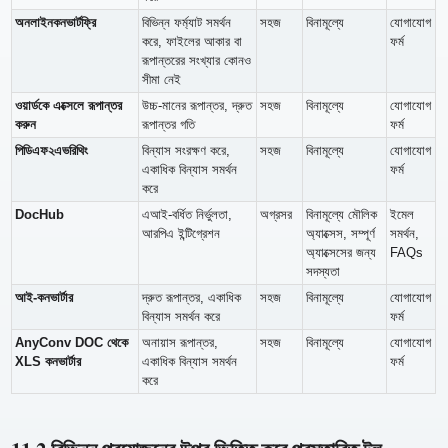
অনলাইনকনভার্টফ্রি
বিভিন্ন ফর্ম্যাট সমর্থন
সহজ
বিনামূল্যে
যোগাযোগ
করে, ফাইলের আকার বা
ফর্ম
রূপান্তরের সংখ্যার কোনও
সীমা নেই
ওয়ার্ডকে এক্সেলে রূপান্তর
উচ্চ-মানের রূপান্তর, দ্রুত
সহজ
বিনামূল্যে
যোগাযোগ
করুন
রূপান্তর গতি
ফর্ম
পিডিএফ২এভরিথিং
বিন্যাস সংরক্ষণ করে,
সহজ
বিনামূল্যে
যোগাযোগ
একাধিক বিন্যাস সমর্থন
ফর্ম
করে
DocHub
এআই-বর্ধিত নির্ভুলতা,
অগ্রসর
বিনামূল্যে মৌলিক
ইমেল
আরপিএ ইন্টিগ্রেশন
অ্যাক্সেস, সম্পূর্ণ
সমর্থন,
অ্যাক্সেসের জন্য
FAQs
সদস্যতা
আই-কনভার্টার
দ্রুত রূপান্তর, একাধিক
সহজ
বিনামূল্যে
যোগাযোগ
বিন্যাস সমর্থন করে
ফর্ম
AnyConv DOC থেকে
অনায়াস রূপান্তর,
সহজ
বিনামূল্যে
যোগাযোগ
XLS কনভার্টার
একাধিক বিন্যাস সমর্থন
ফর্ম
করে