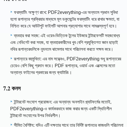
ফরম্যাটিং অক্ষুণ্ণ রাখে: PDF2everything-এর অন্যতম প্রধান সুবিধা
হলো রূপান্তর প্রক্রিয়ার মাধ্যমে মূল ডকুমেন্টের ফরম্যাটিং ধরে রাখার ক্ষমতা, যা
নিশ্চিত করে যে আউটপুট ফাইলটি আপনার প্রত্যাশার সাথে সামঞ্জস্যপূর্ণ হবে।
ব্যবহার করা সহজ: এই ওয়েব-ভিত্তিক টুলের ইউজার ইন্টারফেসটি সহজবোধ্য
এবং নেভিগেট করা সহজ, যা ব্যবহারকারীদের খুব বেশি প্রযুক্তিগত জ্ঞান ছাড়াই
নথির রূপান্তরগুলিকে ন্যূনতম ঝামেলার সাথে পরিচালনা করতে সক্ষম করে।
রূপান্তরে বহুমুখিতা: এর নাম সত্ত্বেও, PDF2everything শুধু রূপান্তরের
চেয়েও বেশি কিছু প্রদান করে। PDF রূপান্তর, ওয়ার্ড এবং এক্সেলের মতো
অন্যান্য ফাইলের প্রকারের জন্য ক্যাটারিং।
7.2 কনস
ইন্টারনেট সংযোগ প্রয়োজন: এর অন্যান্য অনলাইন প্ল্যাটফর্মের মতোই,
PDF2everything-ও কার্যকরভাবে কাজ করার জন্য একটি স্থিতিশীল
ইন্টারনেট সংযোগের উপর নির্ভরশীল।
সীমিত বৈশিষ্ট্য: যদিও এটি দক্ষতার সাথে তার নির্দিষ্ট রূপান্তর কাজগুলি পরিচালনা