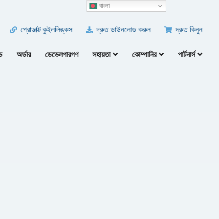
বাংলা
প্রোডাক্ট কুইললিঙ্কস
দ্রুত ডাউনলোড করুন
দ্রুত কিনুন
ড
অর্ডার
ডেভেলপারগণ
সহায়তা
কোম্পানির
পার্টনার্স