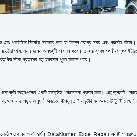
জ এবং প্রতিষ্ঠান সিস্টেম সরবরাহ করে যা উল্লেখযোগ্য সময় এবং প্রচেষ্টা বাঁচায
 ইনভেন্টরি পরিচালনার জন্য অন্তর্দৃষ্টি প্রদান করে। তাদের ব্যবহারকারী-বান্ধব
ৈকল্পিক স্টক প্রকারের বড় ব্যবসায় পূরণ করতে পারে।
টেমপ্লেট সাইটগুলোর একটি বস্তুনিষ্ঠ পর্যালোচনা প্রদান করা। এই তুলনাটি প্ল্যাট
্ট প্রয়োজন ও পছন্দ অনুযায়ী সবচেয়ে উপযুক্ত ইনভেন্টরি ম্যানেজমেন্ট টুলটি বেছ
বহারকারীদের জন্য অপরিহার্য। DataNumen Excel Repair একটি সাধারণত ব