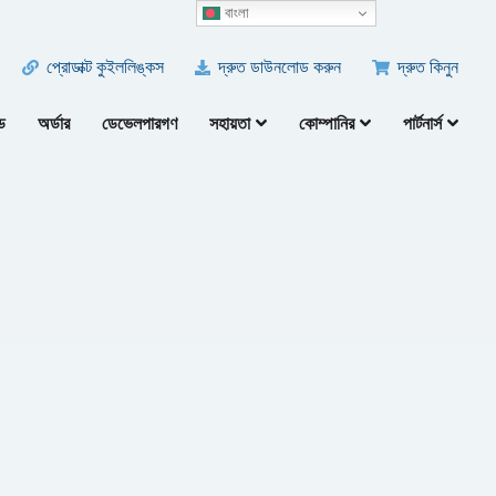
বাংলা
প্রোডাক্ট কুইললিঙ্কস
দ্রুত ডাউনলোড করুন
দ্রুত কিনুন
ড
অর্ডার
ডেভেলপারগণ
সহায়তা
কোম্পানির
পার্টনার্স