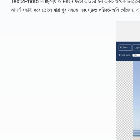
Text2Photo বিনামূল্যে অনলাইন ফটো এডিটর হল একটি ওয়েব-ভিত্তিক টুল 
আদর্শ বাছাই করে তোলে যারা খুব সহজে এবং দ্রুত পরিবর্তনগুলি খোঁজেন, একট