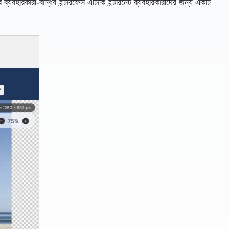
বহারকারী-বান্ধব ইন্টারফেস এটিকে ইন্টারনেট ব্যবহারকারীদের জন্য একটি