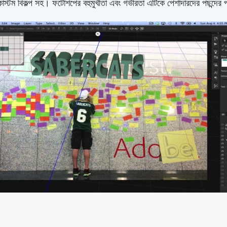
 কাস্টম বিকল্প সহ। ফটোশপের বহুমুখীতা এবং গভীরতা এটিকে পেশাদারদের পছন্দের