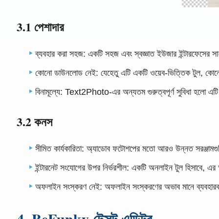
3.1 পেশাদার
ব্যবহার করা সহজ: একটি সহজ এবং স্বজ্ঞাত ইউজার ইন্টারফেসের 
কোনো ডাউনলোড নেই: যেহেতু এটি একটি ওয়েব-ভিত্তিক টুল, কোনো 
বিনামূল্যে: Text2Photo-এর অন্যতম গুরুত্বপূর্ণ সুবিধা হলো এটি ব
3.2 কনস
সীমিত কার্যকারিতা: অ্যাডোব ফটোশপের মতো আরও উন্নত সরঞ্জামগু
ইন্টারনেট সংযোগের উপর নির্ভরশীল: একটি অনলাইন টুল হিসাবে, এর অ
অফলাইন সংস্করণ নেই: অফলাইন সংস্করণের অভাব মানে ব্যবহারকারী
4. BeFunky টেক্সট এডিটর