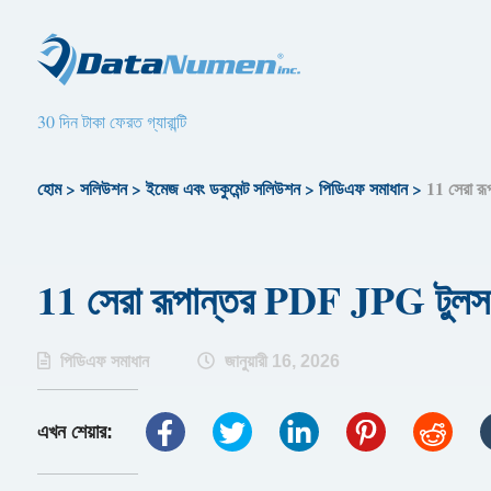
30 দিন টাকা ফেরত গ্যারান্টি
হোম
>
সলিউশন
>
ইমেজ এবং ডকুমেন্ট সলিউশন
>
পিডিএফ সমাধান
>
11 সেরা র
11 সেরা রূপান্তর PDF JPG টুলস 
পিডিএফ সমাধান
জানুয়ারী 16, 2026
এখন শেয়ার: