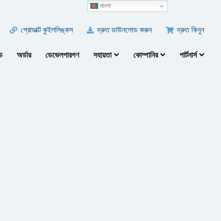
বাংলা
প্রোডাক্ট কুইললিঙ্কস
দ্রুত ডাউনলোড করুন
দ্রুত কিনুন
ড
অর্ডার
ডেভেলপারগণ
সহায়তা
কোম্পানির
পার্টনার্স