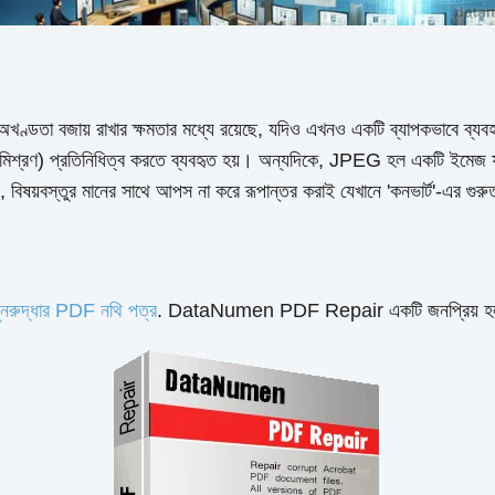
অখণ্ডতা বজায় রাখার ক্ষমতার মধ্যে রয়েছে, যদিও এখনও একটি ব্যাপকভাবে ব্যব
 সংমিশ্রণ) প্রতিনিধিত্ব করতে ব্যবহৃত হয়। অন্যদিকে, JPEG হল একটি ইমেজ ফ
রাং, বিষয়বস্তুর মানের সাথে আপস না করে রূপান্তর করাই যেখানে 'কনভার্ট'-এর 
থ পুনরুদ্ধার PDF নথি পত্র
. DataNumen PDF Repair একটি জনপ্রিয় হ