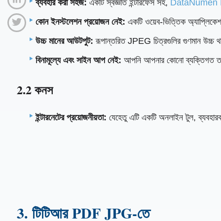
ব্যবহার করা সহজ:
একটি স্বজ্ঞাত ইন্টারফেস সহ,
DataNumen PD
কোন ইনস্টলেশন প্রয়োজন নেই:
একটি ওয়েব-ভিত্তিক অ্যাপ্লিকে
উচ্চ মানের আউটপুট:
রূপান্তরিত JPEG চিত্রগুলির গুণমান উচ্চ থা
বিনামূল্যে এবং সাইন আপ নেই:
আপনি আপনার কোনো ব্যক্তিগত তথ্য 
2.2 কনস
ইন্টারনেটের প্রয়োজনীয়তা:
যেহেতু এটি একটি অনলাইন টুল, ব্যবহারক
3. টিটিআর PDF JPG-তে