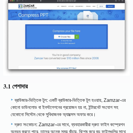
3.1 পেশাদার
ব্রাউজার-ভিত্তিক টুল: একটি ব্রাউজার-ভিত্তিক টুল হওয়ায়, Zamzar-এর
কোনো ডাউনলোড বা ইনস্টলেশনের প্রয়োজন হয় না, ইন্টারনেট সংযোগ সহ
যেকোনো সিস্টেম থেকে সুবিধাজনক অ্যাক্সেস অফার করে।
দ্রুত সংকোচন: Zamzar-এর সাথে, ব্যবহারকারীরা দ্রুত ফাইল কম্প্রেশন
অনুভব করতে পারে, তাদের অনেক সময় বাঁচায়, বিশেষ করে বড় ফাইলগুলির সাথে