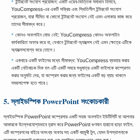
ইন্টারনেট সংযোগ প্রয়োজন: একটি ওয়েব-ভিত্তিক সমাধান হিসাবে,
YouCompress-এর একটি সক্রিয় এবং স্থিতিশীল ইন্টারনেট সংযোগ
প্রয়োজন, যারা সীমিত বা কোনো ইন্টারনেট সংযোগ নেই এমন এলাকায় কাজ করে
তাদের সীমাবদ্ধ করে।
কোনও অফলাইন মোড নেই: YouCompress কোনও অফলাইন
কার্যকারিতা অফার করে না, যেখানে ইন্টারনেট অ্যাক্সেস নেই এমন ক্ষেত্রে এটিকে
অ্যাক্সেসযোগ্য করে তোলে।
একবারে একটি ফাইলের মধ্যে সীমাবদ্ধ: YouCompress ব্যবহার করার
একটি নেতিবাচক দিক হল এটি একটি সময়ে শুধুমাত্র একটি ফাইলকে কম্প্রেশন
করার অনুমতি দেয়, যা কম্প্রেস করার জন্য ফাইলের একটি বড় ব্যাচ থাকলে
সময়সাপেক্ষ হতে পারে।
5. স্লাইডস্পিক PowerPoint সংকোচকারী
স্লাইডস্পিক PowerPoint কম্প্রেসার একটি সহজ অনলাইন ইউটিলিটি যা আপনার
আকারকে উল্লেখযোগ্যভাবে হ্রাস করে PowerPoint গুণমান হারানো ছাড়া ফাইল.
এটি কম্প্রেশনের বাইরে অসংখ্য অফার সহ একটি বহুমুখী টুল, যেমন উপস্থাপনাকে