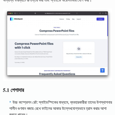
অন্যান্য ফরম্যাটে রূপান্তর করা এবং স্লাইডে ভয়েসওভার যোগ করা।
5.1 পেশাদার
উচ্চ কম্প্রেশন রেট: স্লাইডস্পিকের মাধ্যমে, ব্যবহারকারীরা তাদের উপস্থাপনার
শালীন গুণমান বজায় রেখে ফাইলের আকার উল্লেখযোগ্যভাবে হ্রাস করার আশা
করতে পারেন।