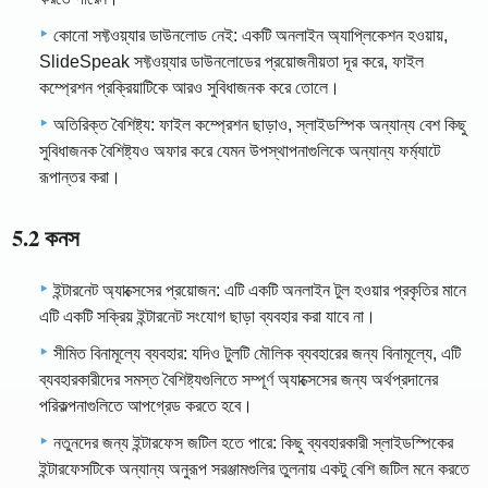
কোনো সফ্টওয়্যার ডাউনলোড নেই: একটি অনলাইন অ্যাপ্লিকেশন হওয়ায়,
SlideSpeak সফ্টওয়্যার ডাউনলোডের প্রয়োজনীয়তা দূর করে, ফাইল
কম্প্রেশন প্রক্রিয়াটিকে আরও সুবিধাজনক করে তোলে।
অতিরিক্ত বৈশিষ্ট্য: ফাইল কম্প্রেশন ছাড়াও, স্লাইডস্পিক অন্যান্য বেশ কিছু
সুবিধাজনক বৈশিষ্ট্যও অফার করে যেমন উপস্থাপনাগুলিকে অন্যান্য ফর্ম্যাটে
রূপান্তর করা।
5.2 কনস
ইন্টারনেট অ্যাক্সেসের প্রয়োজন: এটি একটি অনলাইন টুল হওয়ার প্রকৃতির মানে
এটি একটি সক্রিয় ইন্টারনেট সংযোগ ছাড়া ব্যবহার করা যাবে না।
সীমিত বিনামূল্যে ব্যবহার: যদিও টুলটি মৌলিক ব্যবহারের জন্য বিনামূল্যে, এটি
ব্যবহারকারীদের সমস্ত বৈশিষ্ট্যগুলিতে সম্পূর্ণ অ্যাক্সেসের জন্য অর্থপ্রদানের
পরিকল্পনাগুলিতে আপগ্রেড করতে হবে।
নতুনদের জন্য ইন্টারফেস জটিল হতে পারে: কিছু ব্যবহারকারী স্লাইডস্পিকের
ইন্টারফেসটিকে অন্যান্য অনুরূপ সরঞ্জামগুলির তুলনায় একটু বেশি জটিল মনে করতে