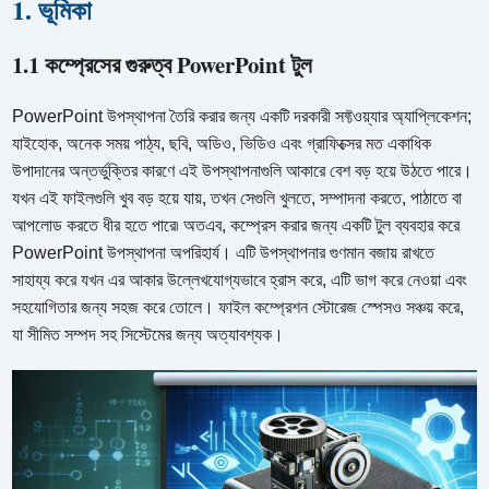
1. ভূমিকা
1.1 কম্প্রেসের গুরুত্ব PowerPoint টুল
PowerPoint উপস্থাপনা তৈরি করার জন্য একটি দরকারী সফ্টওয়্যার অ্যাপ্লিকেশন;
যাইহোক, অনেক সময় পাঠ্য, ছবি, অডিও, ভিডিও এবং গ্রাফিক্সের মত একাধিক
উপাদানের অন্তর্ভুক্তির কারণে এই উপস্থাপনাগুলি আকারে বেশ বড় হয়ে উঠতে পারে।
যখন এই ফাইলগুলি খুব বড় হয়ে যায়, তখন সেগুলি খুলতে, সম্পাদনা করতে, পাঠাতে বা
আপলোড করতে ধীর হতে পারে৷ অতএব, কম্প্রেস করার জন্য একটি টুল ব্যবহার করে
PowerPoint উপস্থাপনা অপরিহার্য। এটি উপস্থাপনার গুণমান বজায় রাখতে
সাহায্য করে যখন এর আকার উল্লেখযোগ্যভাবে হ্রাস করে, এটি ভাগ করে নেওয়া এবং
সহযোগিতার জন্য সহজ করে তোলে। ফাইল কম্প্রেশন স্টোরেজ স্পেসও সঞ্চয় করে,
যা সীমিত সম্পদ সহ সিস্টেমের জন্য অত্যাবশ্যক।