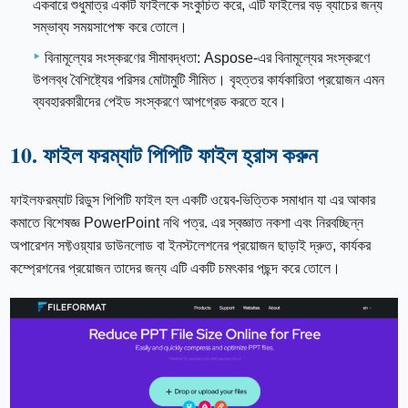
একবারে শুধুমাত্র একটি ফাইলকে সংকুচিত করে, এটি ফাইলের বড় ব্যাচের জন্য
সম্ভাব্য সময়সাপেক্ষ করে তোলে।
বিনামূল্যের সংস্করণের সীমাবদ্ধতা: Aspose-এর বিনামূল্যের সংস্করণে
উপলব্ধ বৈশিষ্ট্যের পরিসর মোটামুটি সীমিত। বৃহত্তর কার্যকারিতা প্রয়োজন এমন
ব্যবহারকারীদের পেইড সংস্করণে আপগ্রেড করতে হবে।
10. ফাইল ফরম্যাট পিপিটি ফাইল হ্রাস করুন
ফাইলফরম্যাট রিডুস পিপিটি ফাইল হল একটি ওয়েব-ভিত্তিক সমাধান যা এর আকার
কমাতে বিশেষজ্ঞ PowerPoint নথি পত্র. এর স্বজ্ঞাত নকশা এবং নিরবচ্ছিন্ন
অপারেশন সফ্টওয়্যার ডাউনলোড বা ইনস্টলেশনের প্রয়োজন ছাড়াই দ্রুত, কার্যকর
কম্প্রেশনের প্রয়োজন তাদের জন্য এটি একটি চমৎকার পছন্দ করে তোলে।