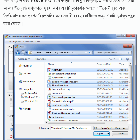
আকার হ্রাস করে PowerPoint উপস্থাপনা চাক্ষুষ বিশ্বস্ততা বজায় রেখে ফাইলের
আকার উল্লেখযোগ্যভাবে হ্রাস করার এর চিত্তাকর্ষক ক্ষমতা এটিকে উন্নত এবং
নির্ভরযোগ্য কম্প্রেশন বিকল্পগুলির সন্ধানকারী ব্যবহারকারীদের জন্য একটি দুর্দান্ত পছন্দ
করে তোলে।