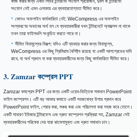
কাজ করার জন্য একটি স্থির ইন্টারনেট সংযোগ প্রয়োজন, দুর্বল বা ইন্টারনেট
সংযোগ নেই এমন এলাকায় এর ব্যবহারযোগ্যতা সীমিত করে।
কোনও অফলাইন কার্যকারিতা নেই: WeCompress এর অফলাইন
সংস্করণের অভাবের অর্থ হল যে ব্যবহারকারীরা যখন ইন্টারনেটে অ্যাক্সেস না থাকে
তখন তারা ফাইলগুলি সংকুচিত করতে পারে না।
সীমিত বিনামূল্যের বিকল্প: যদিও এটি ব্যবহার করার জন্য বিনামূল্যে,
WeCompress এর কিছু প্রিমিয়াম বৈশিষ্ট্য রয়েছে যা একটি আপগ্রেডের দাবি
রাখে, যা অর্থ প্রদান না করা ব্যবহারকারীদের জন্য কিছু কার্যকারিতা সীমিত করে।
3. Zamzar কম্প্রেস PPT
Zamzar কমপ্রেস PPT এর জন্য একটি ওয়েব-ভিত্তিক সমাধান PowerPoint
ফাইল কম্প্রেশন। এটি বড় আকার কমাতে একটি সহজবোধ্য উপায় প্রদান করে
PowerPoint ফাইল, শেয়ার করা, সঞ্চয় করা এবং পরিচালনা করা সহজ করে তোলে।
একটি সাধারণ ইউজার ইন্টারফেস এবং দ্রুত কম্প্রেশন প্রক্রিয়া সহ, Zamzar সেই
ব্যবহারকারীদের পরিষেবা দেয় যারা ঝামেলামুক্ত এবং দ্রুত সমাধান চান।