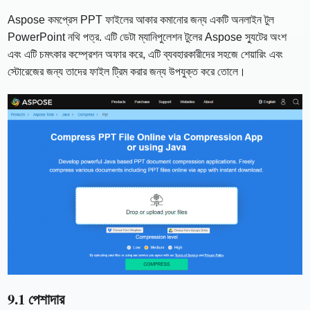
Aspose কমপ্রেস PPT ফাইলের আকার কমানোর জন্য একটি অনলাইন টুল
PowerPoint নথি পত্র. এটি ডেটা ম্যানিপুলেশন টুলের Aspose স্যুটের অংশ
এবং এটি চমৎকার কম্প্রেশন অফার করে, এটি ব্যবহারকারীদের সহজে শেয়ারিং এবং
স্টোরেজের জন্য তাদের ফাইল ট্রিম করার জন্য উপযুক্ত করে তোলে।
9.1 পেশাদার