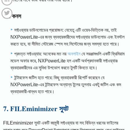
6.2 কনস
সফ্টওয়্যার ডাউনলোডের প্রয়োজন: যেহেতু এটি ওয়েব-ভিত্তিক নয়, তাই
NXPowerLite-এর জন্য ব্যবহারকারীদের সফ্টওয়্যার ডাউনলোড এবং ইনস্টল
করতে হবে, যা সীমিত স্টোরেজ স্পেস সহ সিস্টেমের জন্য সমস্যা হতে পারে।
প্রদত্ত সফ্টওয়্যার: অনেকের মত নয়
অনলাইন
যে সরঞ্জামগুলি একটি ফ্রিমিয়াম
মডেল অফার করে, NXPowerLite হল একটি অর্থপ্রদানকারী সফ্টওয়্যার৷
ব্যবহারকারীদের এর সুবিধা উপভোগ করতে টুলটি কিনতে হবে।
ইন্টারফেস জটিল হতে পারে: কিছু ব্যবহারকারী রিপোর্ট করেছেন যে
NXPowerLite-এর ইন্টারফেস অন্যান্য টুলের তুলনায় একটু জটিল এবং কম
ব্যবহারকারী-বান্ধব হতে পারে।
7. FILEminimizer স্যুট
FILEminimizer স্যুট একটি বহুমুখী সফ্টওয়্যার যা সহ বিভিন্ন ধরনের ফাইলের