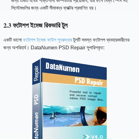
জন্য একটি যথেষ্ট শক্তিশালী কম্পিউটার প্রয়োজন, যার ফলে নিম্ন স্পেস সহ
সিস্টেমগুলির জন্য একটি সীমাবদ্ধ ফ্যাক্টর প্রমাণিত হয়।
2.3 ফটোশপ ইমেজ রিকভারি টুল
একটি ভালো
ফটোশপ ইমেজ ফাইল পুনরুদ্ধার
টুলটি সমস্ত ফটোশপ ব্যবহারকারীদের
জন্য অপরিহার্য। DataNumen PSD Repair সুপারিশকৃত: