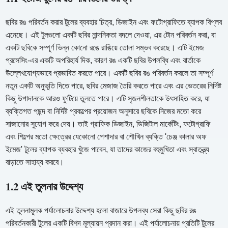
ছবির রঙ পরিবর্তন করার টুলের ব্যবহার চিত্র, ডিজাইন এবং ফটোগ্রাফিতে ব্যাপক বিপ্লব
এনেছে। এই টুলগুলো একটি ছবির নান্দনিকতা বদলে দেওয়া, এর টোন পরিবর্তন করা, বা
একটি ছবিকে সম্পূর্ণ ভিন্ন কোনো রঙে রাঙিয়ে তোলা সম্ভব করেছে। এটি ইমেজ
প্রসেসিং-এর একটি অপরিহার্য দিক, কারণ রঙ একটি ছবির উপলব্ধি এবং বার্তাকে
উল্লেখযোগ্যভাবে প্রভাবিত করতে পারে। একটি ছবির রঙ পরিবর্তন করলে তা সম্পূর্ণ
নতুন একটি অনুভূতি দিতে পারে, ছবির মেজাজ তৈরি করতে পারে এবং এর ভেতরের নির্দিষ্ট
কিছু উপাদানকে আরও ফুটিয়ে তুলতে পারে। এটি সৃজনশীলতাকে উৎসাহিত করে, যা
ব্যক্তিগত পছন্দ বা নির্দিষ্ট প্রকল্পের প্রয়োজন অনুসারে ছবিকে নিজের মতো করে
সাজানোর সুযোগ করে দেয়। তাই গ্রাফিক ডিজাইন, ডিজিটাল মার্কেটিং, ফটোগ্রাফি
এবং শিল্পের মতো ক্ষেত্রের যেকোনো পেশাদার বা শৌখিন ব্যক্তি 'চেঞ্জ কালার অফ
ইমেজ' টুলের ব্যাপক ব্যবহার খুঁজে পাবেন, যা তাদের কাজের বহুমুখিতা এবং স্বাতন্ত্র্য
বাড়াতে সাহায্য করবে।
1.2 এই তুলনার উদ্দেশ্য
এই তুলনামূলক পর্যালোচনার উদ্দেশ্য হলো বাজারে উপলব্ধ সেরা কিছু ছবির রঙ
পরিবর্তনকারী টুলের একটি বিশদ মূল্যায়ন প্রদান করা। এই পর্যালোচনায় প্রতিটি টুলের