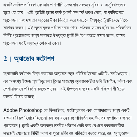
একটি সংক্ষিপ্ত বিবরণ দেওয়ার পাশাপাশি সেগুলোর স্বতন্ত্র সুবিধা ও অসুবিধাগুলোও
তুলে ধরা হবে। এটি প্রতিটি টুলের কার্যপ্রণালী সম্পর্কে ধারণা দেবে, যা ব্যক্তিগত
প্রয়োজন এবং দক্ষতার স্তরের উপর ভিত্তি করে সবচেয়ে উপযুক্ত টুলটি বেছে নিতে
সাহায্য করবে। এই তুলনামূলক পর্যালোচনার শেষে, পাঠকরা তাদের ছবির রঙ পরিবর্তনের
নির্দিষ্ট প্রয়োজনের জন্য সবচেয়ে উপযুক্ত টুলটি নির্ধারণ করতে সক্ষম হবেন, তাদের
প্রয়োজন যতই স্বতন্ত্র হোক না কেন।
2। অ্যাডোব ফটোশপ
অ্যাডোবি ফটোশপ বিশ্ব বাজারের অন্যতম বহুল পরিচিত ইমেজ-এডিটিং সফটওয়্যার।
এর অসংখ্য ইমেজ ম্যানিপুলেশন টুলের সাহায্যে ব্যবহারকারীরা ছবি ডিজাইন, আঁকা এবং
পেশাদারভাবে পরিবর্তন করতে পারেন। এই টুলগুলোর মধ্যে একটি শক্তিশালী 'চেঞ্জ
কালার' ফিচার রয়েছে।
Adobe Photoshop কে ডিজাইনার, ফটোগ্রাফার এবং পেশাদারদের জন্য একটি
যাওয়ার বিকল্প হিসাবে বিবেচনা করা হয় যাদের রঙ পরিবর্তন সহ উচ্চতর সম্পাদনার ক্ষমতা
প্রয়োজন। টুলটি একটি অত্যন্ত নমনীয় পরিবেশ তৈরি করে যেখানে ব্যবহারকারীরা
সহজেই যেকোনো নির্দিষ্ট অংশ বা পুরো ছবির রঙ পরিবর্তন করতে পারে, রঙ, স্যাচুরেশন