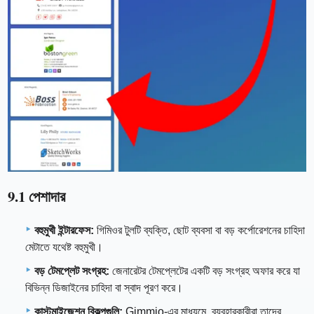
9.1 পেশাদার
বহুমুখী ইন্টারফেস:
গিমিওর টুলটি ব্যক্তি, ছোট ব্যবসা বা বড় কর্পোরেশনের চাহিদা
মেটাতে যথেষ্ট বহুমুখী।
বড় টেমপ্লেট সংগ্রহ:
জেনারেটর টেমপ্লেটের একটি বড় সংগ্রহ অফার করে যা
বিভিন্ন ডিজাইনের চাহিদা বা স্বাদ পূরণ করে।
কাস্টমাইজেশন বিকল্পগুলি:
Gimmio-এর মাধ্যমে, ব্যবহারকারীরা তাদের