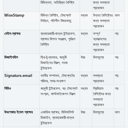
বিভিন্নতা, অতিরিক্ত বৈশিষ্ট্য
জন্য সদস্যতা
প্রয়োজন
WiseStamp
বিভিন্ন বৈশিষ্ট্য, টেমপ্লেট
মধ্যম
উন্নত বৈশিষ্ট্যের
ভাল
নির্বাচন, গতিশীল বিষয়বস্তু
জন্য সদস্যতা
প্রয়োজন
মেইল-স্বাক্ষর
ব্যবহারকারী-বান্ধব ইন্টারফেস,
মধ্যম
সম্পূর্ণ
গড়
স্বাক্ষর বিপণন সরঞ্জাম, পূর্বরূপ
অ্যাক্সেসের
বৈশিষ্ট্য
জন্য সদস্যতা
প্রয়োজন
ডিজাইনহিল
ফ্রি-টু-ব্যবহার, বহুমুখী
উচ্চ
বিনামূল্যে
গড়
ডিজাইনের বিকল্প, সহজ
ইন্টারফেস
Signature.email
নমনীয় সম্পাদনা, টেমপ্লেটের
মধ্যম
সদস্যতা
গড়
পরিসর, সময়-সংরক্ষণ
প্রয়োজন
গিমিও
বহুমুখী ইন্টারফেস, বড় টেমপ্লেট
মধ্যম
প্রিমিয়াম
গড়
সংগ্রহ, কাস্টমাইজেশন বিকল্প
বৈশিষ্ট্যের জন্য
সদস্যতা
প্রয়োজন
উডপেকার ইমেল স্বাক্ষর
একাধিক স্বাক্ষর, মিনিমালিস্ট
উচ্চ
বিনামূল্যে
ভাল
ডিজাইন, ব্যবহারকারী-বান্ধব
ইন্টারফেস