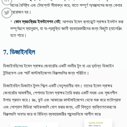
মানের বৈশিষ্ট্য এবং টেমপ্লেট সীমাবদ্ধ করে, যাতে সম্পূর্ণ অ্যাক্সেসের জন্য কেনার
প্রয়োজন হয়।
কোন স্বয়ংক্রিয় ইনস্টলেশন নেই:
আপনার ইমেল ক্লায়েন্টে স্বাক্ষর ইনস্টল করা
সম্পূর্ণরূপে ম্যানুয়াল, যা অ-প্রযুক্তি জ্ঞানী ব্যবহারকারীদের জন্য কিছুটা চ্যালেঞ্জিং
হতে পারে।
7. ডিজাইনহিল
ডিজাইনহিলের ইমেল স্বাক্ষর জেনারেটর একটি নমনীয় টুল যা এর দুর্দান্ত ডিজাইন
ইন্টারফেস এবং স্মার্ট কাস্টমাইজেশন বিকল্পগুলির জন্য পরিচিত।
ডিজাইনহিল ডিজাইন টুলস শিল্পে একটি নেতৃস্থানীয় নাম। তাদের ইমেল স্বাক্ষর
জেনারেটর আকর্ষণীয়, পেশাদার ইমেল স্বাক্ষর তৈরি করার একটি সহজ এবং সৃজনশীল
উপায় প্রদান করে। রঙ, ফন্ট এবং আকারের কাস্টমাইজেশন থেকে শুরু করে ফটোগ্রাফ
এবং সোশ্যাল মিডিয়া আইকনগুলি যোগ করার জন্য, এটি বিস্তৃত ব্যক্তিগতকরণের
বিকল্পগুলি অফার করে যা বিভিন্ন ব্যবহারকারীর পছন্দগুলিকে আপীল করে৷