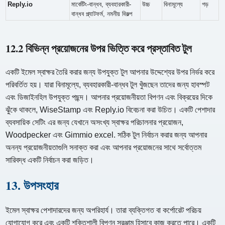
Reply.io
মার্কেটিং-বান্ধব, ব্যবহারকারী-
উচ্চ
বিনামূল্যে
গড়
বান্ধব প্ল্যাটফর্ম, নমনীয় বিকল্প
12.2 বিভিন্ন প্রয়োজনের উপর ভিত্তি করে প্রস্তাবিত টুল
একটি ইমেল স্বাক্ষর তৈরি করার জন্য উপযুক্ত টুল আপনার উদ্দেশ্যের উপর নির্ভর করে
পরিবর্তিত হয়। যারা বিনামূল্যে, ব্যবহারকারী-বান্ধব টুল খুঁজছেন তাদের জন্য হাবস্পট
এবং ডিজাইনহিল উপযুক্ত পছন্দ। আপনার প্রয়োজনীয়তা বিপণন এবং বিক্রয়ের দিকে
ঝুঁকে থাকলে, WiseStamp এবং Reply.io বিবেচনা করা উচিত। একটি পেশাদার
ব্যবসায়িক সেটিং এর জন্য যেখানে অসংখ্য স্বাক্ষর পরিচালনার প্রয়োজন,
Woodpecker এবং Gimmio excel. সঠিক টুল নির্বাচন করার জন্য আপনার
অনন্য প্রয়োজনীয়তাগুলি সনাক্ত করা এবং আপনার প্রয়োজনের সাথে সর্বোত্তম
সারিবদ্ধ একটি নির্বাচন করা জড়িত।
13. উপসংহার
ইমেল স্বাক্ষর পেশাদারদের জন্য অপরিহার্য। তারা ব্যক্তিগত বা কর্পোরেট পরিচয়
যোগাযোগ করে এবং একটি শক্তিশালী বিপণন সরঞ্জাম হিসাবে কাজ করতে পারে। একটি