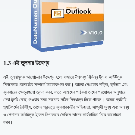
1.3 এই তুলনার উদ্দেশ্য
এই তুলনামূলক আলোচনার উদ্দেশ্য হলো বাজারে উপলব্ধ বিভিন্ন টুল বা আউটলুক
সিগনেচার জেনারেটর সম্পর্কে আলোকপাত করা। আমরা সেগুলোর শক্তি, দুর্বলতা এবং
ব্যবহারের ক্ষেত্রগুলো তুলনা করব, যাতে আমাদের পাঠকরা তাদের প্রয়োজন অনুসারে
সেরা টুলটি বেছে নেওয়ার সময় সবচেয়ে সঠিক সিদ্ধান্ত নিতে পারেন। আমরা প্রতিটি
প্ল্যাটফর্মের বৈশিষ্ট্য, তাদের প্রদত্ত ব্যবহারকারীর অভিজ্ঞতা, সাশ্রয়ী মূল্য এবং অনন্য
ও পেশাদার আউটলুক ইমেল সিগনেচার তৈরিতে তাদের কার্যকারিতা নিয়ে আলোচনা
করব।