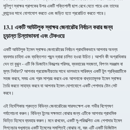
সুনিপুণ স্বাক্ষর প্রাপকের উপর একটি শক্তিশালী ছাপ রেখে যেতে পারে এবং তাদের
ব্র্যান্ডের সাথে যোগাযোগ করতে এবং জড়িত হতে প্ররোচিত করতে পারে।
13.1 একটি আউটলুক স্বাক্ষর জেনারেটর নির্বাচন করার জন্য
চূড়ান্ত চিন্তাভাবনা এবং টেকওয়ে
একটি আউটলুক ইমেল স্বাক্ষর জেনারেটরের নির্বাচন প্রাথমিকভাবে আপনার অনন্য
ব্যবসার চাহিদা এবং ব্যক্তিগত পছন্দ দ্বারা চালিত হওয়া উচিত। আপনি কী অগ্রাধিকার
দেন তা বুঝুন - এটি কি ডিজাইন বিকল্পের পরিসর, ব্যবহারের সহজতা, বিপণন সরঞ্জাম বা
মূল্য নির্ধারণ? আপনার প্রয়োজনীয়তার সাথে ভালভাবে সারিবদ্ধ একটি টুল প্রক্রিয়াটিকে
সহজ করবে, সময় এবং শ্রম সাশ্রয় করবে এবং আপনাকে বাধ্যতামূলক ইমেল স্বাক্ষর
তৈরি করতে সাহায্য করবে যা আপনার ইমেল যোগাযোগে একটি পেশাদার টোন সেট
করবে।
এই নির্দেশিকায় প্রদত্ত বিভিন্ন জেনারেটরের সারসংক্ষেপ এবং গভীর বিশ্লেষণ
পর্যালোচনা করুন। বিভিন্ন টুলের সক্ষমতা বোঝার জন্য এটিকে আপনার প্রাথমিক
ভিত্তি হিসেবে ব্যবহার করুন। মনে রাখবেন, একটি সু-পরিকল্পিত এবং পেশাদার ইমেল
সিগনেচার শুধুমাত্র একটি ইমেলের সমাপ্তিই বোঝায় না, বরং এটি একটি ডিজিটাল