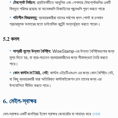
টেমপ্লেট নির্বাচন:
প্ল্যাটফর্মটিতে আধুনিক এবং পেশাদার টেমপ্লেটগুলির একটি
বিস্তৃত পরিসর রয়েছে যা অনেকগুলি ডিজাইনের পছন্দগুলি পূরণ করতে পারে৷
গতিশীল বিষয়বস্তু:
ব্যবহারকারীরা তাদের সর্বশেষ ব্লগ পোস্ট বা চলমান
প্রচারমূলক অফারের মতো ডাইনামিক কন্টেন্ট অন্তর্ভুক্ত করতে পারেন।
5.2 কনস
সাশ্রয়ী মূল্যে উন্নত বৈশিষ্ট্য:
WiseStamp-এর উন্নত বৈশিষ্ট্যগুলোর জন্য
মূল্য দিতে হয়, যা ব্যয়-সচেতন ব্যবহারকারীদের জন্য সীমাবদ্ধতা তৈরি করতে
পারে।
কোন কাস্টম HTML নেই:
কাস্টম এইচটিএমএল এর জন্য কোন বৈশিষ্ট্য নেই,
যা কিছু ব্যবহারকারী যারা অতিরিক্ত কাস্টমাইজেশন চান তাদের জন্য এর
উপযোগিতা সীমিত করতে পারে।
6. মেইল-স্বাক্ষর
মেল-স্বাক্ষর একটি জনপ্রিয় ইমেল স্বাক্ষর জেনারেটর যা সাহায্য করে
চেহারা