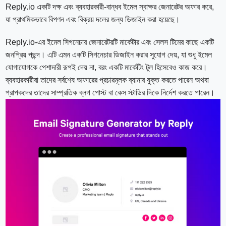
Reply.io একটি দক্ষ এবং ব্যবহারকারী-বান্ধব ইমেল স্বাক্ষর জেনারেটর অফার করে,
যা প্রাথমিকভাবে বিপণন এবং বিক্রয় দলের জন্য ডিজাইন করা হয়েছে।
Reply.io-এর ইমেল সিগনেচার জেনারেটরটি মার্কেটার এবং সেলস টিমের কাছে একটি
জনপ্রিয় পছন্দ। এটি এমন একটি সিগনেচার ডিজাইন করার সুযোগ দেয়, যা শুধু ইমেল
যোগাযোগকে পেশাদারী রূপই দেয় না, বরং একটি মার্কেটিং টুল হিসেবেও কাজ করে।
ব্যবহারকারীরা তাদের সর্বশেষ অফারের প্রচারমূলক ব্যানার যুক্ত করতে পারেন অথবা
প্রাপকদের তাদের সাম্প্রতিক ব্লগ পোস্ট বা কেস স্টাডির দিকে নির্দেশ করতে পারেন।