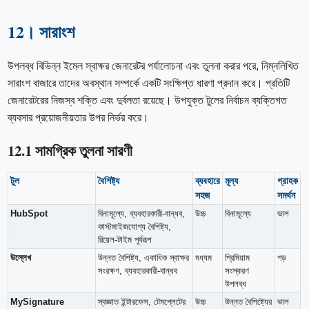
12। সারাংশ
উপলব্ধ বিভিন্ন ইমেল স্বাক্ষর জেনারেটর পর্যালোচনা এবং তুলনা করার পরে, নিম্নলিখিত
সারাংশ বাজারে তাদের অবস্থান সম্পর্কে একটি সংক্ষিপ্ত ধারণা প্রদান করে। প্রতিটি
জেনারেটরের নিজস্ব শক্তি এবং দুর্বলতা রয়েছে। উপযুক্ত টুলের নির্বাচন ব্যক্তিগত
ব্যবসার প্রয়োজনীয়তার উপর নির্ভর করে।
12.1 সামগ্রিক তুলনা সারণী
টুল
বৈশিষ্ট্য
ব্যবহারে
মূল্য
গ্রাহক
সহজ
সমর্থন
HubSpot
বিনামূল্যে, ব্যবহারকারী-বান্ধব,
উচ্চ
বিনামূল্যে
ভাল
কাস্টমাইজযোগ্য বৈশিষ্ট্য,
রিয়েল-টাইম পূর্বরূপ
উল্লেখ
উন্নত বৈশিষ্ট্য, একাধিক স্বাক্ষর
মধ্যম
প্রিমিয়াম
গড়
সংরক্ষণ, ব্যবহারকারী-বান্ধব
সংস্করণ
উপলব্ধ
MySignature
স্বজ্ঞাত ইন্টারফেস, টেমপ্লেটের
উচ্চ
উন্নত বৈশিষ্ট্যের
ভাল