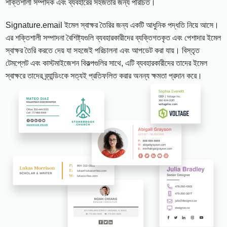
শক্তিশালী সম্পাদক এবং ব্যবহারের সহজতার জন্য পরিচিত।
Signature.email ইমেল স্বাক্ষর তৈরির জন্য একটি আধুনিক পদ্ধতি নিয়ে আসে।
এর শক্তিশালী সম্পাদনা বৈশিষ্ট্যগুলি ব্যবহারকারীদের ব্যক্তিগতকৃত এবং পেশাদার ইমেল
স্বাক্ষর তৈরি করতে দেয় যা সহজেই পরিচালনা এবং আপডেট করা যায়। বিস্তৃত
টেমপ্লেট এবং কাস্টমাইজেশন বিকল্পগুলির সাথে, এটি ব্যবহারকারীদের তাদের ইমেল
স্বাক্ষরে তাদের ব্র্যান্ডিংকে সত্যই প্রতিফলিত করার অনন্য ক্ষমতা প্রদান করে।