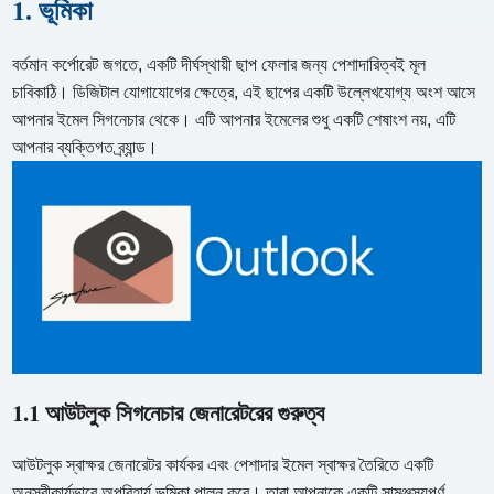
1. ভূমিকা
বর্তমান কর্পোরেট জগতে, একটি দীর্ঘস্থায়ী ছাপ ফেলার জন্য পেশাদারিত্বই মূল
চাবিকাঠি। ডিজিটাল যোগাযোগের ক্ষেত্রে, এই ছাপের একটি উল্লেখযোগ্য অংশ আসে
আপনার ইমেল সিগনেচার থেকে। এটি আপনার ইমেলের শুধু একটি শেষাংশ নয়, এটি
আপনার ব্যক্তিগত ব্র্যান্ড।
1.1 আউটলুক সিগনেচার জেনারেটরের গুরুত্ব
আউটলুক স্বাক্ষর জেনারেটর কার্যকর এবং পেশাদার ইমেল স্বাক্ষর তৈরিতে একটি
অনস্বীকার্যভাবে অপরিহার্য ভূমিকা পালন করে। তারা আপনাকে একটি সামঞ্জস্যপূর্ণ,