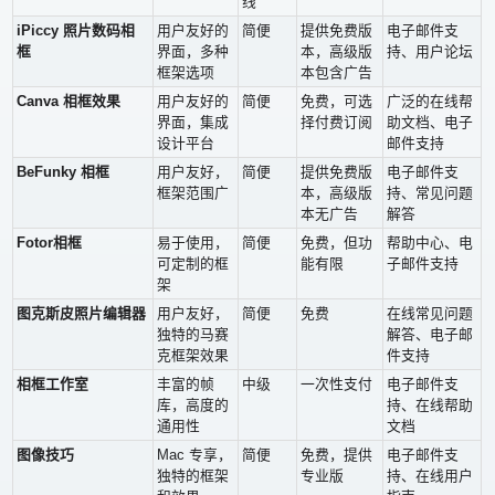
线
iPiccy 照片数码相
用户友好的
简便
提供免费版
电子邮件支
框
界面，多种
本，高级版
持、用户论坛
框架选项
本包含广告
Canva 相框效果
用户友好的
简便
免费，可选
广泛的在线帮
界面，集成
择付费订阅
助文​​档、电子
设计平台
邮件支持
BeFunky 相框
用户友好，
简便
提供免费版
电子邮件支
框架范围广
本，高级版
持、常见问题
本无广告
解答
Fotor相框
易于使用，
简便
免费，但功
帮助中心、电
可定制的框
能有限
子邮件支持
架
图克斯皮照片编辑器
用户友好，
简便
免费
在线常见问题
独特的马赛
解答、电子邮
克框架效果
件支持
相框工作室
丰富的帧
中级
一次性支付
电子邮件支
库，高度的
持、在线帮助
通用性
文​​档
图像技巧
Mac 专享，
简便
免费，提供
电子邮件支
独特的框架
专业版
持、在线用户