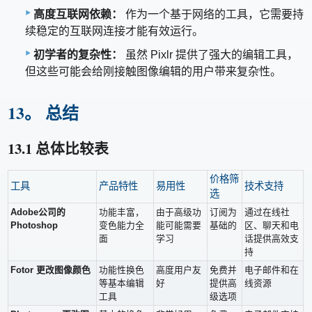
高度互联网依赖：
作为一个基于网络的工具，它需要持
续稳定的互联网连接才能有效运行。
初学者的复杂性：
虽然 Pixlr 提供了强大的编辑工具，
但这些可能会给刚接触图像编辑的用户带来复杂性。
13。 总结
13.1 总体比较表
价格筛
工具
产品特性
易用性
技术支持
选
Adobe公司的
功能丰富，
由于高级功
订阅为
通过在线社
Photoshop
变色能力全
能可能需要
基础的
区、聊天和电
面
学习
话提供高效支
持
Fotor 更改图像颜色
功能性换色
高度用户友
免费并
电子邮件和在
等基本编辑
好
提供高
线资源
工具
级选项