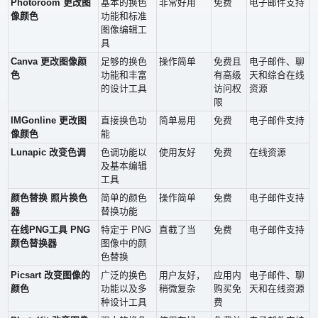
Photoroom 更改图
基本的换色
非常好用
免费
电子邮件支持
像颜色
功能和标准
图像编辑工
具
Canva 更改图像颜
足够的换色
操作简单
免费且
电子邮件、聊
色
功能和丰富
有高级
天和综合在线
的设计工具
访问权
资源
限
IMGonline 更改图
直接换色功
简单易用
免费
电子邮件支持
像颜色
能
Lunapic 改变色调
色调功能以
使用友好
免费
在线资源
及基本编辑
工具
颜色替换 照片换色
简单的颜色
操作简单
免费
电子邮件支持
器
替换功能
在线PNG工具 PNG
特定于 PNG
直截了当
免费
电子邮件支持
颜色替换器
图像中的颜
色替换
Picsart 改变图像的
广泛的换色
用户友好，
应用内
电子邮件、聊
颜色
功能以及多
稍微复杂
购买免
天和在线资源
种设计工具
费