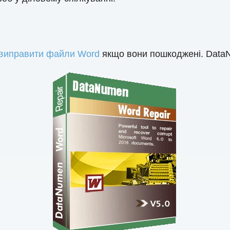
виправити файли Word
якщо вони пошкоджені. Data