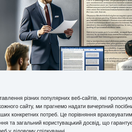
ставлення різних популярних веб-сайтів, які пропону
кожного сайту, ми прагнемо надати вичерпний посіб
ших конкретних потреб. Це порівняння враховуватиме
ння та загальний користувацький досвід, що гаранту
б у діловому спілкуванні.