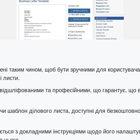
і таким чином, щоб бути зручними для користувача,
і листи.
 відшліфованими та професійними, що гарантує, що
и шаблон ділового листа, доступні для безкоштовно
ться з докладними інструкціями щодо його налашту
в нього.