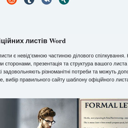
іційних листів Word
исти є невід’ємною частиною ділового спілкування. 
и сторонами, презентація та структура вашого листа
які задовольняють різноманітні потреби та можуть д
е, вибір правильного сайту шаблону офіційного лис