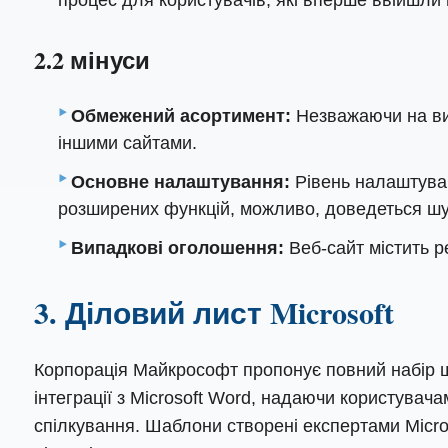
2.2 мінуси
Обмежений асортимент:
Незважаючи на вис
іншими сайтами.
Основне налаштування:
Рівень налаштуван
розширених функцій, можливо, доведеться шук
Випадкові оголошення:
Веб-сайт містить р
3. Діловий лист Microsoft
Корпорація Майкрософт пропонує повний набір ша
інтеграції з Microsoft Word, надаючи користувач
спілкування. Шаблони створені експертами Micro