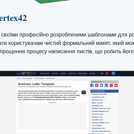
rtex42
й своїми професійно розробленими шаблонами для різ
дати користувачам чистий формальний макет, який мо
спрощення процесу написання листів, що робить його