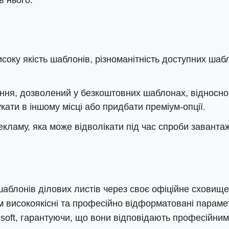
оку якість шаблонів, різноманітність доступних шаб
ня, дозволений у безкоштовних шаблонах, відносно 
ати в іншому місці або придбати преміум-опції.
екламу, яка може відволікати під час спроби завант
блонів ділових листів через своє офіційне сховище
ам високоякісні та професійно відформатовані параме
soft, гарантуючи, що вони відповідають професійним