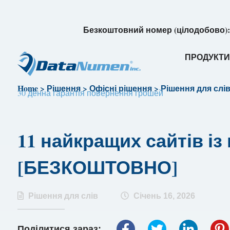
Безкоштовний номер (цілодобово)
ПРОДУКТ
Home
>
Рішення
>
Офісні рішення
>
Рішення для слі
30 денна гарантія повернення грошей
11 найкращих сайтів із
[БЕЗКОШТОВНО]
Рішення для слів
Січень 16, 2026
Поділитися зараз: