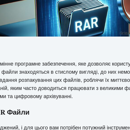
інне програмне забезпечення, яке дозволяє корист
 файли знаходяться в стислому вигляді, до них немо
дання розпакування цих файлів, роблячи їх миттєво
ній, яким часто доводиться працювати з великими фа
ми та цифровому архівуванні.
AR Файли
джений, і для цього вам потрібен потужний інструме