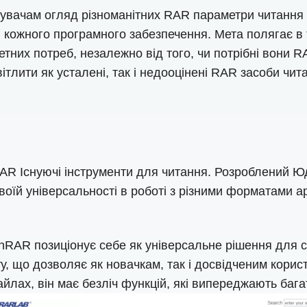
тувачам огляд різноманітних RAR параметри читання
ки кожного програмного забезпечення. Мета полягає 
ретних потреб, незалежно від того, чи потрібні вони 
тлити як усталені, так і недооцінені RAR засоби чита
RAR Існуючі інструменти для читання. Розроблений 
оїй універсальності в роботі з різними форматами а
nRAR позиціонує себе як універсальне рішення для с
ту, що дозволяє як новачкам, так і досвідченим кор
йлах, він має безліч функцій, які випереджають бага