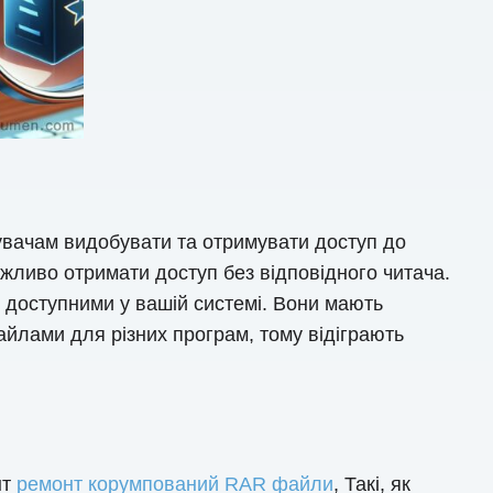
увачам видобувати та отримувати доступ до
жливо отримати доступ без відповідного читача.
 доступними у вашій системі. Вони мають
йлами для різних програм, тому відіграють
нт
ремонт корумпований RAR файли
, Такі, як