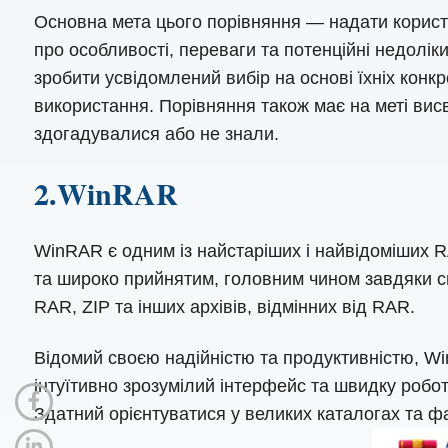
Основна мета цього порівняння — надати корис
про особливості, переваги та потенційні недолі
зробити усвідомлений вибір на основі їхніх конк
використання. Порівняння також має на меті висві
здогадувалися або не знали.
2.WinRAR
WinRAR є одним із найстаріших і найвідоміших 
та широко прийнятим, головним чином завдяки св
RAR, ZIP та інших архівів, відмінних від RAR.
Відомий своєю надійністю та продуктивністю, Wi
інтуїтивно зрозумілий інтерфейс та швидку робо
Здатний орієнтуватися у великих каталогах та фа