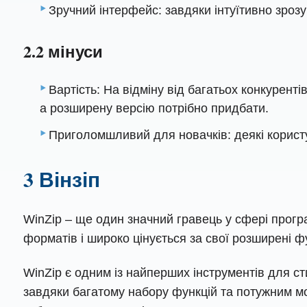
Зручний інтерфейс: завдяки інтуїтивно зроз
2.2 мінуси
Вартість: На відміну від багатьох конкурен
а розширену версію потрібно придбати.
Приголомшливий для новачків: деякі корис
3 Вінзіп
WinZip – ще один значний гравець у сфері прог
форматів і широко цінується за свої розширені фу
WinZip є одним із найперших інструментів для ст
завдяки багатому набору функцій та потужним м