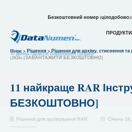
Безкоштовний номер (цілодобово)
ПРОДУКТ
Home
>
Рішення
>
Рішення для архіву, стиснення та
30 денна гарантія повернення грошей
(2026) [ЗАВАНТАЖИТИ БЕЗКОШТОВНО]
11 найкраще RAR Інст
БЕЗКОШТОВНО]
Рішення для архівування RAR
Січень 16,