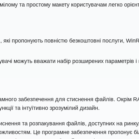
умілому та простому макету користувачам легко орієн
тів, які пропонують повністю безкоштовні послуги, W
тувачі можуть вважати набір розширених параметрів
рамного забезпечення для стиснення файлів. Окрім R
нкції та інтуїтивно зрозумілий дизайн.
иснення та розпакування файлів, доступних на ринку. 
ожливостям. Це програмне забезпечення пропонує бі