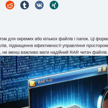
том для окремих або кількох файлів і папок. Ці фор
лів, підвищення ефективності управління простором
и, не менш важливо мати надійний RAR читач файлів.