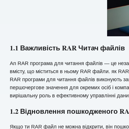
1.1 Важливість RAR Читач файлів
An RAR програма для читання файлів — це незам
вмісту, що міститься в ньому RAR файли. як RAR
RAR програми для читання файлів виконують зав
першочергове значення для окремих осіб і компа
вирішальну роль в ефективному управлінні дани
1.2 Відновлення пошкодженого R
Якщо ти RAR файл не можна відкрити, він пошко