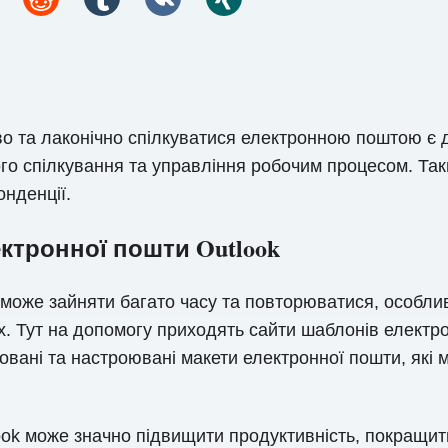
во та лаконічно спілкуватися електронною поштою є
о спілкування та управління робочим процесом. Таки
нденції.
ектронної пошти Outlook
може зайняти багато часу та повторюватися, особли
ах. Тут на допомогу приходять сайти шаблонів електр
вані та настроювані макети електронної пошти, які 
ok може значно підвищити продуктивність, покращити