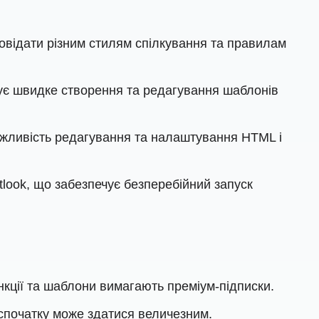
повідати різним стилям спілкування та правилам
шує швидке створення та редагування шаблонів
ожливість редагування та налаштування HTML і
tlook, що забезпечує безперебійний запуск
нкції та шаблони вимагають преміум-підписки.
 спочатку може здатися величезним.