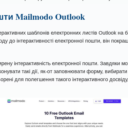
ти Mailmodo Outlook
ерактивних шаблонів електронних листів Outlook на б
оду до інтерактивності електронної пошти, він покра
рену інтерактивність електронної пошти. Завдяки мо
иконувати такі дії, як-от заповнювати форму, вибират
орені для полегшення такого інтерактивного досвіду