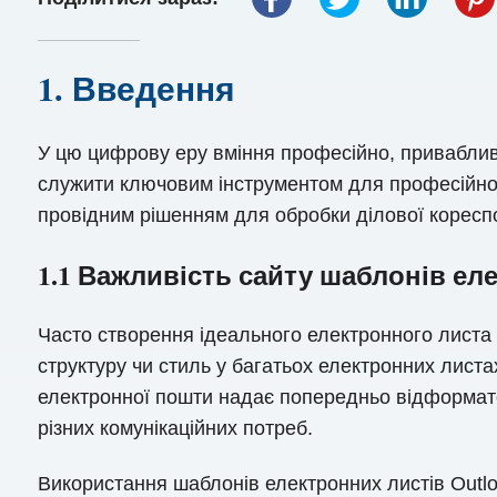
1. Введення
У цю цифрову еру вміння професійно, привабли
служити ключовим інструментом для професійног
провідним рішенням для обробки ділової кореспо
1.1 Важливість сайту шаблонів ел
Часто створення ідеального електронного листа 
структуру чи стиль у багатьох електронних лист
електронної пошти надає попередньо відформато
різних комунікаційних потреб.
Використання шаблонів електронних листів Outlo