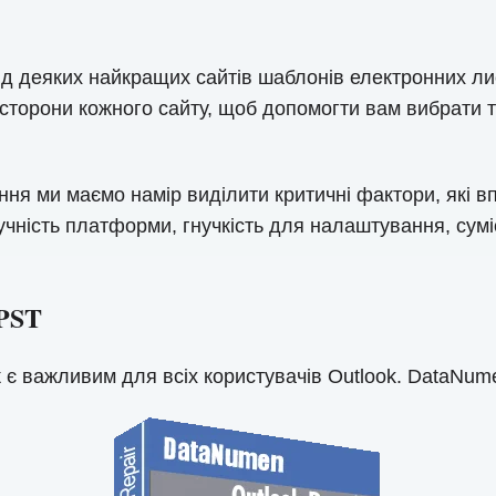
 деяких найкращих сайтів шаблонів електронних лист
і сторони кожного сайту, щоб допомогти вам вибрати 
ня ми маємо намір виділити критичні фактори, які в
учність платформи, гнучкість для налаштування, сумі
PST
 є важливим для всіх користувачів Outlook. DataNume