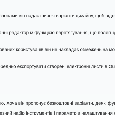
блонами він надає широкі варіанти дизайну, щоб від
танні редактор із функцією перетягування, що полег
ованих користувачів він не накладає обмежень на м
редньо експортувати створені електронні листи в Ou
. Хоча він пропонує безкоштовні варіанти, деякі фу
чезний набір інструментів і параметрів налаштування