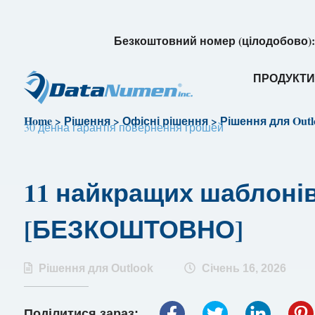
Безкоштовний номер (цілодобово)
ПРОДУКТ
Home
>
Рішення
>
Офісні рішення
>
Рішення для Outl
30 денна гарантія повернення грошей
11 найкращих шаблонів 
[БЕЗКОШТОВНО]
Рішення для Outlook
Січень 16, 2026
Поділитися зараз: