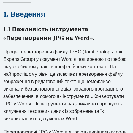
1. Введення
1.1 Важливість інструмента
«Перетворення JPG на Word».
Процес перетворення файлу JPEG (Joint Photographic
Experts Group) у документ Word є поширеною потребою
як у особистому, так і в професійному контексті. На
найпростішому рівні це включає перетворення файлу
зображення в редагований текст, що неможливо
виконати без допомоги спеціалізованого програмного
забезпечення, відомого як інструменти «Конвертувати
JPG у Word». Ці інструменти надзвичайно спрощують
вилучення текстових даних із зображень та їх
використання в документах Word.
Перетворювачі JPG у Word відіграють вирішальну роль