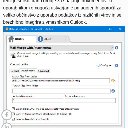
temi je sofisticirano orodje za spajanje dokumentov, ki
uporabnikom omogoča ustvarjanje prilagojenih sporočil za
veliko občinstvo z uporabo podatkov iz različnih virov in se
brezhibno integrira z vmesnikom Outlook.