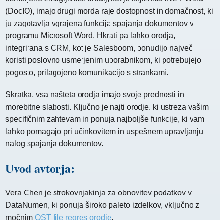
(DocIO), imajo drugi morda raje dostopnost in domačnost, ki
ju zagotavlja vgrajena funkcija spajanja dokumentov v
programu Microsoft Word. Hkrati pa lahko orodja,
integrirana s CRM, kot je Salesboom, ponudijo največ
koristi poslovno usmerjenim uporabnikom, ki potrebujejo
pogosto, prilagojeno komunikacijo s strankami.
Skratka, vsa našteta orodja imajo svoje prednosti in
morebitne slabosti. Ključno je najti orodje, ki ustreza vašim
specifičnim zahtevam in ponuja najboljše funkcije, ki vam
lahko pomagajo pri učinkovitem in uspešnem upravljanju
nalog spajanja dokumentov.
Uvod avtorja:
Vera Chen je strokovnjakinja za obnovitev podatkov v
DataNumen, ki ponuja široko paleto izdelkov, vključno z
močnim
OST file regres orodje
.