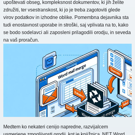
upoštevati obseg, kompleksnost dokumentov, ki jih želite
združiti, ter vsestranskost, ki jo je treba zagotoviti glede
virov podatkov in izhodne oblike. Pomembna dejavnika sta
tudi enostavnost uporabe in stroški, saj vplivata na to, kako
se bodo sodelavci ali zaposleni prilagodili orodju, in seveda
na vaš proračun.
Medtem ko nekateri cenijo napredne, razvijalcem
usmerjene zmogljivosti orodij, kot je knjižnica .NET Word