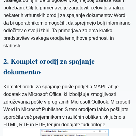
vsakega od njih, da bi ugotovili, kaj najbolj ustreza vašim
potrebam. Cilj te primerjave je zagotoviti celovito analizo
nekaterih vrhunskih orodij za spajanje dokumentov Word,
da bi uporabnikom omogočili, da sprejmejo bolj informirano
odločitev o svoji izbiri. Ta primerjava zajema kratko
predstavitev vsakega orodja ter njihove prednosti in
slabosti.
2. Komplet orodij za spajanje
dokumentov
Komplet orodij za spajanje pošte podjetja MAPILab je
dodatek za Microsoft Office, ki izboljšuje zmogljivosti
združevanja pošte v programih Microsoft Outlook, Microsoft
Word in Microsoft Publisher. S tem orodjem lahko pošiljate
sporočila več prejemnikom v različnih oblikah, vključno s
HTML, RTF in PDF, ter jim dodajate tudi priloge.