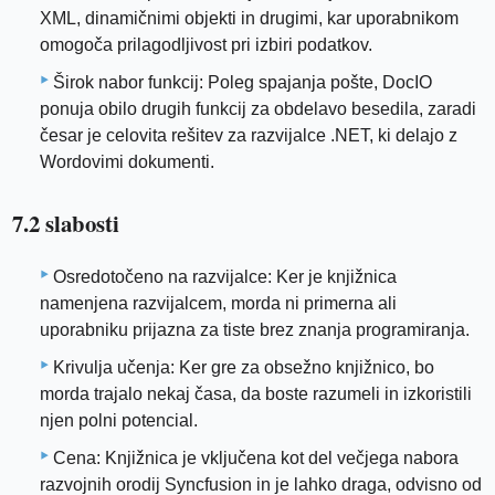
XML, dinamičnimi objekti in drugimi, kar uporabnikom
omogoča prilagodljivost pri izbiri podatkov.
Širok nabor funkcij: Poleg spajanja pošte, DocIO
ponuja obilo drugih funkcij za obdelavo besedila, zaradi
česar je celovita rešitev za razvijalce .NET, ki delajo z
Wordovimi dokumenti.
7.2 slabosti
Osredotočeno na razvijalce: Ker je knjižnica
namenjena razvijalcem, morda ni primerna ali
uporabniku prijazna za tiste brez znanja programiranja.
Krivulja učenja: Ker gre za obsežno knjižnico, bo
morda trajalo nekaj časa, da boste razumeli in izkoristili
njen polni potencial.
Cena: Knjižnica je vključena kot del večjega nabora
razvojnih orodij Syncfusion in je lahko draga, odvisno od