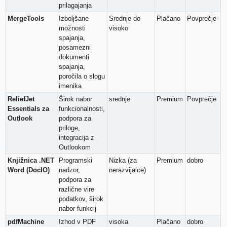
prilagajanja
MergeTools
Izboljšane
Srednje do
Plačano
Povprečje
možnosti
visoko
spajanja,
posamezni
dokumenti
spajanja,
poročila o slogu
imenika
ReliefJet
Širok nabor
srednje
Premium
Povprečje
Essentials za
funkcionalnosti,
Outlook
podpora za
priloge,
integracija z
Outlookom
Knjižnica .NET
Programski
Nizka (za
Premium
dobro
Word (DocIO)
nadzor,
nerazvijalce)
podpora za
različne vire
podatkov, širok
nabor funkcij
pdfMachine
Izhod v PDF
visoka
Plačano
dobro