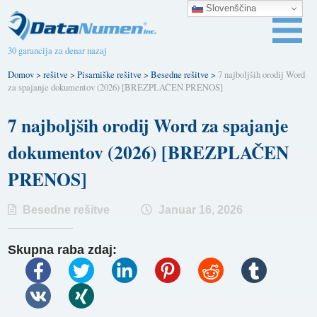
Slovenščina
30 garancija za denar nazaj
Domov
>
rešitve
>
Pisarniške rešitve
>
Besedne rešitve
>
7 najboljših orodij Word
za spajanje dokumentov (2026) [BREZPLAČEN PRENOS]
7 najboljših orodij Word za spajanje
dokumentov (2026) [BREZPLAČEN
PRENOS]
Besedne rešitve
Januar 16, 2026
Skupna raba zdaj: