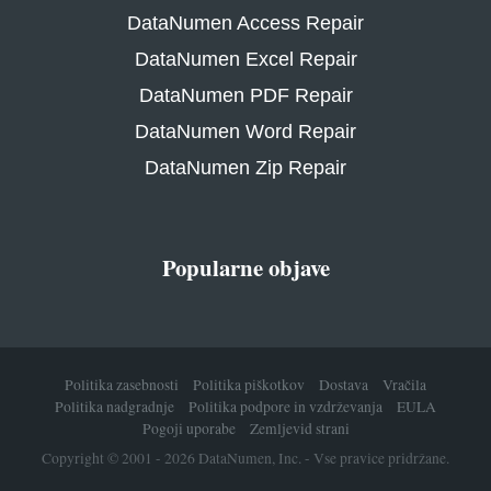
DataNumen Access Repair
DataNumen Excel Repair
DataNumen PDF Repair
DataNumen Word Repair
DataNumen Zip Repair
Popularne objave
Politika zasebnosti
Politika piškotkov
Dostava
Vračila
Politika nadgradnje
Politika podpore in vzdrževanja
EULA
Pogoji uporabe
Zemljevid strani
Copyright © 2001 - 2026 DataNumen, Inc. - Vse pravice pridržane.