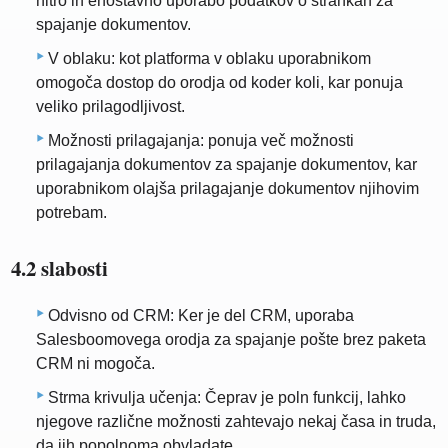
hitro in enostavno uporabo podatkov o strankah za
spajanje dokumentov.
V oblaku: kot platforma v oblaku uporabnikom
omogoča dostop do orodja od koder koli, kar ponuja
veliko prilagodljivost.
Možnosti prilagajanja: ponuja več možnosti
prilagajanja dokumentov za spajanje dokumentov, kar
uporabnikom olajša prilagajanje dokumentov njihovim
potrebam.
4.2 slabosti
Odvisno od CRM: Ker je del CRM, uporaba
Salesboomovega orodja za spajanje pošte brez paketa
CRM ni mogoča.
Strma krivulja učenja: Čeprav je poln funkcij, lahko
njegove različne možnosti zahtevajo nekaj časa in truda,
da jih popolnoma obvladate.