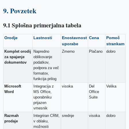
9. Povzetek
9.1 Splošna primerjalna tabela
Orodje
Lastnosti
Enostavnost
Cena
Pomoč
uporabe
strankam
Komplet orodij
Napredno
Zmerno
Plačano
dobro
za spajanje
oblikovanje
dokumentov
podatkov,
podpora za več
formatov,
funkcija prilog
Microsoft
Integracija z
visoka
Del
Velika
Word
MS Office,
Office
uporabniku
Suite
prijazen
vmesnik
Razmah
Integriran CRM,
srednje
visoka
dobro
prodaje
v oblaku,
možnosti