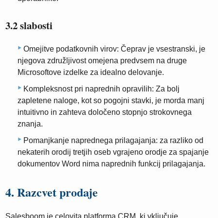
3.2 slabosti
Omejitve podatkovnih virov: Čeprav je vsestranski, je
njegova združljivost omejena predvsem na druge
Microsoftove izdelke za idealno delovanje.
Kompleksnost pri naprednih opravilih: Za bolj
zapletene naloge, kot so pogojni stavki, je morda manj
intuitivno in zahteva določeno stopnjo strokovnega
znanja.
Pomanjkanje naprednega prilagajanja: za razliko od
nekaterih orodij tretjih oseb vgrajeno orodje za spajanje
dokumentov Word nima naprednih funkcij prilagajanja.
4. Razcvet prodaje
Salesboom je celovita platforma CRM, ki vključuje