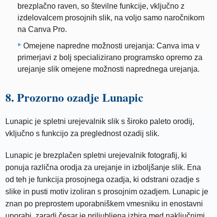
brezplačno raven, so številne funkcije, vključno z
izdelovalcem prosojnih slik, na voljo samo naročnikom
na Canva Pro.
Omejene napredne možnosti urejanja: Canva ima v
primerjavi z bolj specializirano programsko opremo za
urejanje slik omejene možnosti naprednega urejanja.
8. Prozorno ozadje Lunapic
Lunapic je spletni urejevalnik slik s široko paleto orodij,
vključno s funkcijo za preglednost ozadij slik.
Lunapic je brezplačen spletni urejevalnik fotografij, ki
ponuja različna orodja za urejanje in izboljšanje slik. Ena
od teh je funkcija prosojnega ozadja, ki odstrani ozadje s
slike in pusti motiv izoliran s prosojnim ozadjem. Lunapic je
znan po preprostem uporabniškem vmesniku in enostavni
uporabi, zaradi česar je priljubljena izbira med naključnimi