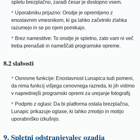
spletu brezplačno, zaradi česar je dostopno vsem.
Uporabniku prijazno: Orodje je opremljeno z
enostavnim vmesnikom, ki ga lahko začetniki zlahka
razumejo in se po njem pomikajo.
Brez namestitve: To orodje je spletno, zato vam ni več
treba prenašati in nameščati programske opreme.
8.2 slabosti
Osnovne funkcije: Enostavnost Lunapica tudi pomeni,
da nima funkcij višjega cenovnega razreda, ki jih vidimo
v naprednejši programski opremi za urejanje fotografij.
Podprto z oglasi: Da bi platforma ostala brezplačna,
Lunapic prikazuje oglase, ki lahko zmotijo ​​in motijo ​​
uporabniško izkušnjo.
9. Spletni odstranjevalec ozadja