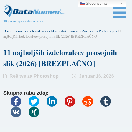
Slovenščina
30 garancija za denar nazaj
Domov
>
rešitve
>
Rešitve za slike in dokumente
>
Rešitve za Photoshop
>
11
najboljših izdelovalcev prosojnih slik (2026) [BREZPLAČNO]
11 najboljših izdelovalcev prosojnih
slik (2026) [BREZPLAČNO]
Rešitve za Photoshop
Januar 16, 2026
Skupna raba zdaj: