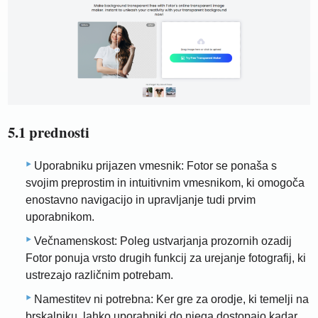
5.1 prednosti
Uporabniku prijazen vmesnik: Fotor se ponaša s
svojim preprostim in intuitivnim vmesnikom, ki omogoča
enostavno navigacijo in upravljanje tudi prvim
uporabnikom.
Večnamenskost: Poleg ustvarjanja prozornih ozadij
Fotor ponuja vrsto drugih funkcij za urejanje fotografij, ki
ustrezajo različnim potrebam.
Namestitev ni potrebna: Ker gre za orodje, ki temelji na
brskalniku, lahko uporabniki do njega dostopajo kadar