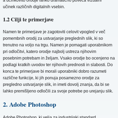
a učinkovito orodje lahko dramatično poveča vizualni
učinek različnih digitalnih vsebin.
1.2 Cilji te primerjave
Namen te primerjave je zagotoviti celovit vpogled v več
pomembnih orodij za ustvarjanje preglednih slik, ki so
trenutno na voljo na trgu. Namen je pomagati uporabnikom
pri odločitvi, katero orodje najbolj ustreza njihovim
posebnim potrebam in željam. Vsako orodje bo ocenjeno na
podlagi kratkih uvodov ter njihovih prednosti in slabosti. Do
konca te primerjave bi morali uporabniki dobro razumeti
različne funkcije, ki jih ponuja posamezno orodje za
pregledno ustvarjanje slik, in imeti dovolj znanja, da bi se
lahko premišljeno odločili za svoje potrebe po urejanju slik.
2. Adobe Photoshop
Adobe Photoshop, ki velja za industrijski standard