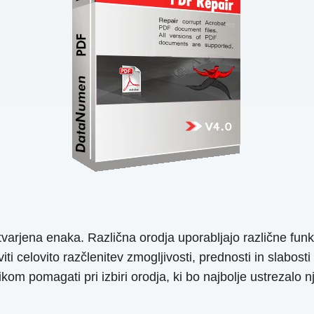
arjena enaka. Različna orodja uporabljajo različne funkci
iti celovito razčlenitev zmogljivosti, prednosti in slabo
om pomagati pri izbiri orodja, ki bo najbolje ustrezalo 