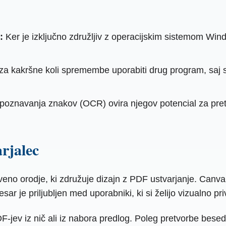
:
Ker je izključno združljiv z operacijskim sistemom Wi
 za kakršne koli spremembe uporabiti drug program, saj
znavanja znakov (OCR) ovira njegov potencial za pretvo
rjalec
no orodje, ki združuje dizajn z PDF ustvarjanje. Canva 
esar je priljubljen med uporabniki, ki si želijo vizualno p
ev iz nič ali iz nabora predlog. Poleg pretvorbe besed