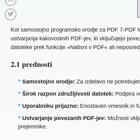
Kot samostojno programsko orodje za PDF 7-PDF Make
ustvarjanja kakovostnih PDF-jev, ki vključujejo po
datoteke prek funkcije »Natisni v PDF« ali neposre
2.1 prednosti
Samostojno orodje:
Za izdelavo ne potrebuje
Širok razpon združljivosti datotek:
Podpira ve
Uporabniku prijazno:
Enostaven vmesnik in fun
Ustvarjanje povezanih PDF-jev:
Možnost vklju
prejemnike.