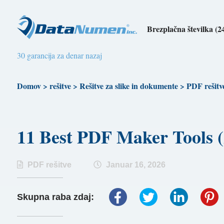
Brezplačna številka (2
30 garancija za denar nazaj
Domov
>
rešitve
>
Rešitve za slike in dokumente
>
PDF rešitv
11 Best PDF Maker Tool
PDF rešitve
Januar 16, 2026
Skupna raba zdaj: