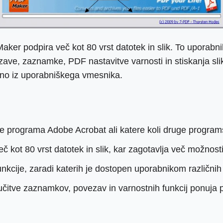
r podpira več kot 80 vrst datotek in slik. To uporabnik
vezave, zaznamke, PDF nastavitve varnosti in stiskanja 
dno iz uporabniškega vmesnika.
te programa Adobe Acrobat ali katere koli druge progr
č kot 80 vrst datotek in slik, kar zagotavlja več možnost
kcije, zaradi katerih je dostopen uporabnikom različnih
čitve zaznamkov, povezav in varnostnih funkcij ponuja p