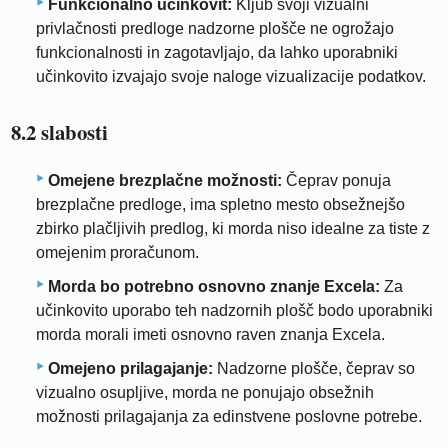
Funkcionalno učinkovit:
Kljub svoji vizualni
privlačnosti predloge nadzorne plošče ne ogrožajo
funkcionalnosti in zagotavljajo, da lahko uporabniki
učinkovito izvajajo svoje naloge vizualizacije podatkov.
8.2 slabosti
Omejene brezplačne možnosti:
Čeprav ponuja
brezplačne predloge, ima spletno mesto obsežnejšo
zbirko plačljivih predlog, ki morda niso idealne za tiste z
omejenim proračunom.
Morda bo potrebno osnovno znanje Excela:
Za
učinkovito uporabo teh nadzornih plošč bodo uporabniki
morda morali imeti osnovno raven znanja Excela.
Omejeno prilagajanje:
Nadzorne plošče, čeprav so
vizualno osupljive, morda ne ponujajo obsežnih
možnosti prilagajanja za edinstvene poslovne potrebe.