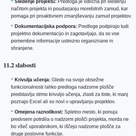
Sledenje projektu:
Predloga je odlična pri sledenju
načrtom projekta in poudarjanju morebitnih zamud, kar
pomaga pri proaktivnem zmanjševanju zamud projektov.
Dokumentacijska podpora:
Predloge podpirajo tudi
projektno dokumentacijo in zagotavljajo, da so vse
pomembne informacije ustrezno organizirane in
shranjene.
11.2 slabosti
Krivulja učenja:
Glede na svoje obsežne
funkcionalnosti lahko predloga nadzorne plošče
predstavlja strmo krivuljo učenja, zlasti za tiste, ki manj
poznajo Excel ali so novi v upravljanju projektov.
Omejena raznolikost:
Spletno mesto, ki ponuja
predvsem potrdila o nadzorni plošči projekta, morda ne
bo všeč uporabnikom, ki iščejo nadzorne plošče za
druge poslovne funkcije.