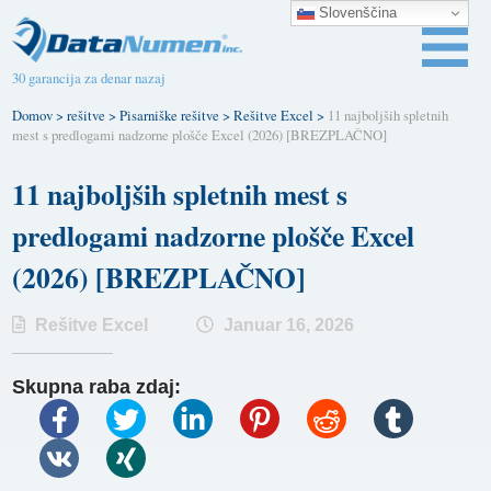
Slovenščina
30 garancija za denar nazaj
Domov
>
rešitve
>
Pisarniške rešitve
>
Rešitve Excel
>
11 najboljših spletnih
mest s predlogami nadzorne plošče Excel (2026) [BREZPLAČNO]
11 najboljših spletnih mest s
predlogami nadzorne plošče Excel
(2026) [BREZPLAČNO]
Rešitve Excel
Januar 16, 2026
Skupna raba zdaj: