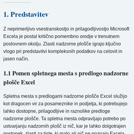
1. Predstavitev
Z neprimerljivo vsestranskostjo in prilagodljivostjo Microsoft
Excela je postal kritično pomembno orodje v trenutnem
poslovnem okolju. Zlasti nadzorne plošče igrajo ključno
vlogo pri predstavitvi kompleksnih podatkov na celovit in
jasen način.
1.1 Pomen spletnega mesta s predlogo nadzorne
plošče Excel
Spletna mesta s predlogami nadzorne plošče Excel služijo
kot dragocen vir za posameznike in podjetja, ki potrebujejo
lahko dostopne, prilagodljive in raznolike predloge
nadzorne plošče. Ta spletna mesta odpravljajo potrebo po
ustvarjanju nadzornih plošč iz nič, kar je lahko dolgotrajen
postopek, zlasti za tiste, ki malo ali nič ne poznajo Excela.