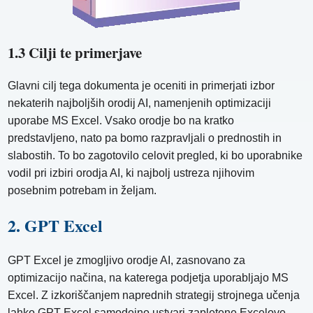
1.3 Cilji te primerjave
Glavni cilj tega dokumenta je oceniti in primerjati izbor
nekaterih najboljših orodij AI, namenjenih optimizaciji
uporabe MS Excel. Vsako orodje bo na kratko
predstavljeno, nato pa bomo razpravljali o prednostih in
slabostih. To bo zagotovilo celovit pregled, ki bo uporabnike
vodil pri izbiri orodja AI, ki najbolj ustreza njihovim
posebnim potrebam in željam.
2. GPT Excel
GPT Excel je zmogljivo orodje AI, zasnovano za
optimizacijo načina, na katerega podjetja uporabljajo MS
Excel. Z izkoriščanjem naprednih strategij strojnega učenja
lahko GPT Excel samodejno ustvari zapletene Excelove