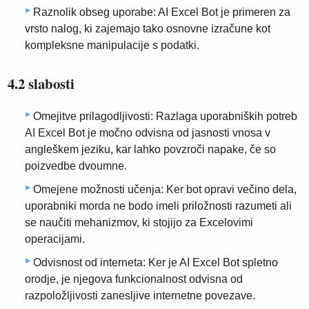
Raznolik obseg uporabe: AI Excel Bot je primeren za
vrsto nalog, ki zajemajo tako osnovne izračune kot
kompleksne manipulacije s podatki.
4.2 slabosti
Omejitve prilagodljivosti: Razlaga uporabniških potreb
AI Excel Bot je močno odvisna od jasnosti vnosa v
angleškem jeziku, kar lahko povzroči napake, če so
poizvedbe dvoumne.
Omejene možnosti učenja: Ker bot opravi večino dela,
uporabniki morda ne bodo imeli priložnosti razumeti ali
se naučiti mehanizmov, ki stojijo za Excelovimi
operacijami.
Odvisnost od interneta: Ker je AI Excel Bot spletno
orodje, je njegova funkcionalnost odvisna od
razpoložljivosti zanesljive internetne povezave.