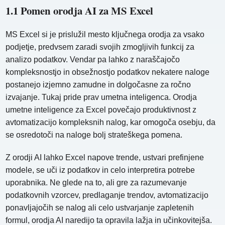
1.1 Pomen orodja AI za MS Excel
MS Excel si je prislužil mesto ključnega orodja za vsako
podjetje, predvsem zaradi svojih zmogljivih funkcij za
analizo podatkov. Vendar pa lahko z naraščajočo
kompleksnostjo in obsežnostjo podatkov nekatere naloge
postanejo izjemno zamudne in dolgočasne za ročno
izvajanje. Tukaj pride prav umetna inteligenca. Orodja
umetne inteligence za Excel povečajo produktivnost z
avtomatizacijo kompleksnih nalog, kar omogoča osebju, da
se osredotoči na naloge bolj strateškega pomena.
Z orodji AI lahko Excel napove trende, ustvari prefinjene
modele, se uči iz podatkov in celo interpretira potrebe
uporabnika. Ne glede na to, ali gre za razumevanje
podatkovnih vzorcev, predlaganje trendov, avtomatizacijo
ponavljajočih se nalog ali celo ustvarjanje zapletenih
formul, orodja AI naredijo ta opravila lažja in učinkovitejša.