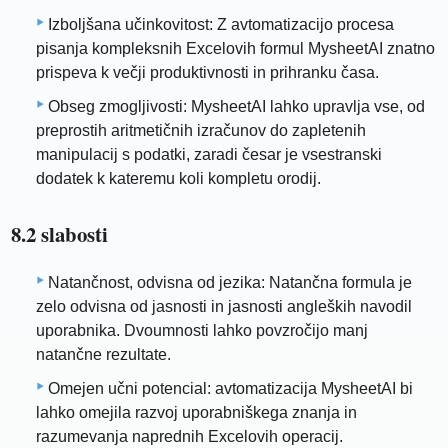
Izboljšana učinkovitost: Z avtomatizacijo procesa
pisanja kompleksnih Excelovih formul MysheetAI znatno
prispeva k večji produktivnosti in prihranku časa.
Obseg zmogljivosti: MysheetAI lahko upravlja vse, od
preprostih aritmetičnih izračunov do zapletenih
manipulacij s podatki, zaradi česar je vsestranski
dodatek k kateremu koli kompletu orodij.
8.2 slabosti
Natančnost, odvisna od jezika: Natančna formula je
zelo odvisna od jasnosti in jasnosti angleških navodil
uporabnika. Dvoumnosti lahko povzročijo manj
natančne rezultate.
Omejen učni potencial: avtomatizacija MysheetAI bi
lahko omejila razvoj uporabniškega znanja in
razumevanja naprednih Excelovih operacij.