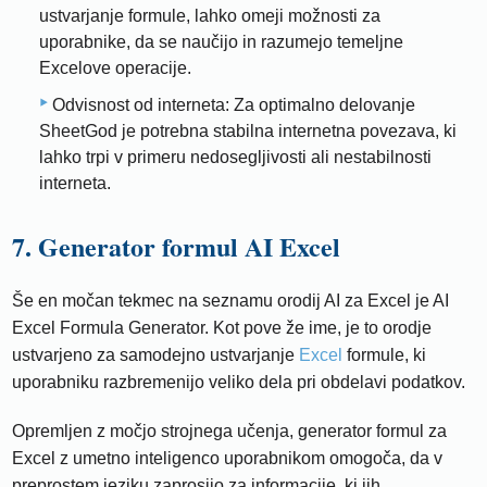
ustvarjanje formule, lahko omeji možnosti za
uporabnike, da se naučijo in razumejo temeljne
Excelove operacije.
Odvisnost od interneta: Za optimalno delovanje
SheetGod je potrebna stabilna internetna povezava, ki
lahko trpi v primeru nedosegljivosti ali nestabilnosti
interneta.
7. Generator formul AI Excel
Še en močan tekmec na seznamu orodij AI za Excel je AI
Excel Formula Generator. Kot pove že ime, je to orodje
ustvarjeno za samodejno ustvarjanje
Excel
formule, ki
uporabniku razbremenijo veliko dela pri obdelavi podatkov.
Opremljen z močjo strojnega učenja, generator formul za
Excel z umetno inteligenco uporabnikom omogoča, da v
preprostem jeziku zaprosijo za informacije, ki jih