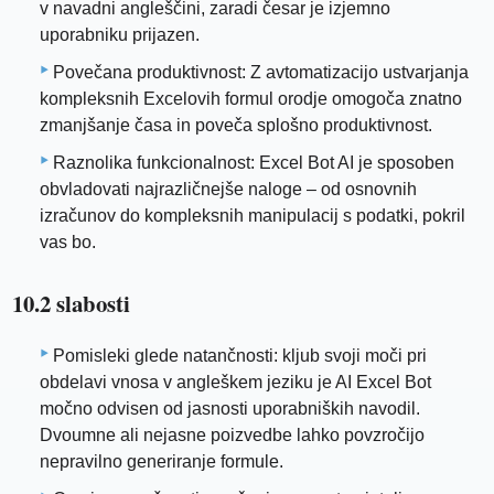
v navadni angleščini, zaradi česar je izjemno
uporabniku prijazen.
Povečana produktivnost: Z avtomatizacijo ustvarjanja
kompleksnih Excelovih formul orodje omogoča znatno
zmanjšanje časa in poveča splošno produktivnost.
Raznolika funkcionalnost: Excel Bot AI je sposoben
obvladovati najrazličnejše naloge – od osnovnih
izračunov do kompleksnih manipulacij s podatki, pokril
vas bo.
10.2 slabosti
Pomisleki glede natančnosti: kljub svoji moči pri
obdelavi vnosa v angleškem jeziku je AI Excel Bot
močno odvisen od jasnosti uporabniških navodil.
Dvoumne ali nejasne poizvedbe lahko povzročijo
nepravilno generiranje formule.