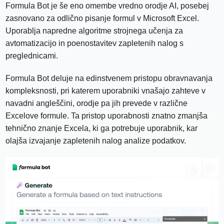
Formula Bot je še eno omembe vredno orodje AI, posebej
zasnovano za odlično pisanje formul v Microsoft Excel.
Uporablja napredne algoritme strojnega učenja za
avtomatizacijo in poenostavitev zapletenih nalog s
preglednicami.
Formula Bot deluje na edinstvenem pristopu obravnavanja
kompleksnosti, pri katerem uporabniki vnašajo zahteve v
navadni angleščini, orodje pa jih prevede v različne
Excelove formule. Ta pristop uporabnosti znatno zmanjša
tehnično znanje Excela, ki ga potrebuje uporabnik, kar
olajša izvajanje zapletenih nalog analize podatkov.