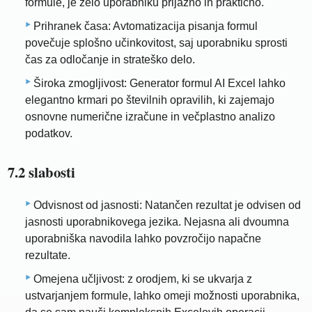
formule, je zelo uporabniku prijazno in praktično.
Prihranek časa: Avtomatizacija pisanja formul
povečuje splošno učinkovitost, saj uporabniku sprosti
čas za odločanje in strateško delo.
Široka zmogljivost: Generator formul AI Excel lahko
elegantno krmari po številnih opravilih, ki zajemajo
osnovne numerične izračune in večplastno analizo
podatkov.
7.2 slabosti
Odvisnost od jasnosti: Natančen rezultat je odvisen od
jasnosti uporabnikovega jezika. Nejasna ali dvoumna
uporabniška navodila lahko povzročijo napačne
rezultate.
Omejena učljivost: z orodjem, ki se ukvarja z
ustvarjanjem formule, lahko omeji možnosti uporabnika,