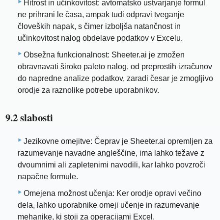
Hitrost in učinkovitost: avtomatsko ustvarjanje formul
ne prihrani le časa, ampak tudi odpravi tveganje
človeških napak, s čimer izboljša natančnost in
učinkovitost nalog obdelave podatkov v Excelu.
Obsežna funkcionalnost: Sheeter.ai je zmožen
obravnavati široko paleto nalog, od preprostih izračunov
do napredne analize podatkov, zaradi česar je zmogljivo
orodje za raznolike potrebe uporabnikov.
9.2 slabosti
Jezikovne omejitve: Čeprav je Sheeter.ai opremljen za
razumevanje navadne angleščine, ima lahko težave z
dvoumnimi ali zapletenimi navodili, kar lahko povzroči
napačne formule.
Omejena možnost učenja: Ker orodje opravi večino
dela, lahko uporabnike omeji učenje in razumevanje
mehanike, ki stoji za operacijami Excel.