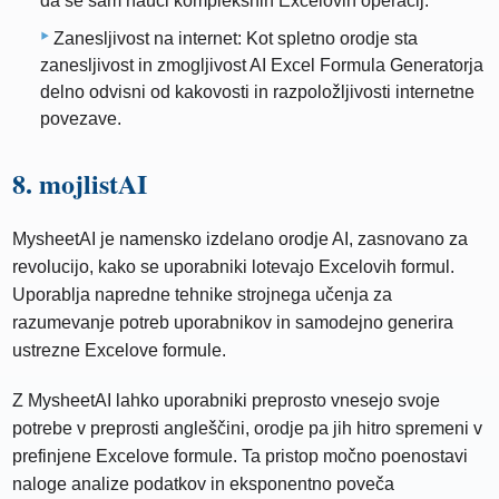
da se sam nauči kompleksnih Excelovih operacij.
Zanesljivost na internet: Kot spletno orodje sta
zanesljivost in zmogljivost AI Excel Formula Generatorja
delno odvisni od kakovosti in razpoložljivosti internetne
povezave.
8. mojlistAI
MysheetAI je namensko izdelano orodje AI, zasnovano za
revolucijo, kako se uporabniki lotevajo Excelovih formul.
Uporablja napredne tehnike strojnega učenja za
razumevanje potreb uporabnikov in samodejno generira
ustrezne Excelove formule.
Z MysheetAI lahko uporabniki preprosto vnesejo svoje
potrebe v preprosti angleščini, orodje pa jih hitro spremeni v
prefinjene Excelove formule. Ta pristop močno poenostavi
naloge analize podatkov in eksponentno poveča