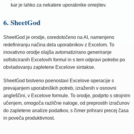
kar je lahko za nekatere uporabnike omejitev.
6. SheetGod
SheetGod je orodje, osredotočeno na AI, namenjeno
redefiniranju načina dela uporabnikov z Excelom. To
inovativno orodje olajša avtomatizirano generiranje
sofisticiranih Excelovih formul in s tem odpravi potrebo po
obvladovanju zapletene Excelove sintakse.
SheetGod bistveno poenostavi Excelove operacije s
prevajanjem uporabniških potreb, izraženih v osnovni
angleščini, v Excelove formule. To orodje, podprto s strojnim
učenjem, omogoča različne naloge, od preprostih izračunov
do zapletene analize podatkov, s čimer prihrani precej časa
in poveča produktivnost.