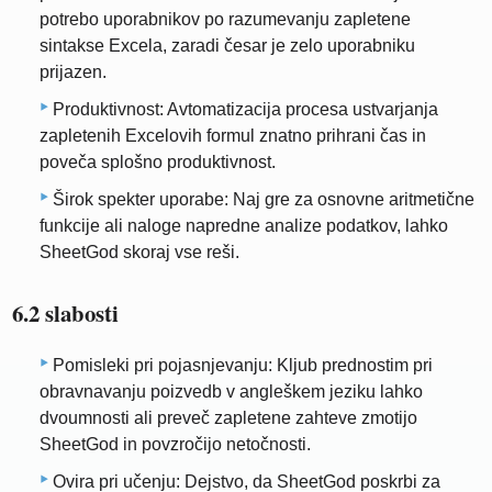
potrebo uporabnikov po razumevanju zapletene
sintakse Excela, zaradi česar je zelo uporabniku
prijazen.
Produktivnost: Avtomatizacija procesa ustvarjanja
zapletenih Excelovih formul znatno prihrani čas in
poveča splošno produktivnost.
Širok spekter uporabe: Naj gre za osnovne aritmetične
funkcije ali naloge napredne analize podatkov, lahko
SheetGod skoraj vse reši.
6.2 slabosti
Pomisleki pri pojasnjevanju: Kljub prednostim pri
obravnavanju poizvedb v angleškem jeziku lahko
dvoumnosti ali preveč zapletene zahteve zmotijo ​​
SheetGod in povzročijo netočnosti.
Ovira pri učenju: Dejstvo, da SheetGod poskrbi za