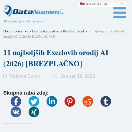
Slovenščina
30 garancija za denar nazaj
Domov
>
rešitve
>
Pisarniške rešitve
>
Rešitve Excel
>
11 najboljših Excelovih
orodij AI (2026) [BREZPLAČNO]
11 najboljših Excelovih orodij AI
(2026) [BREZPLAČNO]
Rešitve Excel
Januar 16, 2026
Skupna raba zdaj: