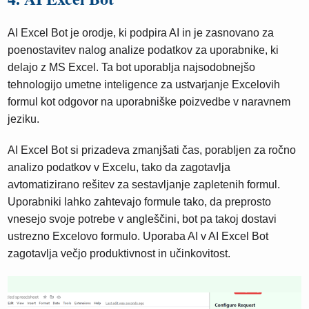
AI Excel Bot je orodje, ki podpira AI in je zasnovano za
poenostavitev nalog analize podatkov za uporabnike, ki
delajo z MS Excel. Ta bot uporablja najsodobnejšo
tehnologijo umetne inteligence za ustvarjanje Excelovih
formul kot odgovor na uporabniške poizvedbe v naravnem
jeziku.
AI Excel Bot si prizadeva zmanjšati čas, porabljen za ročno
analizo podatkov v Excelu, tako da zagotavlja
avtomatizirano rešitev za sestavljanje zapletenih formul.
Uporabniki lahko zahtevajo formule tako, da preprosto
vnesejo svoje potrebe v angleščini, bot pa takoj dostavi
ustrezno Excelovo formulo. Uporaba AI v AI Excel Bot
zagotavlja večjo produktivnost in učinkovitost.