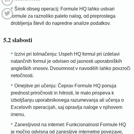
Širok obseg operacij: Formule HQ lahko ustvari
formule za raznoliko paleto nalog, od preprostega
drobljenja števil do napredne analize podatkov.
5.2 slabosti
Izzivi pri tolmačenju: Uspeh HQ formul pri izdelavi
natančnih formul je odvisen od jasnosti uporabniških
angleških vnosov. Dvoumnost v navodilih lahko povzroči
netočnosti.
Omejitve pri učenju: Čeprav Formule HQ ponuja
prednost priročnosti in hitrosti, le malo prispeva k
izboljšanju uporabnikovega razumevanja ali učenja o
Excelovih operacijah, saj opravlja naloge v njihovem
imenu.
Zanesljivost na internet: Funkcionalnost Formule HQ
je močno odvisna od zanesljive internetne povezave,