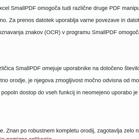
cel SmallPDF omogoča tudi različne druge PDF manipulaci
. Za prenos datotek uporablja varne povezave in datoteke
oznavanja znakov (OCR) v programu SmallPDF omogoča u
ličica SmallPDF omejuje uporabnike na določeno število 
tno orodje, je njegova zmogljivost močno odvisna od mo
popoln dostop do vseh funkcij in neomejeno uporabo je
. Znan po robustnem kompletu orodij, zagotavlja zelo na