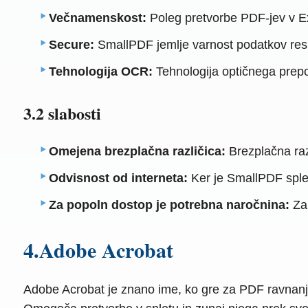
Večnamenskost:
Poleg pretvorbe PDF-jev v Ex
Secure:
SmallPDF jemlje varnost podatkov resno
Tehnologija OCR:
Tehnologija optičnega prep
3.2 slabosti
Omejena brezplačna različica:
Brezplačna raz
Odvisnost od interneta:
Ker je SmallPDF sple
Za popoln dostop je potrebna naročnina:
Za 
4.Adobe Acrobat
Adobe Acrobat je znano ime, ko gre za PDF ravnanje