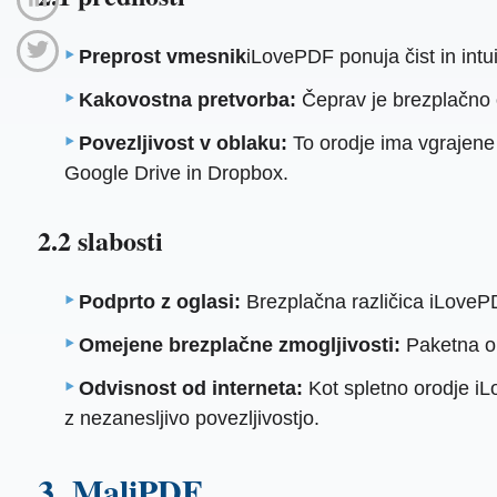
Preprost vmesnik
iLovePDF ponuja čist in intu
Kakovostna pretvorba:
Čeprav je brezplačno o
Povezljivost v oblaku:
To orodje ima vgrajene
Google Drive in Dropbox.
2.2 slabosti
Podprto z oglasi:
Brezplačna različica iLovePD
Omejene brezplačne zmogljivosti:
Paketna ob
Odvisnost od interneta:
Kot spletno orodje iL
z nezanesljivo povezljivostjo.
3. MaliPDF