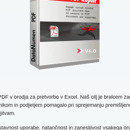
DF v orodja za pretvorbo v Excel. Naš cilj je bralcem zag
kom in podjetjem pomagalo pri sprejemanju premišljene od
jitvam.
stavnost uporabe, natančnost in zanesljivost vsakega orod