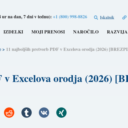
4 ur na dan, 7 dni v tednu):
+1 (800) 998-8826
Iskalnik
IZDELKI
MOJI PRENOSI
NAROČILO
RAZVIJA
e
>
11 najboljših pretvorb PDF v Excelova orodja (2026) [B
PDF v Excelova orodja (202