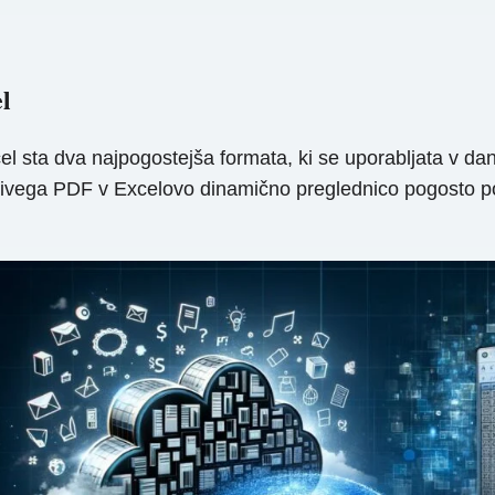
l
l sta dva najpogostejša formata, ki se uporabljata v d
ivega PDF v Excelovo dinamično preglednico pogosto pos