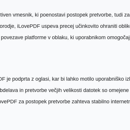
itiven vmesnik, ki poenostavi postopek pretvorbe, tudi za
rodje, iLovePDF uspeva precej učinkovito ohraniti oblik
 povezave platforme v oblaku, ki uporabnikom omogoča
F je podprta z oglasi, kar bi lahko motilo uporabniško iz
delava in pretvorbe večjih velikosti datotek so omejene
ovePDF za postopek pretvorbe zahteva stabilno internetn