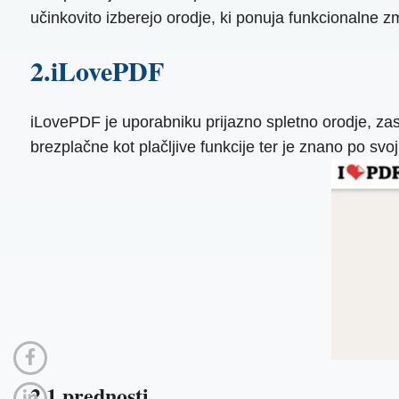
učinkovito izberejo orodje, ki ponuja funkcionalne zm
2.iLovePDF
iLovePDF je uporabniku prijazno spletno orodje, za
brezplačne kot plačljive funkcije ter je znano po svoji
2.1 prednosti