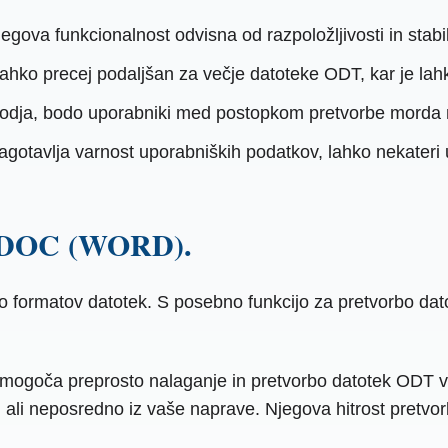
jegova funkcionalnost odvisna od razpoložljivosti in stab
ahko precej podaljšan za večje datoteke ODT, kar je lahk
orodja, bodo uporabniki med postopkom pretvorbe morda m
agotavlja varnost uporabniških podatkov, lahko nekateri
 v DOC (WORD).
ico formatov datotek. S posebno funkcijo za pretvorbo da
omogoča preprosto nalaganje in pretvorbo datotek ODT v
, ali neposredno iz vaše naprave. Njegova hitrost pretvo