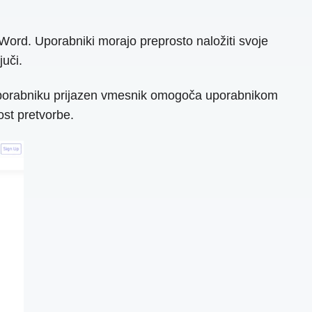
 Word. Uporabniki morajo preprosto naložiti svoje
uči.
v uporabniku prijazen vmesnik omogoča uporabnikom
ost pretvorbe.