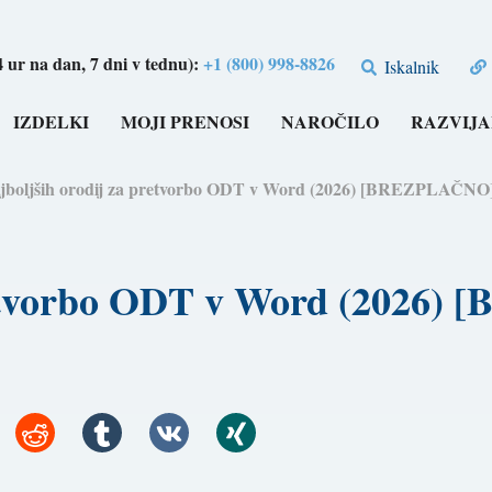
4 ur na dan, 7 dni v tednu):
+1 (800) 998-8826
Iskalnik
IZDELKI
MOJI PRENOSI
NAROČILO
RAZVIJA
ajboljših orodij za pretvorbo ODT v Word (2026) [BREZPLAČNO
pretvorbo ODT v Word (2026