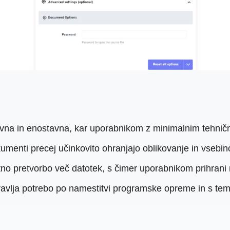
tivna in enostavna, kar uporabnikom z minimalnim tehni
umenti precej učinkovito ohranjajo oblikovanje in vsebin
o pretvorbo več datotek, s čimer uporabnikom prihrani n
ravlja potrebo po namestitvi programske opreme in s tem 