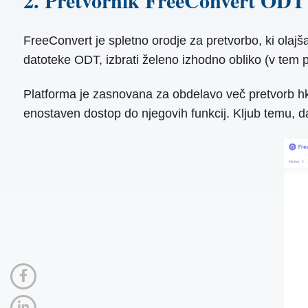
2. Pretvornik FreeConvert O
FreeConvert je spletno orodje za pretvorbo, ki olajš
datoteke ODT, izbrati želeno izhodno obliko (v tem 
Platforma je zasnovana za obdelavo več pretvorb h
enostaven dostop do njegovih funkcij. Kljub temu, d