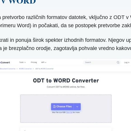
DT v WORD
a pretvorbo različnih formatov datotek, vključno z ODT v
primeru Word) in počakati, da se postopek pretvorbe zaklj
krati in ponuja širok spekter izhodnih formatov. Njego
a je brezplačno orodje, zagotavlja pohvale vredno kakov