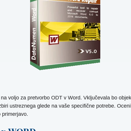
so na voljo za pretvorbo ODT v Word. Vključevala bo obj
i izbiri ustreznega glede na vaše specifične potrebe. Oce
o primerjavo.