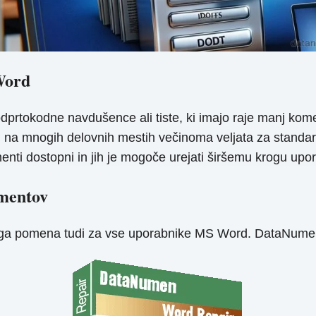
Word
dprtokodne navdušence ali tiste, ki imajo raje manj ko
 mnogih delovnih mestih večinoma veljata za standardn
enti dostopni in jih je mogoče urejati širšemu krogu upo
umentov
ega pomena tudi za vse uporabnike MS Word. DataNume