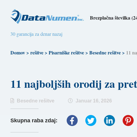
Brezplačna številka (2
30 garancija za denar nazaj
Domov
>
rešitve
>
Pisarniške rešitve
>
Besedne rešitve
>
11 n
11 najboljših orodij za 
Besedne rešitve
Januar 16, 2026
Skupna raba zdaj: