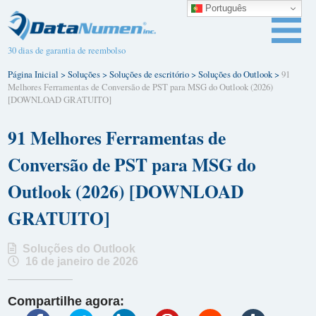
Português
30 dias de garantia de reembolso
Página Inicial
>
Soluções
>
Soluções de escritório
>
Soluções do Outlook
>
91
Melhores Ferramentas de Conversão de PST para MSG do Outlook (2026)
[DOWNLOAD GRATUITO]
91 Melhores Ferramentas de
Conversão de PST para MSG do
Outlook (2026) [DOWNLOAD
GRATUITO]
Soluções do Outlook
16 de janeiro de 2026
Compartilhe agora: