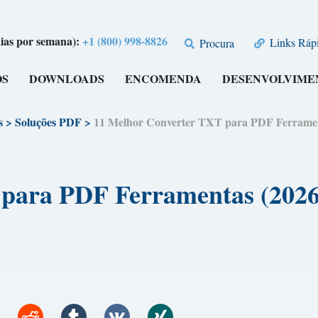
dias por semana):
+1 (800) 998-8826
Links Rápi
Procura
OS
DOWNLOADS
ENCOMENDA
DESENVOLVIME
s
>
Soluções PDF
>
11 Melhor Converter TXT para PDF Ferra
T para PDF Ferramentas (2