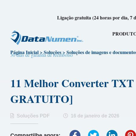
Ligação gratuita (24 horas por dia, 7 
PRODUT
Página Inicial
>
Soluções
>
Soluções de imagens e documento
30 dias de garantia de reembolso
11 Melhor Converter TX
GRATUITO]
Soluções PDF
16 de janeiro de 2026
Compartilhe agora: