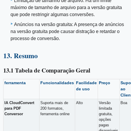
Limitação de tamanho de arquivo: Há um limite
máximo de tamanho de arquivo para a versão gratuita
que pode restringir algumas conversões.
Anúncios na versão gratuita: A presença de anúncios
na versão gratuita pode causar distração e retardar o
processo de conversão.
13. Resumo
13.1 Tabela de Comparação Geral
ferramenta
Funcionalidades
Facilidade
Preço
Supo
de uso
ao
Clien
IA CloudConvert
Suporta mais de
Alto
Versão
Boa
para PDF
200 formatos,
limitada
Conversor
ferramenta online
gratuita,
opções
pagas
disponíveis