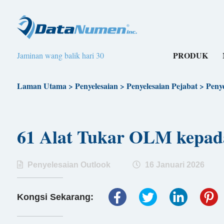
PRODUK
Jaminan wang balik hari 30
Laman Utama
>
Penyelesaian
>
Penyelesaian Pejabat
>
Penye
61 Alat Tukar OLM kep
Penyelesaian Outlook
16 Januari 2026
Kongsi Sekarang: