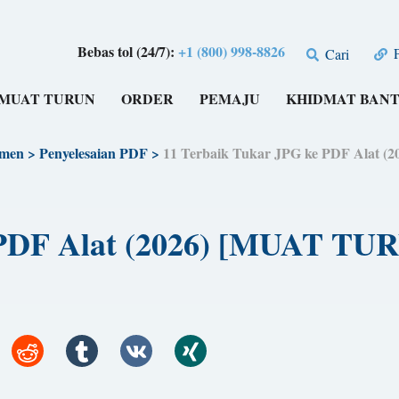
Bebas tol (24/7):
+1 (800) 998-8826
P
Cari
MUAT TURUN
ORDER
PEMAJU
KHIDMAT BAN
umen
>
Penyelesaian PDF
>
11 Terbaik Tukar JPG ke PDF Ala
e PDF Alat (2026) [MUAT 