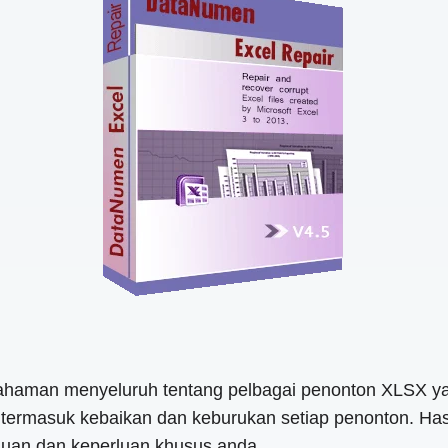
haman menyeluruh tentang pelbagai penonton XLSX yang
 termasuk kebaikan dan keburukan setiap penonton. Ha
luan dan keperluan khusus anda.