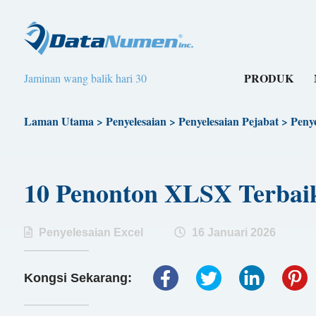
PRODUK
Jaminan wang balik hari 30
Laman Utama
>
Penyelesaian
>
Penyelesaian Pejabat
>
Penye
10 Penonton XLSX Terb
Penyelesaian Excel
16 Januari 2026
Kongsi Sekarang: