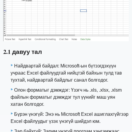
2.1 давуу тал
Найдвартай байдал: Microsoft-ын бүтээгдэхүүн
учраас Excel файлуудтай нийцтэй байхын тулд тав
тухтай, найдвартай байдлыг санал болгодог.
Олон форматыг дэмждэг: Үзэгч нь .xls, .xlsx, .xlsm
файлын форматыг дэмждэг тул үүнийг маш уян
хатан болгодог.
Бүрэн үнэгүй: Энэ нь Microsoft Excel ашиглахгүйгээр
Excel файлуудыг үзэх үнэгүй шийдэл юм.
Зар байхгүй: Зарим үнэгүй програм хангамжаас