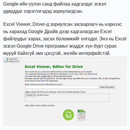
Google-ийн үүлэн санд файлаа хадгалдаг эсвэл
удирддаг хэрэглэгчдэд зориулагдсан.
Excel Viewer, Driver-д зориулсан засварлагч нь нэрнээс
нь харахад Google Драйв дээр хадгалагдсан Excel
файлуудыг харах, засах боломжийг олгодог. Энэ нь Excel
эсвэл Google Drive програмыг мэддэг хүн бүрт сурах
муруй байхгүй эмх цэгцтэй, энгийн интерфейстэй.