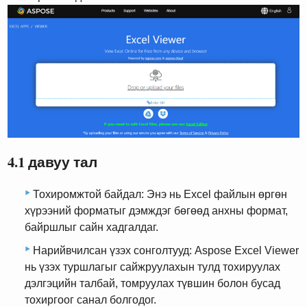
4.1 давуу тал
Тохиромжтой байдал: Энэ нь Excel файлын өргөн
хүрээний форматыг дэмждэг бөгөөд анхны формат,
байршлыг сайн хадгалдаг.
Нарийвчилсан үзэх сонголтууд: Aspose Excel Viewer
нь үзэх туршлагыг сайжруулахын тулд тохируулах
дэлгэцийн талбай, томруулах түвшин болон бусад
тохиргоог санал болгодог.