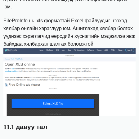
юм.
FileProInfo нь .xls форматтай Excel файлуудыг нээхэд
хялбар онлайн хэрэглүүр юм. Ашиглахад хялбар болгох
үүднээс хэрэглэгчид өөрсдийн хүснэгтийн мэдээллээ явж
байхдаа хялбархан шалгах боломжтой.
11.1 давуу тал