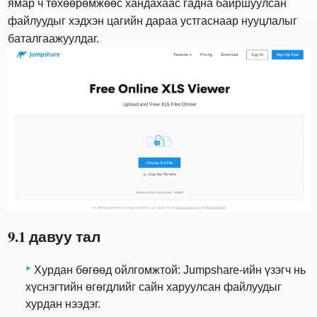
ямар ч төхөөрөмжөөс хандахаас гадна байршуулсан
файлуудыг хэдхэн цагийн дараа устгаснаар нууцлалыг
баталгаажуулдаг.
9.1 давуу тал
Хурдан бөгөөд ойлгомжтой: Jumpshare-ийн үзэгч нь
хүснэгтийн өгөгдлийг сайн харуулсан файлуудыг
хурдан нээдэг.