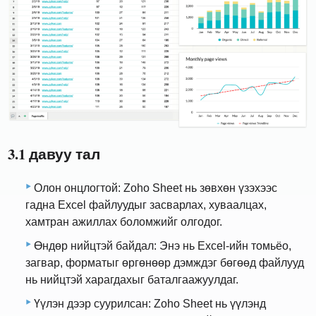
3.1 давуу тал
Олон онцлогтой: Zoho Sheet нь зөвхөн үзэхээс
гадна Excel файлуудыг засварлах, хуваалцах,
хамтран ажиллах боломжийг олгодог.
Өндөр нийцтэй байдал: Энэ нь Excel-ийн томьёо,
загвар, форматыг өргөнөөр дэмждэг бөгөөд файлууд
нь нийцтэй харагдахыг баталгаажуулдаг.
Үүлэн дээр суурилсан: Zoho Sheet нь үүлэнд