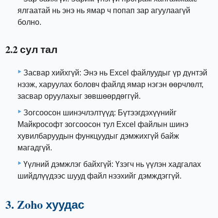
ялгаатай нь энэ нь ямар ч попап зар агуулаагүй
болно.
2.2 сул тал
Засвар хийхгүй: Энэ нь Excel файлуудыг үр дүнтэй
нээж, харуулах боловч файлд ямар нэгэн өөрчлөлт,
засвар оруулахыг зөвшөөрдөггүй.
Зогсоосон шинэчлэлтүүд: Бүтээгдэхүүнийг
Майкрософт зогсоосон тул Excel файлын шинэ
хувилбаруудын функцуудыг дэмжихгүй байж
магадгүй.
Үүлний дэмжлэг байхгүй: Үзэгч нь үүлэн хадгалах
шийдлүүдээс шууд файл нээхийг дэмждэггүй.
3. Zoho хуудас