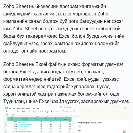
Zoho Sheet нь бизнесийн програм хангамжийн
шийдлүүдийг хангах чиглэлээр мэргэшсэн Zoho
компанийн санал болгож буй цогц багцуудын нэг хэсэг
юм. Zoho Sheet нь хэрэглэгчдэд интернет холболттой
бараг бүх төхөөрөмжөөс Excel болон бусад хүснэгтийн
файлуудыг үзэх, засах, хамтран ажиллах боломжийг
олгодог онлайн програм юм.
Zoho Sheet нь Excel файлын ихэнх форматыг дэмждэг
бөгөөд Excel-д ашиглагддаг томъёо, хэв маяг,
форматтай өндөр нийцтэй. Excel файлуудыг үзэхээс
гадна хэрэглэгчдэд тэдгээрийг хуваалцах, бусад
хэрэглэгчидтэй хамтран ажиллах боломжийг олгодог.
Түүнчлэн, шинэ Excel файл үүсгэх, засварлахыг дэмждэг.