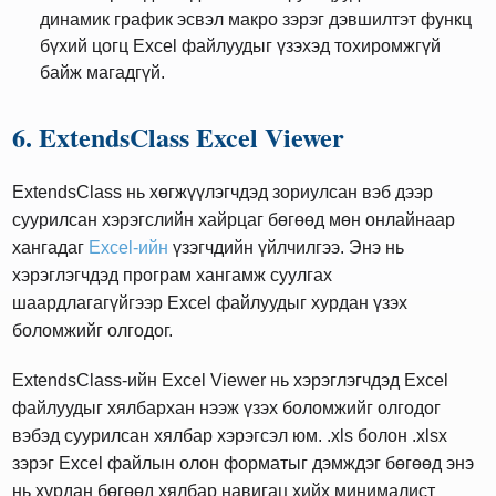
динамик график эсвэл макро зэрэг дэвшилтэт функц
бүхий цогц Excel файлуудыг үзэхэд тохиромжгүй
байж магадгүй.
6. ExtendsClass Excel Viewer
ExtendsClass нь хөгжүүлэгчдэд зориулсан вэб дээр
суурилсан хэрэгслийн хайрцаг бөгөөд мөн онлайнаар
хангадаг
Excel-ийн
үзэгчдийн үйлчилгээ. Энэ нь
хэрэглэгчдэд програм хангамж суулгах
шаардлагагүйгээр Excel файлуудыг хурдан үзэх
боломжийг олгодог.
ExtendsClass-ийн Excel Viewer нь хэрэглэгчдэд Excel
файлуудыг хялбархан нээж үзэх боломжийг олгодог
вэбэд суурилсан хялбар хэрэгсэл юм. .xls болон .xlsx
зэрэг Excel файлын олон форматыг дэмждэг бөгөөд энэ
нь хурдан бөгөөд хялбар навигац хийх минималист