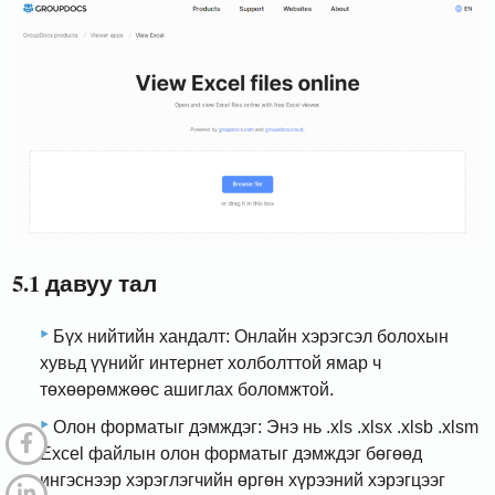
5.1 давуу тал
Бүх нийтийн хандалт: Онлайн хэрэгсэл болохын
хувьд үүнийг интернет холболттой ямар ч
төхөөрөмжөөс ашиглах боломжтой.
Олон форматыг дэмждэг: Энэ нь .xls .xlsx .xlsb .xlsm
Excel файлын олон форматыг дэмждэг бөгөөд
ингэснээр хэрэглэгчийн өргөн хүрээний хэрэгцээг