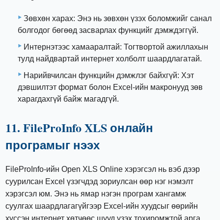
Зөвхөн харах: Энэ нь зөвхөн үзэх боломжийг санал
болгодог бөгөөд засварлах функцийг дэмждэггүй.
Интернэтээс хамааралтай: Тогтвортой ажиллахын
тулд найдвартай интернет холболт шаардлагатай.
Нарийвчилсан функцийн дэмжлэг байхгүй: Хэт
дэвшилтэт формат болон Excel-ийн макронууд зөв
харагдахгүй байж магадгүй.
11. FileProInfo XLS онлайн
програмыг нээх
FileProInfo-ийн Open XLS Online хэрэгсэл нь вэб дээр
суурилсан Excel үзэгчдэд зориулсан өөр нэг нэмэлт
хэрэгсэл юм. Энэ нь ямар нэгэн програм хангамж
суулгах шаардлагагүйгээр Excel-ийн хуудсыг өөрийн
хүссэн интернет хөтчөөс шууд үзэх тохиромжтой арга