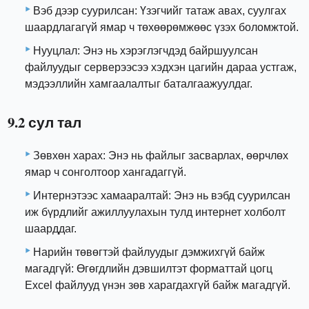
Вэб дээр суурилсан: Үзэгчийг татаж авах, суулгах
шаардлагагүй ямар ч төхөөрөмжөөс үзэх боломжтой.
Нууцлал: Энэ нь хэрэглэгчдэд байршуулсан
файлуудыг серверээсээ хэдхэн цагийн дараа устгаж,
мэдээллийн хамгаалалтыг баталгаажуулдаг.
9.2 сул тал
Зөвхөн харах: Энэ нь файлыг засварлах, өөрчлөх
ямар ч сонголтоор хангадаггүй.
Интернэтээс хамааралтай: Энэ нь вэбд суурилсан
иж бүрдлийг ажиллуулахын тулд интернет холболт
шаарддаг.
Нарийн төвөгтэй файлуудыг дэмжихгүй байж
магадгүй: Өгөгдлийн дэвшилтэт форматтай цогц
Excel файлууд үнэн зөв харагдахгүй байж магадгүй.