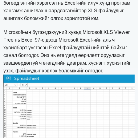
бөгөөд энгийн хэрэгсэл нь Excel-ийн илүү хүнд програм
хангамж ашиглах шаардлагагүйгээр XLS файлуудыг
ашиглах боломжийг олгох зорилготой юм.
Microsoft-ын бүтээгдэхүүний хувьд Microsoft XLS Viewer
Free нь Excel 97-с дээш Microsoft Excel-ийн аль ч
хувилбарт үүсгэсэн Excel файлуудтай нийцтэй байхыг
санал болгодог. Энэ нь өгөгдөлд өөрчлөлт оруулахыг
зөвшөөрдөггүй ч өгөгдлийн диаграм, хүснэгт, хүснэгтийг
үзэх, файлуудыг хэвлэх боломжийг олгодог.