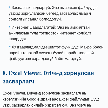
Засварлах чадваргүй: Энэ нь зөвхөн файлуудыг
үзэхэд зориулагдсан бөгөөд засварлах ямар ч
сонголтыг санал болгодоггүй.
Интернет шаардлагатай: Энэ нь амжилттай
ажиллахын тулд тогтвортой интернет холболт
шаарддаг.
Хязгаарлагдмал дэвшилтэт функцууд: Макро болон
нарийн төвөгтэй хүснэгт бүхий нарийн төвөгтэй
файлууд зөв харагдахгүй байж магадгүй.
8. Excel Viewer, Drive-д зориулсан
засварлагч
Excel Viewer, Driver-д зориулсан засварлагч нь
хэрэглэгчийн Google Драйваас Excel файлуудыг шууд
үзэх, засварлах онлайн хэрэгсэл юм. Энэ үзэгч нь