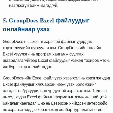
нээгдэхгүй байж магадгүй.
5. GroupDocs Excel файлуудыг
онлайнаар үзэх
GroupDocs нь Excel-д хэрэгтэй файлыг удирдах
хэрэгслүүдийн цуглуулга юм. GroupDocs-ийн онлайн
Excel үзүүлэгч нь програм хангамж суулгах
шаардлагагүйгээр Excel файлуудыг үзэхэд тохиромжтой,
иж бүрэн хэрэгслийг өгдөг.
GroupDocs-ийн Excel файл үзэх хэрэгсэл нь хэрэглэгчдэд
Excel файлуудыг хялбархан нээж үзэх боломжийг
олгодог вэбд суурилсан үр дүнтэй хэрэгсэл юм. Тэдгээр
нь хэд хэдэн Excel файлын форматыг дэмжиж, нийцтэй
байдлыг хангадаг. Энэ нь цэвэрхэн хийгдсэн интерфэйс
нь хэрэглэгчиддээ хэрэглэхэд хялбар туршлагыг өгдөг.