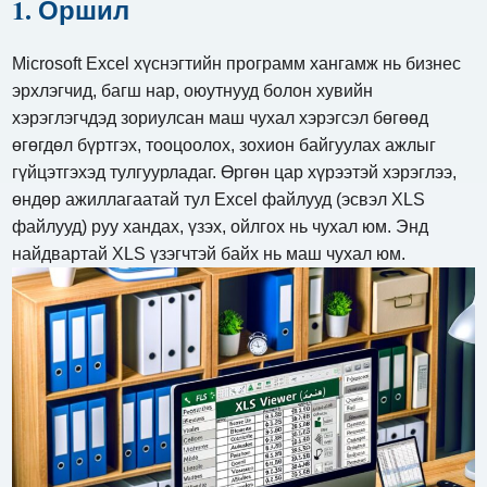
1. Оршил
Microsoft Excel хүснэгтийн программ хангамж нь бизнес
эрхлэгчид, багш нар, оюутнууд болон хувийн
хэрэглэгчдэд зориулсан маш чухал хэрэгсэл бөгөөд
өгөгдөл бүртгэх, тооцоолох, зохион байгуулах ажлыг
гүйцэтгэхэд тулгуурладаг. Өргөн цар хүрээтэй хэрэглээ,
өндөр ажиллагаатай тул Excel файлууд (эсвэл XLS
файлууд) руу хандах, үзэх, ойлгох нь чухал юм. Энд
найдвартай XLS үзэгчтэй байх нь маш чухал юм.