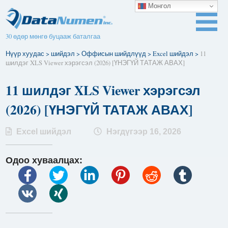
Монгол
30 өдөр мөнгө буцааж баталгаа
Нүүр хуудас
>
шийдэл
>
Оффисын шийдлүүд
>
Excel шийдэл
>
11
шилдэг XLS Viewer хэрэгсэл (2026) [ҮНЭГҮЙ ТАТАЖ АВАХ]
11 шилдэг XLS Viewer хэрэгсэл
(2026) [ҮНЭГҮЙ ТАТАЖ АВАХ]
Excel шийдэл
Нэгдүгээр 16, 2026
Одоо хуваалцах: