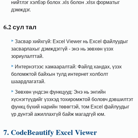
нийтлэг хэлбэр болох .xls болон .xlsx форматыг
дэмждэг.
6.2 сул тал
Засвар хийхгүй: Excel Viewer нь Excel файлуудыг
засварлахыг дэмждэггүй - энэ нь зөвхөн үзэх
зориулалттай.
Интернэтээс хамааралтай: Файлд хандах, үзэх
боломжтой байхын тулд интернет холболт
шаардлагатай.
Зөвхөн үндсэн функцууд: Энэ нь энгийн
хүснэгтүүдийг үзэхэд тохиромжтой боловч дэвшилтэт
функц бүхий нарийн төвөгтэй, том Excel файлуудыг
үр дүнтэй ажиллахгүй байж магадгүй юм.
7. CodeBeautify Excel Viewer