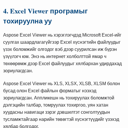
4. Excel Viewer програмыг
тохируулна уу
Aspose Excel Viewer нь хэрэглэгчдэд Microsoft Excel-ийг
суулгах шаардлагагүйгээр Excel хүснэгтийн файлуудыг
үзэх боломжийг олгодог вэб дээр суурилсан иж бүрэн
үзүүлэгч юм. Энэ нь интернет холболттой ямар ч
төхөөрөмж дээр Excel файлуудыг хялбархан удирдахад
зориулагдсан.
Aspose Excel Viewer нь XLS, XLSX, XLSB, XLSM болон
бусад олон Excel файлын форматыг нээхэд
зориулагдсан. Аппликешн нь тохируулах боломжтой
дэлгэцийн талбар, томруулах тохиргоо, уян хатан
хуудасны навигаци зэрэг дэвшилтэт сонголтуудын
тусламжтайгаар нарийн төвөгтэй хүснэгтүүдийг үзэхэд
хялбар болгодог.