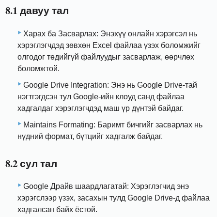
8.1 давуу тал
Харах ба Засварлах: Энэхүү онлайн хэрэгсэл нь
хэрэглэгчдэд зөвхөн Excel файлаа үзэх боломжийг
олгодог төдийгүй файлуудыг засварлаж, өөрчлөх
боломжтой.
Google Drive Integration: Энэ нь Google Drive-тай
нэгтгэгдсэн тул Google-ийн клоуд санд файлаа
хадгалдаг хэрэглэгчдэд маш үр дүнтэй байдаг.
Maintains Formating: Баримт бичгийг засварлах нь
нүдний формат, бүтцийг хадгалж байдаг.
8.2 сул тал
Google Драйв шаардлагатай: Хэрэглэгчид энэ
хэрэгслээр үзэх, засахын тулд Google Drive-д файлаа
хадгалсан байх ёстой.