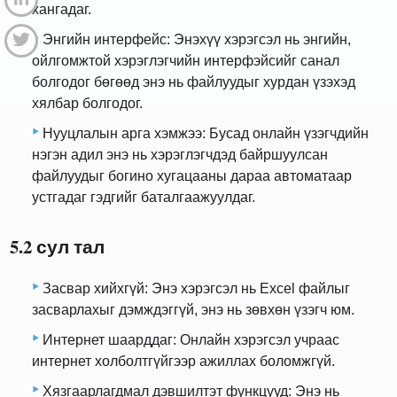
хангадаг.
Энгийн интерфейс: Энэхүү хэрэгсэл нь энгийн,
ойлгомжтой хэрэглэгчийн интерфэйсийг санал
болгодог бөгөөд энэ нь файлуудыг хурдан үзэхэд
хялбар болгодог.
Нууцлалын арга хэмжээ: Бусад онлайн үзэгчдийн
нэгэн адил энэ нь хэрэглэгчдэд байршуулсан
файлуудыг богино хугацааны дараа автоматаар
устгадаг гэдгийг баталгаажуулдаг.
5.2 сул тал
Засвар хийхгүй: Энэ хэрэгсэл нь Excel файлыг
засварлахыг дэмждэггүй, энэ нь зөвхөн үзэгч юм.
Интернет шаарддаг: Онлайн хэрэгсэл учраас
интернет холболтгүйгээр ажиллах боломжгүй.
Хязгаарлагдмал дэвшилтэт функцууд: Энэ нь