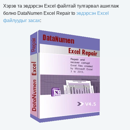
Хэрэв та эвдэрсэн Excel файлтай тулгарвал ашиглаж
болно DataNumen Excel Repair to
эвдэрсэн Excel
файлуудыг засах
: