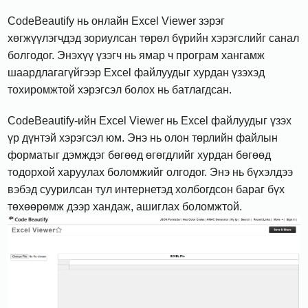
CodeBeautify нь онлайн Excel Viewer зэрэг
хөгжүүлэгчдэд зориулсан төрөл бүрийн хэрэгслийг санал
болгодог. Энэхүү үзэгч нь ямар ч програм хангамж
шаардлагагүйгээр Excel файлуудыг хурдан үзэхэд
тохиромжтой хэрэгсэл болох нь батлагдсан.
CodeBeautify-ийн Excel Viewer нь Excel файлуудыг үзэх
үр дүнтэй хэрэгсэл юм. Энэ нь олон төрлийн файлын
форматыг дэмждэг бөгөөд өгөгдлийг хурдан бөгөөд
тодорхой харуулах боломжийг олгодог. Энэ нь бүхэлдээ
вэбэд суурилсан тул интернетэд холбогдсон бараг бүх
төхөөрөмж дээр хандаж, ашиглах боломжтой.