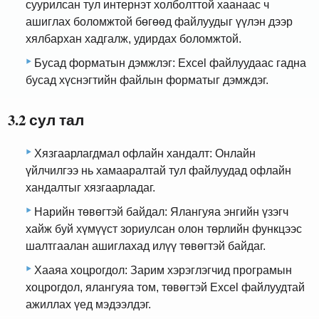
суурилсан тул интернэт холболттой хаанаас ч
ашиглах боломжтой бөгөөд файлуудыг үүлэн дээр
хялбархан хадгалж, удирдах боломжтой.
Бусад форматын дэмжлэг: Excel файлуудаас гадна
бусад хүснэгтийн файлын форматыг дэмждэг.
3.2 сул тал
Хязгаарлагдмал офлайн хандалт: Онлайн
үйлчилгээ нь хамааралтай тул файлуудад офлайн
хандалтыг хязгаарладаг.
Нарийн төвөгтэй байдал: Ялангуяа энгийн үзэгч
хайж буй хүмүүст зориулсан олон төрлийн функцээс
шалтгаалан ашиглахад илүү төвөгтэй байдаг.
Хааяа хоцрогдол: Зарим хэрэглэгчид програмын
хоцрогдол, ялангуяа том, төвөгтэй Excel файлуудтай
ажиллах үед мэдээлдэг.