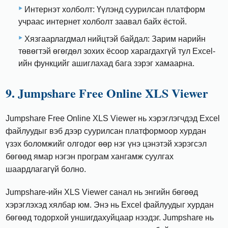
Интернэт холболт: Үүлэнд суурилсан платформ
учраас интернет холболт заавал байх ёстой.
Хязгаарлагдмал нийцтэй байдал: Зарим нарийн
төвөгтэй өгөгдөл зохих ёсоор харагдахгүй тул Excel-
ийн функцийг ашиглахад бага зэрэг хамаарна.
9. Jumpshare Free Online XLS Viewer
Jumpshare Free Online XLS Viewer нь хэрэглэгчдэд Excel
файлуудыг вэб дээр суурилсан платформоор хурдан
үзэх боломжийг олгодог өөр нэг үнэ цэнэтэй хэрэгсэл
бөгөөд ямар нэгэн програм хангамж суулгах
шаардлагагүй болно.
Jumpshare-ийн XLS Viewer санал нь энгийн бөгөөд
хэрэглэхэд хялбар юм. Энэ нь Excel файлуудыг хурдан
бөгөөд тодорхой уншигдахуйцаар нээдэг. Jumpshare нь