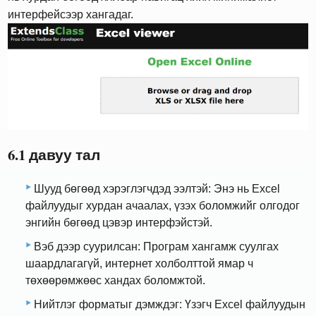
интерфейсээр хангадаг.
6.1 давуу тал
Шууд бөгөөд хэрэглэгчдэд ээлтэй: Энэ нь Excel
файлуудыг хурдан ачаалах, үзэх боломжийг олгодог
энгийн бөгөөд цэвэр интерфэйстэй.
Вэб дээр суурилсан: Програм хангамж суулгах
шаардлагагүй, интернет холболттой ямар ч
төхөөрөмжөөс хандах боломжтой.
Нийтлэг форматыг дэмждэг: Үзэгч Excel файлуудын