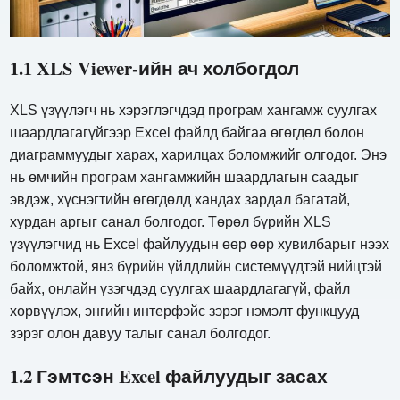
1.1 XLS Viewer-ийн ач холбогдол
XLS үзүүлэгч нь хэрэглэгчдэд програм хангамж суулгах
шаардлагагүйгээр Excel файлд байгаа өгөгдөл болон
диаграммуудыг харах, харилцах боломжийг олгодог. Энэ
нь өмчийн програм хангамжийн шаардлагын саадыг
эвдэж, хүснэгтийн өгөгдөлд хандах зардал багатай,
хурдан аргыг санал болгодог. Төрөл бүрийн XLS
үзүүлэгчид нь Excel файлуудын өөр өөр хувилбарыг нээх
боломжтой, янз бүрийн үйлдлийн системүүдтэй нийцтэй
байх, онлайн үзэгчдэд суулгах шаардлагагүй, файл
хөрвүүлэх, энгийн интерфэйс зэрэг нэмэлт функцууд
зэрэг олон давуу талыг санал болгодог.
1.2 Гэмтсэн Excel файлуудыг засах