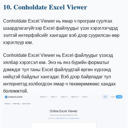
10. Conholdate Excel Viewer
Conholdate Excel Viewer нь ямар ч програм суулгах
шаардлагагүйгээр Excel файлуудыг үзэх хэрэглэгчдэд
ээлтэй интерфэйсийг хангадаг вэб дээр суурилсан өөр
хэрэглүүр юм.
Conholdate Excel Viewer нь Excel файлуудыг үзэхэд
хялбар хэрэгсэл юм. Энэ нь янз бүрийн форматыг
дэмждэг тул таны Excel файлуудтай өргөн хүрээнд
нийцтэй байдлыг хангадаг. Вэб дээр байрладаг тул
интернетэд холбогдсон ямар ч төхөөрөмжөөс хандах
боломжтой.