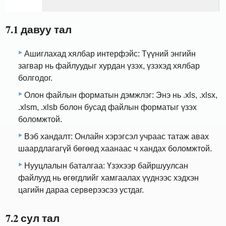
7.1 давуу тал
Ашиглахад хялбар интерфэйс: Түүний энгийн
загвар нь файлуудыг хурдан үзэх, үзэхэд хялбар
болгодог.
Олон файлын форматын дэмжлэг: Энэ нь .xls, .xlsx,
.xlsm, .xlsb болон бусад файлын форматыг үзэх
боломжтой.
Вэб хандалт: Онлайн хэрэгсэл учраас татаж авах
шаардлагагүй бөгөөд хаанаас ч хандах боломжтой.
Нууцлалын баталгаа: Үзэхээр байршуулсан
файлууд нь өгөгдлийг хамгаалах үүднээс хэдхэн
цагийн дараа серверээсээ устдаг.
7.2 сул тал