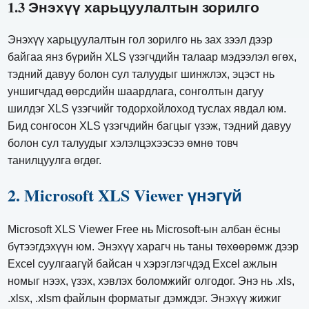
1.3 Энэхүү харьцуулалтын зорилго
Энэхүү харьцуулалтын гол зорилго нь зах зээл дээр
байгаа янз бүрийн XLS үзэгчдийн талаар мэдээлэл өгөх,
тэдний давуу болон сул талуудыг шинжлэх, эцэст нь
уншигчдад өөрсдийн шаардлага, сонголтын дагуу
шилдэг XLS үзэгчийг тодорхойлоход туслах явдал юм.
Бид сонгосон XLS үзэгчдийн багцыг үзэж, тэдний давуу
болон сул талуудыг хэлэлцэхээсээ өмнө товч
танилцуулга өгдөг.
2. Microsoft XLS Viewer үнэгүй
Microsoft XLS Viewer Free нь Microsoft-ын албан ёсны
бүтээгдэхүүн юм. Энэхүү харагч нь таны төхөөрөмж дээр
Excel суулгаагүй байсан ч хэрэглэгчдэд Excel ажлын
номыг нээх, үзэх, хэвлэх боломжийг олгодог. Энэ нь .xls,
.xlsx, .xlsm файлын форматыг дэмждэг. Энэхүү жижиг