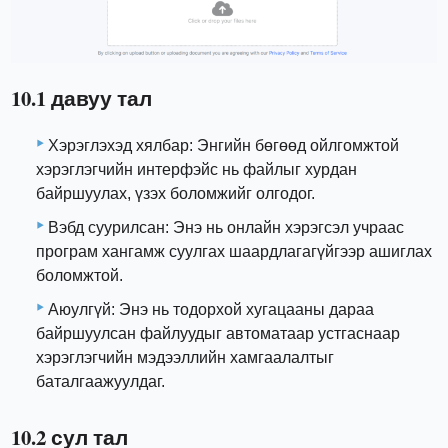
10.1 давуу тал
Хэрэглэхэд хялбар: Энгийн бөгөөд ойлгомжтой
хэрэглэгчийн интерфэйс нь файлыг хурдан
байршуулах, үзэх боломжийг олгодог.
Вэбд суурилсан: Энэ нь онлайн хэрэгсэл учраас
програм хангамж суулгах шаардлагагүйгээр ашиглах
боломжтой.
Аюулгүй: Энэ нь тодорхой хугацааны дараа
байршуулсан файлуудыг автоматаар устгаснаар
хэрэглэгчийн мэдээллийн хамгаалалтыг
баталгаажуулдаг.
10.2 сул тал