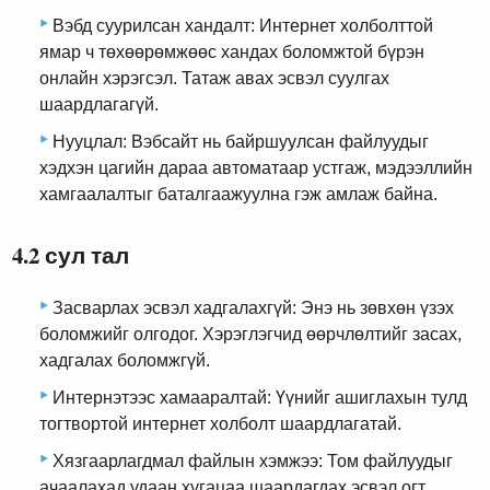
Вэбд суурилсан хандалт: Интернет холболттой
ямар ч төхөөрөмжөөс хандах боломжтой бүрэн
онлайн хэрэгсэл. Татаж авах эсвэл суулгах
шаардлагагүй.
Нууцлал: Вэбсайт нь байршуулсан файлуудыг
хэдхэн цагийн дараа автоматаар устгаж, мэдээллийн
хамгаалалтыг баталгаажуулна гэж амлаж байна.
4.2 сул тал
Засварлах эсвэл хадгалахгүй: Энэ нь зөвхөн үзэх
боломжийг олгодог. Хэрэглэгчид өөрчлөлтийг засах,
хадгалах боломжгүй.
Интернэтээс хамааралтай: Үүнийг ашиглахын тулд
тогтвортой интернет холболт шаардлагатай.
Хязгаарлагдмал файлын хэмжээ: Том файлуудыг
ачаалахад удаан хугацаа шаардагдах эсвэл огт