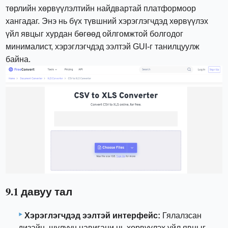
төрлийн хөрвүүлэлтийн найдвартай платформоор
хангадаг. Энэ нь бүх түвшний хэрэглэгчдэд хөрвүүлэх
үйл явцыг хурдан бөгөөд ойлгомжтой болгодог
минималист, хэрэглэгчдэд ээлтэй GUI-г танилцуулж
байна.
9.1 давуу тал
Хэрэглэгчдэд ээлтэй интерфейс:
Гялалзсан
дизайн, шулуун навигаци нь хөрвүүлэх үйл явцыг