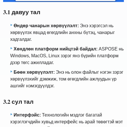
3.1 давуу тал
Өндөр чанарын хөрвүүлэлт:
Энэ хэрэгсэл нь
хөрвүүлэх явцад өгөгдлийн анхны бүтэц, чанарыг
хадгалдаг.
Хөндлөн платформ нийцтэй байдал:
ASPOSE нь
Windows, MacOS, Linux зэрэг янз бүрийн платформ
дээр төгс ажилладаг.
Бөөн хөрвүүлэлт:
Энэ нь олон файлыг нэгэн зэрэг
хөрвүүлэхийг дэмжиж, том өгөгдлийн ажлуудын үр
ашгийг нэмэгдүүлдэг.
3.2 сул тал
Интерфэйс:
Технологийн мэдлэг багатай
хэрэглэгчдийн хувьд интерфейс нь арай төвөгтэй мэт