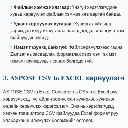
Файлын хэмжээ хязгаар:
Үнэгүй хэрэглэгчдийн
хувьд хөрвүүлэх файлын хэмжээ хязгаартай байдаг.
Удаан хөрвүүлэх хугацаа:
Хувиргах үйл явц
заримдаа илүү их хугацаа шаардагддаг, ялангуяа том
файлуудын хувьд.
Нэмэлт функц байхгүй:
Файл хөрвүүлэхээс гадна
Zamzar нь засварлах, форматлах хэрэгсэл гэх мэт
нэмэлт функцуудыг санал болгодоггүй.
3. ASPOSE CSV to EXCEL хөрвүүлэгч
ASPOSE CSV to Excel Converter нь CSV-ээс Excel рүү
хөрвүүлэхэд тусгайлан зориулсан хүчирхэг, хүчирхэг
онлайн хөрвүүлэх хэрэгсэл юм. Энэ нь хэрэглэгчдэд
хэдхэн товшилтоор CSV файлуудаа Excel формат руу
хялбархан шилжүүлэх боломжийг олгодог.