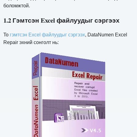
боломжтой.
1.2 Гэмтсэн Excel файлуудыг сэргээх
To
гэмтсэн Excel файлуудыг сэргээх
, DataNumen Excel
Repair эхний сонголт нь: