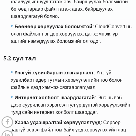
файлуудыг шууд татаж авч, байршуулах боломжтой
бөгөөд гараар файл татаж авах, байршуулах
шаардлагагүй болно.
Бөөнөөр хөрвүүлэх боломжтой:
CloudConvert нь
олон файлыг нэг дор хөрвүүлэх, цаг хэмнэж, үр
ашгийг нэмэгдүүлэх боломжийг олгодог.
5.2 сул тал
Үнэгүй хувилбарын хязгаарлалт:
Үнэгүй
хувилбарт өдөр тутмын хөрвүүлэлтийн тоо болон
файлын дээд хэмжээ хязгаарлагдмал.
Интернет холболт шаардлагатай:
Энэ нь вэб
дээр суурилсан хэрэгсэл тул үр дүнтэй хөрвүүлэхийн
тулд сайн интернет холболт шаарддаг.
Хааяа удаашралтай хөрвүүлэлтүүд:
Сервер
завгүй эсвэл файл том байх үед хөрвүүлэх үйл явц