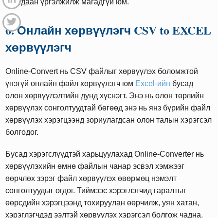
удаан үргэлжилж магадгүй юм.
6. Онлайн хөрвүүлэгч CSV to EXCEL
хөрвүүлэгч
Online-Convert нь CSV файлыг хөрвүүлэх боломжтой
үнэгүй онлайн файл хөрвүүлэгч юм
Excel-ийн
бусад
олон хөрвүүлэлтийн дунд хүснэгт. Энэ нь олон төрлийн
хөрвүүлэх сонголтуудтай бөгөөд энэ нь янз бүрийн файл
хөрвүүлэх хэрэгцээнд зориулагдсан олон талын хэрэгсэл
болгодог.
Бусад хэрэгслүүдтэй харьцуулахад Online-Converter нь
хөрвүүлэхийн өмнө файлын чанар эсвэл хэмжээг
өөрчлөх зэрэг файл хөрвүүлэх өвөрмөц нэмэлт
сонголтуудыг өгдөг. Тиймээс хэрэглэгчид гаралтыг
өөрсдийн хэрэгцээнд тохируулан өөрчилж, уян хатан,
хэрэглэгчдэд ээлтэй хөрвүүлэх хэрэгсэл болгож чадна.