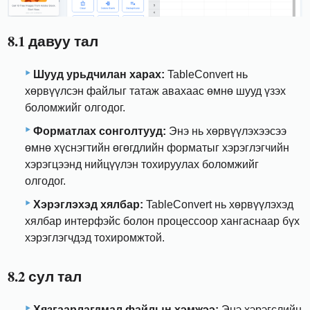
8.1 давуу тал
Шууд урьдчилан харах:
TableConvert нь
хөрвүүлсэн файлыг татаж авахаас өмнө шууд үзэх
боломжийг олгодог.
Форматлах сонголтууд:
Энэ нь хөрвүүлэхээсээ
өмнө хүснэгтийн өгөгдлийн форматыг хэрэглэгчийн
хэрэгцээнд нийцүүлэн тохируулах боломжийг
олгодог.
Хэрэглэхэд хялбар:
TableConvert нь хөрвүүлэхэд
хялбар интерфэйс болон процессоор хангаснаар бүх
хэрэглэгчдэд тохиромжтой.
8.2 сул тал
Хязгаарлагдмал файлын хэмжээ:
Энэ хэрэгслийн