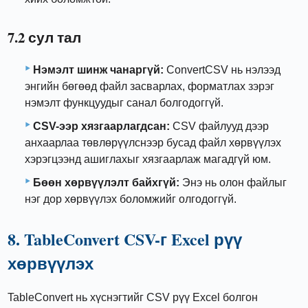
7.2 сул тал
Нэмэлт шинж чанаргүй:
ConvertCSV нь нэлээд
энгийн бөгөөд файл засварлах, форматлах зэрэг
нэмэлт функцуудыг санал болгодоггүй.
CSV-ээр хязгаарлагдсан:
CSV файлууд дээр
анхаарлаа төвлөрүүлснээр бусад файл хөрвүүлэх
хэрэгцээнд ашиглахыг хязгаарлаж магадгүй юм.
Бөөн хөрвүүлэлт байхгүй:
Энэ нь олон файлыг
нэг дор хөрвүүлэх боломжийг олгодоггүй.
8. TableConvert CSV-г Excel рүү
хөрвүүлэх
TableConvert нь хүснэгтийг CSV рүү Excel болгон