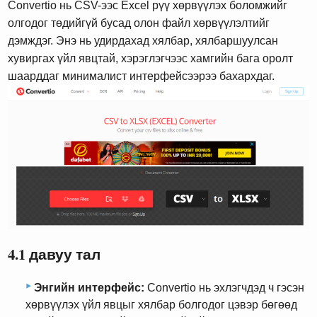
Convertio нь CSV-ээс Excel рүү хөрвүүлэх боломжийг
олгодог төдийгүй бусад олон файл хөрвүүлэлтийг
дэмждэг. Энэ нь удирдахад хялбар, хялбаршуулсан
хувиргах үйл явцтай, хэрэглэгчээс хамгийн бага оролт
шаарддаг минималист интерфейсээрээ бахархдаг.
4.1 давуу тал
Энгийн интерфейс:
Convertio нь эхлэгчдэд ч гэсэн
хөрвүүлэх үйл явцыг хялбар болгодог цэвэр бөгөөд