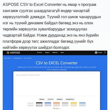
ASPOSE CSV to Excel Converter нь ямар ч програм
хангамж суулгах шаардлагагүй өндөр чанартай
хөрвүүлэлтийг дэмждэг. Түүний гол шинж чанаруудын
нэг нь түүний динамик байдал бөгөөд энэ нь олон
төрлийн хөрвүүлэх хувилбаруудыг зохицуулах
чадвартай байдаг. Нэмж дурдахад энэ нь янз бүрийн
платформ дээр төгс ажилладаг бөгөөд үүнийг бүх
нийтийн хөрвүүлэх шийдэл болгодог.