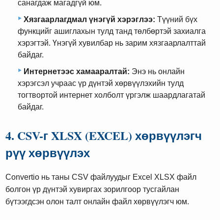
санагдаж магадгүй юм.
Хязгаарлагдмал үнэгүй хэрэглээ:
Түүний бүх
функцийг ашиглахын тулд танд төлбөртэй захиалга
хэрэгтэй. Үнэгүй хувилбар нь зарим хязгаарлалттай
байдаг.
Интернетээс хамааралтай:
Энэ нь онлайн
хэрэгсэл учраас үр дүнтэй хөрвүүлэхийн тулд
тогтвортой интернет холболт үргэлж шаардлагатай
байдаг.
4. CSV-г XLSX (EXCEL) хөрвүүлэгч
рүү хөрвүүлэх
Convertio нь таны CSV файлуудыг Excel XLSX файл
болгон үр дүнтэй хувиргах зорилгоор тусгайлан
бүтээгдсэн олон талт онлайн файл хөрвүүлэгч юм.