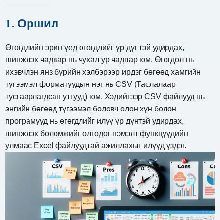
1. Оршил
Өгөгдлийн эрин үед өгөгдлийг үр дүнтэй удирдах,
шинжлэх чадвар нь чухал ур чадвар юм. Өгөгдөл нь
ихэвчлэн янз бүрийн хэлбэрээр ирдэг бөгөөд хамгийн
түгээмэл форматуудын нэг нь CSV (Таслалаар
тусгаарлагдсан утгууд) юм. Хэдийгээр CSV файлууд нь
энгийн бөгөөд түгээмэл боловч олон хүн болон
програмууд нь өгөгдлийг илүү үр дүнтэй удирдах,
шинжлэх боломжийг олгодог нэмэлт функцүүдийн
улмаас Excel файлуудтай ажиллахыг илүүд үздэг.