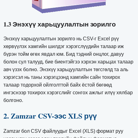
1.3 Энэхүү харьцуулалтын зорилго
Энэхүү харьцуулалтын зорилго нь CSV-г Excel рүү
хөрвүүлэх хамгийн шилдэг хэрэгслүүдийн талаар иж
бүрэн тойм өгөх явдал юм. Бид тэдний онцлог, давуу
болон сул талууд, бие биентэйгээ хэрхэн харьцах талаар
авч үзэх болно. Энэхүү харьцуулалтын төгсгөлд та аль
хэрэгсэл нь таны хэрэгцээнд хамгийн сайн тохирох
талаар тодорхой ойлголттой байх ёстой бөгөөд
ингэснээр тохирох хэрэгслийг сонгох ажлыг илүү хялбар
болгоно.
2. Zamzar CSV-ээс XLS рүү
Zamzar бол CSV файлуудыг Excel (XLS) формат руу