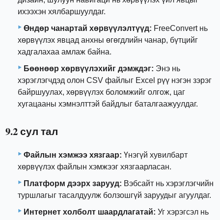
ихээхэн хялбаршуулдаг.
Өндөр чанартай хөрвүүлэлтүүд:
FreeConvert нь
хөрвүүлэх явцад анхны өгөгдлийн чанар, бүтцийг
хадгалахаа амлаж байна.
Бөөнөөр хөрвүүлэхийг дэмждэг:
Энэ нь
хэрэглэгчдэд олон CSV файлыг Excel рүү нэгэн зэрэг
байршуулах, хөрвүүлэх боломжийг олгож, цаг
хугацааны хэмнэлттэй байдлыг баталгаажуулдаг.
9.2 сул тал
Файлын хэмжээ хязгаар:
Үнэгүй хувилбарт
хөрвүүлэх файлын хэмжээг хязгаарласан.
Платформ дээрх зарууд:
Вэбсайт нь хэрэглэгчийн
туршлагыг тасалдуулж болзошгүй заруудыг агуулдаг.
Интернет холболт шаардлагатай:
Уг хэрэгсэл нь