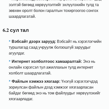
ээлтэй бөгөөд хөрвүүлэлтийг эхлүүлэхийн тулд та
зөвхөн оролт болон гаралтын тохиргоогоо сонгох
шаардлагатай.
6.2 сул тал
Вэбсайт дээрх зарууд:
Вэбсайт нь хэрэглэгчийн
туршлагад саад учруулж болзошгүй заруудыг
агуулдаг.
Интернет холболтоос хамааралтай:
Энэ нь
онлайн хэрэгсэл тул ажиллахын тулд интернет
холболт шаардлагатай.
Файлын хэмжээ хязгаар:
Үнэгүй хэрэглэгчдэд
зориулсан файлын дээд хэмжээг хязгаарласан
байдаг бөгөөд энэ нь том файлуудыг хөрвүүлэхийг
хязгаарладаг.