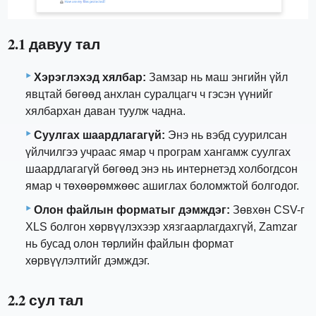
2.1 давуу тал
Хэрэглэхэд хялбар:
Замзар нь маш энгийн үйл
явцтай бөгөөд анхлан суралцагч ч гэсэн үүнийг
хялбархан даван туулж чадна.
Суулгах шаардлагагүй:
Энэ нь вэбд суурилсан
үйлчилгээ учраас ямар ч програм хангамж суулгах
шаардлагагүй бөгөөд энэ нь интернетэд холбогдсон
ямар ч төхөөрөмжөөс ашиглах боломжтой болгодог.
Олон файлын форматыг дэмждэг:
Зөвхөн CSV-г
XLS болгон хөрвүүлэхээр хязгаарлагдахгүй, Zamzar
нь бусад олон төрлийн файлын формат
хөрвүүлэлтийг дэмждэг.
2.2 сул тал