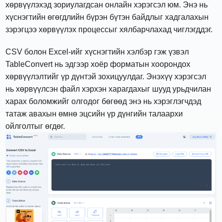
хөрвүүлэхэд зориулагдсан онлайн хэрэгсэл юм. Энэ нь
хүснэгтийн өгөгдлийн бүрэн бүтэн байдлыг хадгалахын
зэрэгцээ хөрвүүлэх процессыг хялбарчлахад чиглэгддэг.
CSV болон Excel-ийг хүснэгтийн хэлбэр гэж үзвэл
TableConvert нь эдгээр хоёр форматын хоорондох
хөрвүүлэлтийг үр дүнтэй зохицуулдаг. Энэхүү хэрэгсэл
нь хөрвүүлсэн файл хэрхэн харагдахыг шууд урьдчилан
харах боломжийг олгодог бөгөөд энэ нь хэрэглэгчдэд
татаж авахын өмнө эцсийн үр дүнгийн талаархи
ойлголтыг өгдөг.