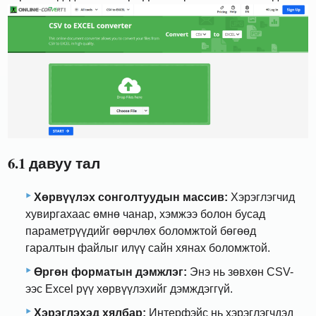
6.1 давуу тал
Хөрвүүлэх сонголтуудын массив:
Хэрэглэгчид
хувиргахаас өмнө чанар, хэмжээ болон бусад
параметрүүдийг өөрчлөх боломжтой бөгөөд
гаралтын файлыг илүү сайн хянах боломжтой.
Өргөн форматын дэмжлэг:
Энэ нь зөвхөн CSV-
ээс Excel рүү хөрвүүлэхийг дэмждэггүй.
Хэрэглэхэд хялбар:
Интерфэйс нь хэрэглэгчдэд