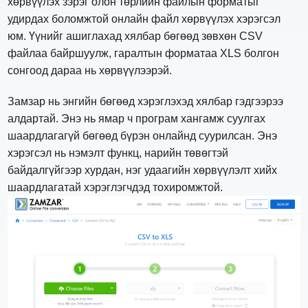
хөрвүүлэх зэрэг олон төрлийн файлын форматыг
удирдах боломжтой онлайн файл хөрвүүлэх хэрэгсэл
юм. Үүнийг ашиглахад хялбар бөгөөд зөвхөн CSV
файлаа байршуулж, гаралтын форматаа XLS болгон
сонгоод дараа нь хөрвүүлээрэй.
Замзар нь энгийн бөгөөд хэрэглэхэд хялбар гэдгээрээ
алдартай. Энэ нь ямар ч програм хангамж суулгах
шаардлагагүй бөгөөд бүрэн онлайнд суурилсан. Энэ
хэрэгсэл нь нэмэлт функц, нарийн төвөгтэй
байдалгүйгээр хурдан, нэг удаагийн хөрвүүлэлт хийх
шаардлагатай хэрэглэгчдэд тохиромжтой.