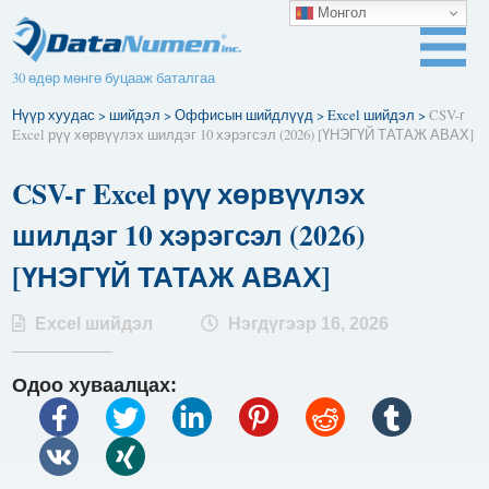
Монгол
30 өдөр мөнгө буцааж баталгаа
Нүүр хуудас
>
шийдэл
>
Оффисын шийдлүүд
>
Excel шийдэл
>
CSV-г
Excel рүү хөрвүүлэх шилдэг 10 хэрэгсэл (2026) [ҮНЭГҮЙ ТАТАЖ АВАХ]
CSV-г Excel рүү хөрвүүлэх
шилдэг 10 хэрэгсэл (2026)
[ҮНЭГҮЙ ТАТАЖ АВАХ]
Excel шийдэл
Нэгдүгээр 16, 2026
Одоо хуваалцах: