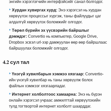
энгийн хэрэглэгчийн интерфэйсийг санал болгодог.
Хурдан хувиргах хурд:
Энэ хэрэгсэл нь хурдан
хөрвүүлэх процессыг хүргэж, таны файлуудыг цаг
алдалгүй хөрвүүлэх боломжийг олгодог.
Төрөл бүрийн эх үүсвэрийн байршлыг
дэмждэг:
Convertio нь компьютер, Google Drive,
Dropbox эсвэл url-ээр дамжуулан өөр өөр байршлаас
байршуулах боломжийг олгодог.
4.2 сул тал
Үнэгүй хувилбарын хэмжээ хязгаар:
Convertio-
ийн үнэгүй хувилбар нь таны хөрвүүлж болох
файлын хэмжээг хязгаарладаг.
Интернет холболтоос хамаарна:
Энэ нь бүрэн
онлайн хэрэгсэл учраас амжилттай хөрвүүлэхийн
тулд тогтвортой интернет холболт шаарддаг.