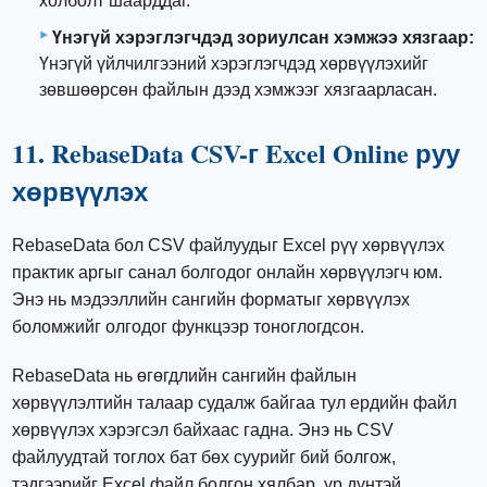
холболт шаарддаг.
Үнэгүй хэрэглэгчдэд зориулсан хэмжээ хязгаар:
Үнэгүй үйлчилгээний хэрэглэгчдэд хөрвүүлэхийг
зөвшөөрсөн файлын дээд хэмжээг хязгаарласан.
11. RebaseData CSV-г Excel Online руу
хөрвүүлэх
RebaseData бол CSV файлуудыг Excel рүү хөрвүүлэх
практик аргыг санал болгодог онлайн хөрвүүлэгч юм.
Энэ нь мэдээллийн сангийн форматыг хөрвүүлэх
боломжийг олгодог функцээр тоноглогдсон.
RebaseData нь өгөгдлийн сангийн файлын
хөрвүүлэлтийн талаар судалж байгаа тул ердийн файл
хөрвүүлэх хэрэгсэл байхаас гадна. Энэ нь CSV
файлуудтай тоглох бат бөх суурийг бий болгож,
тэдгээрийг Excel файл болгон хялбар, үр дүнтэй