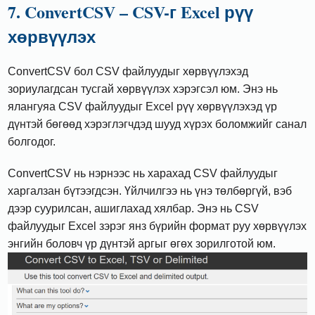
7. ConvertCSV – CSV-г Excel рүү
хөрвүүлэх
ConvertCSV бол CSV файлуудыг хөрвүүлэхэд
зориулагдсан тусгай хөрвүүлэх хэрэгсэл юм. Энэ нь
ялангуяа CSV файлуудыг Excel рүү хөрвүүлэхэд үр
дүнтэй бөгөөд хэрэглэгчдэд шууд хүрэх боломжийг санал
болгодог.
ConvertCSV нь нэрнээс нь харахад CSV файлуудыг
харгалзан бүтээгдсэн. Үйлчилгээ нь үнэ төлбөргүй, вэб
дээр суурилсан, ашиглахад хялбар. Энэ нь CSV
файлуудыг Excel зэрэг янз бүрийн формат руу хөрвүүлэх
энгийн боловч үр дүнтэй аргыг өгөх зорилготой юм.