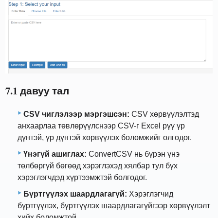
7.1 давуу тал
CSV чиглэлээр мэргэшсэн:
CSV хөрвүүлэлтэд
анхаарлаа төвлөрүүлснээр CSV-г Excel рүү үр
дүнтэй, үр дүнтэй хөрвүүлэх боломжийг олгодог.
Үнэгүй ашиглах:
ConvertCSV нь бүрэн үнэ
төлбөргүй бөгөөд хэрэглэхэд хялбар тул бүх
хэрэглэгчдэд хүртээмжтэй болгодог.
Бүртгүүлэх шаардлагагүй:
Хэрэглэгчид
бүртгүүлэх, бүртгүүлэх шаардлагагүйгээр хөрвүүлэлт
хийх боломжтой.