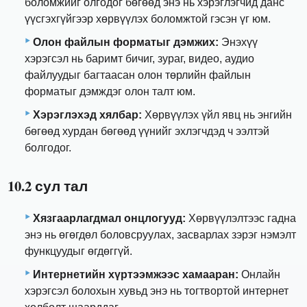
боломжийг олгодог бөгөөд энэ нь хэрэглэгчид данс
үүсгэхгүйгээр хөрвүүлэх боломжтой гэсэн үг юм.
Олон файлын форматыг дэмжих:
Энэхүү
хэрэгсэл нь баримт бичиг, зураг, видео, аудио
файлуудыг багтаасан олон төрлийн файлын
форматыг дэмждэг олон талт юм.
Хэрэглэхэд хялбар:
Хөрвүүлэх үйл явц нь энгийн
бөгөөд хурдан бөгөөд үүнийг эхлэгчдэд ч ээлтэй
болгодог.
10.2 сул тал
Хязгаарлагдмал онцлогууд:
Хөрвүүлэлтээс гадна
энэ нь өгөгдөл боловсруулах, засварлах зэрэг нэмэлт
функцуудыг өгдөггүй.
Интернетийн хүртээмжээс хамааран:
Онлайн
хэрэгсэл болохын хувьд энэ нь тогтвортой интернет