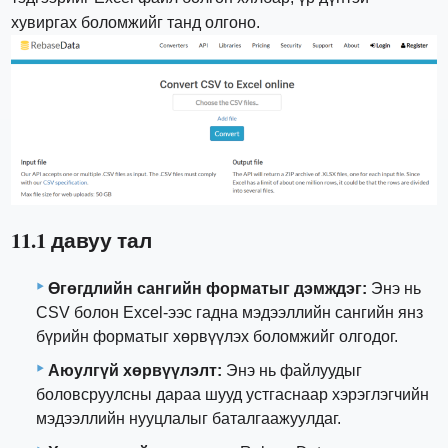
хувиргах боломжийг танд олгоно.
11.1 давуу тал
Өгөгдлийн сангийн форматыг дэмждэг:
Энэ нь
CSV болон Excel-ээс гадна мэдээллийн сангийн янз
бүрийн форматыг хөрвүүлэх боломжийг олгодог.
Аюулгүй хөрвүүлэлт:
Энэ нь файлуудыг
боловсруулсны дараа шууд устгаснаар хэрэглэгчийн
мэдээллийн нууцлалыг баталгаажуулдаг.