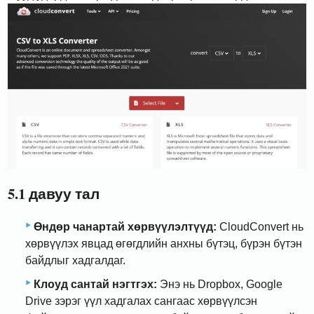
5.1 давуу тал
Өндөр чанартай хөрвүүлэлтүүд:
CloudConvert нь
хөрвүүлэх явцад өгөгдлийн анхны бүтэц, бүрэн бүтэн
байдлыг хадгалдаг.
Клоуд сантай нэгтгэх:
Энэ нь Dropbox, Google
Drive зэрэг үүл хадгалах сангаас хөрвүүлсэн