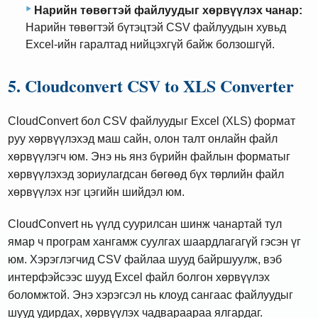
Нарийн төвөгтэй файлуудыг хөрвүүлэх чанар:
Нарийн төвөгтэй бүтэцтэй CSV файлуудын хувьд
Excel-ийн гаралтад нийцэхгүй байж болзошгүй.
5. Cloudconvert CSV to XLS Converter
CloudConvert бол CSV файлуудыг Excel (XLS) формат
руу хөрвүүлэхэд маш сайн, олон талт онлайн файл
хөрвүүлэгч юм. Энэ нь янз бүрийн файлын форматыг
хөрвүүлэхэд зориулагдсан бөгөөд бүх төрлийн файл
хөрвүүлэх нэг цэгийн шийдэл юм.
CloudConvert нь үүлд суурилсан шинж чанартай тул
ямар ч програм хангамж суулгах шаардлагагүй гэсэн үг
юм. Хэрэглэгчид CSV файлаа шууд байршуулж, вэб
интерфэйсээс шууд Excel файл болгон хөрвүүлэх
боломжтой. Энэ хэрэгсэл нь клоуд сангаас файлуудыг
шууд удирдах, хөрвүүлэх чадвараараа ялгардаг.