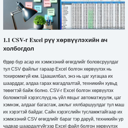
1.1 CSV-г Excel рүү хөрвүүлэхийн ач
холбогдол
Өдөр бүр асар их хэмжээний өгөгдлийг боловсруулдаг
тул CSV файлыг гараар Excel болгон хөрвүүлэх нь
тохиромжгүй юм. Цаашилбал, энэ нь цаг хугацаа их
шаарддаг, алдаа гарах магадлалтай, техникийн хувьд
төвөгтэй байж болно. CSV-г Excel болгон хөрвүүлэх
боломжтой хэрэгслүүд нь үйл явцыг автоматжуулж, цаг
хэмнэж, алдааг багасгаж, ажлыг хялбаршуулдаг тул маш
их хэрэгтэй байдаг. Сайн хэрэгслийн тусламжтайгаар их
хэмжээний CSV өгөгдлийг бараг тэр даруй, техникийн ур
чадвар шаардалгүйгээр Excel файл болгон хөрвүүлэх