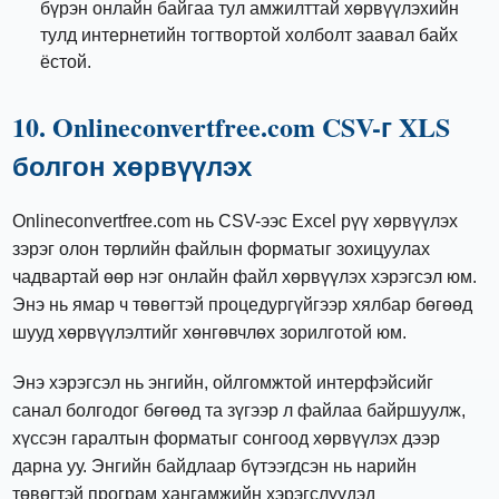
бүрэн онлайн байгаа тул амжилттай хөрвүүлэхийн
тулд интернетийн тогтвортой холболт заавал байх
ёстой.
10. Onlineconvertfree.com CSV-г XLS
болгон хөрвүүлэх
Onlineconvertfree.com нь CSV-ээс Excel рүү хөрвүүлэх
зэрэг олон төрлийн файлын форматыг зохицуулах
чадвартай өөр нэг онлайн файл хөрвүүлэх хэрэгсэл юм.
Энэ нь ямар ч төвөгтэй процедургүйгээр хялбар бөгөөд
шууд хөрвүүлэлтийг хөнгөвчлөх зорилготой юм.
Энэ хэрэгсэл нь энгийн, ойлгомжтой интерфэйсийг
санал болгодог бөгөөд та зүгээр л файлаа байршуулж,
хүссэн гаралтын форматыг сонгоод хөрвүүлэх дээр
дарна уу. Энгийн байдлаар бүтээгдсэн нь нарийн
төвөгтэй програм хангамжийн хэрэгслүүдэд