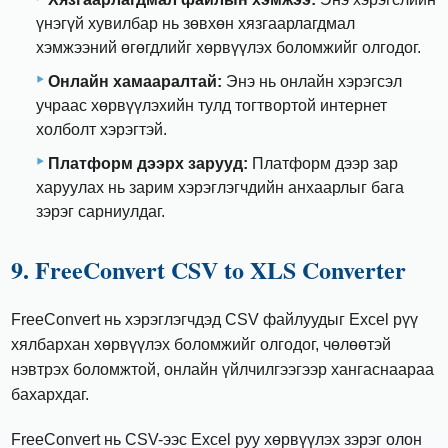
үнэгүй хувилбар нь зөвхөн хязгаарлагдмал
хэмжээний өгөгдлийг хөрвүүлэх боломжийг олгодог.
Онлайн хамааралтай:
Энэ нь онлайн хэрэгсэл
учраас хөрвүүлэхийн тулд тогтвортой интернет
холболт хэрэгтэй.
Платформ дээрх зарууд:
Платформ дээр зар
харуулах нь зарим хэрэглэгчдийн анхаарлыг бага
зэрэг сарниулдаг.
9. FreeConvert CSV to XLS Converter
FreeConvert нь хэрэглэгчдэд CSV файлуудыг Excel рүү
хялбархан хөрвүүлэх боломжийг олгодог, чөлөөтэй
нэвтрэх боломжтой, онлайн үйлчилгээгээр хангаснаараа
бахархдаг.
FreeConvert нь CSV-ээс Excel руу хөрвүүлэх зэрэг олон