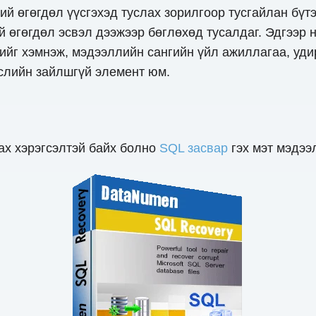
ний өгөгдөл үүсгэхэд туслах зорилгоор тусгайлан бүт
 өгөгдөл эсвэл дээжээр бөглөхөд тусалдаг. Эдгээр 
ийг хэмнэж, мэдээллийн сангийн үйл ажиллагаа, уди
гслийн зайлшгүй элемент юм.
аах хэрэгсэлтэй байх болно
SQL засвар
гэх мэт мэдээ