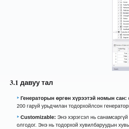
3.1 давуу тал
Генераторын өргөн хүрээтэй номын сан:
200 гаруй урьдчилан тодорхойлсон генератор
Customizable:
Энэ хэрэгсэл нь санамсаргүй 
олгодог. Энэ нь тодорхой хувилбаруудын хувь