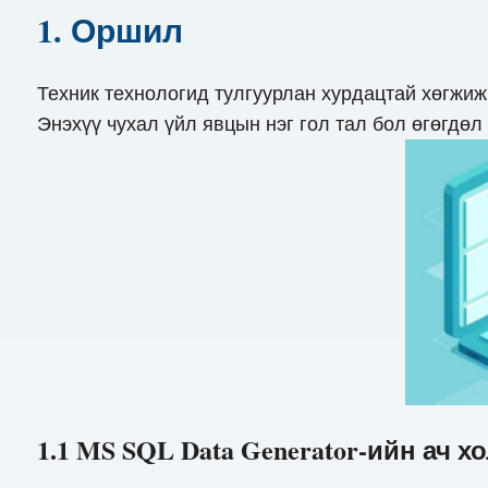
1. Оршил
Техник технологид тулгуурлан хурдацтай хөгжиж
Энэхүү чухал үйл явцын нэг гол тал бол өгөгдөл
1.1 MS SQL Data Generator-ийн ач х