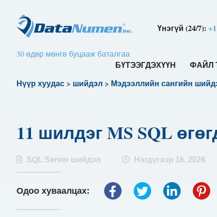
Үнэгүй (24/7):
+1
30 өдөр мөнгө буцааж баталгаа
БҮТЭЭГДЭХҮҮН
ФАЙЛ 
Нүүр хуудас
>
шийдэл
>
Мэдээллийн сангийн шийд
11 шилдэг MS SQL өгөг
SQL Server шийдэл
Нэгдүгээр 16, 2026
Одоо хуваалцах: