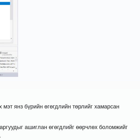
эх мэт янз бүрийн өгөгдлийн төрлийг хамарсан
х аргуудыг ашиглан өгөгдлийг өөрчлөх боломжийг
.