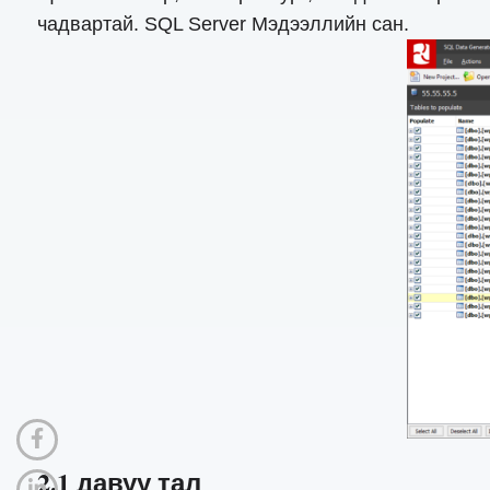
чадвартай. SQL Server Мэдээллийн сан.
2.1 давуу тал