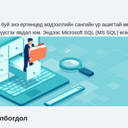
 буй энэ ертөнцөд мэдээллийн сангийн үр ашигтай м
 үүсгэх явдал юм. Эндээс Microsoft SQL (MS SQL) өгө
олбогдол