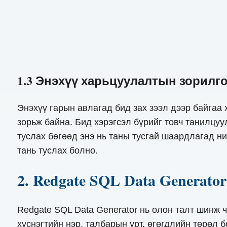
1.3 Энэхүү харьцуулалтын зорилг
Энэхүү гарын авлагад бид зах зээл дээр байгаа
зорьж байна. Бид хэрэгсэл бүрийг товч танилцуу
туслах бөгөөд энэ нь таны тусгай шаардлагад н
тань туслах болно.
2. Redgate SQL Data Generator
Redgate SQL Data Generator нь олон талт шинж ч
хүснэгтийн нэр, талбарын урт, өгөгдлийн төрөл 