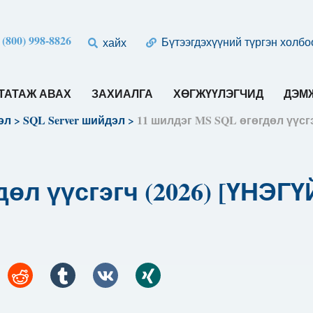
 (800) 998-8826
Бүтээгдэхүүний түргэн холбо
хайх
ТАТАЖ АВАХ
ЗАХИАЛГА
ХӨГЖҮҮЛЭГЧИД
ДЭМЖ
эл
>
SQL Server шийдэл
>
11 шилдэг MS SQL өгөгдөл үүсг
дөл үүсгэгч (2026) [ҮНЭГ