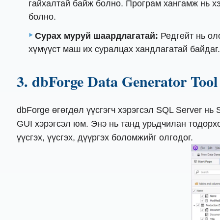
гайхалтай байж болно. Програм хангамж нь х
болно.
Сурах муруй шаардлагатай:
Редгейт нь ол
хүмүүст маш их суралцах хандлагатай байдаг
3. dbForge Data Generator Too
dbForge өгөгдөл үүсгэгч хэрэгсэл SQL Server нь
GUI хэрэгсэл юм. Энэ нь танд урьдчилан тодорх
үүсгэх, үүсгэх, дүүргэх боломжийг олгодог.