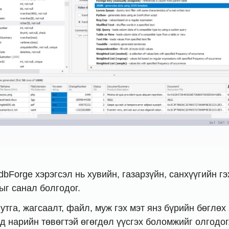
dbForge хэрэгсэл нь хувийн, газарзүйн, санхүүгийн г
ыг санал болгодог.
утга, жагсаалт, файл, муж гэх мэт янз бүрийн бөглө
д нарийн төвөгтэй өгөгдөл үүсгэх боломжийг олгодог