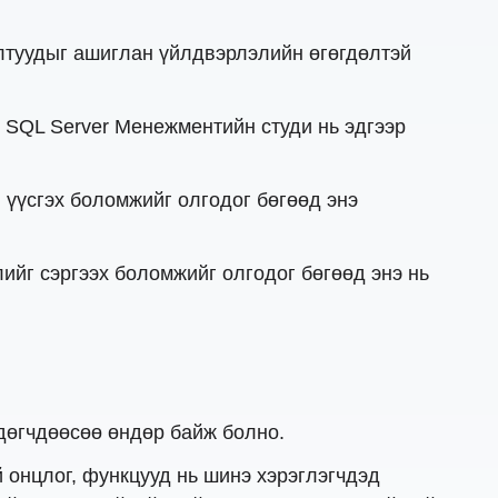
алтуудыг ашиглан үйлдвэрлэлийн өгөгдөлтэй
 SQL Server Менежментийн студи нь эдгээр
 үүсгэх боломжийг олгодог бөгөөд энэ
ийг сэргээх боломжийг олгодог бөгөөд энэ нь
лдөгчдөөсөө өндөр байж болно.
й онцлог, функцууд нь шинэ хэрэглэгчдэд