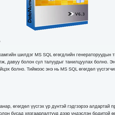
о
 хамгийн шилдэг MS SQL өгөгдлийн генераторуудын т
лж, давуу болон сул талуудыг танилцуулах болно. Эн
ийцэх болно. Тиймээс энэ нь MS SQL өгөгдөл үүсгэгч
анар, өгөгдөл үүсгэх үр дүнтэй гэдгээрээ алдартай 
болон бусад хязгаарлалтууд дээр үндэслэн бодитой ө