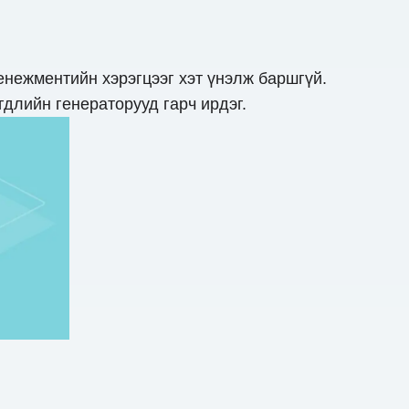
енежментийн хэрэгцээг хэт үнэлж баршгүй.
гдлийн генераторууд гарч ирдэг.