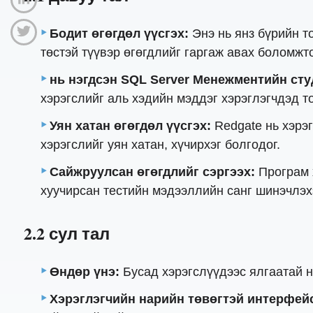
Бодит өгөгдөл үүсгэх:
Энэ нь янз бүрийн т
төстэй түүвэр өгөгдлийг гаргаж авах боломжт
нь нэгдсэн SQL Server Менежментийн сту
хэрэгслийг аль хэдийн мэддэг хэрэглэгчдэд т
Уян хатан өгөгдөл үүсгэх:
Redgate нь хэрэг
хэрэгслийг уян хатан, хүчирхэг болгодог.
Сайжруулсан өгөгдлийг сэргээх:
Програм х
хуучирсан тестийн мэдээллийн санг шинэчлэхэ
2.2 сул тал
Өндөр үнэ:
Бусад хэрэгслүүдээс ялгаатай н
Хэрэглэгчийн нарийн төвөгтэй интерфей