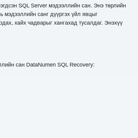
ээгдсэн SQL Server мэдээллийн сан. Энэ төрлийн
нь мэдээллийн санг дүүргэх үйл явцыг
рдах, хайх чадварыг хангахад тусалдаг. Энэхүү
ллийн сан DataNumen SQL Recovery: