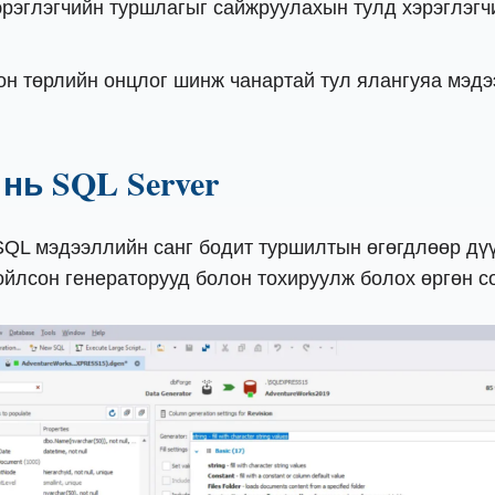
эрэглэгчийн туршлагыг сайжруулахын тулд хэрэглэг
он төрлийн онцлог шинж чанартай тул ялангуяа мэд
.
l нь SQL Server
 SQL мэдээллийн санг бодит туршилтын өгөгдлөөр дүү
ойлсон генераторууд болон тохируулж болох өргөн 