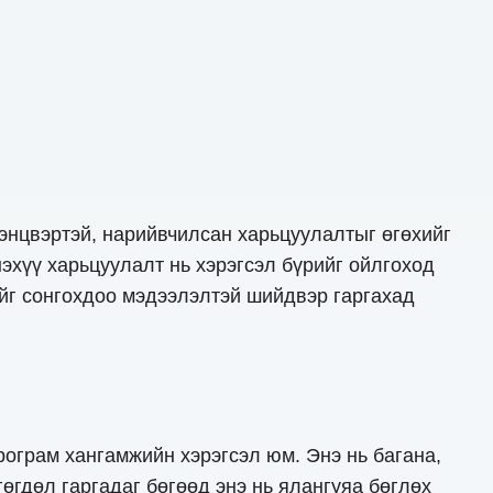
энцвэртэй, нарийвчилсан харьцуулалтыг өгөхийг
эхүү харьцуулалт нь хэрэгсэл бүрийг ойлгоход
ийг сонгохдоо мэдээлэлтэй шийдвэр гаргахад
програм хангамжийн хэрэгсэл юм. Энэ нь багана,
гөгдөл гаргадаг бөгөөд энэ нь ялангуяа бөглөх