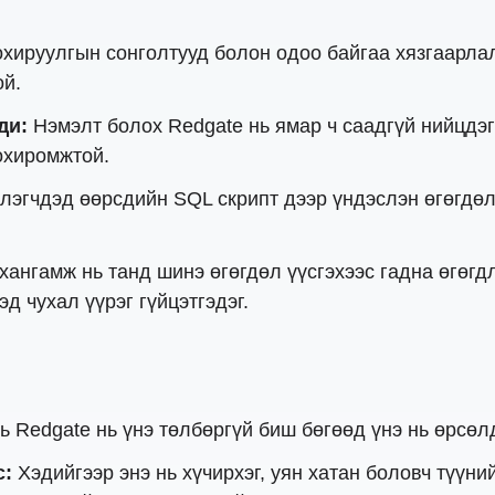
охируулгын сонголтууд болон одоо байгаа хязгаарл
ой.
ди:
Нэмэлт болох Redgate нь ямар ч саадгүй нийцдэг
охиромжтой.
лэгчдэд өөрсдийн SQL скрипт дээр үндэслэн өгөгдөл
ангамж нь танд шинэ өгөгдөл үүсгэхээс гадна өгөгдл
д чухал үүрэг гүйцэтгэдэг.
ь Redgate нь үнэ төлбөргүй биш бөгөөд үнэ нь өрсө
с:
Хэдийгээр энэ нь хүчирхэг, уян хатан боловч түүни