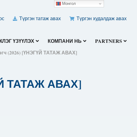
Монгол
ос
Түргэн татаж авах
Түргэн худалдаж авах
ЛЭГ ҮЗҮҮЛЭХ
КОМПАНИ НЬ
PARTNERS
эгч (2026) [ҮНЭГҮЙ ТАТАЖ АВАХ]
ҮЙ ТАТАЖ АВАХ]