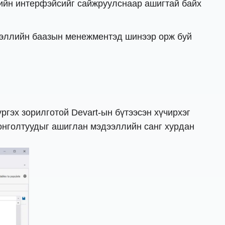
чийн интерфэйсийг сайжруулснаар ашигтай байх
ээллийн баазын менежментэд шинээр орж буй
ргэх зорилготой Devart-ын бүтээсэн хүчирхэг
сонголтуудыг ашиглан мэдээллийн санг хурдан