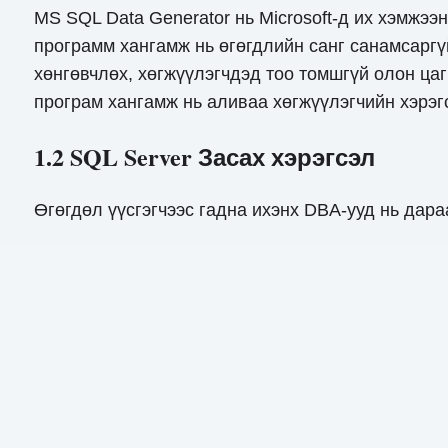
MS SQL Data Generator нь Microsoft-д их хэмжээ
программ хангамж нь өгөгдлийн санг санамсаргүй
хөнгөвчлөх, хөгжүүлэгчдэд тоо томшгүй олон цаг
програм хангамж нь аливаа хөгжүүлэгчийн хэрэ
1.2 SQL Server Засах хэрэгсэл
Өгөгдөл үүсгэгчээс гадна ихэнх DBA-ууд нь дар