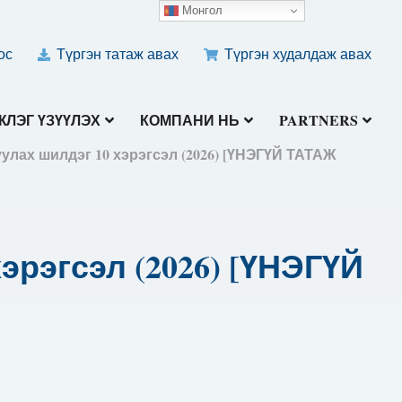
Монгол
ос
Түргэн татаж авах
Түргэн худалдаж авах
ЛЭГ ҮЗҮҮЛЭХ
КОМПАНИ НЬ
PARTNERS
улах шилдэг 10 хэрэгсэл (2026) [ҮНЭГҮЙ ТАТАЖ
эрэгсэл (2026) [ҮНЭГҮЙ