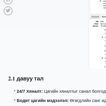
2.1 давуу тал
24/7 Хяналт:
Цагийн хяналтыг санал болгодо
Бодит цагийн мэдээлэл:
Өгөгдлийн санг ид