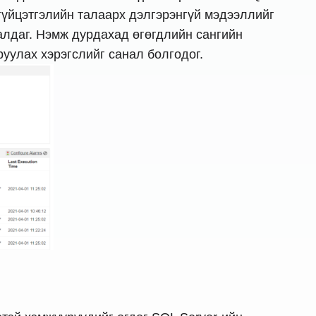
 гүйцэтгэлийн талаарх дэлгэрэнгүй мэдээллийг
алдаг. Нэмж дурдахад өгөгдлийн сангийн
руулах хэрэгслийг санал болгодог.