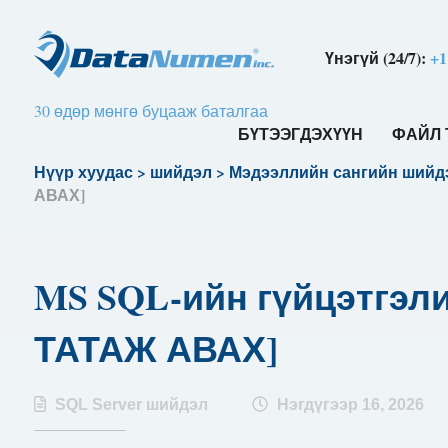
Үнэгүй (24/7):
+1
30 өдөр мөнгө буцааж баталгаа
БҮТЭЭГДЭХҮҮН
ФАЙЛ 
Нүүр хуудас
>
шийдэл
>
Мэдээллийн сангийн шийд
АВАХ]
MS SQL-ийн гүйцэтгэли
ТАТАЖ АВАХ]
SQL Server шийдэл
Нэгдүгээр 16, 2026