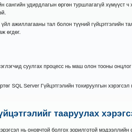
н сангийн удирдлагын өргөн туршлагагүй хүмүүст ч
эй.
үйл ажиллагааны тал болон түүний гүйцэтгэлийн та
ж өгдөг.
эглэгчид суулгах процесс нь маш олон тооны онцлог 
ртөг SQL Server Гүйцэтгэлийн тохируулгын хэрэгсэл 
 Гүйцэтгэлийг тааруулах хэрэгс
эрэгсэл нь оновчтой болгох зорилготой мэдээллийн 