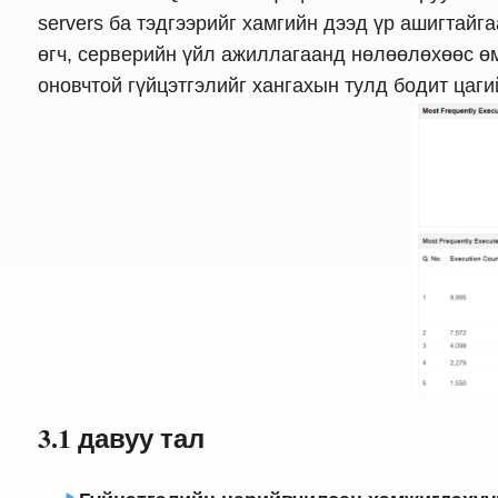
servers ба тэдгээрийг хамгийн дээд үр ашигтайг
өгч, серверийн үйл ажиллагаанд нөлөөлөхөөс ө
оновчтой гүйцэтгэлийг хангахын тулд бодит цаги
3.1 давуу тал