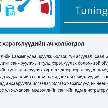
х хэрэгслүүдийн ач холбогдол
эллийн баазыг удаашруулж болзошгүй асуудал, саад 
гэлийг сайжруулахын тулд хэрэгжүүлэх боломжтой ойл
йн түгжээг илрүүлэх хүртэл эдгээр хэрэгслүүд нь м
тэд мэдээллийн санг хянах идэвхтэй шийдлүүдийг са
д анхааруулга илгээдэг. Эдгээр хэрэгслүүд нь нөөци
ос үл хамааран мэдээллийн сангийн администратору