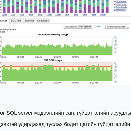
г SQL server мэдээллийн сан, гүйцэтгэлийн асуудлы
эвхтэй удирдахад туслах бодит цагийн гүйцэтгэлийн 