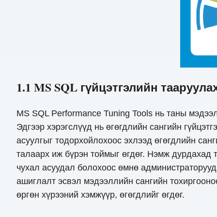
1.1 MS SQL гүйцэтгэлийн тааруула
MS SQL Performance Tuning Tools нь таны мэдэ
Эдгээр хэрэгслүүд нь өгөгдлийн сангийн гүйцэт
асуулгыг тодорхойлохоос эхлээд өгөгдлийн санги
талаарх иж бүрэн тоймыг өгдөг. Нэмж дурдахад 
чухал асуудал болохоос өмнө администраторууда
ашиглалт эсвэл мэдээллийн сангийн тохиргооно
өргөн хүрээний хэмжүүр, өгөгдлийг өгдөг.