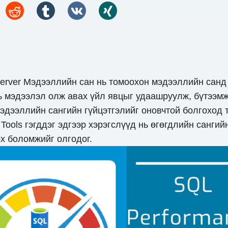
 Server Мэдээллийн сан нь томоохон мэдээллийн санд
ь мэдээлэл олж авах үйл явцыг удаашруулж, бүтээмж
мэдээллийн сангийн гүйцэтгэлийг оновчтой болгоход 
Tools гэгддэг эдгээр хэрэгслүүд нь өгөгдлийн санг
ох боломжийг олгодог.