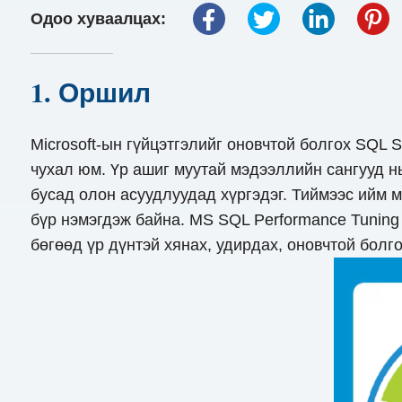
Одоо хуваалцах:
1. Оршил
Microsoft-ын гүйцэтгэлийг оновчтой болгох SQL
чухал юм. Үр ашиг муутай мэдээллийн сангууд н
бусад олон асуудлуудад хүргэдэг. Тиймээс ийм 
бүр нэмэгдэж байна. MS SQL Performance Tuning 
бөгөөд үр дүнтэй хянах, удирдах, оновчтой болг