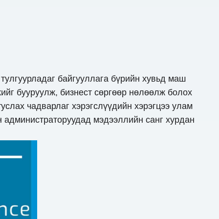
 тулгуурладаг байгууллага бүрийн хувьд маш
ийг бууруулж, бизнест сөргөөр нөлөөлж болох
туслах чадварлаг хэрэгслүүдийн хэрэгцээ улам
ийн администраторуудад мэдээллийн санг хурдан