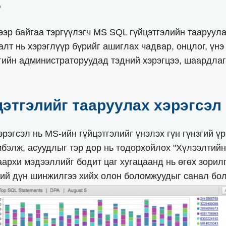
о
ээр байгаа тэргүүлэгч MS SQL гүйцэтгэлийн тааруул
т нь хэрэглүүр бүрийг ашиглах чадвар, онцлог, үнэ 
ийн администраторуудад тэдний хэрэгцээ, шаардлага
йцэтгэлийг тааруулах хэрэгсэл
эрэгсэл нь MS-ийн гүйцэтгэлийг үнэлэх гүн гүнзгий ү
мбэлж, асуудлыг тэр дор нь тодорхойлох "Хүлээлтийн
аархи мэдээллийг бодит цаг хугацаанд нь өгөх зорил
згий дүн шинжилгээ хийх олон боломжуудыг санал бол