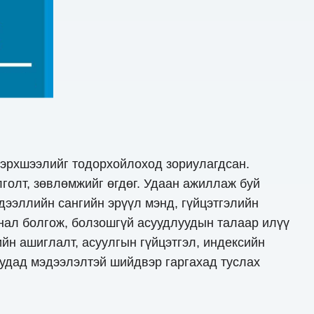
бэрхшээлийг тодорхойлоход зориулагдсан.
голт, зөвлөмжийг өгдөг. Удаан ажиллаж буй
эдээллийн сангийн эрүүл мэнд, гүйцэтгэлийн
нал болгож, болзошгүй асуудлуудын талаар илүү
йн ашиглалт, асуулгын гүйцэтгэл, индексийн
удад мэдээлэлтэй шийдвэр гаргахад туслах