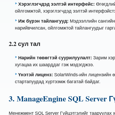
Хэрэглэгчдэд ээлтэй интерфейс:
Өгөгдлий
ойлгомжтой, хэрэглэгчдэд ээлтэй интерфэйст
Иж бүрэн тайлангууд:
Мэдээллийн сангийн 
нарийвчилсан, ойлгомжтой тайлангуудыг гарга
2.2 сул тал
Нарийн төвөгтэй суурилуулалт:
Зарим хэр
хугацаа их шаарддаг гэж мэдэгджээ.
Үнэтэй лиценз:
SolarWinds-ийн лицензийн ө
стартапуудад хүртээмж багатай байдаг.
3. ManageEngine SQL Server
Менежмент SQL Server Гүйцэтгэлийг тааруулах х