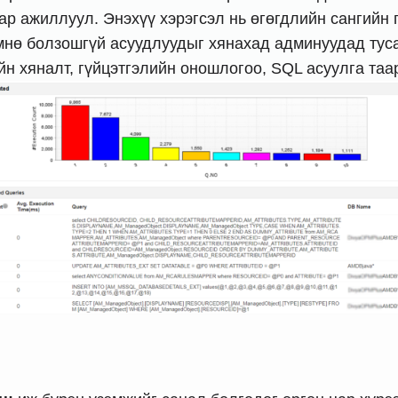
аар ажиллуул. Энэхүү хэрэгсэл нь өгөгдлийн сангийн
мнө болзошгүй асуудлуудыг хянахад админуудад тус
йн хяналт, гүйцэтгэлийн оношлогоо, SQL асуулга таа