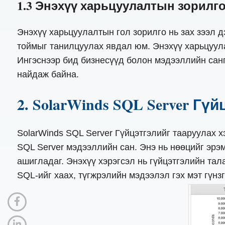
1.3 Энэхүү харьцуулалтын зорилг
Энэхүү харьцуулалтын гол зорилго нь зах зээл д
тоймыг танилцуулах явдал юм. Энэхүү харьцуулал
Ингэснээр бид бизнесүүд болон мэдээллийн санг
найдаж байна.
2. SolarWinds SQL Server Гү
SolarWinds SQL Server Гүйцэтгэлийг тааруулах х
SQL Server мэдээллийн сан. Энэ нь нөөцийг эрэ
ашигладаг. Энэхүү хэрэгсэл нь гүйцэтгэлийн тал
SQL-ийг хаах, түгжрэлийн мэдээлэл гэх мэт гүн