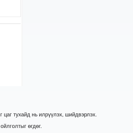
г цаг тухайд нь илрүүлэх, шийдвэрлэх.
ойлголтыг өгдөг.