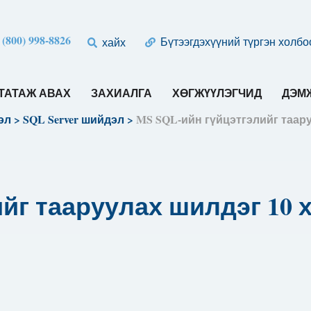
 (800) 998-8826
Бүтээгдэхүүний түргэн холбо
хайх
ТАТАЖ АВАХ
ЗАХИАЛГА
ХӨГЖҮҮЛЭГЧИД
ДЭМЖ
эл
>
SQL Server шийдэл
>
MS SQL-ийн гүйцэтгэлийг таару
йг тааруулах шилдэг 10 х