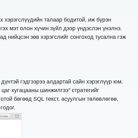
ах хэрэгслүүдийн талаар бодитой, иж бүрэн
гэх мэт олон хүчин зүйл дээр үндэслэн үнэлнэ.
д нийцсэн зөв хэрэгслийг сонгоход тусална гэж
р дүнтэй гэдгээрээ алдартай сайн хэрэглүүр юм.
 цаг хугацааны шинжилгээ" стратегийг
готой бөгөөд SQL текст, асуулгын төлөвлөгөө,
годог.