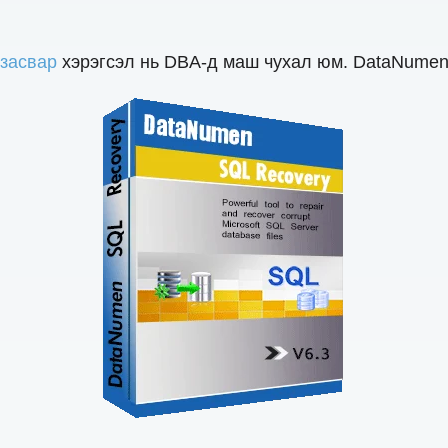
 засвар
хэрэгсэл нь DBA-д маш чухал юм. DataNumen 