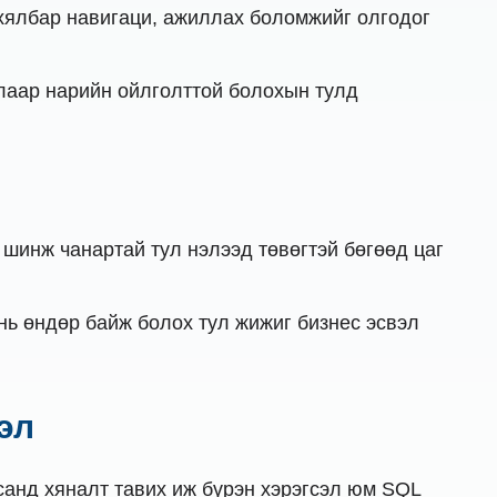
 хялбар навигаци, ажиллах боломжийг олгодог
лаар нарийн ойлголттой болохын тулд
шинж чанартай тул нэлээд төвөгтэй бөгөөд цаг
нь өндөр байж болох тул жижиг бизнес эсвэл
эл
санд хяналт тавих иж бүрэн хэрэгсэл юм SQL