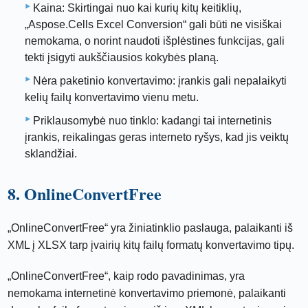
Kaina: Skirtingai nuo kai kurių kitų keitiklių,
„Aspose.Cells Excel Conversion“ gali būti ne visiškai
nemokama, o norint naudoti išplėstines funkcijas, gali
tekti įsigyti aukščiausios kokybės planą.
Nėra paketinio konvertavimo: įrankis gali nepalaikyti
kelių failų konvertavimo vienu metu.
Priklausomybė nuo tinklo: kadangi tai internetinis
įrankis, reikalingas geras interneto ryšys, kad jis veiktų
sklandžiai.
8. OnlineConvertFree
„OnlineConvertFree“ yra žiniatinklio paslauga, palaikanti iš
XML į XLSX tarp įvairių kitų failų formatų konvertavimo tipų.
„OnlineConvertFree“, kaip rodo pavadinimas, yra
nemokama internetinė konvertavimo priemonė, palaikanti