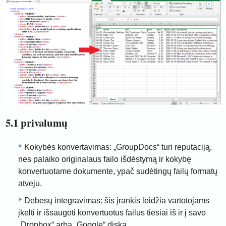
5.1 privalumų
Kokybės konvertavimas: „GroupDocs“ turi reputaciją,
nes palaiko originalaus failo išdėstymą ir kokybę
konvertuotame dokumente, ypač sudėtingų failų formatų
atveju.
Debesų integravimas: šis įrankis leidžia vartotojams
įkelti ir išsaugoti konvertuotus failus tiesiai iš ir į savo
„Dropbox“ arba „Google“ diską.