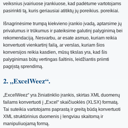
veiksnius įvairiuose įrankiuose, kad padėtume vartotojams
pasirinkti tą, kuris geriausiai atitiktų jų poreikius. poreikiai.
Išnagrinėsime trumpą kiekvieno įrankio įvadą, aptarsime jų
privalumus ir trūkumus ir pateiksime galutinį palyginimą bei
rekomendaciją. Nesvarbu, ar esate asmuo, kuriam reikia
konvertuoti vienkartinį failą, ar verslas, kuriam šios
konversijos reikia kasdien, mūsų tikslas yra, kad šis
palyginimas būtų vertingas šaltinis, leidžiantis priimti
pagrįstą sprendimą.
2. „ExcelWeez“.
„ExcelWeez“ yra žiniatinklio įrankis, skirtas XML duomenų
failams konvertuoti į „Excel“ skaičiuoklės (XLSX) formatą.
Tai suteikia vartotojams paprastą ir greitą būdą konvertuoti
XML struktūrinius duomenis į lengviau skaitomą ir
manipuliuojamą formą.