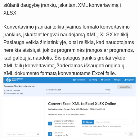
siūlanti daugybę įrankių, įskaitant XML konvertavimą į
XLSX.
Konvertavimo įrankiai teikia įvairius formato konvertavimo
įrankius, įskaitant lengvai naudojamą XML į XLSX keitiklį.
Paslauga veikia žiniatinklyje, o tai reiškia, kad naudotojams
nereikia atsisiųsti jokios programinės įrangos ar programos,
kad galėtų ja naudotis. Šis patogus įrankis greitai vykdo
XML failų konvertavimą, žadėdamas išsaugoti originalų
XML dokumento formatą konvertuotame Excel faile.