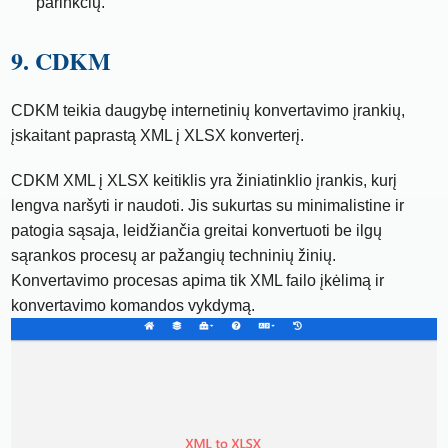
parinkčių.
9. CDKM
CDKM teikia daugybę internetinių konvertavimo įrankių,
įskaitant paprastą XML į XLSX konverterį.
CDKM XML į XLSX keitiklis yra žiniatinklio įrankis, kurį
lengva naršyti ir naudoti. Jis sukurtas su minimalistine ir
patogia sąsaja, leidžiančia greitai konvertuoti be ilgų
sąrankos procesų ar pažangių techninių žinių.
Konvertavimo procesas apima tik XML failo įkėlimą ir
konvertavimo komandos vykdymą.