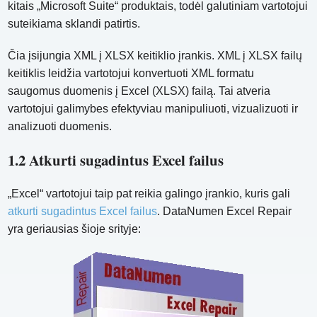
kitais „Microsoft Suite“ produktais, todėl galutiniam vartotojui
suteikiama sklandi patirtis.
Čia įsijungia XML į XLSX keitiklio įrankis. XML į XLSX failų
keitiklis leidžia vartotojui konvertuoti XML formatu
saugomus duomenis į Excel (XLSX) failą. Tai atveria
vartotojui galimybes efektyviau manipuliuoti, vizualizuoti ir
analizuoti duomenis.
1.2 Atkurti sugadintus Excel failus
„Excel“ vartotojui taip pat reikia galingo įrankio, kuris gali
atkurti sugadintus Excel failus
. DataNumen Excel Repair
yra geriausias šioje srityje: