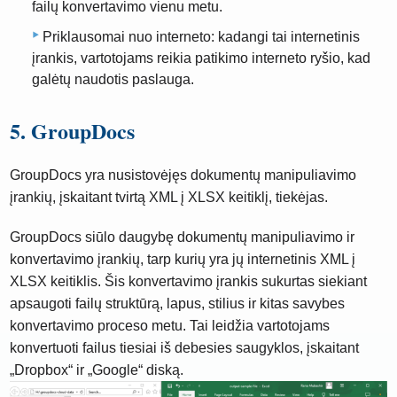
failų konvertavimo vienu metu.
Priklausomai nuo interneto: kadangi tai internetinis
įrankis, vartotojams reikia patikimo interneto ryšio, kad
galėtų naudotis paslauga.
5. GroupDocs
GroupDocs yra nusistovėjęs dokumentų manipuliavimo
įrankių, įskaitant tvirtą XML į XLSX keitiklį, tiekėjas.
GroupDocs siūlo daugybę dokumentų manipuliavimo ir
konvertavimo įrankių, tarp kurių yra jų internetinis XML į
XLSX keitiklis. Šis konvertavimo įrankis sukurtas siekiant
apsaugoti failų struktūrą, lapus, stilius ir kitas savybes
konvertavimo proceso metu. Tai leidžia vartotojams
konvertuoti failus tiesiai iš debesies saugyklos, įskaitant
„Dropbox“ ir „Google“ diską.