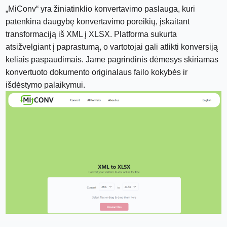
„MiConv“ yra žiniatinklio konvertavimo paslauga, kuri
patenkina daugybę konvertavimo poreikių, įskaitant
transformaciją iš XML į XLSX. Platforma sukurta
atsižvelgiant į paprastumą, o vartotojai gali atlikti konversiją
keliais paspaudimais. Jame pagrindinis dėmesys skiriamas
konvertuoto dokumento originalaus failo kokybės ir
išdėstymo palaikymui.