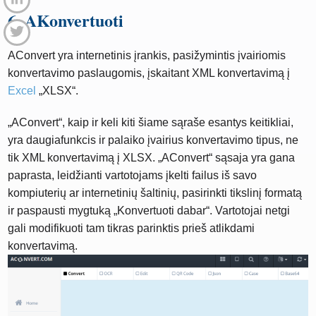
6. AKonvertuoti
AConvert yra internetinis įrankis, pasižymintis įvairiomis
konvertavimo paslaugomis, įskaitant XML konvertavimą į
Excel
„XLSX“.
„AConvert“, kaip ir keli kiti šiame sąraše esantys keitikliai,
yra daugiafunkcis ir palaiko įvairius konvertavimo tipus, ne
tik XML konvertavimą į XLSX. „AConvert“ sąsaja yra gana
paprasta, leidžianti vartotojams įkelti failus iš savo
kompiuterių ar internetinių šaltinių, pasirinkti tikslinį formatą
ir paspausti mygtuką „Konvertuoti dabar“. Vartotojai netgi
gali modifikuoti tam tikras parinktis prieš atlikdami
konvertavimą.