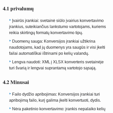
4.1 privalumų
Įvairūs įrankiai: svetainė siūlo įvairius konvertavimo
įrankius, suteikiančius lankstumo vartotojams, kuriems
reikia skirtingų formatų konvertavimo tipų.
Duomenų sauga: Konversijos įrankiai užtikrina
naudotojams, kad jų duomenys yra saugūs ir visi įkelti
failai automatiškai ištrinami po kelių valandų.
Lengva naudoti: XML į XLSX konverteris svetainėje
turi švarią ir lengvai suprantamą vartotojo sąsają.
4.2 Minusai
Failo dydžio apribojimas: Konversijos įrankiai turi
apribojimą failo, kurį galima įkelti konvertuoti, dydis.
Nėra paketinio konvertavimo: įrankis nepalaiko kelių