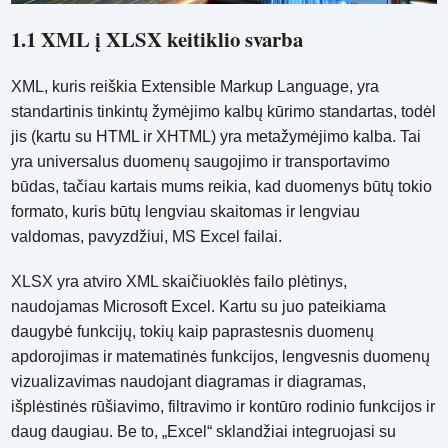
1.1 XML į XLSX keitiklio svarba
XML, kuris reiškia Extensible Markup Language, yra
standartinis tinkintų žymėjimo kalbų kūrimo standartas, todėl
jis (kartu su HTML ir XHTML) yra metažymėjimo kalba. Tai
yra universalus duomenų saugojimo ir transportavimo
būdas, tačiau kartais mums reikia, kad duomenys būtų tokio
formato, kuris būtų lengviau skaitomas ir lengviau
valdomas, pavyzdžiui, MS Excel failai.
XLSX yra atviro XML skaičiuoklės failo plėtinys,
naudojamas Microsoft Excel. Kartu su juo pateikiama
daugybė funkcijų, tokių kaip paprastesnis duomenų
apdorojimas ir matematinės funkcijos, lengvesnis duomenų
vizualizavimas naudojant diagramas ir diagramas,
išplėstinės rūšiavimo, filtravimo ir kontūro rodinio funkcijos ir
daug daugiau. Be to, „Excel“ sklandžiai integruojasi su