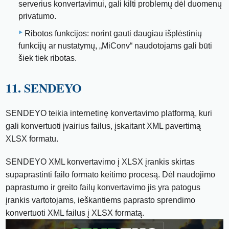
serverius konvertavimui, gali kilti problemų dėl duomenų
privatumo.
Ribotos funkcijos: norint gauti daugiau išplėstinių
funkcijų ar nustatymų, „MiConv“ naudotojams gali būti
šiek tiek ribotas.
11. SENDEYO
SENDEYO teikia internetinę konvertavimo platformą, kuri
gali konvertuoti įvairius failus, įskaitant XML pavertimą
XLSX formatu.
SENDEYO XML konvertavimo į XLSX įrankis skirtas
supaprastinti failo formato keitimo procesą. Dėl naudojimo
paprastumo ir greito failų konvertavimo jis yra patogus
įrankis vartotojams, ieškantiems paprasto sprendimo
konvertuoti XML failus į XLSX formatą.