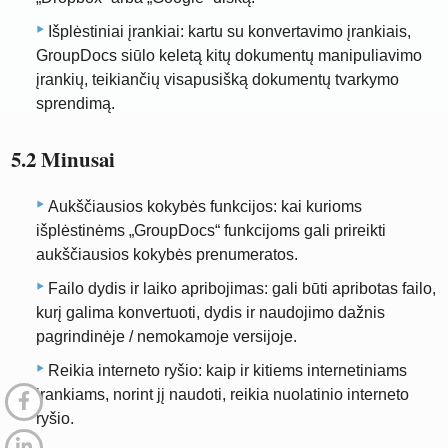
Išplėstiniai įrankiai: kartu su konvertavimo įrankiais,
GroupDocs siūlo keletą kitų dokumentų manipuliavimo
įrankių, teikiančių visapusišką dokumentų tvarkymo
sprendimą.
5.2 Minusai
Aukščiausios kokybės funkcijos: kai kurioms
išplėstinėms „GroupDocs“ funkcijoms gali prireikti
aukščiausios kokybės prenumeratos.
Failo dydis ir laiko apribojimas: gali būti apribotas failo,
kurį galima konvertuoti, dydis ir naudojimo dažnis
pagrindinėje / nemokamoje versijoje.
Reikia interneto ryšio: kaip ir kitiems internetiniams
įrankiams, norint jį naudoti, reikia nuolatinio interneto
ryšio.