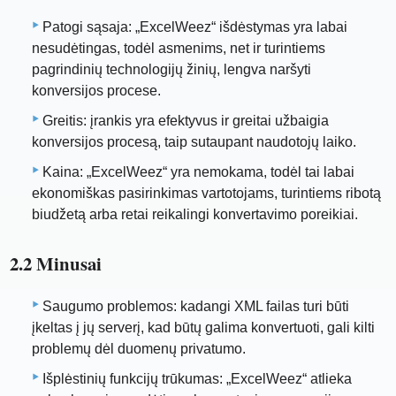
Patogi sąsaja: „ExcelWeez“ išdėstymas yra labai
nesudėtingas, todėl asmenims, net ir turintiems
pagrindinių technologijų žinių, lengva naršyti
konversijos procese.
Greitis: įrankis yra efektyvus ir greitai užbaigia
konversijos procesą, taip sutaupant naudotojų laiko.
Kaina: „ExcelWeez“ yra nemokama, todėl tai labai
ekonomiškas pasirinkimas vartotojams, turintiems ribotą
biudžetą arba retai reikalingi konvertavimo poreikiai.
2.2 Minusai
Saugumo problemos: kadangi XML failas turi būti
įkeltas į jų serverį, kad būtų galima konvertuoti, gali kilti
problemų dėl duomenų privatumo.
Išplėstinių funkcijų trūkumas: „ExcelWeez“ atlieka