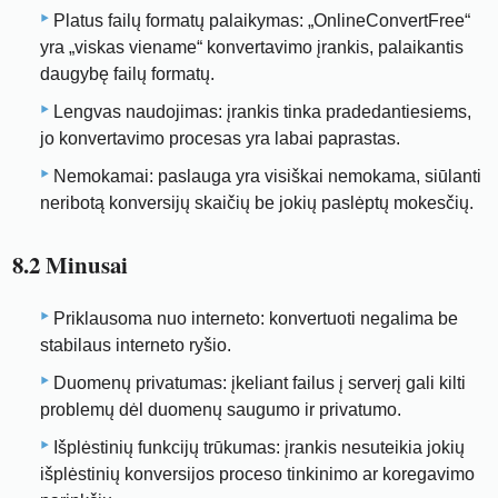
Platus failų formatų palaikymas: „OnlineConvertFree“
yra „viskas viename“ konvertavimo įrankis, palaikantis
daugybę failų formatų.
Lengvas naudojimas: įrankis tinka pradedantiesiems,
jo konvertavimo procesas yra labai paprastas.
Nemokamai: paslauga yra visiškai nemokama, siūlanti
neribotą konversijų skaičių be jokių paslėptų mokesčių.
8.2 Minusai
Priklausoma nuo interneto: konvertuoti negalima be
stabilaus interneto ryšio.
Duomenų privatumas: įkeliant failus į serverį gali kilti
problemų dėl duomenų saugumo ir privatumo.
Išplėstinių funkcijų trūkumas: įrankis nesuteikia jokių
išplėstinių konversijos proceso tinkinimo ar koregavimo