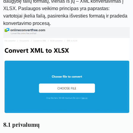
daugybę failų formatų, vienas iš jų – XML konvertavimas į
XLSX. Paslaugos veikimo principas yra paprastas:
vartotojai įkelia failą, pasirenka išvesties formatą ir pradeda
konvertavimo procesą.
8.1 privalumų