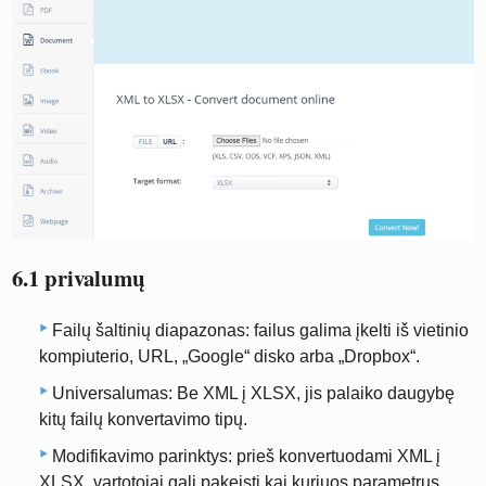
6.1 privalumų
Failų šaltinių diapazonas: failus galima įkelti iš vietinio
kompiuterio, URL, „Google“ disko arba „Dropbox“.
Universalumas: Be XML į XLSX, jis palaiko daugybę
kitų failų konvertavimo tipų.
Modifikavimo parinktys: prieš konvertuodami XML į
XLSX, vartotojai gali pakeisti kai kuriuos parametrus,