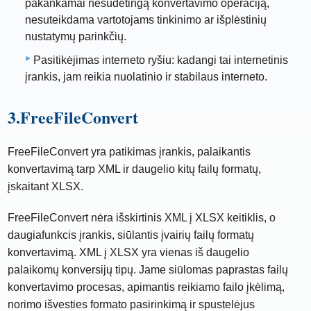
pakankamai nesudėtingą konvertavimo operaciją,
nesuteikdama vartotojams tinkinimo ar išplėstinių
nustatymų parinkčių.
Pasitikėjimas interneto ryšiu: kadangi tai internetinis
įrankis, jam reikia nuolatinio ir stabilaus interneto.
3.FreeFileConvert
FreeFileConvert yra patikimas įrankis, palaikantis
konvertavimą tarp XML ir daugelio kitų failų formatų,
įskaitant XLSX.
FreeFileConvert nėra išskirtinis XML į XLSX keitiklis, o
daugiafunkcis įrankis, siūlantis įvairių failų formatų
konvertavimą. XML į XLSX yra vienas iš daugelio
palaikomų konversijų tipų. Jame siūlomas paprastas failų
konvertavimo procesas, apimantis reikiamo failo įkėlimą,
norimo išvesties formato pasirinkimą ir spustelėjus