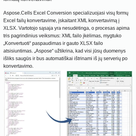
Aspose.Cells Excel Conversion specializuojasi visų formų
Excel failų konvertavime, įskaitant XML konvertavimą į
XLSX. Vartotojo sąsaja yra nesudėtinga, o procesas apima
tris pagrindinius veiksmus: XML failo įkėlimas, mygtuko
„Konvertuoti“ paspaudimas ir gauto XLSX failo
atsisiuntimas. „Aspose“ užtikrina, kad visi jūsų duomenys
išliks saugūs ir bus automatiškai ištrinami iš jų serverių po
konvertavimo.