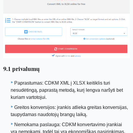
9.1 privalumų
Paprastumas: CDKM XML į XLSX keitiklis turi
nesudėtingą, paprastą metodą, kurį lengva naršyti bet
kuriam vartotojui.
Greitos konversijos: įrankis atlieka greitas konversijas,
taupydamas naudotojų brangų laiką.
Nemokama paslauga: CDKM konvertavimo įrankiai
yra nemokami, todėl tai yra ekonomiškas pasirinkimas.