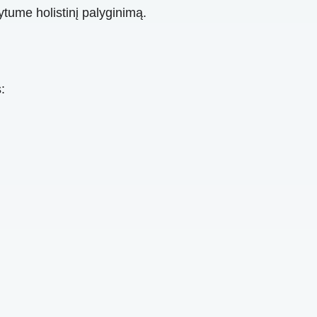
tume holistinį palyginimą.
: