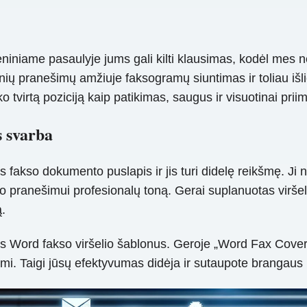
niame pasaulyje jums gali kilti klausimas, kodėl mes ne
nių pranešimų amžiuje faksogramų siuntimas ir toliau išlie
ko tvirtą poziciją kaip patikimas, saugus ir visuotinai pr
s svarba
 fakso dokumento puslapis ir jis turi didelę reikšmę. Ji n
kso pranešimui profesionalų toną. Gerai suplanuotas viršel
ą.
us Word fakso viršelio šablonus. Geroje „Word Fax Cover 
mi. Taigi jūsų efektyvumas didėja ir sutaupote brangaus lai