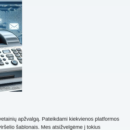
 svetainių apžvalgą. Pateikdami kiekvienos platformos
viršelio šablonais. Mes atsižvelgėme į tokius