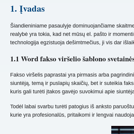
1. Įvadas
Šiandieniniame pasaulyje dominuojančiame skaitmeni
realybė yra tokia, kad net mūsų el. pašto ir momenti
technologija egzistuoja dešimtmečius, ji vis dar išlai
1.1 Word fakso viršelio šablono svetainė
Fakso viršelis paprastai yra pirmasis arba pagrindinis
siuntėją, temą ir puslapių skaičių, bet ir suteikia fa
kuris gali turėti įtakos gavėjo suvokimui apie siuntėj
Todėl labai svarbu turėti patogius iš anksto paruošt
kurie yra profesionalūs, pritaikomi ir lengvai naudoja