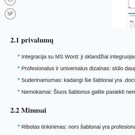
2.1 privalumų
Integracija su MS Word: ji sklandžiai integruoj
Profesionalus ir universalus dizainas: siūlo dau
Suderinamumas: kadangi šie šablonai yra .docx f
Nemokamai: Šiuos šablonus galite pasiekti nemok
2.2 Minusai
Ribotas tinkinimas: nors šablonai yra profesional