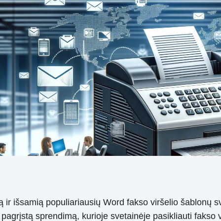
mią ir išsamią populiariausių Word fakso viršelio šablonų
pagrįstą sprendimą, kurioje svetainėje pasikliauti fakso 