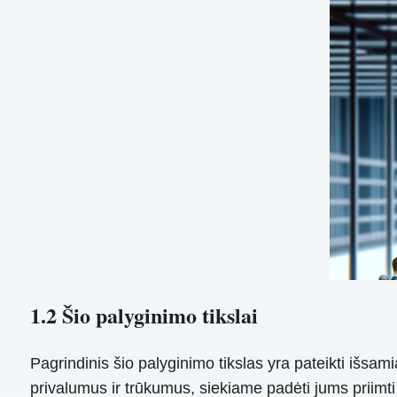
1.2 Šio palyginimo tikslai
Pagrindinis šio palyginimo tikslas yra pateikti išsa
privalumus ir trūkumus, siekiame padėti jums priimti 