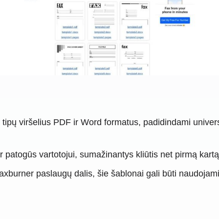
jų tipų viršelius PDF ir Word formatus, padidindami unive
ir patogūs vartotojui, sumažinantys kliūtis net pirmą ka
xburner paslaugų dalis, šie šablonai gali būti naudojam