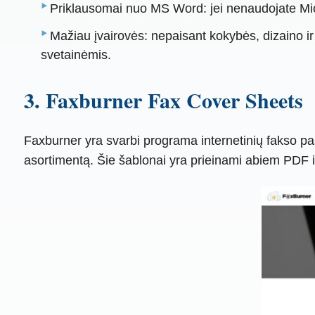
Priklausomai nuo MS Word: jei nenaudojate Micr
Mažiau įvairovės: nepaisant kokybės, dizaino ir 
svetainėmis.
3. Faxburner Fax Cover Sheets
Faxburner yra svarbi programa internetinių fakso pas
asortimentą. Šie šablonai yra prieinami abiem PDF ir 