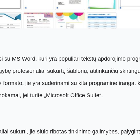
asi su MS Word, kuri yra populiari tekstų apdorojimo pro
gybę profesionaliai sukurtų šablonų, atitinkančių skirting
ormato, jie yra suderinami su kita programine įranga, ku
amai, jei turite „Microsoft Office Suite“.
iai sukurti, jie siūlo ribotas tinkinimo galimybes, palygi