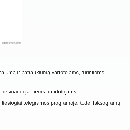
rsalumą ir patrauklumą vartotojams, turintiems
rtą besinaudojantiems naudotojams.
i tiesiogiai telegramos programoje, todėl faksogramų