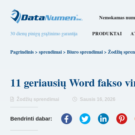
Nemokamas numer
PRODUKTAI
A
30 dienų pinigų grąžinimo garantija
Pagrindinis
>
sprendimai
>
Biuro sprendimai
>
Žodžių spren
11 geriausių Word fakso 
Žodžių sprendimai
Sausis 16, 2026
Bendrinti dabar: