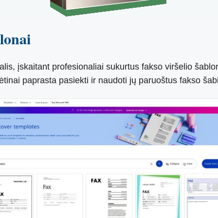
lonai
alis, įskaitant profesionaliai sukurtus fakso viršelio šabl
kėtinai paprasta pasiekti ir naudoti jų paruoštus fakso šab