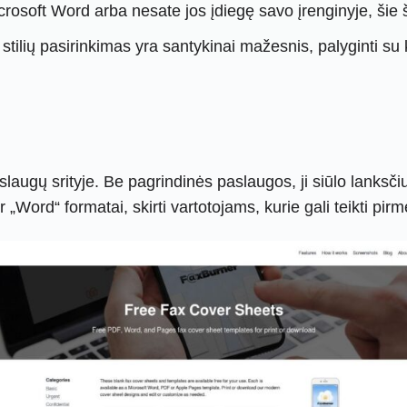
osoft Word arba nesate jos įdiegę savo įrenginyje, šie 
stilių pasirinkimas yra santykinai mažesnis, palyginti su 
laugų srityje. Be pagrindinės paslaugos, ji siūlo lanksči
„Word“ formatai, skirti vartotojams, kurie gali teikti pir