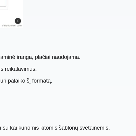
graminė įranga, plačiai naudojama.
us reikalavimus.
ri palaiko šį formatą.
nti su kai kuriomis kitomis šablonų svetainėmis.