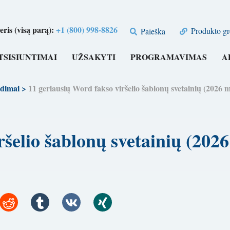
is (visą parą):
+1 (800) 998-8826
Produkto gr
Paieška
TSISIUNTIMAI
UŽSAKYTI
PROGRAMAVIMAS
A
dimai
>
11 geriausių Word fakso viršelio šablonų svetainių (2
viršelio šablonų svetainių 