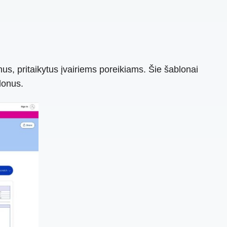
onus, pritaikytus įvairiems poreikiams. Šie šablonai
lonus.