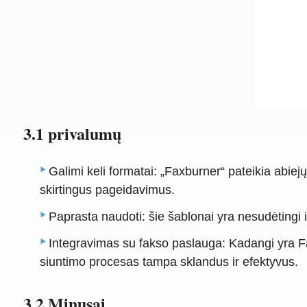
3.1 privalumų
Galimi keli formatai: „Faxburner“ pateikia abie
skirtingus pageidavimus.
Paprasta naudoti: šie šablonai yra nesudėtingi 
Integravimas su fakso paslauga: Kadangi yra Fa
siuntimo procesas tampa sklandus ir efektyvus.
3.2 Minusai