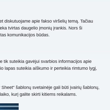
t diskutuojame apie fakso viršelių temą. Tačiau
ka tvirtas daugelio įmonių įrankis. Nors ši
iimtas komunikacijos būdas.
e tik suteikia gavėjui svarbios informacijos apie
io lapas suteikia aiškumo ir perteikia rimtumo lygį,
Sheet“ šablonų svetainėje gali būti įvairių šablonų,
ko, kurį galite skirti kitiems reikalams.