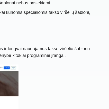
šablonai nebus pasiekiami.
kai kuriomis specialiomis fakso viršelių šablonų
us ir lengvai naudojamus fakso viršelio šablonų
menybę kitokiai programinei įrangai.