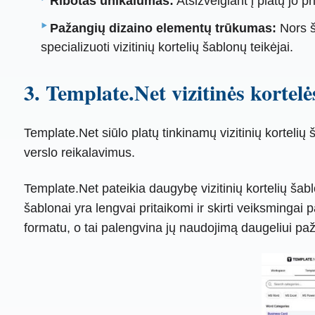
Ribotas unikalumas:
Atsižvelgiant į platų jo pr
Pažangių dizaino elementų trūkumas:
Nors ša
specializuoti vizitinių kortelių šablonų teikėjai.
3. Template.Net vizitinės korte
Template.Net siūlo platų tinkinamų vizitinių kortelių
verslo reikalavimus.
Template.Net pateikia daugybę vizitinių kortelių šablo
šablonai yra lengvai pritaikomi ir skirti veiksmingai 
formatu, o tai palengvina jų naudojimą daugeliui paž