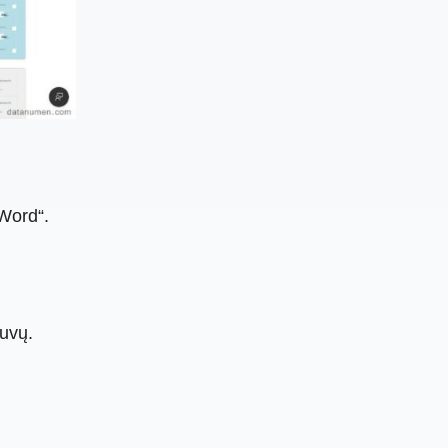
Word“.
tuvų.