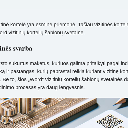
itinė kortelė yra esminė priemonė. Tačiau vizitinės kortelė
rd vizitinių kortelių šablonų svetainė.
ainės svarba
ksto sukurtus maketus, kuriuos galima pritaikyti pagal ind
ir pastangas, kurių paprastai reikia kuriant vizitinę kort
ų. Be to, šios „Word“ vizitinių kortelių šablonų svetainės 
usdinimo procesas yra daug lengvesnis.