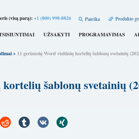
is (visą parą):
+1 (800) 998-8826
Produkto gr
Paieška
TSISIUNTIMAI
UŽSAKYTI
PROGRAMAVIMAS
A
dimai
>
11 geriausių Word vizitinių kortelių šablonų svetainių
ių kortelių šablonų svetain