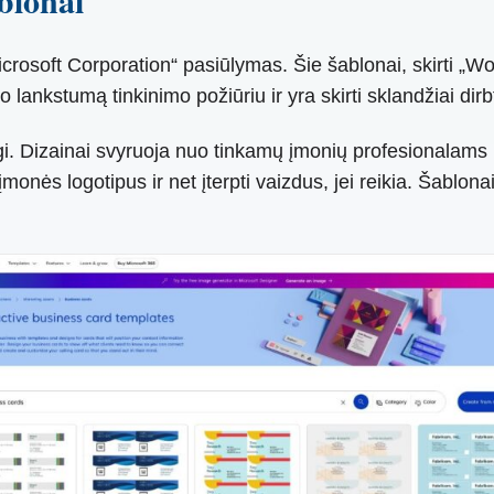
ablonai
Microsoft Corporation“ pasiūlymas. Šie šablonai, skirti „Wo
lo lankstumą tinkinimo požiūriu ir yra skirti sklandžiai dir
ngi. Dizainai svyruoja nuo tinkamų įmonių profesionalams 
įmonės logotipus ir net įterpti vaizdus, ​​​​jei reikia. Šablon