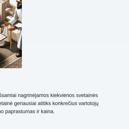
e išsamiai nagrinėjamos kiekvienos svetainės
vetainė geriausiai atitiks konkrečius vartotojų
imo paprastumas ir kaina.