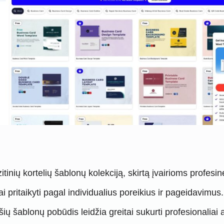
itinių kortelių šablonų kolekciją, skirtą įvairioms profesi
ai pritaikyti pagal individualius poreikius ir pageidavimus.
ių šablonų pobūdis leidžia greitai sukurti profesionaliai a