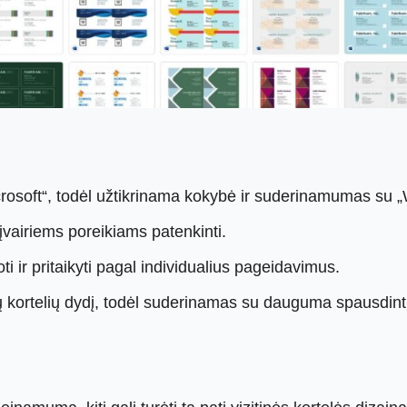
osoft“, todėl užtikrinama kokybė ir suderinamumas su „
įvairiems poreikiams patenkinti.
 ir pritaikyti pagal individualius pageidavimus.
inių kortelių dydį, todėl suderinamas su dauguma spausdin