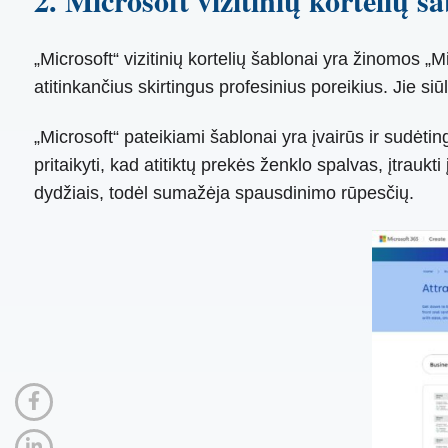
2. Microsoft vizitinių kortelių š
„Microsoft“ vizitinių kortelių šablonai yra žinomos „
atitinkančius skirtingus profesinius poreikius. Jie siū
„Microsoft“ pateikiami šablonai yra įvairūs ir sudėti
pritaikyti, kad atitiktų prekės ženklo spalvas, įtraukti 
dydžiais, todėl sumažėja spausdinimo rūpesčių.