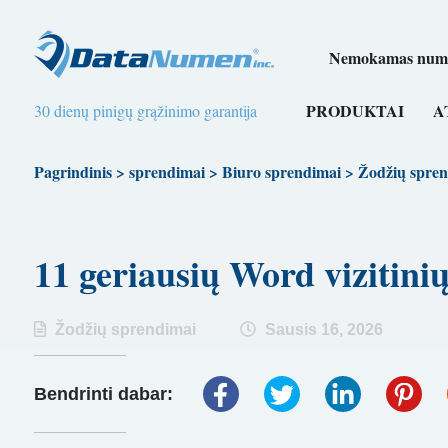
Nemokamas numer
PRODUKTAI
A
30 dienų pinigų grąžinimo garantija
Pagrindinis
>
sprendimai
>
Biuro sprendimai
>
Žodžių spren
11 geriausių Word vizitin
Žodžių sprendimai
Sausis 16, 2026
Bendrinti dabar: