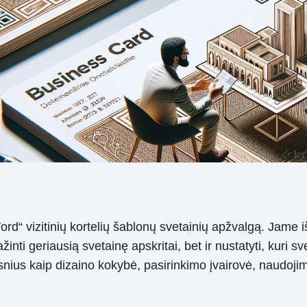
„Word“ vizitinių kortelių šablonų svetainių apžvalgą. Jam
žinti geriausią svetainę apskritai, bet ir nustatyti, kuri s
iksnius kaip dizaino kokybė, pasirinkimo įvairovė, naudoj