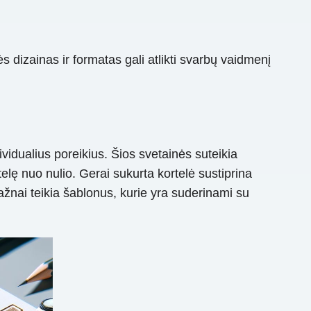
s dizainas ir formatas gali atlikti svarbų vaidmenį
ividualius poreikius. Šios svetainės suteikia
elę nuo nulio. Gerai sukurta kortelė sustiprina
dažnai teikia šablonus, kurie yra suderinami su