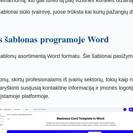
ieinamumą, kiti gali turėti tą patį vizitinės kortelės dizainą
blonai siūlo įvairovę, juose trūksta kai kurių pažangių d
lės šablonas programoje Word
 šablonų asortimentą Word formatu. Šie šablonai pasižymi p
nų, skirtų profesionalams iš įvairių sektorių, tokių kaip ne
paryškinti susijusią kontaktinę informaciją ir įmonės logot
įstamoje platformoje.