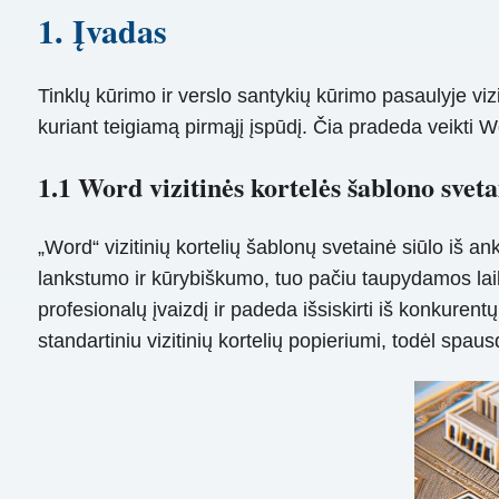
1. Įvadas
Tinklų kūrimo ir verslo santykių kūrimo pasaulyje viz
kuriant teigiamą pirmąjį įspūdį. Čia pradeda veikti Wo
1.1 Word vizitinės kortelės šablono svet
„Word“ vizitinių kortelių šablonų svetainė siūlo iš an
lankstumo ir kūrybiškumo, tuo pačiu taupydamos laiką 
profesionalų įvaizdį ir padeda išsiskirti iš konkurent
standartiniu vizitinių kortelių popieriumi, todėl spa