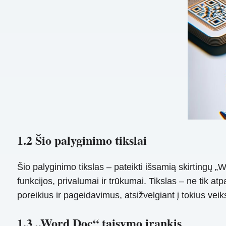
1.2 Šio palyginimo tikslai
Šio palyginimo tikslas – pateikti išsamią skirtingų 
funkcijos, privalumai ir trūkumai. Tikslas – ne tik atpa
poreikius ir pageidavimus, atsižvelgiant į tokius ve
1.3 „Word Doc“ taisymo įrankis