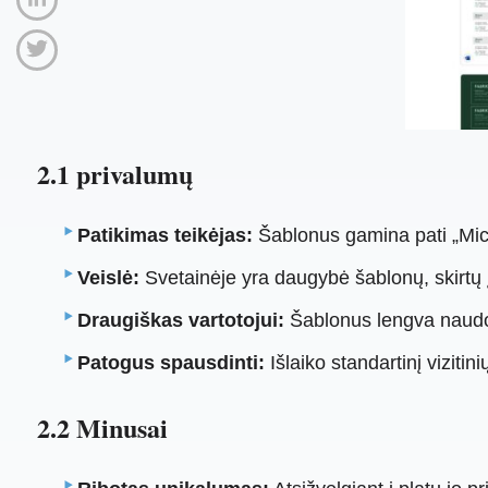
2.1 privalumų
Patikimas teikėjas:
Šablonus gamina pati „Micr
Veislė:
Svetainėje yra daugybė šablonų, skirtų 
Draugiškas vartotojui:
Šablonus lengva naudoti
Patogus spausdinti:
Išlaiko standartinį vizit
2.2 Minusai