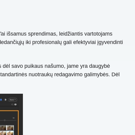
ai išsamus sprendimas, leidžiantis vartotojams
edančiųjų iki profesionalų gali efektyviai įgyvendinti
as dėl savo puikaus našumo, jame yra daugybė
i standartinės nuotraukų redagavimo galimybės. Dėl