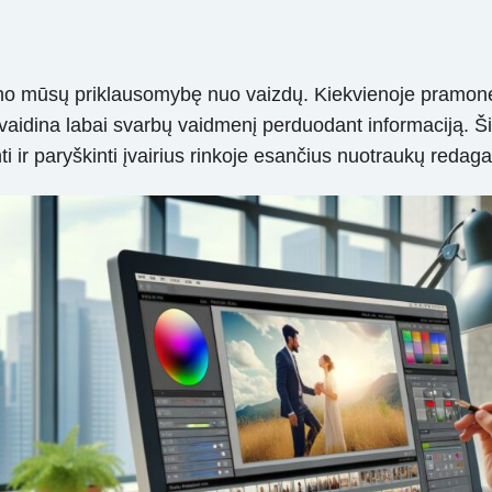
o mūsų priklausomybę nuo vaizdų. Kiekvienoje pramonės 
i vaidina labai svarbų vaidmenį perduodant informaciją.
 ir paryškinti įvairius rinkoje esančius nuotraukų redaga