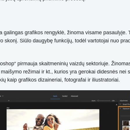
galingas grafikos rengyklė, žinoma visame pasaulyje. T
vo skonį. Siūlo daugybę funkcijų, todėl vartotojai nuo prad
oshop“ pirmauja skaitmeninių vaizdų sektoriuje. Žinom
, maišymo režimai ir kt., kurios yra gerokai didesnės ne
 kaip grafikos dizaineriai, fotografai ir iliustratoriai.