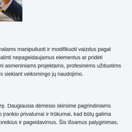
nalams manipuliuoti ir modifikuoti vaizdus pagal
ašalinti nepageidaujamus elementus ar pridėti
ojami asmeniniams projektams, profesinėms užduotims
is siekiant veiksmingo jų naudojimo.
alizę. Daugiausia dėmesio skirsime pagrindiniams
įrankio privalumai ir trūkumai, kad būtų galima
jų poreikius ir pageidavimus. Šis išsamus palyginimas,