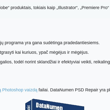
be“ produktais, tokiais kaip „Illustrator“, „Premiere Pro“ 
jų programa yra gana sudėtinga pradedantiesiems.
atgrasyti kai kuriuos, ypač mėgėjus ir mėgėjus.
alios, todėl norint sklandžiai ir efektyviai veikti, reikali
tą Photoshop vaizdą
failai. DataNumen PSD Repair yra p