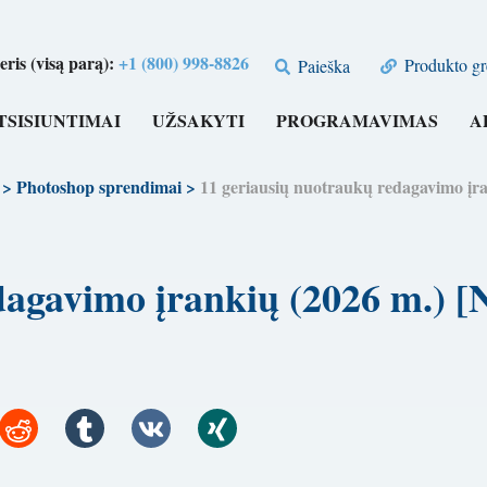
is (visą parą):
+1 (800) 998-8826
Produkto gr
Paieška
TSISIUNTIMAI
UŽSAKYTI
PROGRAMAVIMAS
A
>
Photoshop sprendimai
>
11 geriausių nuotraukų redagavimo 
redagavimo įrankių (2026 m