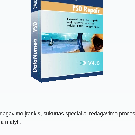
gavimo įrankis, sukurtas specialiai redagavimo procesui. 
ma matyti.