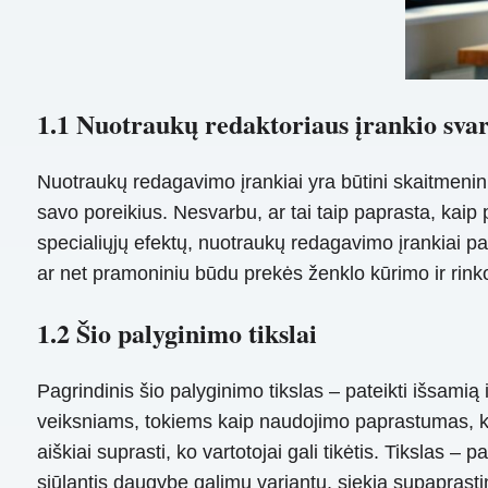
1.1 Nuotraukų redaktoriaus įrankio sva
Nuotraukų redagavimo įrankiai yra būtini skaitmenini
savo poreikius. Nesvarbu, ar tai taip paprasta, kaip 
specialiųjų efektų, nuotraukų redagavimo įrankiai 
ar net pramoniniu būdu prekės ženklo kūrimo ir rink
1.2 Šio palyginimo tikslai
Pagrindinis šio palyginimo tikslas – pateikti išsami
veiksniams, tokiems kaip naudojimo paprastumas, kai
aiškiai suprasti, ko vartotojai gali tikėtis. Tikslas –
siūlantis daugybę galimų variantų, siekia supaprast