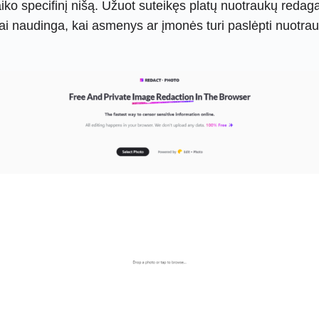
iko specifinį nišą. Užuot suteikęs platų nuotraukų reda
i naudinga, kai asmenys ar įmonės turi paslėpti nuotrauk