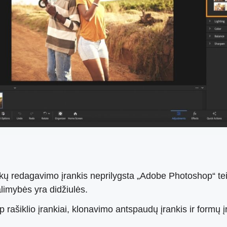
kų redagavimo įrankis neprilygsta „Adobe Photoshop“ tei
galimybės yra didžiulės.
 rašiklio įrankiai, klonavimo antspaudų įrankis ir formų įr