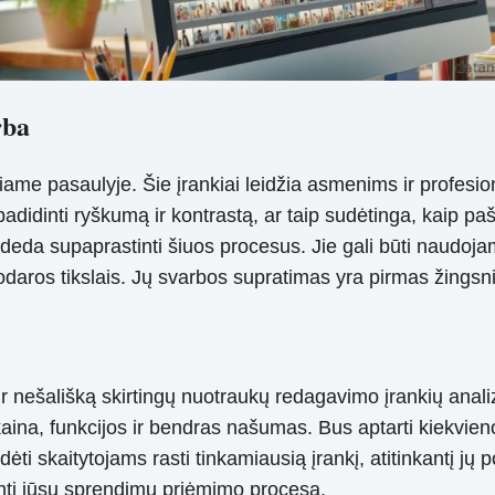
rba
ame pasaulyje. Šie įrankiai leidžia asmenims ir profesio
padidinti ryškumą ir kontrastą, ar taip sudėtinga, kaip p
padeda supaprastinti šiuos procesus. Jie gali būti naud
odaros tikslais. Jų svarbos supratimas yra pirmas žingsn
ą ir nešališką skirtingų nuotraukų redagavimo įrankių an
na, funkcijos ir bendras našumas. Bus aptarti kiekvieno 
 padėti skaitytojams rasti tinkamiausią įrankį, atitinkantį 
inti jūsų sprendimų priėmimo procesą.