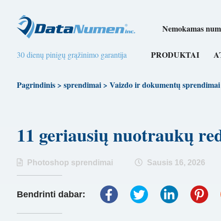
Nemokamas numer
PRODUKTAI
A
30 dienų pinigų grąžinimo garantija
Pagrindinis
>
sprendimai
>
Vaizdo ir dokumentų sprendimai
11 geriausių nuotraukų 
Photoshop sprendimai
Sausis 16, 2026
Bendrinti dabar: