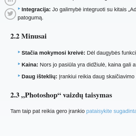
Integracija:
Jo galimybė integruoti su kitais „Ado
patogumą.
2.2 Minusai
Stačia mokymosi kreivė:
Dėl daugybės funkci
Kaina:
Nors jo pasiūla yra didžiulė, kaina gali 
Daug išteklių:
Įrankiui reikia daug skaičiavimo g
2.3 „Photoshop“ vaizdų taisymas
Tam taip pat reikia gero įrankio
pataisykite sugadin