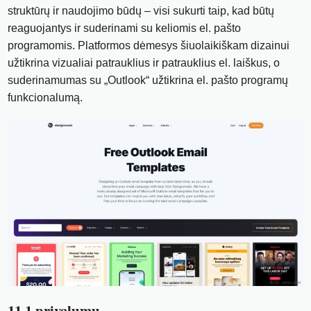
struktūrų ir naudojimo būdų – visi sukurti taip, kad būtų
reaguojantys ir suderinami su keliomis el. pašto
programomis. Platformos dėmesys šiuolaikiškam dizainui
užtikrina vizualiai patrauklius ir patrauklius el. laiškus, o
suderinamumas su „Outlook“ užtikrina el. pašto programų
funkcionalumą.
11.1 privalumų