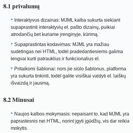
8.1 privalumų
Interaktyvus dizainas: MJML kalba sukurta siekiant
supaprastinti interaktyvių el. pašto dizainų, puikiai
atrodančių bet kuriame įrenginyje, kūrimą.
Supaprastintas kodavimas: MJML yra mažiau
sudėtingas nei HTML, todėl pradedantiesiems galima
lengvai kurti patrauklius ir funkcionalius el.
Pritaikomi šablonai: nors jie siūlo šablonus, platforma
yra sukurta tinkinti, todėl galite visiškai valdyti el. laiškų
išvaizdą ir jausmą.
8.2 Minusai
Naujos kalbos mokymasis: nepaisant to, kad MJML yra
paprastesnis nei HTML, norint įgyti įgūdžių, vis dar reikia
mokytis.