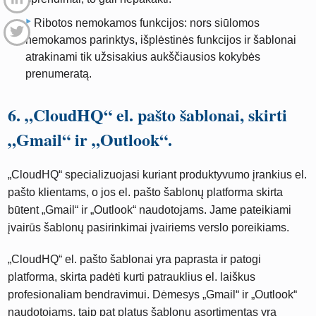
Ribotos nemokamos funkcijos: nors siūlomos
nemokamos parinktys, išplėstinės funkcijos ir šablonai
atrakinami tik užsisakius aukščiausios kokybės
prenumeratą.
6. „CloudHQ“ el. pašto šablonai, skirti
„Gmail“ ir „Outlook“.
„CloudHQ“ specializuojasi kuriant produktyvumo įrankius el.
pašto klientams, o jos el. pašto šablonų platforma skirta
būtent „Gmail“ ir „Outlook“ naudotojams. Jame pateikiami
įvairūs šablonų pasirinkimai įvairiems verslo poreikiams.
„CloudHQ“ el. pašto šablonai yra paprasta ir patogi
platforma, skirta padėti kurti patrauklius el. laiškus
profesionaliam bendravimui. Dėmesys „Gmail“ ir „Outlook“
naudotojams, taip pat platus šablonų asortimentas yra