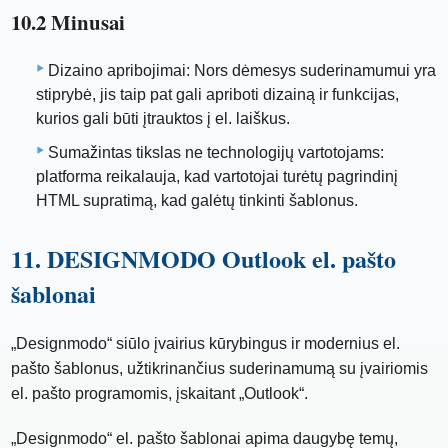
10.2 Minusai
Dizaino apribojimai: Nors dėmesys suderinamumui yra
stiprybė, jis taip pat gali apriboti dizainą ir funkcijas,
kurios gali būti įtrauktos į el. laiškus.
Sumažintas tikslas ne technologijų vartotojams:
platforma reikalauja, kad vartotojai turėtų pagrindinį
HTML supratimą, kad galėtų tinkinti šablonus.
11. DESIGNMODO Outlook el. pašto
šablonai
„Designmodo“ siūlo įvairius kūrybingus ir modernius el.
pašto šablonus, užtikrinančius suderinamumą su įvairiomis
el. pašto programomis, įskaitant „Outlook“.
„Designmodo“ el. pašto šablonai apima daugybę temų,