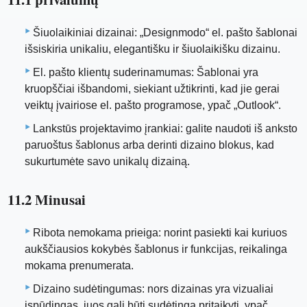
Šiuolaikiniai dizainai: „Designmodo“ el. pašto šablonai
išsiskiria unikaliu, elegantišku ir šiuolaikišku dizainu.
El. pašto klientų suderinamumas: Šablonai yra
kruopščiai išbandomi, siekiant užtikrinti, kad jie gerai
veiktų įvairiose el. pašto programose, ypač „Outlook“.
Lankstūs projektavimo įrankiai: galite naudoti iš anksto
paruoštus šablonus arba derinti dizaino blokus, kad
sukurtumėte savo unikalų dizainą.
11.2 Minusai
Ribota nemokama prieiga: norint pasiekti kai kuriuos
aukščiausios kokybės šablonus ir funkcijas, reikalinga
mokama prenumerata.
Dizaino sudėtingumas: nors dizainas yra vizualiai
įspūdingas, juos gali būti sudėtinga pritaikyti, ypač