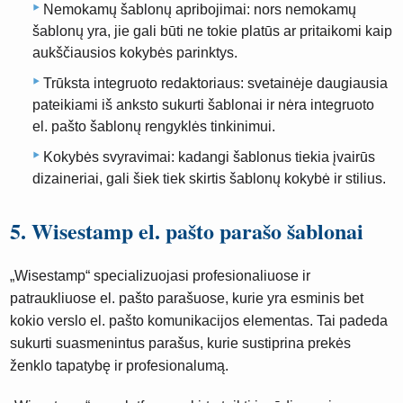
Nemokamų šablonų apribojimai: nors nemokamų
šablonų yra, jie gali būti ne tokie platūs ar pritaikomi kaip
aukščiausios kokybės parinktys.
Trūksta integruoto redaktoriaus: svetainėje daugiausia
pateikiami iš anksto sukurti šablonai ir nėra integruoto
el. pašto šablonų rengyklės tinkinimui.
Kokybės svyravimai: kadangi šablonus tiekia įvairūs
dizaineriai, gali šiek tiek skirtis šablonų kokybė ir stilius.
5. Wisestamp el. pašto parašo šablonai
„Wisestamp“ specializuojasi profesionaliuose ir
patraukliuose el. pašto parašuose, kurie yra esminis bet
kokio verslo el. pašto komunikacijos elementas. Tai padeda
sukurti suasmenintus parašus, kurie sustiprina prekės
ženklo tapatybę ir profesionalumą.