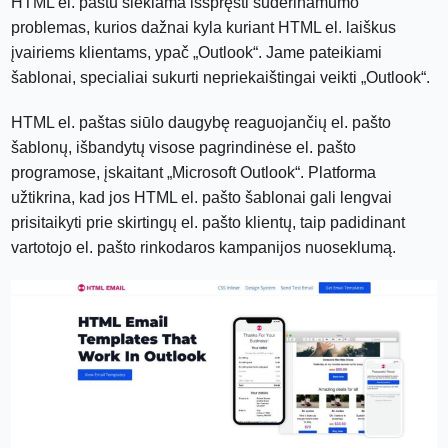
HTML el. paštu siekiama išspręsti suderinamumo
problemas, kurios dažnai kyla kuriant HTML el. laiškus
įvairiems klientams, ypač „Outlook“. Jame pateikiami
šablonai, specialiai sukurti nepriekaištingai veikti „Outlook“.
HTML el. paštas siūlo daugybę reaguojančių el. pašto
šablonų, išbandytų visose pagrindinėse el. pašto
programose, įskaitant „Microsoft Outlook“. Platforma
užtikrina, kad jos HTML el. pašto šablonai gali lengvai
prisitaikyti prie skirtingų el. pašto klientų, taip padidinant
vartotojo el. pašto rinkodaros kampanijos nuoseklumą.