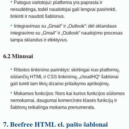
Patogus vartotojui: platforma yra paprasta ir
nesudėtinga, todėl naudotojai gali lengvai pasirinkti,
tinkinti ir naudoti šablonus.
Integravimas su „Gmail“ ir „Outlook“: dėl sklandaus
integravimo su „Gmail“ ir „Outlook“ naudojimo procesas
tampa sklandus ir efektyvus.
6.2 Minusai
Ribotos tinkinimo parinktys: skirtingai nuo platformų,
siūlančių HTML ir CSS tinkinimą, „cloudHQ“ šablonai
gali turėti tam tikrų dizaino pritaikymo apribojimų.
Mokamos funkcijos: Nors kai kurios funkcijos siūlomos
nemokamai, daugumai komercinės klasės funkcijų ir
šablonų reikalinga mokama prenumerata.
7. Beefree HTML el. pašto šablonai