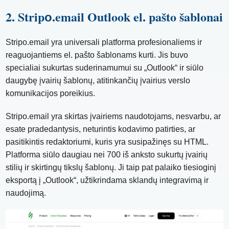
2. Stripо.email Outlook el. pašto šablonai
Stripo.email yra universali platforma profesionaliems ir
reaguojantiems el. pašto šablonams kurti. Jis buvo
specialiai sukurtas suderinamumui su „Outlook“ ir siūlo
daugybę įvairių šablonų, atitinkančių įvairius verslo
komunikacijos poreikius.
Stripo.email yra skirtas įvairiems naudotojams, nesvarbu, ar
esate pradedantysis, neturintis kodavimo patirties, ar
pasitikintis redaktoriumi, kuris yra susipažinęs su HTML.
Platforma siūlo daugiau nei 700 iš anksto sukurtų įvairių
stilių ir skirtingų tikslų šablonų. Ji taip pat palaiko tiesioginį
eksportą į „Outlook“, užtikrindama sklandų integravimą ir
naudojimą.