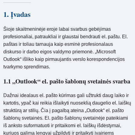
1. Įvadas
Šioje skaitmeninėje eroje labai svarbus gebėjimas
profesionaliai, patraukliai ir glaustai bendrauti el. paštu. El.
paštas ir toliau tarnauja kaip esminė profesionalaus
diskurso ir darbo eigos valdymo priemonė. „Microsoft
Outlook“ išliko kaip pirmaujantis verslo korespondencijos
tvarkymo sprendimas.
1.1 „Outlook“ el. pašto šablonų svetainės svarba
Dažnai idealaus el. pašto kūrimas gali užtrukti daug laiko ir
kartotis, ypač kai reikia išlaikyti nuoseklią daugelio el. laiškų
struktūrą ar stilių. Čia į pagalbą ateina „Outlook“ el. pašto
šablonų svetainės. El. pašto šablonų svetainėje pateikiami
iš anksto suformatuoti ir pritaikomi el. laiškų išdėstymai,
kuriuos galima lengvai užpildyti ir pritaikyti įvairiems