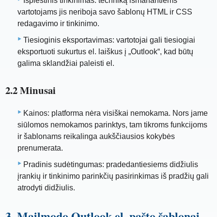
Išplėstinis tinkinimas: techniką išmanantiems
vartotojams jis neriboja savo šablonų HTML ir CSS
redagavimo ir tinkinimo.
Tiesioginis eksportavimas: vartotojai gali tiesiogiai
eksportuoti sukurtus el. laiškus į „Outlook“, kad būtų
galima sklandžiai paleisti el.
2.2 Minusai
Kainos: platforma nėra visiškai nemokama. Nors jame
siūlomos nemokamos parinktys, tam tikroms funkcijoms
ir šablonams reikalinga aukščiausios kokybės
prenumerata.
Pradinis sudėtingumas: pradedantiesiems didžiulis
įrankių ir tinkinimo parinkčių pasirinkimas iš pradžių gali
atrodyti didžiulis.
3. Mailmodo Outlook el. pašto šablonai