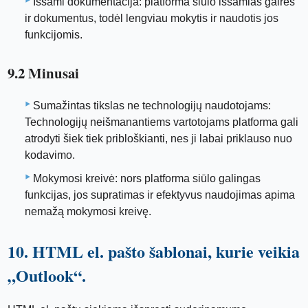
Išsami dokumentacija: platforma siūlo išsamias gaires
ir dokumentus, todėl lengviau mokytis ir naudotis jos
funkcijomis.
9.2 Minusai
Sumažintas tikslas ne technologijų naudotojams:
Technologijų neišmanantiems vartotojams platforma gali
atrodyti šiek tiek pribloškianti, nes ji labai priklauso nuo
kodavimo.
Mokymosi kreivė: nors platforma siūlo galingas
funkcijas, jos supratimas ir efektyvus naudojimas apima
nemažą mokymosi kreivę.
10. HTML el. pašto šablonai, kurie veikia
„Outlook“.