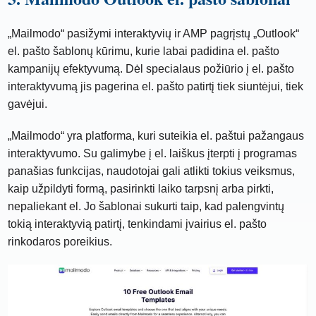
„Mailmodo“ pasižymi interaktyvių ir AMP pagrįstų „Outlook“
el. pašto šablonų kūrimu, kurie labai padidina el. pašto
kampanijų efektyvumą. Dėl specialaus požiūrio į el. pašto
interaktyvumą jis pagerina el. pašto patirtį tiek siuntėjui, tiek
gavėjui.
„Mailmodo“ yra platforma, kuri suteikia el. paštui pažangaus
interaktyvumo. Su galimybe į el. laiškus įterpti į programas
panašias funkcijas, naudotojai gali atlikti tokius veiksmus,
kaip užpildyti formą, pasirinkti laiko tarpsnį arba pirkti,
nepaliekant el. Jo šablonai sukurti taip, kad palengvintų
tokią interaktyvią patirtį, tenkindami įvairius el. pašto
rinkodaros poreikius.