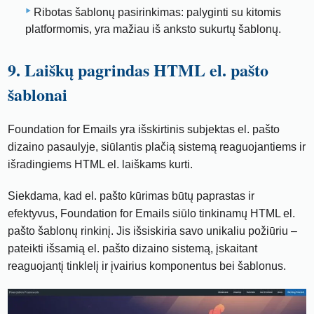
Ribotas šablonų pasirinkimas: palyginti su kitomis
platformomis, yra mažiau iš anksto sukurtų šablonų.
9. Laiškų pagrindas HTML el. pašto
šablonai
Foundation for Emails yra išskirtinis subjektas el. pašto
dizaino pasaulyje, siūlantis plačią sistemą reaguojantiems ir
išradingiems HTML el. laiškams kurti.
Siekdama, kad el. pašto kūrimas būtų paprastas ir
efektyvus, Foundation for Emails siūlo tinkinamų HTML el.
pašto šablonų rinkinį. Jis išsiskiria savo unikaliu požiūriu –
pateikti išsamią el. pašto dizaino sistemą, įskaitant
reaguojantį tinklelį ir įvairius komponentus bei šablonus.