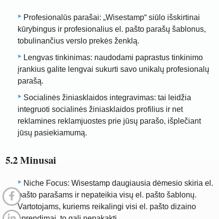
Profesionalūs parašai: „Wisestamp“ siūlo išskirtinai
kūrybingus ir profesionalius el. pašto parašų šablonus,
tobulinančius verslo prekės ženklą.
Lengvas tinkinimas: naudodami paprastus tinkinimo
įrankius galite lengvai sukurti savo unikalų profesionalų
parašą.
Socialinės žiniasklaidos integravimas: tai leidžia
integruoti socialinės žiniasklaidos profilius ir net
reklamines reklamjuostes prie jūsų parašo, išplečiant
jūsų pasiekiamumą.
5.2 Minusai
Niche Focus: Wisestamp daugiausia dėmesio skiria el.
pašto parašams ir nepateikia visų el. pašto šablonų.
Vartotojams, kuriems reikalingi visi el. pašto dizaino
sprendimai, to gali nepakakti.