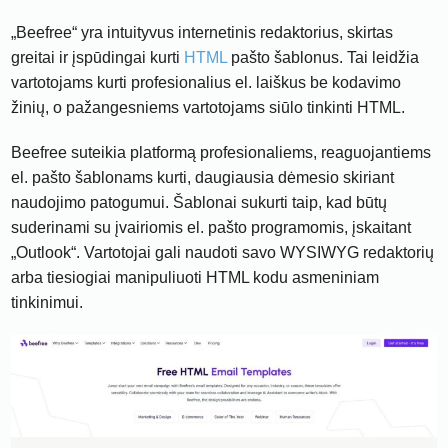
„Beefree“ yra intuityvus internetinis redaktorius, skirtas
greitai ir įspūdingai kurti
HTML
pašto šablonus. Tai leidžia
vartotojams kurti profesionalius el. laiškus be kodavimo
žinių, o pažangesniems vartotojams siūlo tinkinti HTML.
Beefree suteikia platformą profesionaliems, reaguojantiems
el. pašto šablonams kurti, daugiausia dėmesio skiriant
naudojimo patogumui. Šablonai sukurti taip, kad būtų
suderinami su įvairiomis el. pašto programomis, įskaitant
„Outlook“. Vartotojai gali naudoti savo WYSIWYG redaktorių
arba tiesiogiai manipuliuoti HTML kodu asmeniniam
tinkinimui.