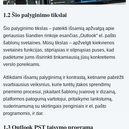
1.2 Šio palyginimo tikslai
Šio palyginimo tikslas – pateikti išsamią apžvalgą apie
geriausias šiandien rinkoje esančias „Outlook“ el. pašto
šablonų svetaines. Mūsų tikslas – apžvelgti kiekvienos
svetainės funkcijas, stipriąsias ir silpnąsias puses, kad
padėtume jums išsirinkti tinkamiausią jūsų konkretiems
verslo poreikiams.
Atlikdami išsamų palyginimą ir kontrastą, ketiname pabrėžti
svarbiausius veiksnius, kurie turėtų įtakos sprendimų
priėmimo procesui, įskaitant šablonų įvairovę ir dizainą,
platformos patogumą vartotojui, pritaikymo lankstumą,
suderinamumą su skirtingais įrenginiais ir el. pašto
programomis, ir dar.
1.3 Outlook PST taisymo programa