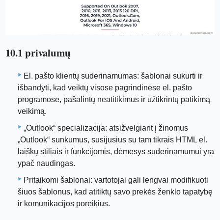
10.1 privalumų
El. pašto klientų suderinamumas: šablonai sukurti ir
išbandyti, kad veiktų visose pagrindinėse el. pašto
programose, pašalintų neatitikimus ir užtikrintų patikimą
veikimą.
„Outlook“ specializacija: atsižvelgiant į žinomus
„Outlook“ sunkumus, susijusius su tam tikrais HTML el.
laiškų stiliais ir funkcijomis, dėmesys suderinamumui yra
ypač naudingas.
Pritaikomi šablonai: vartotojai gali lengvai modifikuoti
šiuos šablonus, kad atitiktų savo prekės ženklo tapatybę
ir komunikacijos poreikius.