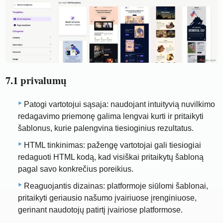
7.1 privalumų
Patogi vartotojui sąsaja: naudojant intuityvią nuvilkimo
redagavimo priemonę galima lengvai kurti ir pritaikyti
šablonus, kurie palengvina tiesioginius rezultatus.
HTML tinkinimas: pažengę vartotojai gali tiesiogiai
redaguoti HTML kodą, kad visiškai pritaikytų šabloną
pagal savo konkrečius poreikius.
Reaguojantis dizainas: platformoje siūlomi šablonai,
pritaikyti geriausio našumo įvairiuose įrenginiuose,
gerinant naudotojų patirtį įvairiose platformose.