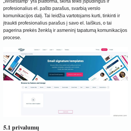
„Wisestamp“ yra platforma, skirta teikti įspūdingus ir
profesionalius el. pašto parašus, svarbią verslo
komunikacijos dalį. Tai leidžia vartotojams kurti, tinkinti ir
įtraukti profesionalius parašus į savo el. laiškus, o tai
pagerina prekės ženklą ir asmeninį tapatumą komunikacijos
procese.
5.1 privalumų