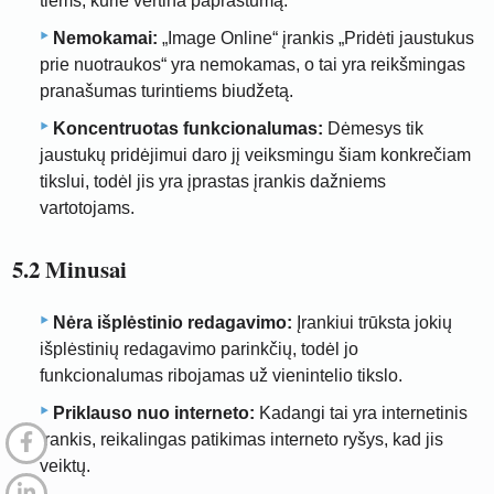
tiems, kurie vertina paprastumą.
Nemokamai:
„Image Online“ įrankis „Pridėti jaustukus
prie nuotraukos“ yra nemokamas, o tai yra reikšmingas
pranašumas turintiems biudžetą.
Koncentruotas funkcionalumas:
Dėmesys tik
jaustukų pridėjimui daro jį veiksmingu šiam konkrečiam
tikslui, todėl jis yra įprastas įrankis dažniems
vartotojams.
5.2 Minusai
Nėra išplėstinio redagavimo:
Įrankiui trūksta jokių
išplėstinių redagavimo parinkčių, todėl jo
funkcionalumas ribojamas už vienintelio tikslo.
Priklauso nuo interneto:
Kadangi tai yra internetinis
įrankis, reikalingas patikimas interneto ryšys, kad jis
veiktų.