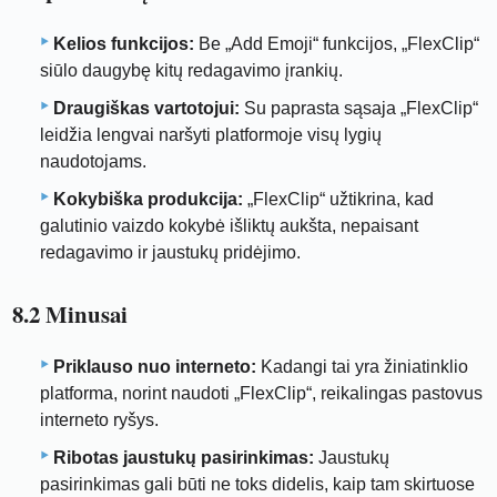
Kelios funkcijos:
Be „Add Emoji“ funkcijos, „FlexClip“
siūlo daugybę kitų redagavimo įrankių.
Draugiškas vartotojui:
Su paprasta sąsaja „FlexClip“
leidžia lengvai naršyti platformoje visų lygių
naudotojams.
Kokybiška produkcija:
„FlexClip“ užtikrina, kad
galutinio vaizdo kokybė išliktų aukšta, nepaisant
redagavimo ir jaustukų pridėjimo.
8.2 Minusai
Priklauso nuo interneto:
Kadangi tai yra žiniatinklio
platforma, norint naudoti „FlexClip“, reikalingas pastovus
interneto ryšys.
Ribotas jaustukų pasirinkimas:
Jaustukų
pasirinkimas gali būti ne toks didelis, kaip tam skirtuose