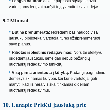
Lengva naudoti:
Aiški ir paprasta sąsaja leidžia
vartotojams lengvai naršyti ir įgyvendinti savo idėjas.
9.2 Minusai
Būtina prenumerata:
Norėdami pasinaudoti visa
jaustukų biblioteka, vartotojai turės užsiprenumeruoti
savo planus.
Ribotas išplėstinis redagavimas:
Nors tai efektyvu
pridedant jaustukus, jame gali nebūti pažangių
nuotraukų redagavimo funkcijų.
Visų pirma orientuota į kūrybą:
Kadangi pagrindinis
dėmesys skiriamas kūrybai, kai kurie vartotojai gali
manyti, kad jis nėra visiškai tinkamas dideliam
nuotraukų redagavimui.
10. Lunapic Pridėti jaustuką prie