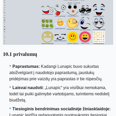
10.1 privalumų
Paprastumas:
Kadangi Lunapic buvo sukurtas
atsižvelgiant į naudotojo paprastumą, jaustukų
pridėjimas prie vaizdų yra paprastas ir be rūpesčių.
Laisvai naudoti:
„Lunapic“ yra visiškai nemokama,
todėl tai puiki galimybė vartotojams, turintiems nedidelį
biudžetą.
Tiesioginis bendrinimas socialinėje žiniasklaidoje:
Lunapic leidžia redaguotomis nuotraukomis tiesiogiai