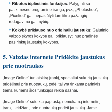
Ribotos išplėstinės funkcijos:
Palyginti su
patikimesne programine įranga, pvz., „Photoshop“,
„Pixelied“ gali nepasiūlyti tam tikrų pažangių
redagavimo galimybių.
Kokybė priklauso nuo originalių jaustukų:
Galutinio
vaizdo skyros kokybė gali priklausyti nuo pradinės
pasirinktų jaustukų kokybės.
5. Vaizdas internete Pridėkite jaustukus
prie nuotraukos
„Image Online“ turi atskirą įrankį, specialiai sukurtą jaustukų
pridėjimui prie nuotraukų, todėl tai yra tinkama parinktis
tiems, kuriems šios funkcijos reikia dažnai.
„Image Online“ suteikia paprastą, nemokamą internetinį
įrankį, leidžiantį prie nuotraukų pridėti jaustukų. Jame