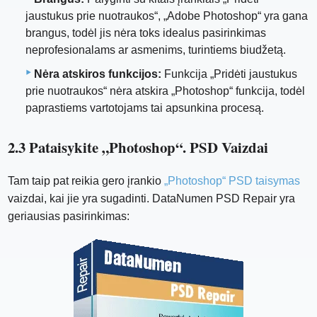
jaustukus prie nuotraukos“, „Adobe Photoshop“ yra gana
brangus, todėl jis nėra toks idealus pasirinkimas
neprofesionalams ar asmenims, turintiems biudžetą.
Nėra atskiros funkcijos:
Funkcija „Pridėti jaustukus
prie nuotraukos“ nėra atskira „Photoshop“ funkcija, todėl
paprastiems vartotojams tai apsunkina procesą.
2.3 Pataisykite „Photoshop“. PSD Vaizdai
Tam taip pat reikia gero įrankio
„Photoshop“ PSD taisymas
vaizdai, kai jie yra sugadinti. DataNumen PSD Repair yra
geriausias pasirinkimas: