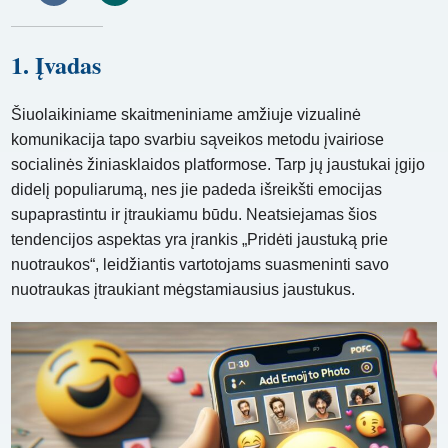
1. Įvadas
Šiuolaikiniame skaitmeniniame amžiuje vizualinė
komunikacija tapo svarbiu sąveikos metodu įvairiose
socialinės žiniasklaidos platformose. Tarp jų jaustukai įgijo
didelį populiarumą, nes jie padeda išreikšti emocijas
supaprastintu ir įtraukiamu būdu. Neatsiejamas šios
tendencijos aspektas yra įrankis „Pridėti jaustuką prie
nuotraukos“, leidžiantis vartotojams suasmeninti savo
nuotraukas įtraukiant mėgstamiausius jaustukus.