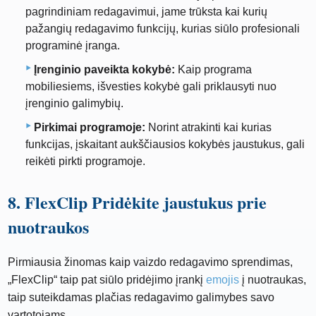
pagrindiniam redagavimui, jame trūksta kai kurių
pažangių redagavimo funkcijų, kurias siūlo profesionali
programinė įranga.
Įrenginio paveikta kokybė:
Kaip programa
mobiliesiems, išvesties kokybė gali priklausyti nuo
įrenginio galimybių.
Pirkimai programoje:
Norint atrakinti kai kurias
funkcijas, įskaitant aukščiausios kokybės jaustukus, gali
reikėti pirkti programoje.
8. FlexClip Pridėkite jaustukus prie
nuotraukos
Pirmiausia žinomas kaip vaizdo redagavimo sprendimas,
„FlexClip“ taip pat siūlo pridėjimo įrankį
emojis
į nuotraukas,
taip suteikdamas plačias redagavimo galimybes savo
vartotojams.