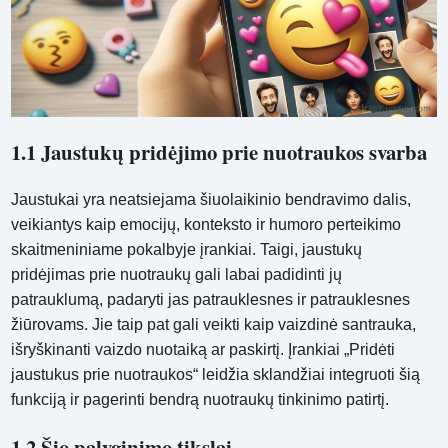
1.1 Jaustukų pridėjimo prie nuotraukos svarba
Jaustukai yra neatsiejama šiuolaikinio bendravimo dalis,
veikiantys kaip emocijų, konteksto ir humoro perteikimo
skaitmeniniame pokalbyje įrankiai. Taigi, jaustukų
pridėjimas prie nuotraukų gali labai padidinti jų
patrauklumą, padaryti jas patrauklesnes ir patrauklesnes
žiūrovams. Jie taip pat gali veikti kaip vaizdinė santrauka,
išryškinanti vaizdo nuotaiką ar paskirtį. Įrankiai „Pridėti
jaustukus prie nuotraukos“ leidžia sklandžiai integruoti šią
funkciją ir pagerinti bendrą nuotraukų tinkinimo patirtį.
1.2 Šio palyginimo tikslai