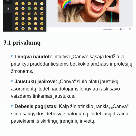
3.1 privalumų
Lengva naudoti:
Intuityvi „Canva“ sąsaja leidžia ją
pritaikyti pradedantiesiems bet kokio amžiaus ir profesijų
žmonėms.
Jaustukų įvairovė:
„Canva“ siūlo platų jaustukų
asortimentą, todėl naudotojams lengviau rasti savo
vaizdams tinkamas jaustukus.
Debesis pagrįstas:
Kaip žiniatinklio įrankis, „Canva“
siūlo saugyklos debesyje patogumą, todėl jūsų dizainai
pasiekiami iš skirtingų įrenginių ir vietų.