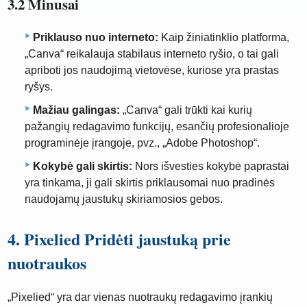
3.2 Minusai
Priklauso nuo interneto:
Kaip žiniatinklio platforma,
„Canva“ reikalauja stabilaus interneto ryšio, o tai gali
apriboti jos naudojimą vietovėse, kuriose yra prastas
ryšys.
Mažiau galingas:
„Canva“ gali trūkti kai kurių
pažangių redagavimo funkcijų, esančių profesionalioje
programinėje įrangoje, pvz., „Adobe Photoshop“.
Kokybė gali skirtis:
Nors išvesties kokybė paprastai
yra tinkama, ji gali skirtis priklausomai nuo pradinės
naudojamų jaustukų skiriamosios gebos.
4. Pixelied Pridėti jaustuką prie
nuotraukos
„Pixelied“ yra dar vienas nuotraukų redagavimo įrankių