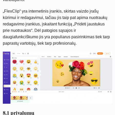
„FlexClip“ yra internetinis įrankis, skirtas vaizdo įrašų
kūrimui ir redagavimui, tačiau jis taip pat apima nuotraukų
redagavimo įrankius, įskaitant funkciją „Pridėti jaustukus
prie nuotraukos“. Dėl patogios sąsajos ir
daugiafunkciškumo jis yra populiarus pasirinkimas tiek tarp
paprastų vartotojų, tiek tarp profesionalų.
8.1 privalumų