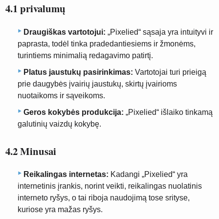
4.1 privalumų
Draugiškas vartotojui:
„Pixelied“ sąsaja yra intuityvi ir
paprasta, todėl tinka pradedantiesiems ir žmonėms,
turintiems minimalią redagavimo patirtį.
Platus jaustukų pasirinkimas:
Vartotojai turi prieigą
prie daugybės įvairių jaustukų, skirtų įvairioms
nuotaikoms ir sąveikoms.
Geros kokybės produkcija:
„Pixelied“ išlaiko tinkamą
galutinių vaizdų kokybę.
4.2 Minusai
Reikalingas internetas:
Kadangi „Pixelied“ yra
internetinis įrankis, norint veikti, reikalingas nuolatinis
interneto ryšys, o tai riboja naudojimą tose srityse,
kuriose yra mažas ryšys.