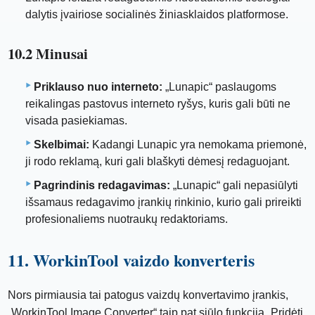
dalytis įvairiose socialinės žiniasklaidos platformose.
10.2 Minusai
Priklauso nuo interneto:
„Lunapic“ paslaugoms
reikalingas pastovus interneto ryšys, kuris gali būti ne
visada pasiekiamas.
Skelbimai:
Kadangi Lunapic yra nemokama priemonė,
ji rodo reklamą, kuri gali blaškyti dėmesį redaguojant.
Pagrindinis redagavimas:
„Lunapic“ gali nepasiūlyti
išsamaus redagavimo įrankių rinkinio, kurio gali prireikti
profesionaliems nuotraukų redaktoriams.
11. WorkinTool vaizdo konverteris
Nors pirmiausia tai patogus vaizdų konvertavimo įrankis,
„WorkinTool Image Converter“ taip pat siūlo funkciją „Pridėti