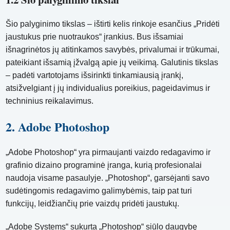
Šio palyginimo tikslas – ištirti kelis rinkoje esančius „Pridėti
jaustukus prie nuotraukos“ įrankius. Bus išsamiai
išnagrinėtos jų atitinkamos savybės, privalumai ir trūkumai,
pateikiant išsamią įžvalgą apie jų veikimą. Galutinis tikslas
– padėti vartotojams išsirinkti tinkamiausią įrankį,
atsižvelgiant į jų individualius poreikius, pageidavimus ir
techninius reikalavimus.
2. Adobe Photoshop
„Adobe Photoshop“ yra pirmaujanti vaizdo redagavimo ir
grafinio dizaino programinė įranga, kurią profesionalai
naudoja visame pasaulyje. „Photoshop“, garsėjanti savo
sudėtingomis redagavimo galimybėmis, taip pat turi
funkcijų, leidžiančių prie vaizdų pridėti jaustukų.
„Adobe Systems“ sukurta „Photoshop“ siūlo daugybę