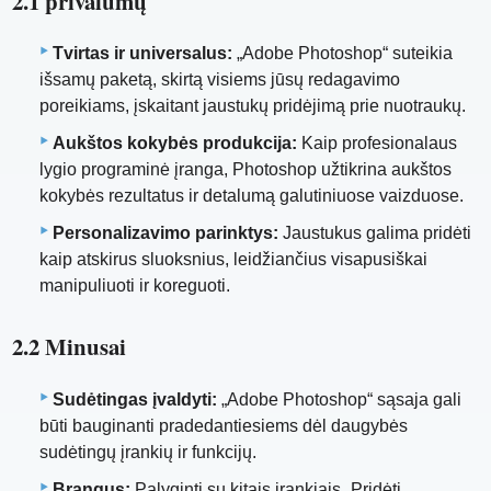
2.1 privalumų
Tvirtas ir universalus:
„Adobe Photoshop“ suteikia
išsamų paketą, skirtą visiems jūsų redagavimo
poreikiams, įskaitant jaustukų pridėjimą prie nuotraukų.
Aukštos kokybės produkcija:
Kaip profesionalaus
lygio programinė įranga, Photoshop užtikrina aukštos
kokybės rezultatus ir detalumą galutiniuose vaizduose.
Personalizavimo parinktys:
Jaustukus galima pridėti
kaip atskirus sluoksnius, leidžiančius visapusiškai
manipuliuoti ir koreguoti.
2.2 Minusai
Sudėtingas įvaldyti:
„Adobe Photoshop“ sąsaja gali
būti bauginanti pradedantiesiems dėl daugybės
sudėtingų įrankių ir funkcijų.
Brangus:
Palyginti su kitais įrankiais „Pridėti