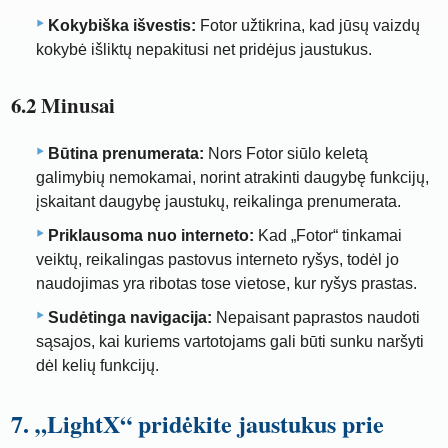
Kokybiška išvestis:
Fotor užtikrina, kad jūsų vaizdų
kokybė išliktų nepakitusi net pridėjus jaustukus.
6.2 Minusai
Būtina prenumerata:
Nors Fotor siūlo keletą
galimybių nemokamai, norint atrakinti daugybę funkcijų,
įskaitant daugybę jaustukų, reikalinga prenumerata.
Priklausoma nuo interneto:
Kad „Fotor“ tinkamai
veiktų, reikalingas pastovus interneto ryšys, todėl jo
naudojimas yra ribotas tose vietose, kur ryšys prastas.
Sudėtinga navigacija:
Nepaisant paprastos naudoti
sąsajos, kai kuriems vartotojams gali būti sunku naršyti
dėl kelių funkcijų.
7. „LightX“ pridėkite jaustukus prie