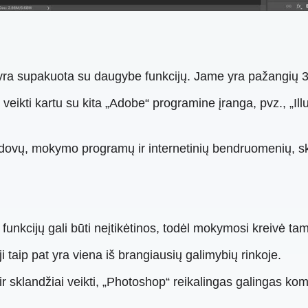
a supakuota su daugybe funkcijų. Jame yra pažangių 3D me
eikti kartu su kita „Adobe“ programine įranga, pvz., „Illu
vų, mokymo programų ir internetinių bendruomenių, skir
nkcijų gali būti neįtikėtinos, todėl mokymosi kreivė tam
 taip pat yra viena iš brangiausių galimybių rinkoje.
 ir sklandžiai veikti, „Photoshop“ reikalingas galingas ko