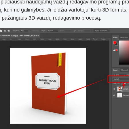
r plačiausiai naudojamų vaizdų redagavimo programų pra
 kūrimo galimybes. Ji leidžia vartotojui kurti 3D formas, 
andų pažangaus 3D vaizdų redagavimo procesą.