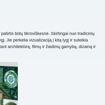
tirtis būtų tikroviškesnė. Skirtingai nuo tradicinių
 Jie perkelia vizualizaciją į kitą lygį ir suteikia
nt architektūrą, filmų ir žaidimų gamybą, dizainą ir