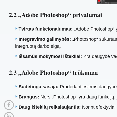
2.2 „Adobe Photoshop“ privalumai
Tvirtas funkcionalumas:
„Adobe Photoshop“ yr
Integravimo galimybės:
„Photoshop“ sukurtas v
integruotą darbo eigą.
Išsamūs mokymosi ištekliai:
Yra daugybė vado
2.3 „Adobe Photoshop“ trūkumai
Sudėtinga sąsaja:
Pradedantiesiems daugybė fu
Brangus:
Nors „Photoshop“ yra daug funkcijų, ji
Daug išteklių reikalaujantis:
Norint efektyviai