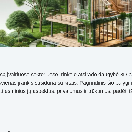
ausą įvairiuose sektoriuose, rinkoje atsirado daugybė 3D 
ekvienas įrankis susiduria su kitais. Pagrindinis šio palygi
 esminius jų aspektus, privalumus ir trūkumus, padėti išsi