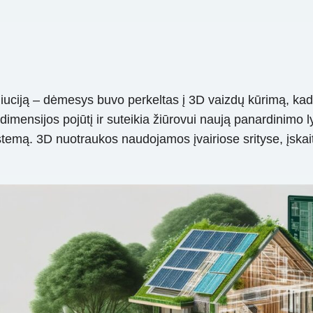
uciją – dėmesys buvo perkeltas į 3D vaizdų kūrimą, kad pa
mensijos pojūtį ir suteikia žiūrovui naują panardinimo lygį.
stemą. 3D nuotraukos naudojamos įvairiose srityse, įskaita