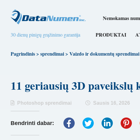
Nemokamas numer
PRODUKTAI
A
30 dienų pinigų grąžinimo garantija
Pagrindinis
>
sprendimai
>
Vaizdo ir dokumentų sprendimai
11 geriausių 3D paveiks
Photoshop sprendimai
Sausis 16, 2026
Bendrinti dabar: