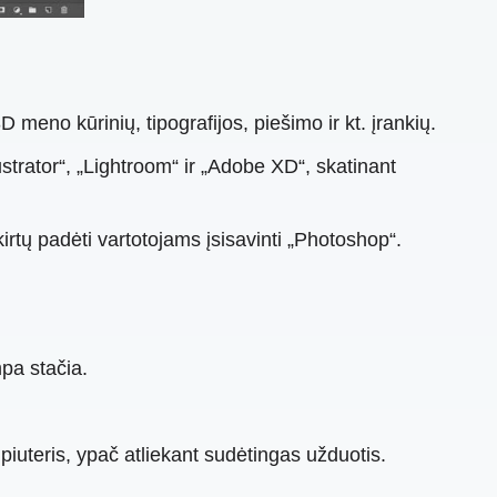
no kūrinių, tipografijos, piešimo ir kt. įrankių.
strator“, „Lightroom“ ir „Adobe XD“, skatinant
tų padėti vartotojams įsisavinti „Photoshop“.
pa stačia.
mpiuteris, ypač atliekant sudėtingas užduotis.