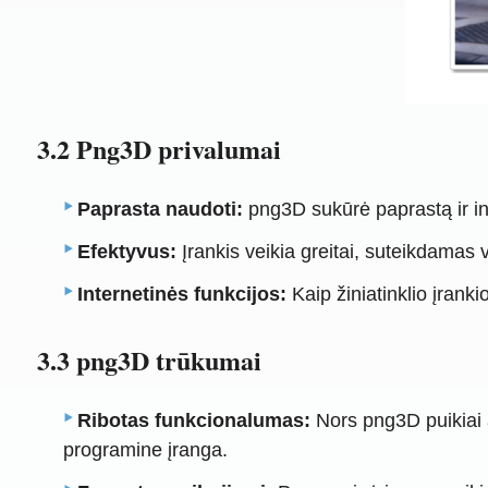
3.2 Png3D privalumai
Paprasta naudoti:
png3D sukūrė paprastą ir int
Efektyvus:
Įrankis veikia greitai, suteikdamas v
Internetinės funkcijos:
Kaip žiniatinklio įrank
3.3 png3D trūkumai
Ribotas funkcionalumas:
Nors png3D puikiai at
programine įranga.