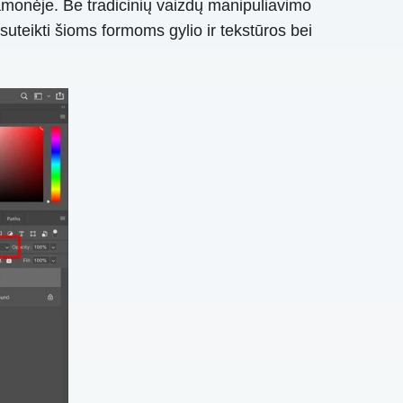
monėje. Be tradicinių vaizdų manipuliavimo
suteikti šioms formoms gylio ir tekstūros bei