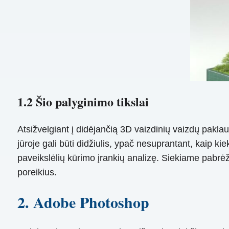
1.2 Šio palyginimo tikslai
Atsižvelgiant į didėjančią 3D vaizdinių vaizdų pakl
jūroje gali būti didžiulis, ypač nesuprantant, kaip ki
paveikslėlių kūrimo įrankių analizę. Siekiame pabrėžti
poreikius.
2. Adobe Photoshop