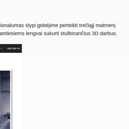
onalumas slypi gebėjime perteikti trečiąjį matmenį
antiesiems lengvai sukurti stulbinančius 3D darbus.