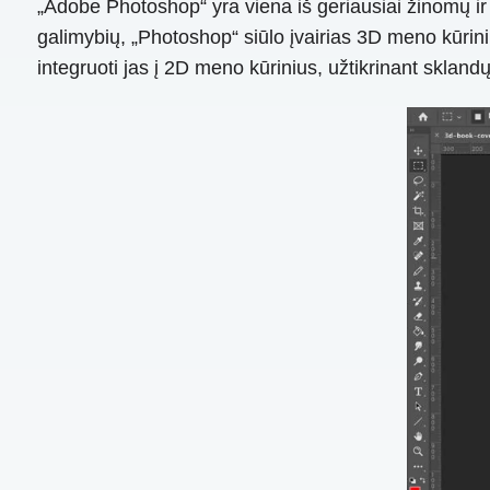
„Adobe Photoshop“ yra viena iš geriausiai žinomų i
galimybių, „Photoshop“ siūlo įvairias 3D meno kūrinių
integruoti jas į 2D meno kūrinius, užtikrinant skl