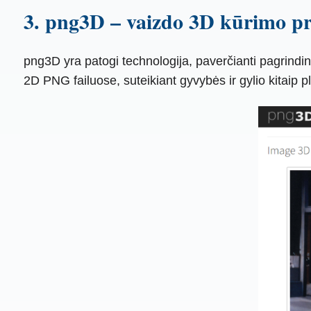
3. png3D – vaizdo 3D kūrimo p
png3D yra patogi technologija, paverčianti pagrindi
2D PNG failuose, suteikiant gyvybės ir gylio kitaip