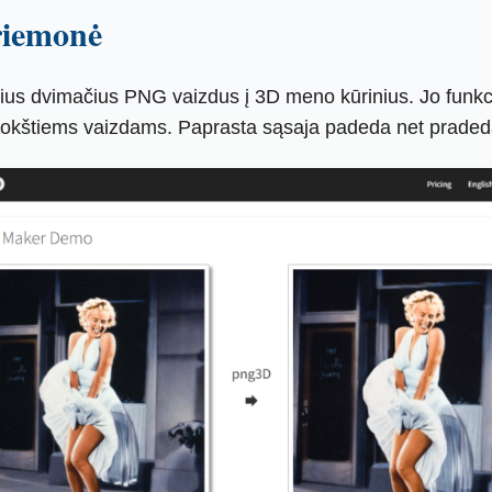
riemonė
nius dvimačius PNG vaizdus į 3D meno kūrinius. Jo funkci
 plokštiems vaizdams. Paprasta sąsaja padeda net praded