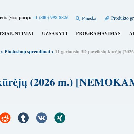
is (visą parą):
+1 (800) 998-8826
Produkto gr
Paieška
TSISIUNTIMAI
UŽSAKYTI
PROGRAMAVIMAS
A
>
Photoshop sprendimai
>
11 geriausių 3D paveikslų kūrėjų (
lų kūrėjų (2026 m.) [NEMOK