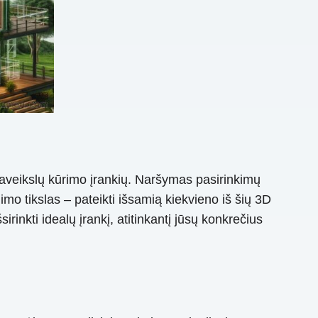
paveikslų kūrimo įrankių. Naršymas pasirinkimų
nimo tikslas – pateikti išsamią kiekvieno iš šių 3D
rinkti idealų įrankį, atitinkantį jūsų konkrečius