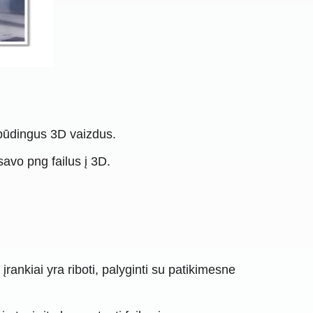
spūdingus 3D vaizdus.
savo png failus į 3D.
rankiai yra riboti, palyginti su patikimesne