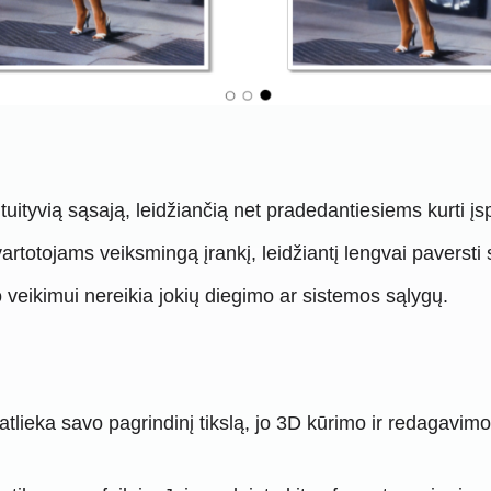
uityvią sąsają, leidžiančią net pradedantiesiems kurti į
artotojams veiksmingą įrankį, leidžiantį lengvai paversti 
io veikimui nereikia jokių diegimo ar sistemos sąlygų.
lieka savo pagrindinį tikslą, jo 3D kūrimo ir redagavimo į