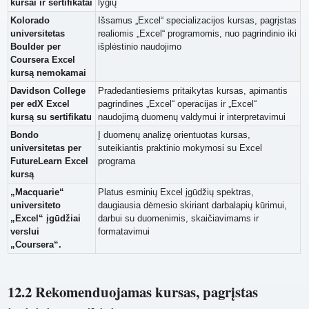
kursai ir sertifikatai
lygių
Kolorado
Išsamus „Excel“ specializacijos kursas, pagrįstas
universitetas
realiomis „Excel“ programomis, nuo pagrindinio iki
Boulder per
išplėstinio naudojimo
Coursera Excel
kursą nemokamai
Davidson College
Pradedantiesiems pritaikytas kursas, apimantis
per edX Excel
pagrindines „Excel“ operacijas ir „Excel“
kursą su sertifikatu
naudojimą duomenų valdymui ir interpretavimui
Bondo
Į duomenų analizę orientuotas kursas,
universitetas per
suteikiantis praktinio mokymosi su Excel
FutureLearn Excel
programa
kursą
„Macquarie“
Platus esminių Excel įgūdžių spektras,
universiteto
daugiausia dėmesio skiriant darbalapių kūrimui,
„Excel“ įgūdžiai
darbui su duomenimis, skaičiavimams ir
verslui
formatavimui
„Coursera“.
12.2 Rekomenduojamas kursas, pagrįstas