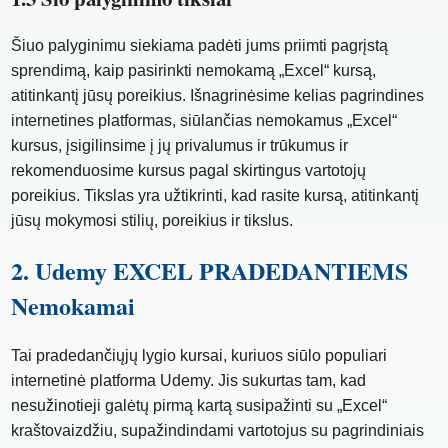
Šiuo palyginimu siekiama padėti jums priimti pagrįstą
sprendimą, kaip pasirinkti nemokamą „Excel“ kursą,
atitinkantį jūsų poreikius. Išnagrinėsime kelias pagrindines
internetines platformas, siūlančias nemokamus „Excel“
kursus, įsigilinsime į jų privalumus ir trūkumus ir
rekomenduosime kursus pagal skirtingus vartotojų
poreikius. Tikslas yra užtikrinti, kad rasite kursą, atitinkantį
jūsų mokymosi stilių, poreikius ir tikslus.
2. Udemy EXCEL PRADEDANTIEMS
Nemokamai
Tai pradedančiųjų lygio kursai, kuriuos siūlo populiari
internetinė platforma Udemy. Jis sukurtas tam, kad
nesužinotieji galėtų pirmą kartą susipažinti su „Excel“
kraštovaizdžiu, supažindindami vartotojus su pagrindiniais