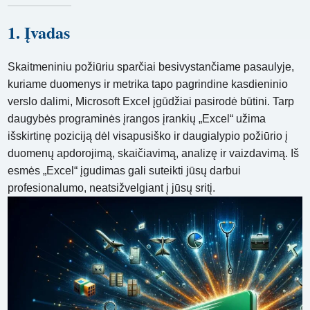
1. Įvadas
Skaitmeniniu požiūriu sparčiai besivystančiame pasaulyje,
kuriame duomenys ir metrika tapo pagrindine kasdieninio
verslo dalimi, Microsoft Excel įgūdžiai pasirodė būtini. Tarp
daugybės programinės įrangos įrankių „Excel“ užima
išskirtinę poziciją dėl visapusiško ir daugialypio požiūrio į
duomenų apdorojimą, skaičiavimą, analizę ir vaizdavimą. Iš
esmės „Excel“ įgudimas gali suteikti jūsų darbui
profesionalumo, neatsižvelgiant į jūsų sritį.