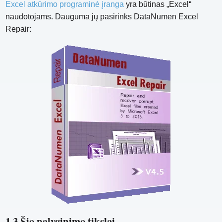
Excel atkūrimo programinė įranga
yra būtinas „Excel“
naudotojams. Dauguma jų pasirinks DataNumen Excel
Repair:
1.3 Šio palyginimo tikslai