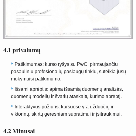
4.1 privalumų
Patikimumas: kurso ryšys su PwC, pirmaujančiu
pasauliniu profesionalių paslaugų tinklu, suteikia jūsų
mokymuisi patikimumo.
Išsami aprėptis: apima išsamią duomenų analizės,
duomenų modelių ir švarių ataskaitų kūrimo aprėptį.
Interaktyvus požiūris: kursuose yra užduočių ir
viktorinų, skirtų geresniam supratimui ir įsitraukimui.
4.2 Minusai