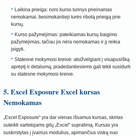
Laikina prieiga: nors kurso turinys prieinamas
nemokamai, besimokantieji turės ribotą prieigą prie
kursų.
Kurso pažymėjimas: pateikiamas kursų baigimo
pažymėjimas, tačiau jis nėra nemokamas ir jį reikia
įsigyti.
Statesnė mokymosi kreivė: atsižvelgiant į visapusišką
aprėptį ir detalumą, pradedantiesiems gali tekti susidurti
su statesne mokymosi kreive.
5. Excel Exposure Excel kursas
Nemokamas
„Excel Exposure“ yra dar vienas išsamus kursas, skirtas
suteikti vartotojams gilų „Excel“ supratimą. Kursas yra
suskirstytas į įvairius modulius, apimančius viską nuo