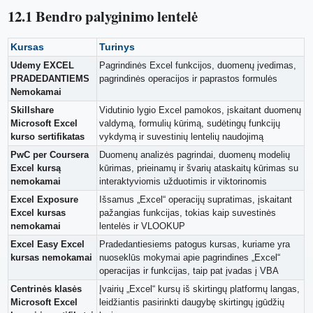
12.1 Bendro palyginimo lentelė
Kursas
Turinys
Udemy EXCEL
Pagrindinės Excel funkcijos, duomenų įvedimas,
PRADEDANTIEMS
pagrindinės operacijos ir paprastos formulės
Nemokamai
Skillshare
Vidutinio lygio Excel pamokos, įskaitant duomenų
Microsoft Excel
valdymą, formulių kūrimą, sudėtingų funkcijų
kurso sertifikatas
vykdymą ir suvestinių lentelių naudojimą
PwC per Coursera
Duomenų analizės pagrindai, duomenų modelių
Excel kursą
kūrimas, prieinamų ir švarių ataskaitų kūrimas su
nemokamai
interaktyviomis užduotimis ir viktorinomis
Excel Exposure
Išsamus „Excel“ operacijų supratimas, įskaitant
Excel kursas
pažangias funkcijas, tokias kaip suvestinės
nemokamai
lentelės ir VLOOKUP
Excel Easy Excel
Pradedantiesiems patogus kursas, kuriame yra
kursas nemokamai
nuoseklūs mokymai apie pagrindines „Excel“
operacijas ir funkcijas, taip pat įvadas į VBA
Centrinės klasės
Įvairių „Excel“ kursų iš skirtingų platformų langas,
Microsoft Excel
leidžiantis pasirinkti daugybę skirtingų įgūdžių