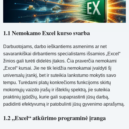
1.1 Nemokamo Excel kurso svarba
Darbuotojams, darbo ieškantiems asmenims ar net
savarankiškai dirbantiems specialistams išsamios „Excel“
žinios gali turėti didelės įtakos. Čia praverčia nemokami
„Excel“ kursai. Jie ne tik leidžia nemokamai įvaldyti šį
universalų įrankį, bet ir suteikia lankstumo mokytis savo
tempu. Turėdami platų konkrečioms funkcijoms skirtų
mokomųjų vaizdo įrašų ir išteklių spektrą, jie suteikia
praktinių įgūdžių, kurie gali supaprastinti jūsų darbą,
padidinti efektyvumą ir patobulinti jūsų gyvenimo aprašymą.
1.2 „Excel“ atkūrimo programinė įranga