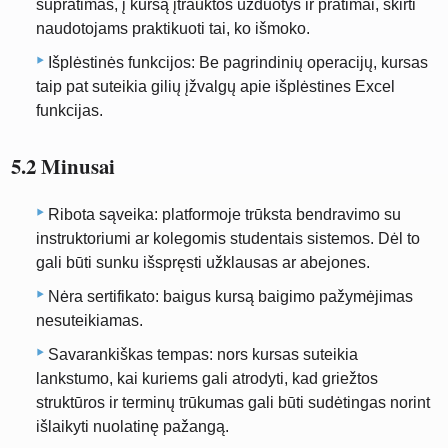
supratimas, į kursą įtrauktos užduotys ir pratimai, skirti
naudotojams praktikuoti tai, ko išmoko.
Išplėstinės funkcijos: Be pagrindinių operacijų, kursas
taip pat suteikia gilių įžvalgų apie išplėstines Excel
funkcijas.
5.2 Minusai
Ribota sąveika: platformoje trūksta bendravimo su
instruktoriumi ar kolegomis studentais sistemos. Dėl to
gali būti sunku išspręsti užklausas ar abejones.
Nėra sertifikato: baigus kursą baigimo pažymėjimas
nesuteikiamas.
Savarankiškas tempas: nors kursas suteikia
lankstumo, kai kuriems gali atrodyti, kad griežtos
struktūros ir terminų trūkumas gali būti sudėtingas norint
išlaikyti nuolatinę pažangą.