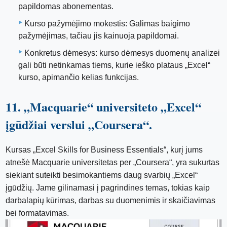
papildomas abonementas.
Kurso pažymėjimo mokestis: Galimas baigimo
pažymėjimas, tačiau jis kainuoja papildomai.
Konkretus dėmesys: kurso dėmesys duomenų analizei
gali būti netinkamas tiems, kurie ieško plataus „Excel“
kurso, apimančio kelias funkcijas.
11. „Macquarie“ universiteto „Excel“
įgūdžiai verslui „Coursera“.
Kursas „Excel Skills for Business Essentials“, kurį jums
atnešė Macquarie universitetas per „Coursera“, yra sukurtas
siekiant suteikti besimokantiems daug svarbių „Excel“
įgūdžių. Jame gilinamasi į pagrindines temas, tokias kaip
darbalapių kūrimas, darbas su duomenimis ir skaičiavimas
bei formatavimas.