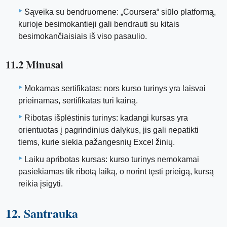
Sąveika su bendruomene: „Coursera“ siūlo platformą,
kurioje besimokantieji gali bendrauti su kitais
besimokančiaisiais iš viso pasaulio.
11.2 Minusai
Mokamas sertifikatas: nors kurso turinys yra laisvai
prieinamas, sertifikatas turi kainą.
Ribotas išplėstinis turinys: kadangi kursas yra
orientuotas į pagrindinius dalykus, jis gali nepatikti
tiems, kurie siekia pažangesnių Excel žinių.
Laiku apribotas kursas: kurso turinys nemokamai
pasiekiamas tik ribotą laiką, o norint tęsti prieigą, kursą
reikia įsigyti.
12. Santrauka