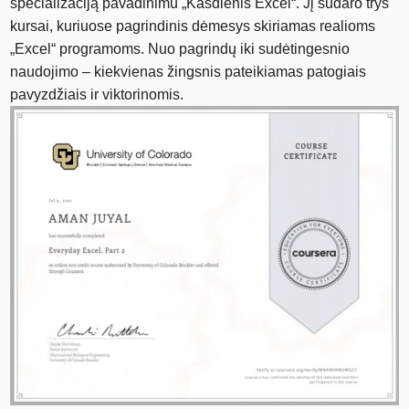
specializaciją pavadinimu „Kasdienis Excel“. Jį sudaro trys
kursai, kuriuose pagrindinis dėmesys skiriamas realioms
„Excel“ programoms. Nuo pagrindų iki sudėtingesnio
naudojimo – kiekvienas žingsnis pateikiamas patogiais
pavyzdžiais ir viktorinomis.