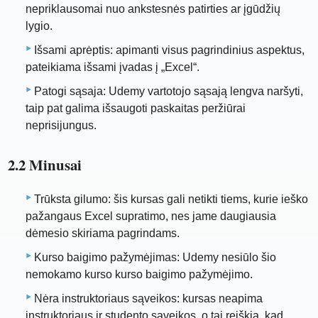
nepriklausomai nuo ankstesnės patirties ar įgūdžių
lygio.
Išsami aprėptis: apimanti visus pagrindinius aspektus,
pateikiama išsami įvadas į „Excel“.
Patogi sąsaja: Udemy vartotojo sąsają lengva naršyti,
taip pat galima išsaugoti paskaitas peržiūrai
neprisijungus.
2.2 Minusai
Trūksta gilumo: šis kursas gali netikti tiems, kurie ieško
pažangaus Excel supratimo, nes jame daugiausia
dėmesio skiriama pagrindams.
Kurso baigimo pažymėjimas: Udemy nesiūlo šio
nemokamo kurso kurso baigimo pažymėjimo.
Nėra instruktoriaus sąveikos: kursas neapima
instruktoriaus ir studento sąveikos, o tai reiškia, kad