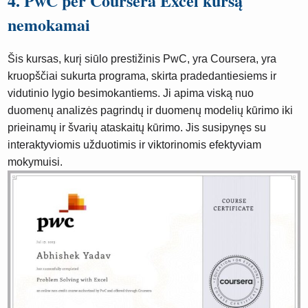
4. PwC per Coursera Excel kursą
nemokamai
Šis kursas, kurį siūlo prestižinis PwC, yra Coursera, yra
kruopščiai sukurta programa, skirta pradedantiesiems ir
vidutinio lygio besimokantiems. Ji apima viską nuo
duomenų analizės pagrindų ir duomenų modelių kūrimo iki
prieinamų ir švarių ataskaitų kūrimo. Jis susipynęs su
interaktyviomis užduotimis ir viktorinomis efektyviam
mokymuisi.