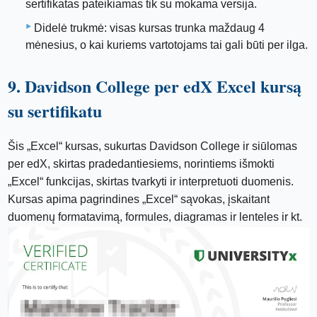
sertifikatas pateikiamas tik su mokama versija.
Didelė trukmė: visas kursas trunka maždaug 4
mėnesius, o kai kuriems vartotojams tai gali būti per ilga.
9. Davidson College per edX Excel kursą
su sertifikatu
Šis „Excel“ kursas, sukurtas Davidson College ir siūlomas
per edX, skirtas pradedantiesiems, norintiems išmokti
„Excel“ funkcijas, skirtas tvarkyti ir interpretuoti duomenis.
Kursas apima pagrindines „Excel“ sąvokas, įskaitant
duomenų formatavimą, formules, diagramas ir lenteles ir kt.