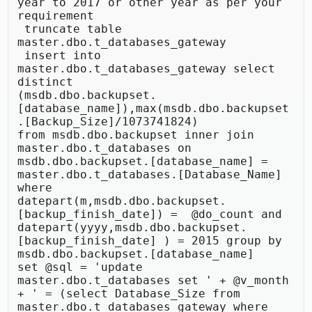
year to 2017 or other year as per your 
requirement 

 truncate table 
master.dbo.t_databases_gateway 

 insert into 
master.dbo.t_databases_gateway select 
distinct

(msdb.dbo.backupset.
[database_name]),max(msdb.dbo.backupset
.[Backup_Size]/1073741824)

from msdb.dbo.backupset inner join 
master.dbo.t_databases on 
msdb.dbo.backupset.[database_name] = 
master.dbo.t_databases.[Database_Name] 
where

datepart(m,msdb.dbo.backupset.
[backup_finish_date]) =  @do_count and 
datepart(yyyy,msdb.dbo.backupset.
[backup_finish_date] ) = 2015 group by 
msdb.dbo.backupset.[database_name]

set @sql = 'update 
master.dbo.t_databases set ' + @v_month 
+ ' = (select Database_Size from 
master.dbo.t_databases_gateway where 