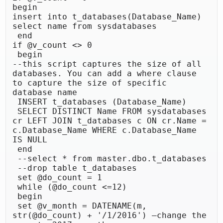
begin

insert into t_databases(Database_Name)

select name from sysdatabases 

 end

if @v_count <> 0 

 begin 

--this script captures the size of all 
databases. You can add a where clause 
to capture the size of specific 
database name 

 INSERT t_databases (Database_Name) 

 SELECT DISTINCT Name FROM sysdatabases 
cr LEFT JOIN t_databases c ON cr.Name = 
c.Database_Name WHERE c.Database_Name 
IS NULL 

 end 

 --select * from master.dbo.t_databases 

 --drop table t_databases 

 set @do_count = 1 

 while (@do_count <=12) 

 begin 

 set @v_month = DATENAME(m, 
str(@do_count) + '/1/2016') –change the 