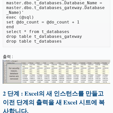
master.dbo.t_databases.Database_Name = 
master.dbo.t_databases_gateway.Database
_Name)'

exec (@sql)

set @do_count = @do_count + 1

end

select * from t_databases

drop table t_databases_gateway

drop table t_databases
출력 :
2 단계 : Excel의 새 인스턴스를 만들고
이전 단계의 출력을 새 Excel 시트에 복
사합니다.