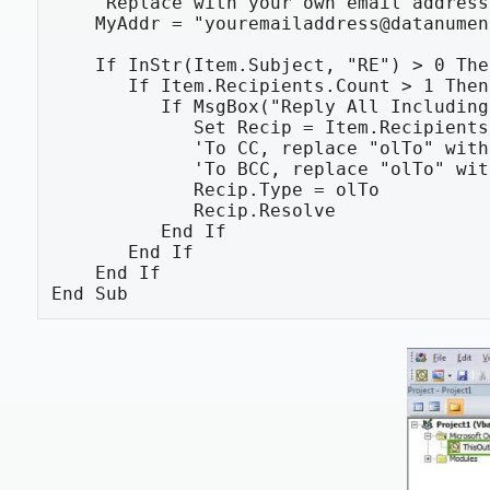
    'Replace with your own email address

    MyAddr = "youremailaddress@datanumen.com"

    If InStr(Item.Subject, "RE") > 0 Then

       If Item.Recipients.Count > 1 Then

          If MsgBox("Reply All Including Yourself?", vbYesNo + vbQuestion) = vbYes Then

             Set Recip = Item.Recipients.Add(MyAddr)

             'To CC, replace "olTo" with "olCC"

             'To BCC, replace "olTo" with "olBCC"

             Recip.Type = olTo

             Recip.Resolve

          End If

       End If

    End If

End Sub