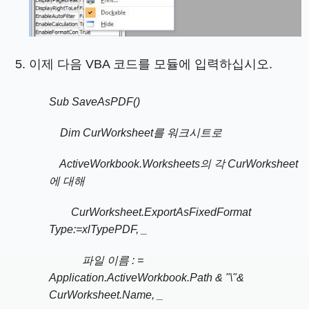
이제 다음 VBA 코드를 모듈에 입력하십시오.
Sub SaveAsPDF()
Dim CurWorksheet를 워크시트로
ActiveWorkbook.Worksheets의 각 CurWorksheet
에 대해
CurWorksheet.ExportAsFixedFormat
Type:=xlTypePDF, _
파일 이름 : =
Application.ActiveWorkbook.Path & "\"&
CurWorksheet.Name, _