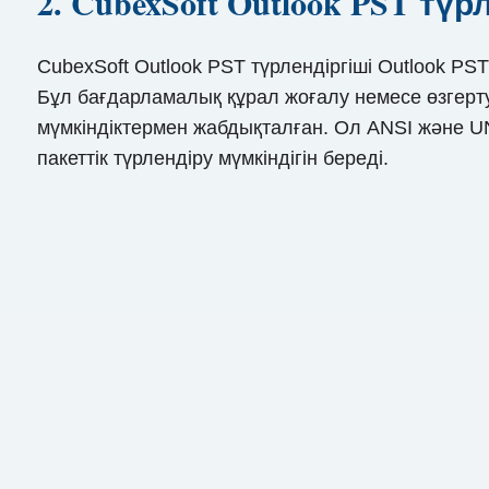
2. CubexSoft Outlook PST түр
CubexSoft Outlook PST түрлендіргіші Outlook P
Бұл бағдарламалық құрал жоғалу немесе өзгерту қ
мүмкіндіктермен жабдықталған. Ол ANSI және
пакеттік түрлендіру мүмкіндігін береді.