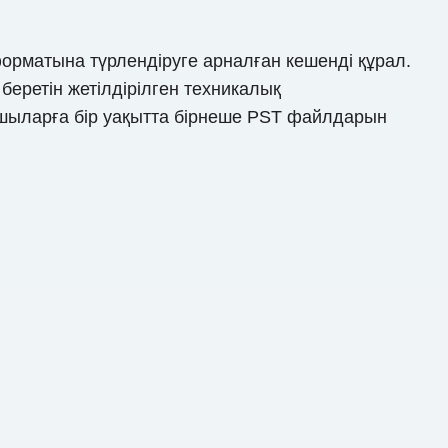
форматына түрлендіруге арналған кешенді құрал.
 беретін жетілдірілген техникалық
ыларға бір уақытта бірнеше PST файлдарын