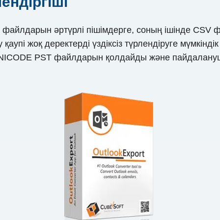
лендіргіші
ST файлдарын әртүрлі пішімдерге, соның ішінде CSV 
аупі жоқ деректерді үздіксіз түрлендіруге мүмкіндік
 UNICODE PST файлдарын қолдайды және пайдалануш