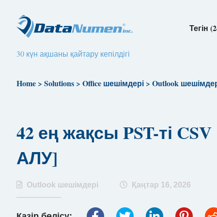
Тегін (2
30 күн ақшаны қайтару кепілдігі
Home
>
Solutions
>
Office шешімдері
>
Outlook шешімде
42 ең жақсы PST-ті CS
АЛУ]
Outlook шешімдері
Қаңтар 16, 2026
Қазір бөлісу: