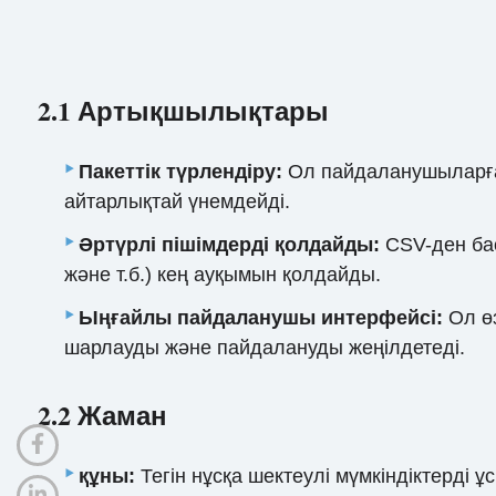
2.1 Артықшылықтары
Пакеттік түрлендіру:
Ол пайдаланушыларға б
айтарлықтай үнемдейді.
Әртүрлі пішімдерді қолдайды:
CSV-ден бас
және т.б.) кең ауқымын қолдайды.
Ыңғайлы пайдаланушы интерфейсі:
Ол өз
шарлауды және пайдалануды жеңілдетеді.
2.2 Жаман
құны:
Тегін нұсқа шектеулі мүмкіндіктерді