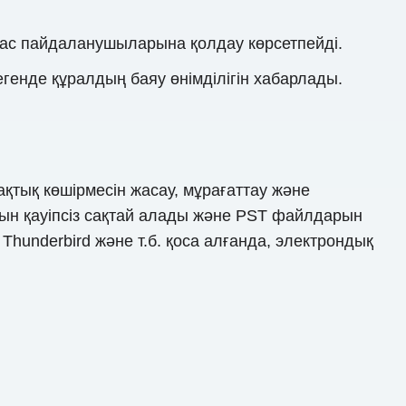
 Mac пайдаланушыларына қолдау көрсетпейді.
енде құралдың баяу өнімділігін хабарлады.
ақтық көшірмесін жасау, мұрағаттау және
рын қауіпсіз сақтай алады және PST файлдарын
 Thunderbird және т.б. қоса алғанда, электрондық