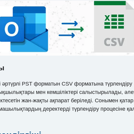
ры
і әртүрлі PST форматын CSV форматына түрлендіру 
ықшылықтары мен кемшіліктері салыстырылады, әле
тесетін жан-жақты ақпарат беріледі. Сонымен қата
рмашылықтардың деректерді түрлендіру процесіне қала