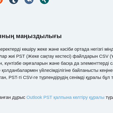
ралының маңыздылығы
еректерді көшіру жеке және кәсіби ортада негізгі м
ар жиі PST (Жеке сақтау кестесі) файлдарын CSV (Ү
, күнтізбе оқиғаларын және басқа да элементтерді с
ше қолданбалармен үйлесімділігіне байланысты кеңін
тан, PST-ті CSV-ге түрлендірудің сенімді құралы бұ
анған дұрыс
Outlook PST қалпына келтіру құралы
түр