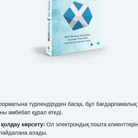
матына түрлендіруден басқа, бұл бағдарламалық қ
оны әмбебап құрал етеді.
 қолдау көрсету:
Ол электрондық пошта клиенттерін
 пайдалана алады.