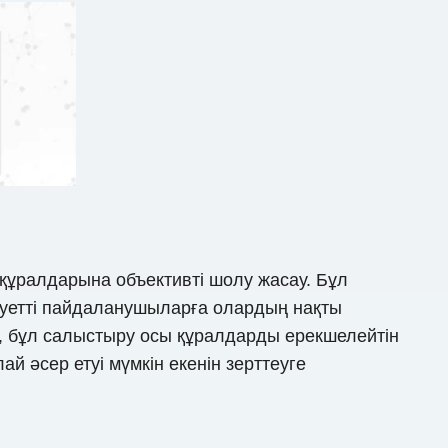
құралдарына объективті шолу жасау. Бұл
уетті пайдаланушыларға олардың нақты
р, бұл салыстыру осы құралдарды ерекшелейтін
й әсер етуі мүмкін екенін зерттеуге