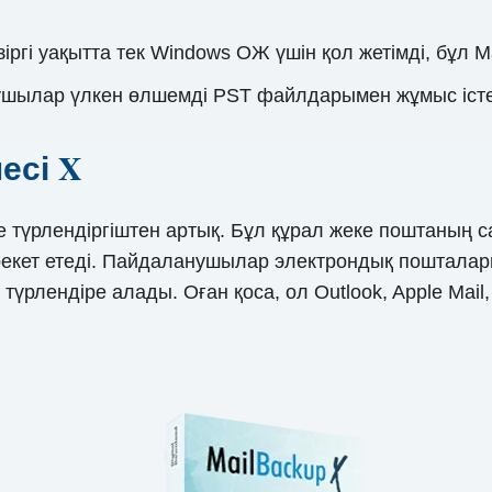
іргі уақытта тек Windows ОЖ үшін қол жетімді, бұл
шылар үлкен өлшемді PST файлдарымен жұмыс істег
есі X
 түрлендіргіштен артық. Бұл құрал жеке поштаның с
әрекет етеді. Пайдаланушылар электрондық поштала
түрлендіре алады. Оған қоса, ол Outlook, Apple Mail,