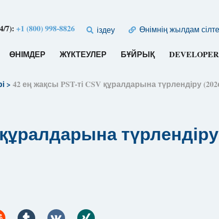
4/7):
+1 (800) 998-8826
Өнімнің жылдам сілт
іздеу
ӨНІМДЕР
ЖҮКТЕУЛЕР
БҰЙРЫҚ
DEVELOPER
рі
>
42 ең жақсы PST-ті CSV құралдарына түрлендіру (202
V құралдарына түрлендіру