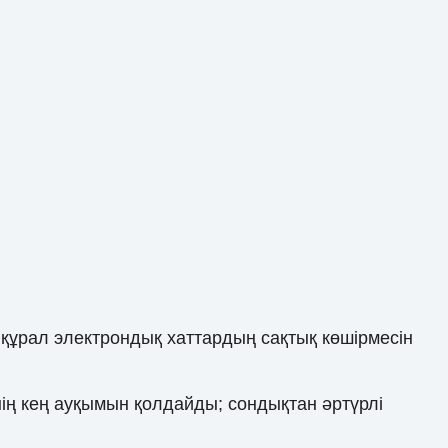
ұрал электрондық хаттардың сақтық көшірмесін
ің кең ауқымын қолдайды; сондықтан әртүрлі