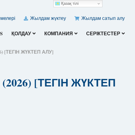
Қазақ тілі
емелері
Жылдам жүктеу
Жылдам сатып алу
S
ҚОЛДАУ
КОМПАНИЯ
СЕРІКТЕСТЕР
6) [ТЕГІН ЖҮКТЕП АЛУ]
 (2026) [ТЕГІН ЖҮКТЕП