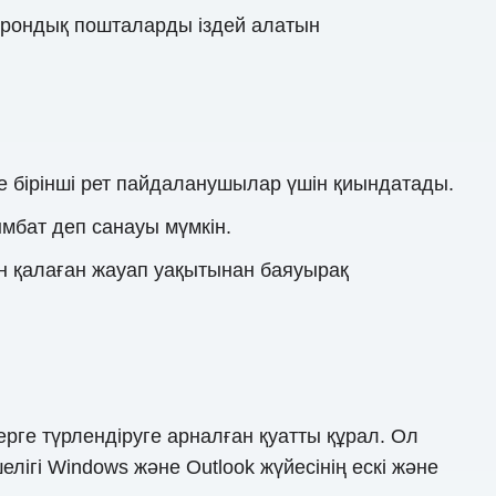
трондық пошталарды іздей алатын
е бірінші рет пайдаланушылар үшін қиындатады.
ымбат деп санауы мүмкін.
н қалаған жауап уақытынан баяуырақ
рге түрлендіруге арналған қуатты құрал. Ол
ігі Windows және Outlook жүйесінің ескі және