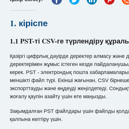
1. кіріспе
1.1 PST-ті CSV-ге түрлендіру құ
Қазіргі цифрлық дәуірде деректер алмасу және д
деректерімен жұмыс істеген кезде пайдаланушыл
керек. PST - электрондық пошта хабарламаларын
меншікті файл түрі. Екінші жағынан, CSV бірне
экспорттауды және өңдеуді жеңілдетеді. Сондық
жоғалу қаупін азайту үшін өте маңызды.
Зақымдалған PST файлдары үшін файлды қолд
қалпына келтіру үшін.