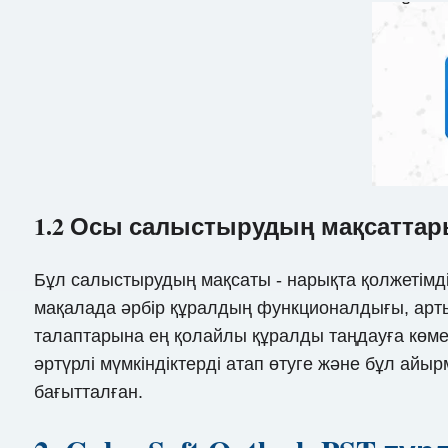
1.2 Осы салыстырудың мақсатта
Бұл салыстырудың мақсаты - нарықта қолжетімд
мақалада әрбір құралдың функционалдығы, арт
талаптарына ең қолайлы құралды таңдауға көмек
әртүрлі мүмкіндіктерді атап өтуге және бұл айы
бағытталған.