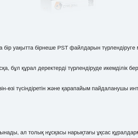
ір уақытта бірнеше PST файлдарын түрлендіруге мүм
қа, бұл құрал деректерді түрлендіруде икемділік б
ін-өзі түсіндіретін және қарапайым пайдаланушы и
 ұсынады, ал толық нұсқасы нарықтағы ұқсас құрал