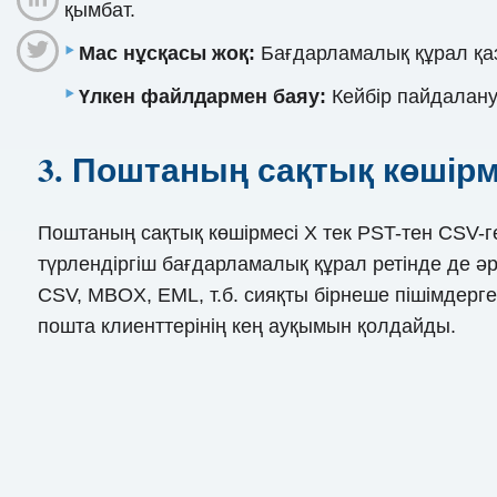
қымбат.
Mac нұсқасы жоқ:
Бағдарламалық құрал қаз
Үлкен файлдармен баяу:
Кейбір пайдалану
3. Поштаның сақтық көшірм
Поштаның сақтық көшірмесі X тек PST-тен CSV-ге
түрлендіргіш бағдарламалық құрал ретінде де 
CSV, MBOX, EML, т.б. сияқты бірнеше пішімдерге 
пошта клиенттерінің кең ауқымын қолдайды.