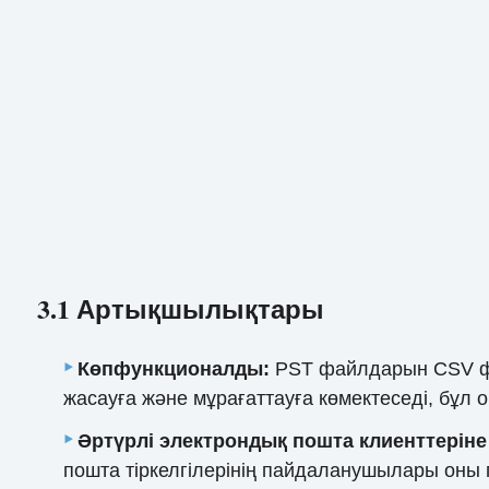
3.1 Артықшылықтары
Көпфункционалды:
PST файлдарын CSV фор
жасауға және мұрағаттауға көмектеседі, бұл 
Әртүрлі электрондық пошта клиенттеріне
пошта тіркелгілерінің пайдаланушылары оны