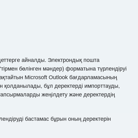
індеттерге айналды. Электрондық пошта
тірмен бөлінген мәндер) форматына түрлендіруі
ақтайтын Microsoft Outlook бағдарламасының
ен қолданылады, бұл деректерді импорттауды,
л тапсырмаларды жеңілдету және деректердің
лендіруді бастамас бұрын оның деректерін