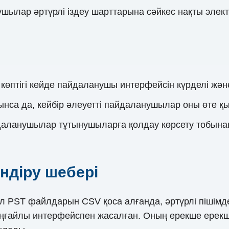
шылар әртүрлі іздеу шарттарына сәйкес нақты элек
өптігі кейде пайдаланушы интерфейсін күрделі жән
ынса да, кейбір әлеуетті пайдаланушылар оны өте қ
даланушылар тұтынушыларға қолдау көрсету тобына
ендіру шебері
ұл PST файлдарын CSV қоса алғанда, әртүрлі пішімде
ңғайлы интерфейспен жасалған. Оның ерекше ерекшел