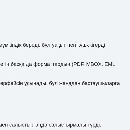
кіндік береді, бұл уақыт пен күш-жігерді
еретін басқа да форматтардың (PDF, MBOX, EML
нтерфейсін ұсынады, бұл жаңадан бастаушыларға
дармен салыстырғанда салыстырмалы түрде