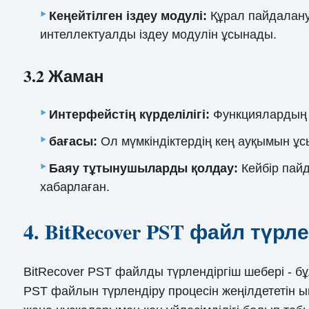
Кеңейтілген іздеу модулі:
Құрал пайдалану
интеллектуалды іздеу модулін ұсынады.
3.2 Жаман
Интерфейстің күрделілігі:
Функциялардың к
бағасы:
Ол мүмкіндіктердің кең ауқымын ұс
Баяу тұтынушыларды қолдау:
Кейбір пай
хабарлаған.
4. BitRecover PST файл түрл
BitRecover PST файлды түрлендіргіш шебері - б
PST файлын түрлендіру процесін жеңілдететін ы