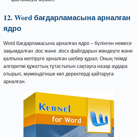
12. Word бағдарламасына арналған
ядро
Word бағдарламасына арналған ядро ​​– бүлінген немесе
зақымдалған .doc және .docx файлдарын жөндеуге және
қалпына келтіруге арналған шебер құрал. Оның тиімді
алгоритмі құжаттың тұтастығын сақтауға назар аудара
отырып, мүмкіндігінше көп деректерді қайтаруға
арналған.