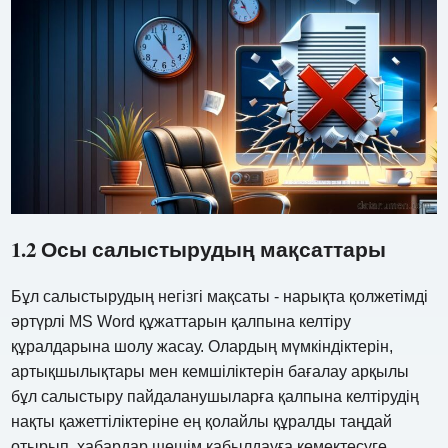
1.2 Осы салыстырудың мақсаттары
Бұл салыстырудың негізгі мақсаты - нарықта қолжетімді
әртүрлі MS Word құжаттарын қалпына келтіру
құралдарына шолу жасау. Олардың мүмкіндіктерін,
артықшылықтары мен кемшіліктерін бағалау арқылы
бұл салыстыру пайдаланушыларға қалпына келтірудің
нақты қажеттіліктеріне ең қолайлы құралды таңдай
отырып, хабардар шешім қабылдауға көмектесуге