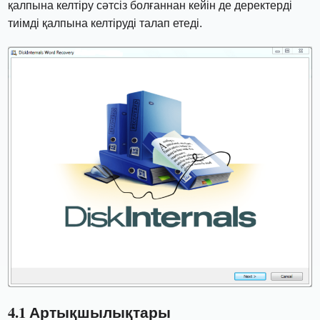
қалпына келтіру сәтсіз болғаннан кейін де деректерді
тиімді қалпына келтіруді талап етеді.
4.1 Артықшылықтары