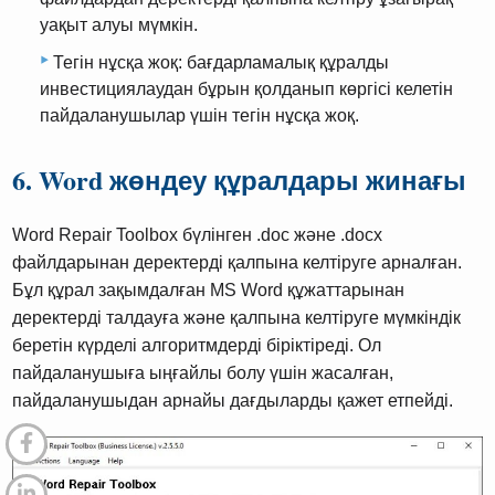
уақыт алуы мүмкін.
Тегін нұсқа жоқ: бағдарламалық құралды
инвестициялаудан бұрын қолданып көргісі келетін
пайдаланушылар үшін тегін нұсқа жоқ.
6. Word жөндеу құралдары жинағы
Word Repair Toolbox бүлінген .doc және .docx
файлдарынан деректерді қалпына келтіруге арналған.
Бұл құрал зақымдалған MS Word құжаттарынан
деректерді талдауға және қалпына келтіруге мүмкіндік
беретін күрделі алгоритмдерді біріктіреді. Ол
пайдаланушыға ыңғайлы болу үшін жасалған,
пайдаланушыдан арнайы дағдыларды қажет етпейді.