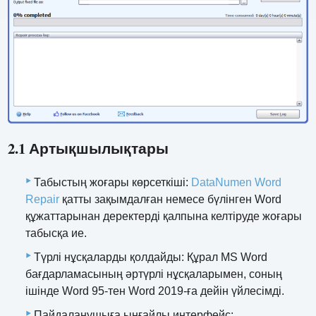
2.1 Артықшылықтары
Табыстың жоғары көрсеткіші:
DataNumen Word
Repair
қатты зақымдалған немесе бүлінген Word
құжаттарынан деректерді қалпына келтіруде жоғары
табысқа ие.
Түрлі нұсқаларды қолдайды: Құрал MS Word
бағдарламасының әртүрлі нұсқаларымен, соның
ішінде Word 95-тен Word 2019-ға дейін үйлесімді.
Пайдаланушыға ыңғайлы интерфейс: