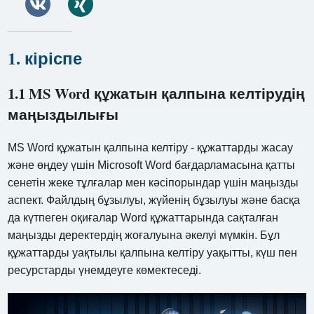
1. кіріспе
1.1 MS Word құжатын қалпына келтірудің
маңыздылығы
MS Word құжатын қалпына келтіру - құжаттарды жасау
және өңдеу үшін Microsoft Word бағдарламасына қатты
сенетін жеке тұлғалар мен кәсіпорындар үшін маңызды
аспект. Файлдың бұзылуы, жүйенің бұзылуы және басқа
да күтпеген оқиғалар Word құжаттарында сақталған
маңызды деректердің жоғалуына әкелуі мүмкін. Бұл
құжаттарды уақтылы қалпына келтіру уақытты, күш пен
ресурстарды үнемдеуге көмектеседі.