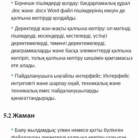
Бірнеше пішімдерді қолдау: бағдарламалық құрал
.doc және .docx Word файл пішімдерінің екеуін де
қалпына келтіруді қолдайды.
Деректерді жан-жақты қалпына келтіру: ол мәтінді,
пішімдеуді, кескіндерді, кестелерді, үстіңгі
деректемелерді, төменгі деректемелерді,
диаграммаларды және басқа элементтерді қалпына
келтіріп, толық қалпына келтіру шешімін қамтамасыз
ете алады.
Пайдаланушыға ыңғайлы интерфейс: Интерфейс
интуитивті және шарлау оңай, техникалық және
техникалық емес пайдаланушыларды
қанағаттандырады.
5.2 Жаман
Баяу жылдамдық: үлкен немесе қатты бүлінген
файлдардан деректерді қалпына келтіру ұзағырақ