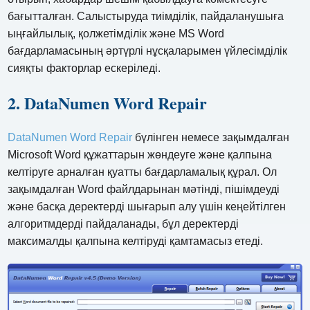
бағытталған. Салыстыруда тиімділік, пайдаланушыға
ыңғайлылық, қолжетімділік және MS Word
бағдарламасының әртүрлі нұсқаларымен үйлесімділік
сияқты факторлар ескеріледі.
2. DataNumen Word Repair
DataNumen Word Repair
бүлінген немесе зақымдалған
Microsoft Word құжаттарын жөндеуге және қалпына
келтіруге арналған қуатты бағдарламалық құрал. Ол
зақымдалған Word файлдарынан мәтінді, пішімдеуді
және басқа деректерді шығарып алу үшін кеңейтілген
алгоритмдерді пайдаланады, бұл деректерді
максималды қалпына келтіруді қамтамасыз етеді.