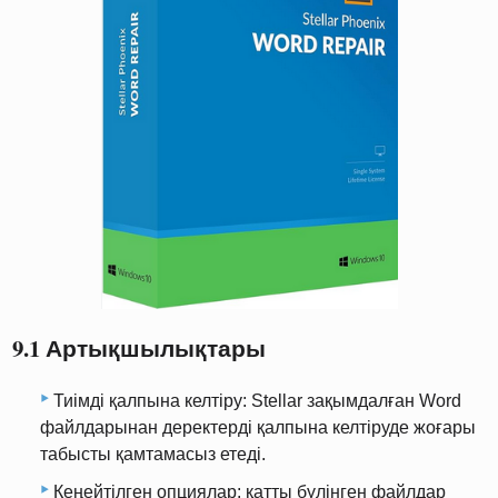
9.1 Артықшылықтары
Тиімді қалпына келтіру: Stellar зақымдалған Word
файлдарынан деректерді қалпына келтіруде жоғары
табысты қамтамасыз етеді.
Кеңейтілген опциялар: қатты бүлінген файлдар