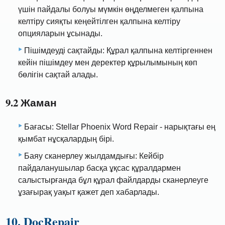
үшін пайдалы болуы мүмкін өңделмеген қалпына
келтіру сияқты кеңейтілген қалпына келтіру
опцияларын ұсынады.
Пішімдеуді сақтайды: Құрал қалпына келтіргеннен
кейін пішімдеу мен деректер құрылымының көп
бөлігін сақтай алады.
9.2 Жаман
Бағасы: Stellar Phoenix Word Repair - нарықтағы ең
қымбат нұсқалардың бірі.
Баяу сканерлеу жылдамдығы: Кейбір
пайдаланушылар басқа ұқсас құралдармен
салыстырғанда бұл құрал файлдарды сканерлеуге
ұзағырақ уақыт қажет деп хабарлады.
10. DocRepair