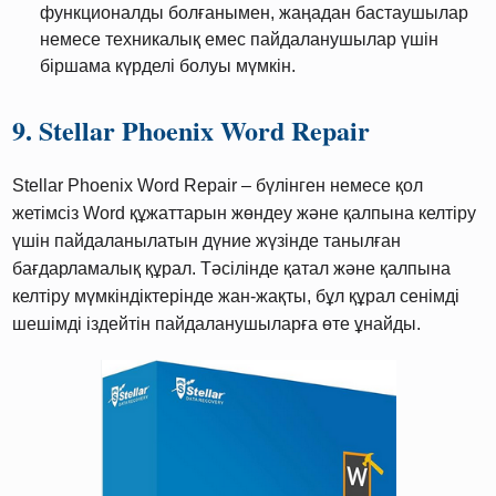
функционалды болғанымен, жаңадан бастаушылар
немесе техникалық емес пайдаланушылар үшін
біршама күрделі болуы мүмкін.
9. Stellar Phoenix Word Repair
Stellar Phoenix Word Repair – бүлінген немесе қол
жетімсіз Word құжаттарын жөндеу және қалпына келтіру
үшін пайдаланылатын дүние жүзінде танылған
бағдарламалық құрал. Тәсілінде қатал және қалпына
келтіру мүмкіндіктерінде жан-жақты, бұл құрал сенімді
шешімді іздейтін пайдаланушыларға өте ұнайды.