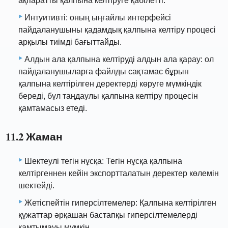
ақпаратты қалпына келтіруге қабілетті.
Интуитивті: оның ыңғайлы интерфейсі
пайдаланушыны қадамдық қалпына келтіру процесі
арқылы тиімді бағыттайды.
Алдын ала қалпына келтіруді алдын ала қарау: ол
пайдаланушыларға файлды сақтамас бұрын
қалпына келтірілген деректерді көруге мүмкіндік
береді, бұл таңдаулы қалпына келтіру процесін
қамтамасыз етеді.
11.2 Жаман
Шектеулі тегін нұсқа: Тегін нұсқа қалпына
келтіргеннен кейін экспортталатын деректер көлемін
шектейді.
Жетіспейтін гиперсілтемелер: Қалпына келтірілген
құжаттар әрқашан бастапқы гиперсілтемелерді
қамтымауы мүмкін.