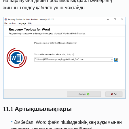
нашарлауына дейін проблемалық файл күйлерінің
жиынын өңдеу қабілеті үшін мақтайды.
11.1 Артықшылықтары
Әмбебап: Word файл пішімдерінің кең ауқымынан