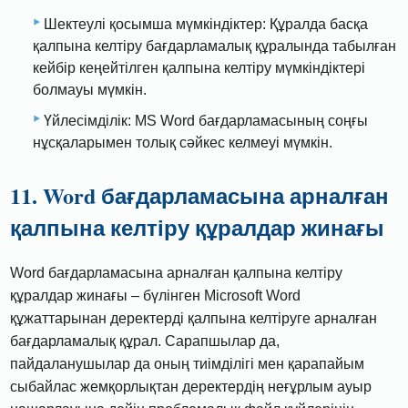
Шектеулі қосымша мүмкіндіктер: Құралда басқа
қалпына келтіру бағдарламалық құралында табылған
кейбір кеңейтілген қалпына келтіру мүмкіндіктері
болмауы мүмкін.
Үйлесімділік: MS Word бағдарламасының соңғы
нұсқаларымен толық сәйкес келмеуі мүмкін.
11. Word бағдарламасына арналған
қалпына келтіру құралдар жинағы
Word бағдарламасына арналған қалпына келтіру
құралдар жинағы – бүлінген Microsoft Word
құжаттарынан деректерді қалпына келтіруге арналған
бағдарламалық құрал. Сарапшылар да,
пайдаланушылар да оның тиімділігі мен қарапайым
сыбайлас жемқорлықтан деректердің неғұрлым ауыр