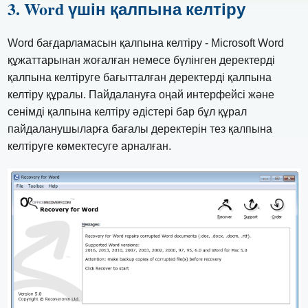
3. Word үшін қалпына келтіру
Word бағдарламасын қалпына келтіру - Microsoft Word
құжаттарынан жоғалған немесе бүлінген деректерді
қалпына келтіруге бағытталған деректерді қалпына
келтіру құралы. Пайдалануға оңай интерфейсі және
сенімді қалпына келтіру әдістері бар бұл құрал
пайдаланушыларға бағалы деректерін тез қалпына
келтіруге көмектесуге арналған.