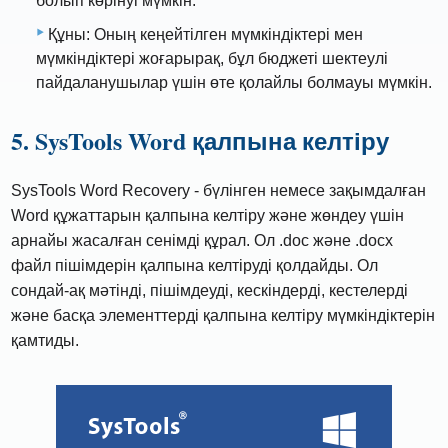
болып көрінуі мүмкін.
Құны: Оның кеңейтілген мүмкіндіктері мен
мүмкіндіктері жоғарырақ, бұл бюджеті шектеулі
пайдаланушылар үшін өте қолайлы болмауы мүмкін.
5. SysTools Word қалпына келтіру
SysTools Word Recovery - бүлінген немесе зақымдалған
Word құжаттарын қалпына келтіру және жөндеу үшін
арнайы жасалған сенімді құрал. Ол .doc және .docx
файл пішімдерін қалпына келтіруді қолдайды. Ол
сондай-ақ мәтінді, пішімдеуді, кескіндерді, кестелерді
және басқа элементтерді қалпына келтіру мүмкіндіктерін
қамтиды.