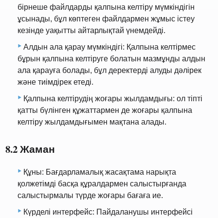
бірнеше файлдарды қалпына келтіру мүмкіндігін
ұсынады, бұл көптеген файлдармен жұмыс істеу
кезінде уақытты айтарлықтай үнемдейді.
Алдын ала қарау мүмкіндігі: Қалпына келтірмес
бұрын қалпына келтіруге болатын мазмұнды алдын
ала қарауға болады, бұл деректерді алуды дәлірек
және тиімдірек етеді.
Қалпына келтірудің жоғары жылдамдығы: ол тіпті
қатты бүлінген құжаттармен де жоғары қалпына
келтіру жылдамдығымен мақтана алады.
8.2 Жаман
Құны: Бағдарламалық жасақтама нарықта
қолжетімді басқа құралдармен салыстырғанда
салыстырмалы түрде жоғары бағаға ие.
Күрделі интерфейс: Пайдаланушы интерфейсі