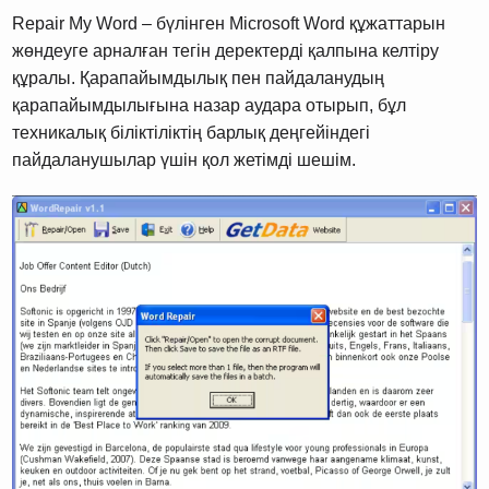
Repair My Word – бүлінген Microsoft Word құжаттарын
жөндеуге арналған тегін деректерді қалпына келтіру
құралы. Қарапайымдылық пен пайдаланудың
қарапайымдылығына назар аудара отырып, бұл
техникалық біліктіліктің барлық деңгейіндегі
пайдаланушылар үшін қол жетімді шешім.