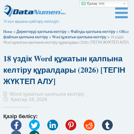
Қазақ тілі
30 күн ақшаны қайтару кепілдігі
Home
>
Деректерді қалпына келтіру
>
Файлды қалпына келтіру
>
Office
файлын қалпына келтіру
>
Word құжатын қалпына келтіру
>
18 үздік
Word құжатын қалпына келтіру құралдары (2026) [ТЕГІН ЖҮКТЕП АЛУ]
18 үздік Word құжатын қалпына
келтіру құралдары (2026) [ТЕГІН
ЖҮКТЕП АЛУ]
Word құжатын қалпына келтіру
Қаңтар 16, 2026
Қазір бөлісу: