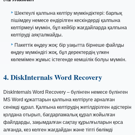
Шектеулі қалпына келтіру мүмкіндіктері: барлық
пішімдеу немесе ендірілген кескіндерді қалпына
келтірмеуі мүмкін, бұл кейбір жағдайларда қалпына
келтіруді аяқталмайды.
Пакеттік өңдеу жоқ: бір уақытта бірнеше файлды
өңдеу мүмкіндігі жоқ, бұл деректердің үлкен
көлемімен жұмыс істегенде кемшілік болуы мүмкін.
4. DiskInternals Word Recovery
DiskInternals Word Recovery – бүлінген немесе бүлінген
MS Word құжаттарын қалпына келтіруге арналған
сенімді құрал. Қалпына келтірудің жетілдірілген әдістерін
қолдана отырып, бағдарламалық құрал жойылған
файлдарды, зақымдалған сақтау құрылғыларын қоса
алғанда, кез келген жағдайдан және тіпті бөлімді