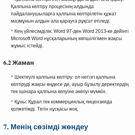
Қалпына келтіру процесінің алдында
пайдаланушыларға қалпына келтірілетін құжат
мазмұнын алдын ала қарауға рұқсат етіледі.
Кең үйлесімділік: Word 97-ден Word 2013-ке дейінгі
Microsoft Word нұсқаларының көпшілігімен жақсы
жұмыс істейді.
6.2 Жаман
Шектеулі қалпына келтіру: ол негізгі қалпына
келтіруді жақсы өңдесе де, ауыр бұзылу деректердің
тек ішінара қалпына келуіне әкелуі мүмкін.
Құны: Құрал тек коммерциялық лицензияда
қолжетімді. Тегін нұсқасы жоқ.
7. Менің сөзімді жөндеу