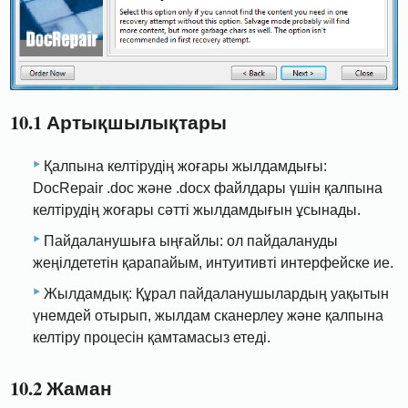
10.1 Артықшылықтары
Қалпына келтірудің жоғары жылдамдығы:
DocRepair .doc және .docx файлдары үшін қалпына
келтірудің жоғары сәтті жылдамдығын ұсынады.
Пайдаланушыға ыңғайлы: ол пайдалануды
жеңілдететін қарапайым, интуитивті интерфейске ие.
Жылдамдық: Құрал пайдаланушылардың уақытын
үнемдей отырып, жылдам сканерлеу және қалпына
келтіру процесін қамтамасыз етеді.
10.2 Жаман