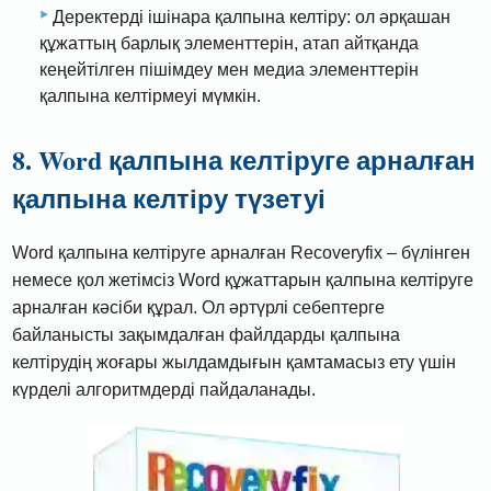
Деректерді ішінара қалпына келтіру: ол әрқашан
құжаттың барлық элементтерін, атап айтқанда
кеңейтілген пішімдеу мен медиа элементтерін
қалпына келтірмеуі мүмкін.
8. Word қалпына келтіруге арналған
қалпына келтіру түзетуі
Word қалпына келтіруге арналған Recoveryfix – бүлінген
немесе қол жетімсіз Word құжаттарын қалпына келтіруге
арналған кәсіби құрал. Ол әртүрлі себептерге
байланысты зақымдалған файлдарды қалпына
келтірудің жоғары жылдамдығын қамтамасыз ету үшін
күрделі алгоритмдерді пайдаланады.