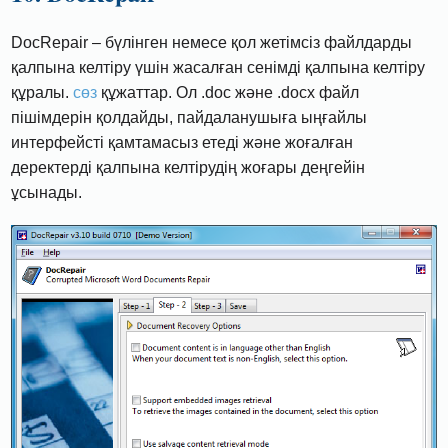
DocRepair – бүлінген немесе қол жетімсіз файлдарды
қалпына келтіру үшін жасалған сенімді қалпына келтіру
құралы.
сөз
құжаттар. Ол .doc және .docx файл
пішімдерін қолдайды, пайдаланушыға ыңғайлы
интерфейсті қамтамасыз етеді және жоғалған
деректерді қалпына келтірудің жоғары деңгейін
ұсынады.