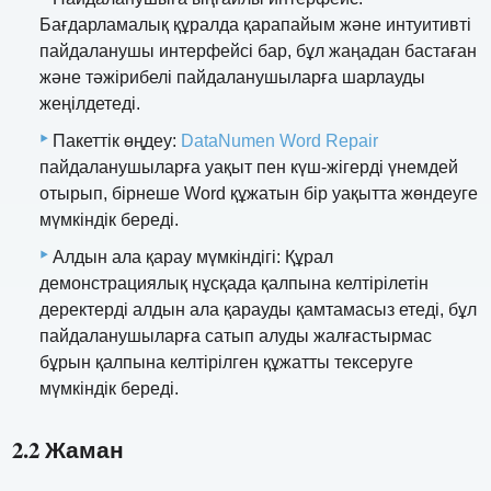
Бағдарламалық құралда қарапайым және интуитивті
пайдаланушы интерфейсі бар, бұл жаңадан бастаған
және тәжірибелі пайдаланушыларға шарлауды
жеңілдетеді.
Пакеттік өңдеу:
DataNumen Word Repair
пайдаланушыларға уақыт пен күш-жігерді үнемдей
отырып, бірнеше Word құжатын бір уақытта жөндеуге
мүмкіндік береді.
Алдын ала қарау мүмкіндігі: Құрал
демонстрациялық нұсқада қалпына келтірілетін
деректерді алдын ала қарауды қамтамасыз етеді, бұл
пайдаланушыларға сатып алуды жалғастырмас
бұрын қалпына келтірілген құжатты тексеруге
мүмкіндік береді.
2.2 Жаман