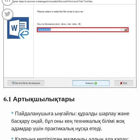
6.1 Артықшылықтары
Пайдаланушыға ыңғайлы: құралды шарлау және
басқару оңай, бұл оны кең техникалық білімі жоқ
адамдар үшін практикалық нұсқа етеді.
Қалпына келтірілген мазмұнды алдын ала қарау: