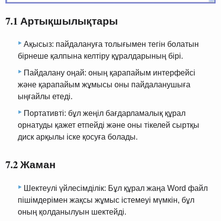
7.1 Артықшылықтары
Ақысыз: пайдалануға толығымен тегін болатын
бірнеше қалпына келтіру құралдарының бірі.
Пайдалану оңай: оның қарапайым интерфейсі
және қарапайым жұмысы оны пайдаланушыға
ыңғайлы етеді.
Портативті: бұл жеңіл бағдарламалық құрал
орнатуды қажет етпейді және оны тікелей сыртқы
диск арқылы іске қосуға болады.
7.2 Жаман
Шектеулі үйлесімділік: Бұл құрал жаңа Word файл
пішімдерімен жақсы жұмыс істемеуі мүмкін, бұл
оның қолданылуын шектейді.