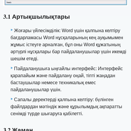
3.1 Артықшылықтары
Жоғары үйлесімділік: Word үшін қалпына келтіру
бағдарламасы Word нұсқаларының кең ауқымымен
жұмыс істеуге арналған, бұл оны Word құжатының
әртүрлі нұсқалары бар пайдаланушылар үшін икемді
шешім етеді.
Пайдаланушыға ыңғайлы интерфейс: Интерфейс
қарапайым және пайдалану оңай, тіпті жаңадан
бастаушылар немесе техникалық емес
пайдаланушылар үшін.
Сапалы деректерді қалпына келтіру: бүлінген
файлдардан мәтіндік және құрылымдық ақпаратты
сенімді түрде шығаруға қабілетті.
3.2 Жаман