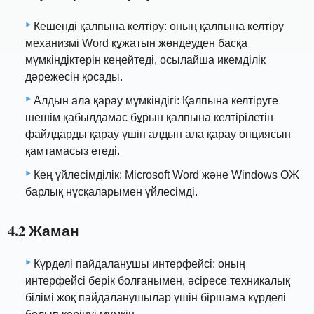
Кешенді қалпына келтіру: оның қалпына келтіру
механизмі Word құжатын жөндеуден басқа
мүмкіндіктерін кеңейтеді, осылайша икемділік
дәрежесін қосады.
Алдын ала қарау мүмкіндігі: Қалпына келтіруге
шешім қабылдамас бұрын қалпына келтірілетін
файлдарды қарау үшін алдын ала қарау опциясын
қамтамасыз етеді.
Кең үйлесімділік: Microsoft Word және Windows ОЖ
барлық нұсқаларымен үйлесімді.
4.2 Жаман
Күрделі пайдаланушы интерфейсі: оның
интерфейсі берік болғанымен, әсіресе техникалық
білімі жоқ пайдаланушылар үшін біршама күрделі