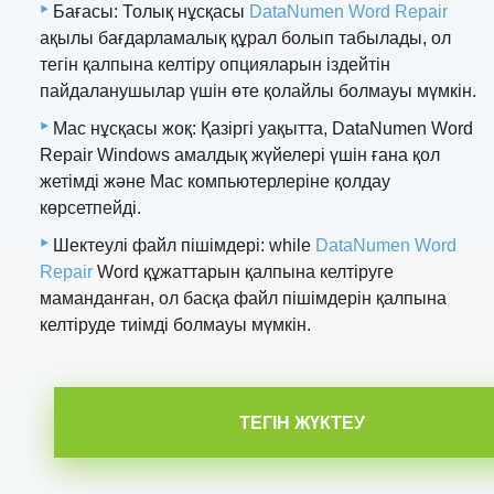
Бағасы: Толық нұсқасы
DataNumen Word Repair
ақылы бағдарламалық құрал болып табылады, ол
тегін қалпына келтіру опцияларын іздейтін
пайдаланушылар үшін өте қолайлы болмауы мүмкін.
Mac нұсқасы жоқ: Қазіргі уақытта, DataNumen Word
Repair Windows амалдық жүйелері үшін ғана қол
жетімді және Mac компьютерлеріне қолдау
көрсетпейді.
Шектеулі файл пішімдері: while
DataNumen Word
Repair
Word құжаттарын қалпына келтіруге
маманданған, ол басқа файл пішімдерін қалпына
келтіруде тиімді болмауы мүмкін.
ТЕГІН ЖҮКТЕУ