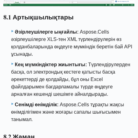
8.1 Артықшылықтары
Әзірлеушілерге ыңғайлы:
Aspose.Cells
әзірлеушілерге XLS-тен XML түрлендірулерін өз
қолданбаларында өңдеуге мүмкіндік беретін бай API
ұсынады.
Кең мүмкіндіктер жиынтығы:
Түрлендірулерден
басқа, ол электрондық кестеге қатысты басқа
әрекеттерді де қолдайды, бұл оны Excel
файлдарымен бағдарламалы түрде өңдеуге
арналған кешенді шешімге айналдырады.
Сенімді өнімділік:
Aspose.Cells тұрақты жақсы
өнімділігімен және жоғары сапалы шығысымен
танымал.
8.2 Жаман