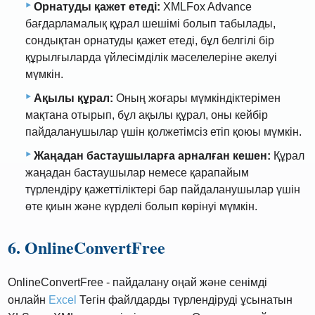
Орнатуды қажет етеді:
XMLFox Advance
бағдарламалық құрал шешімі болып табылады,
сондықтан орнатуды қажет етеді, бұл белгілі бір
құрылғыларда үйлесімділік мәселелеріне әкелуі
мүмкін.
Ақылы құрал:
Оның жоғары мүмкіндіктерімен
мақтана отырып, бұл ақылы құрал, оны кейбір
пайдаланушылар үшін қолжетімсіз етіп қоюы мүмкін.
Жаңадан бастаушыларға арналған кешен:
Құрал
жаңадан бастаушылар немесе қарапайым
түрлендіру қажеттіліктері бар пайдаланушылар үшін
өте қиын және күрделі болып көрінуі мүмкін.
6. OnlineConvertFree
OnlineConvertFree - пайдалану оңай және сенімді
онлайн
Excel
Тегін файлдарды түрлендіруді ұсынатын