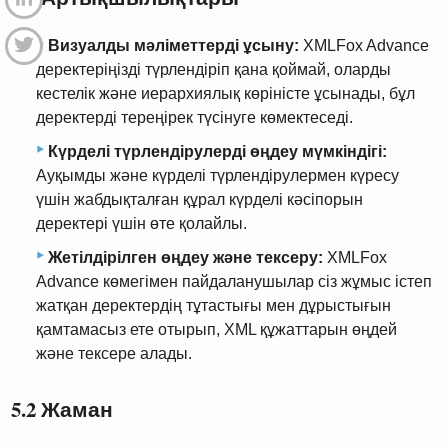
Визуалды мәліметтерді ұсыну:
XMLFox Advance
деректеріңізді түрлендіріп қана қоймай, оларды
кестелік және иерархиялық көріністе ұсынады, бұл
деректерді тереңірек түсінуге көмектеседі.
Күрделі түрлендірулерді өңдеу мүмкіндігі:
Ауқымды және күрделі түрлендірулермен күресу
үшін жабдықталған құрал күрделі кәсіпорын
деректері үшін өте қолайлы.
Жетілдірілген өңдеу және тексеру:
XMLFox
Advance көмегімен пайдаланушылар сіз жұмыс істеп
жатқан деректердің тұтастығы мен дұрыстығын
қамтамасыз ете отырып, XML құжаттарын өңдей
және тексере алады.
5.2 Жаман