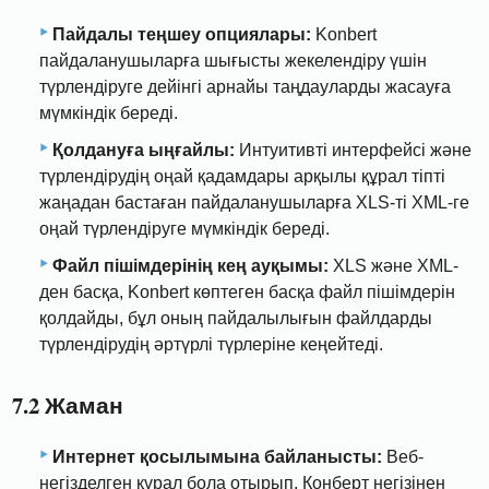
Пайдалы теңшеу опциялары:
Konbert
пайдаланушыларға шығысты жекелендіру үшін
түрлендіруге дейінгі арнайы таңдауларды жасауға
мүмкіндік береді.
Қолдануға ыңғайлы:
Интуитивті интерфейсі және
түрлендірудің оңай қадамдары арқылы құрал тіпті
жаңадан бастаған пайдаланушыларға XLS-ті XML-ге
оңай түрлендіруге мүмкіндік береді.
Файл пішімдерінің кең ауқымы:
XLS және XML-
ден басқа, Konbert көптеген басқа файл пішімдерін
қолдайды, бұл оның пайдалылығын файлдарды
түрлендірудің әртүрлі түрлеріне кеңейтеді.
7.2 Жаман
Интернет қосылымына байланысты:
Веб-
негізделген құрал бола отырып, Конберт негізінен