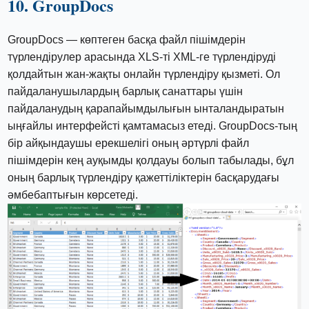
10. GroupDocs
GroupDocs — көптеген басқа файл пішімдерін
түрлендірулер арасында XLS-ті XML-ге түрлендіруді
қолдайтын жан-жақты онлайн түрлендіру қызметі. Ол
пайдаланушылардың барлық санаттары үшін
пайдаланудың қарапайымдылығын ынталандыратын
ыңғайлы интерфейсті қамтамасыз етеді. GroupDocs-тың
бір айқындаушы ерекшелігі оның әртүрлі файл
пішімдерін кең ауқымды қолдауы болып табылады, бұл
оның барлық түрлендіру қажеттіліктерін басқарудағы
әмбебаптығын көрсетеді.