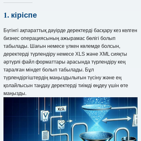
1. кіріспе
Бүгінгі ақпараттық дәуірде деректерді басқару кез келген
бизнес операциясының ажырамас бөлігі болып
табылады. Шағын немесе үлкен көлемде болсын,
деректерді түрлендіру немесе XLS және XML сияқты
әртүрлі файл форматтары арасында түрлендіру кең
таралған міндет болып табылады. Бұл
түрлендіргіштердің маңыздылығын түсіну және ең
қолайлысын таңдау деректерді тиімді өңдеу үшін өте
маңызды.