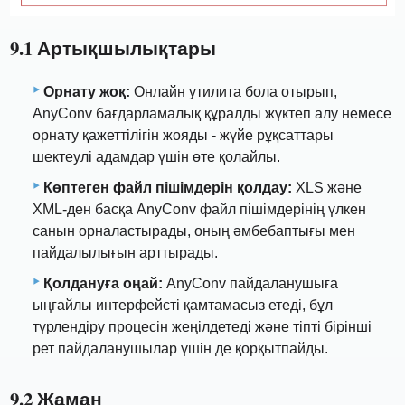
9.1 Артықшылықтары
Орнату жоқ:
Онлайн утилита бола отырып,
AnyConv бағдарламалық құралды жүктеп алу немесе
орнату қажеттілігін жояды - жүйе рұқсаттары
шектеулі адамдар үшін өте қолайлы.
Көптеген файл пішімдерін қолдау:
XLS және
XML-ден басқа AnyConv файл пішімдерінің үлкен
санын орналастырады, оның әмбебаптығы мен
пайдалылығын арттырады.
Қолдануға оңай:
AnyConv пайдаланушыға
ыңғайлы интерфейсті қамтамасыз етеді, бұл
түрлендіру процесін жеңілдетеді және тіпті бірінші
рет пайдаланушылар үшін де қорқытпайды.
9.2 Жаман