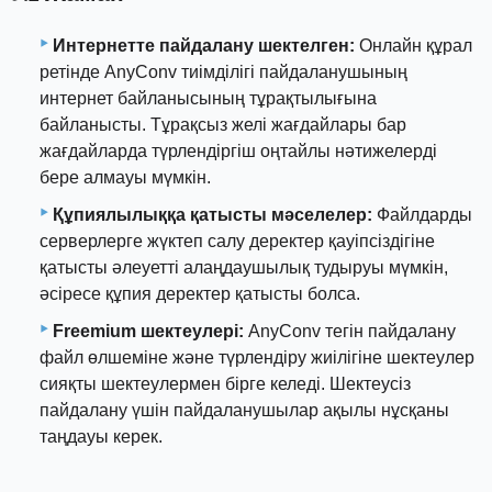
Интернетте пайдалану шектелген:
Онлайн құрал
ретінде AnyConv тиімділігі пайдаланушының
интернет байланысының тұрақтылығына
байланысты. Тұрақсыз желі жағдайлары бар
жағдайларда түрлендіргіш оңтайлы нәтижелерді
бере алмауы мүмкін.
Құпиялылыққа қатысты мәселелер:
Файлдарды
серверлерге жүктеп салу деректер қауіпсіздігіне
қатысты әлеуетті алаңдаушылық тудыруы мүмкін,
әсіресе құпия деректер қатысты болса.
Freemium шектеулері:
AnyConv тегін пайдалану
файл өлшеміне және түрлендіру жиілігіне шектеулер
сияқты шектеулермен бірге келеді. Шектеусіз
пайдалану үшін пайдаланушылар ақылы нұсқаны
таңдауы керек.