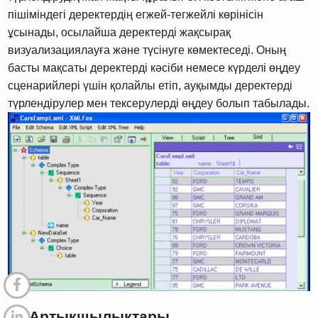
пішіміндегі деректердің егжей-тегжейлі көрінісін
ұсынады, осылайша деректерді жақсырақ
визуализациялауға және түсінуге көмектеседі. Оның
басты мақсаты деректерді кәсіби немесе күрделі өңдеу
сценарийлері үшін қолайлы етіп, ауқымды деректерді
түрлендірулер мен тексерулерді өңдеу болып табылады.
5.1 Артықшылықтары