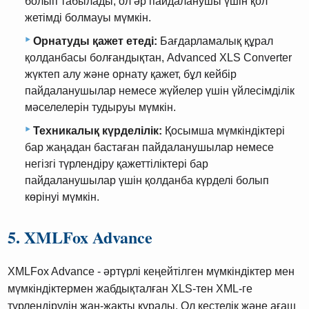
болып табылады, ол әр пайдаланушы үшін қол
жетімді болмауы мүмкін.
Орнатуды қажет етеді:
Бағдарламалық құрал
қолданбасы болғандықтан, Advanced XLS Converter
жүктеп алу және орнату қажет, бұл кейбір
пайдаланушылар немесе жүйелер үшін үйлесімділік
мәселелерін тудыруы мүмкін.
Техникалық күрделілік:
Қосымша мүмкіндіктері
бар жаңадан бастаған пайдаланушылар немесе
негізгі түрлендіру қажеттіліктері бар
пайдаланушылар үшін қолданба күрделі болып
көрінуі мүмкін.
5. XMLFox Advance
XMLFox Advance - әртүрлі кеңейтілген мүмкіндіктер мен
мүмкіндіктермен жабдықталған XLS-тен XML-ге
түрлендірудің жан-жақты құралы. Ол кестелік және ағаш