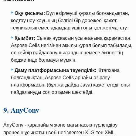
Оқу қисығы:
Бұл әзірлеуші ​​​​құралы болғандықтан,
кодтау ноу-хауының белгілі бір дәрежесі қажет –
техникалық емес адамдар үшін оны қол жетімді ету.
Қымбат:
Сынақ нұсқасын ұсынғанына қарамастан,
Aspose.Cells негізінен ақылы құрал болып табылады,
ол кейбір пайдаланушылардың немесе бизнестің
бюджетінде болмауы мүмкін.
Даму платформасына тәуелділік:
Кітапхана
болғандықтан, Aspose.Cells арнайы әзірлеу
платформасын (бұл жағдайда Java) қажет етеді, оны
пайдалануды сол ортамен шектейді.
9. AnyConv
AnyConv - қарапайым және мағынасыз түрлендіру
процесін ұсынатын веб-негізделген XLS-тен XML