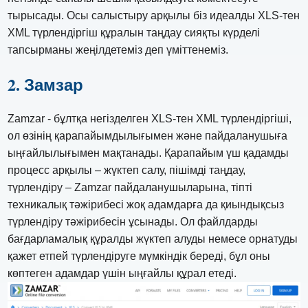
тырысады. Осы салыстыру арқылы біз идеалды XLS-тен
XML түрлендіргіш құралын таңдау сияқты күрделі
тапсырманы жеңілдетеміз деп үміттенеміз.
2. Замзар
Zamzar - бұлтқа негізделген XLS-тен XML түрлендіргіші,
ол өзінің қарапайымдылығымен және пайдаланушыға
ыңғайлылығымен мақтанады. Қарапайым үш қадамды
процесс арқылы – жүктеп салу, пішімді таңдау,
түрлендіру – Zamzar пайдаланушыларына, тіпті
техникалық тәжірибесі жоқ адамдарға да қиындықсыз
түрлендіру тәжірибесін ұсынады. Ол файлдарды
бағдарламалық құралды жүктеп алуды немесе орнатуды
қажет етпей түрлендіруге мүмкіндік береді, бұл оны
көптеген адамдар үшін ыңғайлы құрал етеді.