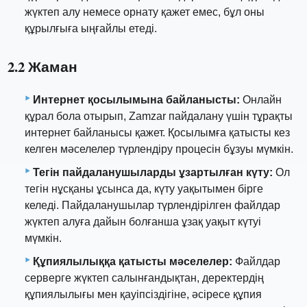
жүктеп алу немесе орнату қажет емес, бұл оны
құрылғыға ыңғайлы етеді.
2.2 Жаман
Интернет қосылымына байланысты:
Онлайн
құрал бола отырып, Zamzar пайдалану үшін тұрақты
интернет байланысы қажет. Қосылымға қатысты кез
келген мәселелер түрлендіру процесін бұзуы мүмкін.
Тегін пайдаланушыларды ұзартылған күту:
Ол
тегін нұсқаны ұсынса да, күту уақытымен бірге
келеді. Пайдаланушылар түрлендірілген файлдар
жүктеп алуға дайын болғанша ұзақ уақыт күтуі
мүмкін.
Құпиялылыққа қатысты мәселелер:
Файлдар
серверге жүктеп салынғандықтан, деректердің
құпиялылығы мен қауіпсіздігіне, әсіресе құпия