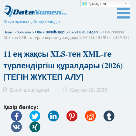
Қазақ тілі
30 күн ақшаны қайтару кепілдігі
Home
>
Solutions
>
Office шешімдері
>
Excel шешімдері
>
11 ең жақсы
XLS-тен XML-ге түрлендіргіш құралдары (2026) [ТЕГІН ЖҮКТЕП АЛУ]
11 ең жақсы XLS-тен XML-ге
түрлендіргіш құралдары (2026)
[ТЕГІН ЖҮКТЕП АЛУ]
Excel шешімдері
Қаңтар 16, 2026
Қазір бөлісу: