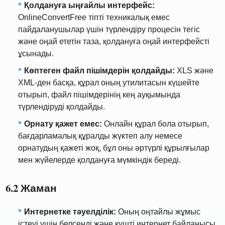
Қолдануға ыңғайлы интерфейс:
OnlineConvertFree тіпті техникалық емес
пайдаланушылар үшін түрлендіру процесін тегіс
және оңай ететін таза, қолдануға оңай интерфейсті
ұсынады.
Көптеген файл пішімдерін қолдайды:
XLS және
XML-ден басқа, құрал оның утилитасын күшейте
отырып, файл пішімдерінің кең ауқымында
түрлендіруді қолдайды.
Орнату қажет емес:
Онлайн құрал бола отырып,
бағдарламалық құралды жүктеп алу немесе
орнатудың қажеті жоқ, бұл оны әртүрлі құрылғылар
мен жүйелерде қолдануға мүмкіндік береді.
6.2 Жаман
Интернетке тәуелділік:
Оның оңтайлы жұмыс
істеуі үшін белсенді және күшті интернет байланысы