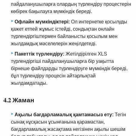
пайдаланушыларға олардың түрлендіру процестерін
көбірек бақылауға мүмкіндік береді.
Офлайн мүмкіндіктері:
Ол интернетке қосылуды
қажет етпей жұмыс істейді, сондықтан онлайн
түрлендіргіштермен байланысты қосылым мен
жылдамдық мәселелерін жеңілдетеді.
Пакеттік түрлендіру:
Жетілдірілген XLS
түрлендіргіші пайдаланушыларға бір уақытта
бірнеше файлдарды түрлендіруге мүмкіндік береді,
бұл түрлендіру процесін айтарлықтай
жылдамдатады.
4.2 Жаман
Ақылы бағдарламалық қамтамасыз ету:
Тегін
сынақ нұсқасын ұсынғанына қарамастан,
бағдарламалық жасақтама негізінен ақылы шешім