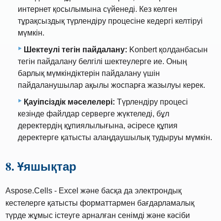
интернет қосылымына сүйенеді. Кез келген
тұрақсыздық түрлендіру процесіне кедергі келтіруі
мүмкін.
Шектеулі тегін пайдалану:
Konbert қолданбасын
тегін пайдалану белгілі шектеулерге ие. Оның
барлық мүмкіндіктерін пайдалану үшін
пайдаланушылар ақылы жоспарға жазылуы керек.
Қауіпсіздік мәселелері:
Түрлендіру процесі
кезінде файлдар серверге жүктеледі, бұл
деректердің құпиялылығына, әсіресе құпия
деректерге қатысты алаңдаушылық тудыруы мүмкін.
8. Ұяшықтар
Aspose.Cells - Excel және басқа да электрондық
кестелерге қатысты форматтармен бағдарламалық
түрде жұмыс істеуге арналған сенімді және кәсіби