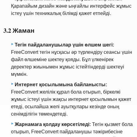
Қарапайым дизайн және ыңғайлы интерфейс жұмыс
істеу үшін техникалық білімді қажет етпейді.
3.2 Жаман
Тегін пайдаланушылар үшін өлшем шегі:
FreeConvert тегін нұсқасы әр түрлендіру сеансы үшін
файл өлшеміне шектеу қояды. Бұл үлкенірек
деректер жиынымен жұмыс істейтіндерді шектеуі
мүмкін.
Интернет қосылымына байланысты:
FreeConvert желілік құрал бола отырып, біркелкі
жұмыс істеуі үшін жақсы интернет қосылымын қажет
етеді, осылайша желі ауытқулары кезінде оның
сенімділігін төмендетеді.
Жарнамаға қолдау көрсетіледі:
Тегін қызмет бола
отырып, FreeConvert пайдаланушы тәжірибесіне