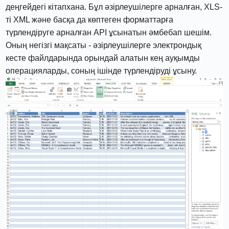
деңгейдегі кітапхана. Бұл әзірлеушілерге арналған, XLS-
ті XML және басқа да көптеген форматтарға
түрлендіруге арналған API ұсынатын әмбебап шешім.
Оның негізгі мақсаты - әзірлеушілерге электрондық
кесте файлдарында орындай алатын кең ауқымды
операцияларды, соның ішінде түрлендіруді ұсыну.