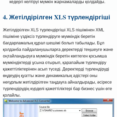
кедергі келтіруі мүмкін жарнамаларды қолдайды.
4. Жетілдірілген XLS түрлендіргіші
Жетілдірілген XLS түрлендіргіші XLS пішімінен XML
пішіміне үздіксіз түрлендіруге мүмкіндік беретін
бағдарламалық құрал шешімі болып табылады. Бұл
қолданба пайдаланушыларға деректерді теңшеуге және
оңтайландыруға мүмкіндік беретін көптеген қосымша
мүмкіндіктерді ұсына отырып, қарапайым түрлендіру
қажеттіліктерінен асып түседі. Деректерді түрлендіруді
өңдеудің қуатты және динамикалық әдістері оны
неғұрлым жетілдірілген таңдауға айналдырады, әсіресе
түрлендірудің күрделі қажеттіліктері бар бизнес үшін өте
қолайлы.