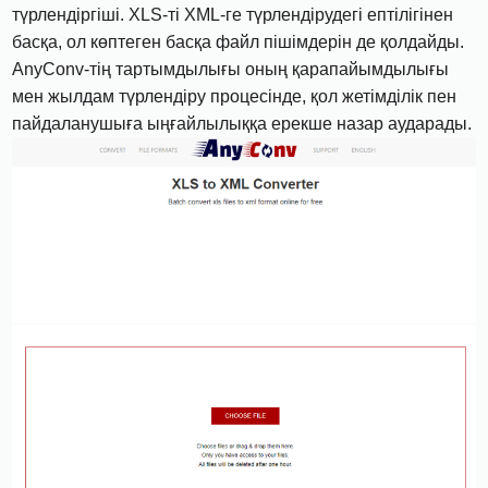
түрлендіргіші. XLS-ті XML-ге түрлендірудегі ептілігінен
басқа, ол көптеген басқа файл пішімдерін де қолдайды.
AnyConv-тің тартымдылығы оның қарапайымдылығы
мен жылдам түрлендіру процесінде, қол жетімділік пен
пайдаланушыға ыңғайлылыққа ерекше назар аударады.