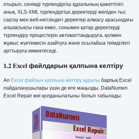
отырып, сенімді түрлендіргіш құралының қажеттілігі
анық. XLS-XML түрлендіргіші деректерді желіден тыс
сақтау мен веб-негізіндегі деректер алмасу арасындағы
алшақтықты ғана емес, сонымен қатар деректерді
түрлендіру процестерін автоматтандыруға, қолмен
жұмыс жүктемесін азайтуға және осылайша тиімділікті
арттыруға көмектеседі.
1.2 Excel файлдарын қалпына келтіру
An
Excel файлын қалпына келтіру құралы
барлық Excel
пайдаланушылары үшін де өте маңызды. DataNumen
Excel Repair жиі қолданылатыны болып табылады: