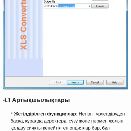
4.1 Артықшылықтары
Жетілдірілген функциялар:
Негізгі түрлендіруден
басқа, құралда деректерді сүзу және пәрмен жолын
қолдау сияқты кеңейтілген опциялар бар, бұл