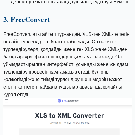
деректерге қатысты алаңдаушылық тудыруы мүмкін.
3. FreeConvert
FreeConvert, аты айтып тұрғандай, XLS-тен XML-ге тегін
онлайн түрлендіргіш болып табылады. Ол пакеттік
түрлендірулерді қолдайды және тек XLS және XML-ден
басқа әртүрлі файл пішімдерін қамтамасыз етеді. Ол
ұйымдастырылған интерфейсті ұсынады және жылдам
түрлендіру процесін қамтамасыз етеді, бұл оны
қолжетімді және тиімді түрлендіру шешімдерін қажет
ететін көптеген пайдаланушылар арасында қолайлы
құрал етеді.