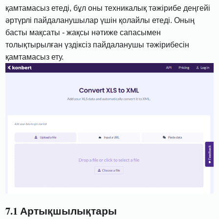
қамтамасыз етеді, бұл оны техникалық тәжірибе деңгейі
әртүрлі пайдаланушылар үшін қолайлы етеді. Оның
басты мақсаты - жақсы нәтиже сапасымен
толықтырылған үздіксіз пайдаланушы тәжірибесін
қамтамасыз ету.
7.1 Артықшылықтары