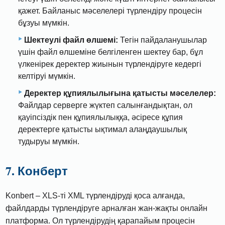
қажет. Байланыс мәселелері түрлендіру процесін
бұзуы мүмкін.
Шектеулі файл өлшемі:
Тегін пайдаланушылар
үшін файл өлшеміне белгіленген шектеу бар, бұл
үлкенірек деректер жиынын түрлендіруге кедергі
келтіруі мүмкін.
Деректер құпиялылығына қатысты мәселелер:
Файлдар серверге жүктеп салынғандықтан, ол
қауіпсіздік пен құпиялылыққа, әсіресе құпия
деректерге қатысты ықтимал алаңдаушылық
тудыруы мүмкін.
7. Конберт
Konbert – XLS-ті XML түрлендіруді қоса алғанда,
файлдарды түрлендіруге арналған жан-жақты онлайн
платформа. Ол түрлендірудің қарапайым процесін