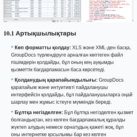
10.1 Артықшылықтары
Көп форматты қолдау:
XLS және XML-ден басқа,
GroupDocs түрлендіруге арналған көптеген файл
пішімдерін қолдайды, бұл оның кең ауқымды
қызметтік бағдарламасын баса көрсетеді.
Қолданудың қарапайымдылығы:
GroupDocs
қарапайым және интуитивті пайдаланушы
интерфейсін қолдайды, бұл пайдаланушыларға оңай
шарлау мен жұмыс істеуге мүмкіндік береді.
Бұлтқа негізделген:
Бұл бұлтқа негізделген қызмет
болғандықтан, кез келген бағдарламалық құралды
жүктеп алудың немесе орнатудың қажеті жоқ, бұл
оны интернетке қосылымы бар кез келген