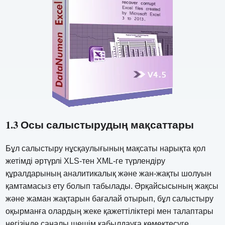
1.3 Осы салыстырудың мақсаттары
Бұл салыстыру нұсқаулығының мақсаты нарықта қол
жетімді әртүрлі XLS-тен XML-ге түрлендіру
құралдарының аналитикалық және жан-жақты шолуын
қамтамасыз ету болып табылады. Әрқайсысының жақсы
және жаман жақтарын бағалай отырып, бұл салыстыру
оқырманға олардың жеке қажеттіліктері мен талаптары
негізінде саналы шешім қабылдауға көмектесуге