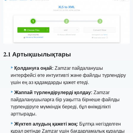
2.1 Артықшылықтары
Қолдануға оңай:
Zamzar пайдаланушы
интерфейсі өте интуитивті және файлды түрлендіру
үшін ең аз қадамдарды қажет етеді.
Жаппай түрлендірулерді қолдау:
Zamzar
пайдаланушыларға бір уақытта бірнеше файлды
түрлендіруге мүмкіндік береді, бұл өнімділікті
арттырады.
Жүктеп алудың қажеті жоқ:
Бұлтқа негізделген
құрал ретінде Zamzar үшін бағдарламалық құралды