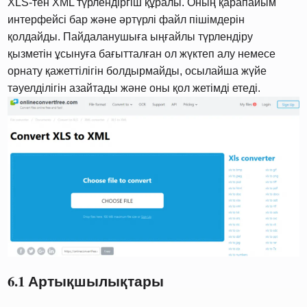
XLS-тен XML түрлендіргіш құралы. Оның қарапайым
интерфейсі бар және әртүрлі файл пішімдерін
қолдайды. Пайдаланушыға ыңғайлы түрлендіру
қызметін ұсынуға бағытталған ол жүктеп алу немесе
орнату қажеттілігін болдырмайды, осылайша жүйе
тәуелділігін азайтады және оны қол жетімді етеді.
6.1 Артықшылықтары