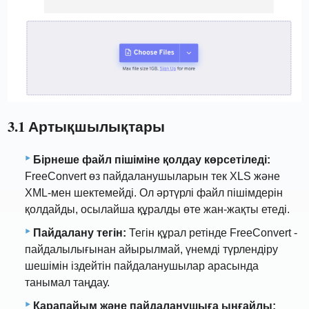
3.1 Артықшылықтары
Бірнеше файл пішіміне қолдау көрсетіледі:
FreeConvert өз пайдаланушыларын тек XLS және
XML-мен шектемейді. Ол әртүрлі файл пішімдерін
қолдайды, осылайша құралды өте жан-жақты етеді.
Пайдалану тегін:
Тегін құрал ретінде FreeConvert -
пайдалылығынан айырылмай, үнемді түрлендіру
шешімін іздейтін пайдаланушылар арасында
танымал таңдау.
Қарапайым және пайдаланушыға ыңғайлы: