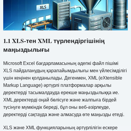
1.1 XLS-тен XML түрлендіргішінің
маңыздылығы
Microsoft Excel бағдарламасының әдепкі файл пішімі
XLS пайдаланудың қарапайымдылығы мен үйлесімділігі
үшін кеңінен қолданылады. Дегенмен, XML (eXtensible
Markup Language) әртүрлі платформалар арқылы
деректерді тасымалдауда ерекше маңыздылыққа ие.
XML деректерді оңай бөлісуге және жалпыға бірдей
түсінуге мүмкіндік береді, бұл оны веб-әзірлеуде,
деректерді сақтауда және алмасуда өте маңызды етеді.
XLS және XML функцияларының әртүрлілігін ескере