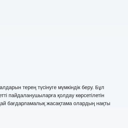
дарын терең түсінуге мүмкіндік беру. Бұл
тті пайдаланушыларға қолдау көрсетілетін
 қай бағдарламалық жасақтама олардың нақты