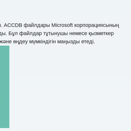
. ACCDB файлдары Microsoft корпорациясының
ады. Бұл файлдар тұтынушы немесе қызметкер
әне өңдеу мүмкіндігін маңызды етеді.