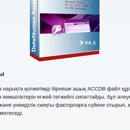
ры
нарықта қолжетімді бірнеше ашық ACCDB файл құрал
емшіліктерін егжей-тегжейлі сипаттайды, бұл әлеуе
әне үнемділік сияқты факторларға сүйене отырып,
мектеседі.