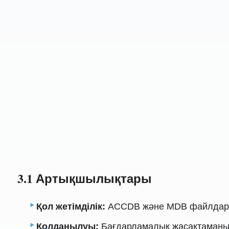
3.1 Артықшылықтары
Қол жетімділік:
ACCDB және MDB файлдарын 
Қолданылуы:
Бағдарламалық жасақтаманы п