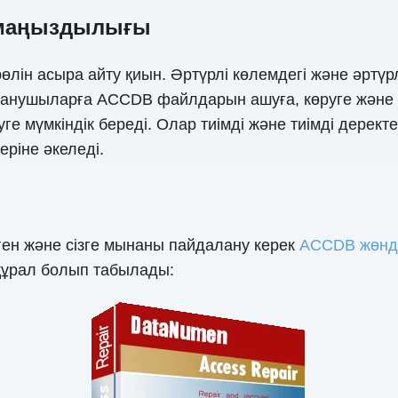
 маңыздылығы
лін асыра айту қиын. Әртүрлі көлемдегі және әртү
ланушыларға ACCDB файлдарын ашуға, көруге және к
ге мүмкіндік береді. Олар тиімді және тиімді дерект
ріне әкеледі.
ен және сізге мынаны пайдалану керек
ACCDB жөнд
 құрал болып табылады: