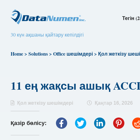
Тегін (2
30 күн ақшаны қайтару кепілдігі
Home
>
Solutions
>
Office шешімдері
>
Қол жеткізу шеш
11 ең жақсы ашық ACC
Қол жеткізу шешімдері
Қаңтар 16, 2026
Қазір бөлісу: