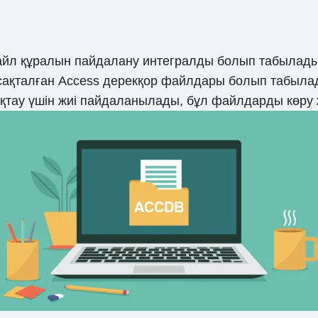
йл құралын пайдалану интегралды болып табылады
b) сақталған Access дерекқор файлдары болып табыл
ақтау үшін жиі пайдаланылады, бұл файлдарды көру ж