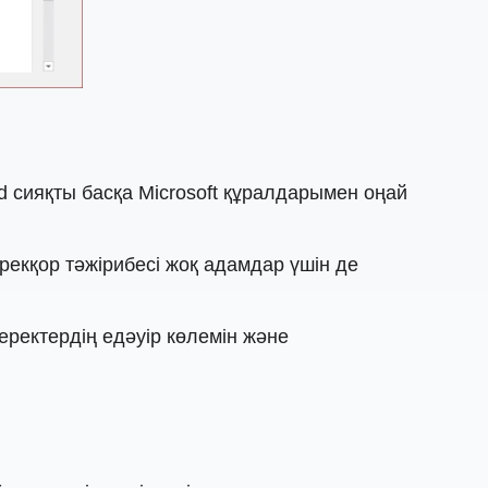
rd сияқты басқа Microsoft құралдарымен оңай
рекқор тәжірибесі жоқ адамдар үшін де
еректердің едәуір көлемін және