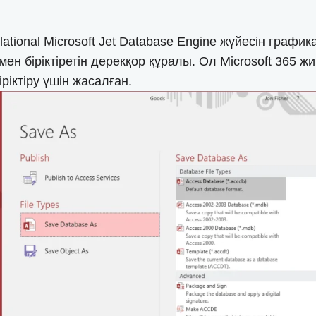
elational Microsoft Jet Database Engine жүйесін гра
н біріктіретін дерекқор құралы. Ол Microsoft 365 
іріктіру үшін жасалған.