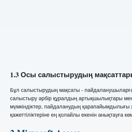
1.3 Осы салыстырудың мақсатта
Бұл салыстырудың мақсаты - пайдаланушыларға 
салыстыру әрбір құралдың артықшылықтары мен к
мүмкіндіктер, пайдаланудың қарапайымдылығы ж
қажеттіліктеріне ең қолайлы екенін анықтауға кө