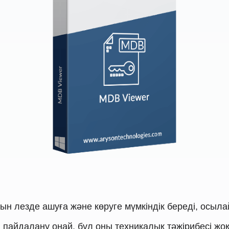
лезде ашуға және көруге мүмкіндік береді, осылайш
айдалану оңай, бұл оны техникалық тәжірибесі жоқ