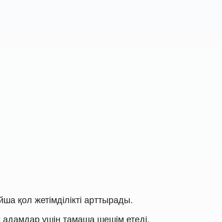
а қол жетімділікті арттырады.
 адамдар үшін тамаша шешім етеді.