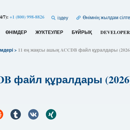
4/7):
+1 (800) 998-8826
Өнімнің жылдам сілт
іздеу
ӨНІМДЕР
ЖҮКТЕУЛЕР
БҰЙРЫҚ
DEVELOPER
імдері
>
11 ең жақсы ашық ACCDB файл құралдары (2026
DB файл құралдары (2026