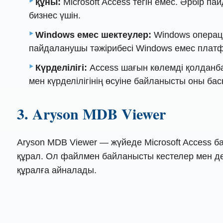
құны:
Microsoft Access тегін емес. Әрбір п
бизнес үшін.
Windows емес шектеулер:
Windows операци
пайдаланушы тәжірибесі Windows емес плат
Күрделілігі:
Access шағын көлемді қолданб
мен күрделілігінің өсуіне байланысты оны бас
3. Aryson MDB Viewer
Aryson MDB Viewer — жүйеде Microsoft Access
құрал. Ол файлмен байланысты кестелер мен де
құралға айналады.