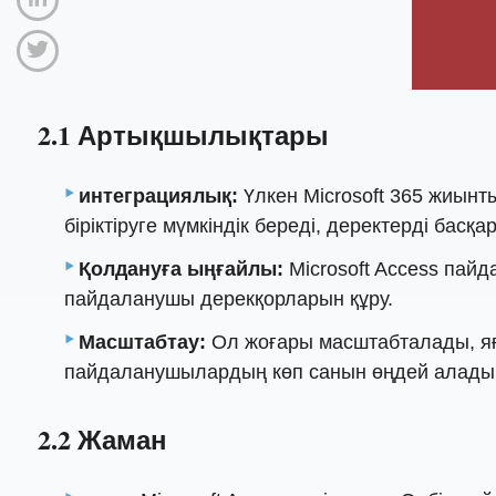
2.1 Артықшылықтары
интеграциялық:
Үлкен Microsoft 365 жиынты
біріктіруге мүмкіндік береді, деректерді бас
Қолдануға ыңғайлы:
Microsoft Access пайд
пайдаланушы дерекқорларын құру.
Масштабтау:
Ол жоғары масштабталады, яғни
пайдаланушылардың көп санын өңдей алады
2.2 Жаман