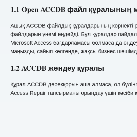
1.1 Open ACCDB файл құралының
Ашық ACCDB файлдық құралдарының көрнекті рө
файлдарын үнемі өңдейді. Бұл құралдар пайда
Microsoft Access бағдарламасы болмаса да өңдеу
маңызды, сайып келгенде, жақсы бизнес шешімде
1.2 ACCDB жөндеу құралы
Құрал ACCDB дерекқорын аша алмаса, ол бүлінг
Access Repair тапсырманы орындау үшін кәсіби