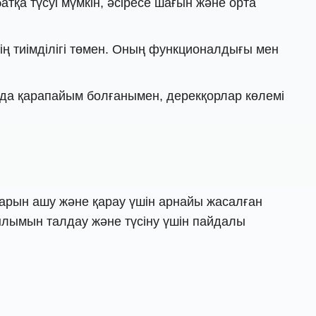
атқа түсуі мүмкін, әсіресе шағын және орта
ң тиімділігі төмен. Оның функционалдығы мен
да қарапайым болғанымен, дерекқорлар көлемі
арын ашу және қарау үшін арнайы жасалған
ылымын талдау және түсіну үшін пайдалы