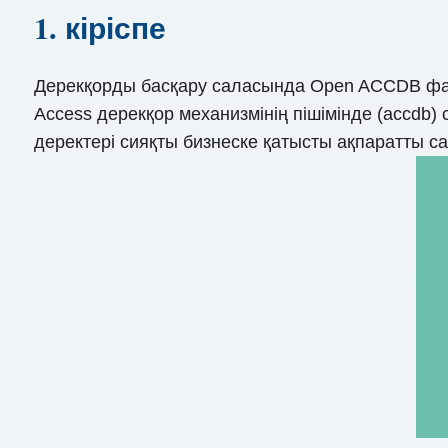
1. кіріспе
Дерекқорды басқару саласында Open ACCDB фа
Access дерекқор механизмінің пішімінде (accd
деректері сияқты бизнеске қатысты ақпаратты с