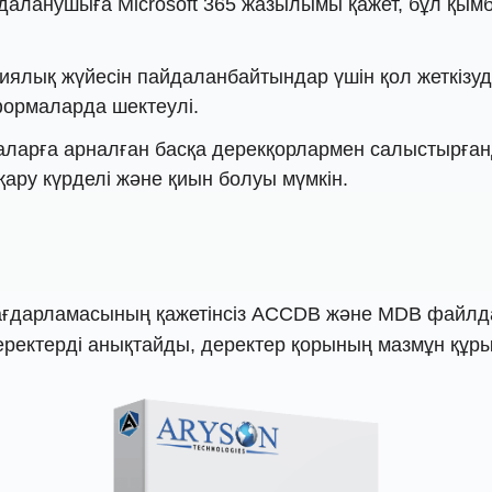
айдаланушыға Microsoft 365 жазылымы қажет, бұл қымб
ялық жүйесін пайдаланбайтындар үшін қол жеткізуді
формаларда шектеулі.
аларға арналған басқа дерекқорлармен салыстырған
қару күрделі және қиын болуы мүмкін.
 бағдарламасының қажетінсіз ACCDB және MDB файлд
ректерді анықтайды, деректер қорының мазмұн құр