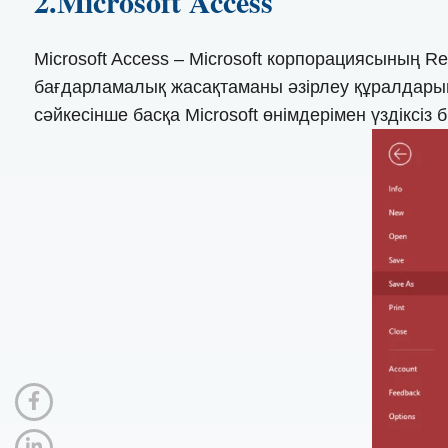
2.Microsoft Access
Microsoft Access – Microsoft корпорациясының R
бағдарламалық жасақтаманы әзірлеу құралдарыме
сәйкесінше басқа Microsoft өнімдерімен үздіксіз б