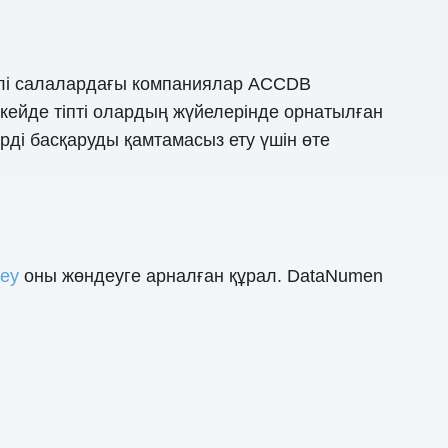
рлі салалардағы компаниялар ACCDB
ейде тіпті олардың жүйелерінде орнатылған
ерді басқаруды қамтамасыз ету үшін өте
еу
оны жөндеуге арналған құрал. DataNumen