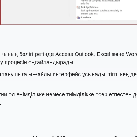
ғының бөлігі ретінде Access Outlook, Excel және Wo
қару процесін оңтайландырады.
аланушыға ыңғайлы интерфейс ұсынады, тіпті кең де
 ол өнімділікке немесе тиімділікке әсер етпестен д
.