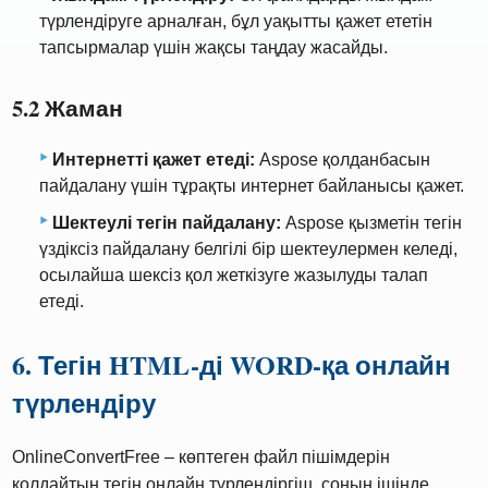
түрлендіруге арналған, бұл уақытты қажет ететін
тапсырмалар үшін жақсы таңдау жасайды.
5.2 Жаман
Интернетті қажет етеді:
Aspose қолданбасын
пайдалану үшін тұрақты интернет байланысы қажет.
Шектеулі тегін пайдалану:
Aspose қызметін тегін
үздіксіз пайдалану белгілі бір шектеулермен келеді,
осылайша шексіз қол жеткізуге жазылуды талап
етеді.
6. Тегін HTML-ді WORD-қа онлайн
түрлендіру
OnlineConvertFree – көптеген файл пішімдерін
қолдайтын тегін онлайн түрлендіргіш, соның ішінде