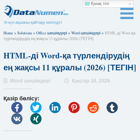
Қазақ тілі
30 күн ақшаны қайтару кепілдігі
Home
>
Solutions
>
Office шешімдері
>
Word шешімдері
>
HTML-ді Word-қа
түрлендірудің ең жақсы 11 құралы (2026) [ТЕГІН]
HTML-ді Word-қа түрлендірудің
ең жақсы 11 құралы (2026) [ТЕГІН]
Word шешімдері
Қаңтар 16, 2026
Қазір бөлісу: