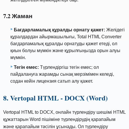
7.2 Жаман
Бағдарламалық құралды орнату қажет:
Желідегі
құралдардан айырмашылығы, Total HTML Converter
бағдарламалық құралды орнатуды қажет етеді, ол
қиын болуы мүмкін және құрылғыңызда орын алуы
мүмкін.
Тегін емес:
Түрлендіргіш тегін емес; ол
пайдалануға жарамды сынақ мерзімімен келеді,
содан кейін лицензия сатып алу қажет.
8. Vertopal HTML - DOCX (Word)
Vertopal HTML to DOCX, онлайн түрлендіру шешімі HTML
құжаттарын Word пішіміне түрлендірудің қарапайым
және қарапайым тәсілін ұсынады. Ол түрлендіру