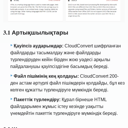
3.1 Артықшылықтары
Қауіпсіз аударымдар:
CloudConvert шифрланған
файлдарды тасымалдау және файлдарды
түрлендіруден кейін бірден жою уәдесі арқылы
пайдаланушы қауіпсіздігіне басымдық береді.
Файл пішімінің кең қолдауы:
CloudConvert 200-
ден астам әртүрлі файл пішімдерін қолдайды, бұл кез
келген құжатты түрлендіруге мүмкіндік береді.
Пакеттік түрлендіру:
Құрал бірнеше HTML
файлдарымен жұмыс істеу кезінде уақытты
үнемдейтін пакеттік түрлендіруге мүмкіндік береді.