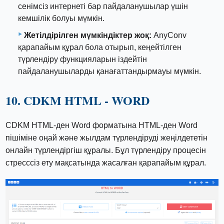
сенімсіз интернеті бар пайдаланушылар үшін
кемшілік болуы мүмкін.
Жетілдірілген мүмкіндіктер жоқ:
AnyConv
қарапайым құрал бола отырып, кеңейтілген
түрлендіру функцияларын іздейтін
пайдаланушыларды қанағаттандырмауы мүмкін.
10. CDKM HTML - WORD
CDKM HTML-ден Word форматына HTML-ден Word
пішіміне оңай және жылдам түрлендіруді жеңілдететін
онлайн түрлендіргіш құралы. Бұл түрлендіру процесін
стресссіз ету мақсатында жасалған қарапайым құрал.