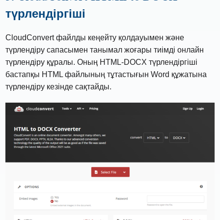
түрлендіргіші
CloudConvert файлды кеңейту қолдауымен және
түрлендіру сапасымен танымал жоғары тиімді онлайн
түрлендіру құралы. Оның HTML-DOCX түрлендіргіші
бастапқы HTML файлының тұтастығын Word құжатына
түрлендіру кезінде сақтайды.