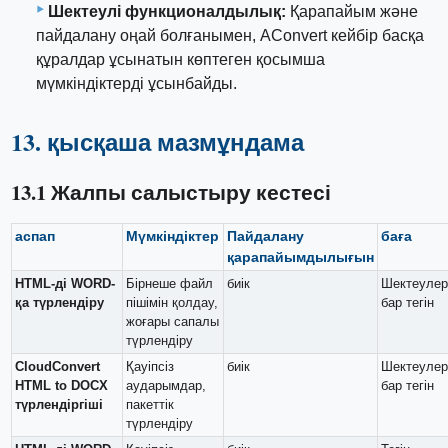
Шектеулі функционалдылық:
Қарапайым және
пайдалану оңай болғанымен, AConvert кейбір басқа
құралдар ұсынатын көптеген қосымша
мүмкіндіктерді ұсынбайды.
13. қысқаша мазмұндама
13.1 Жалпы салыстыру кестесі
аспап
Мүмкіндіктер
Пайдалану
баға
қарапайымдылығын
HTML-ді WORD-
Бірнеше файл
биік
Шектеулер
қа түрлендіру
пішімін қолдау,
бар тегін
жоғары сапалы
түрлендіру
CloudConvert
Қауіпсіз
биік
Шектеулер
HTML to DOCX
аударымдар,
бар тегін
түрлендіргіші
пакеттік
түрлендіру