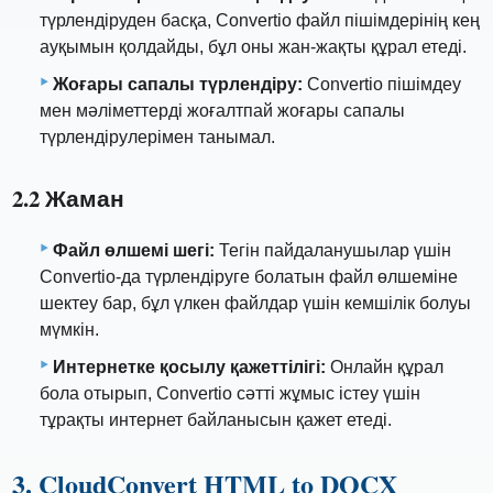
түрлендіруден басқа, Convertio файл пішімдерінің кең
ауқымын қолдайды, бұл оны жан-жақты құрал етеді.
Жоғары сапалы түрлендіру:
Convertio пішімдеу
мен мәліметтерді жоғалтпай жоғары сапалы
түрлендірулерімен танымал.
2.2 Жаман
Файл өлшемі шегі:
Тегін пайдаланушылар үшін
Convertio-да түрлендіруге болатын файл өлшеміне
шектеу бар, бұл үлкен файлдар үшін кемшілік болуы
мүмкін.
Интернетке қосылу қажеттілігі:
Онлайн құрал
бола отырып, Convertio сәтті жұмыс істеу үшін
тұрақты интернет байланысын қажет етеді.
3. CloudConvert HTML to DOCX