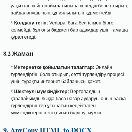
уақыттан кейін жойылатынына кепілдік бере отырып,
пайдаланушының құпиялылығын құрметтейді.
Қолдану тегін:
Vertopal баға белгісімен бірге
келмейді, бұл оны бюджеті бар адамдар үшін тамаша
құрал етеді.
8.2 Жаман
Интернетке қойылатын талаптар:
Онлайн
түрлендіргіш бола отырып, сәтті түрлендіру процесі
үшін тұрақты интернет байланысы қажет.
Шектеулі мүмкіндіктер:
Вертопалдың
қарапайымдылыққа баса назар аударуы оның басқа
түрлендіргіштер ұсынатын кеңейтілген
мүмкіндіктерінің жоқтығын білдіруі мүмкін.
9. AnyConv HTML to DOCX