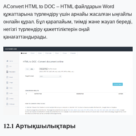
AConvert HTML to DOC – HTML файлдарын Word
құжаттарына түрлендіру үшін арнайы жасалған ыңғайлы
онлайн құрал. Бұл қарапайым, тиімді және жауап береді,
негізгі түрлендіру қажеттіліктерін оңай
қанағаттандырады.
12.1 Артықшылықтары