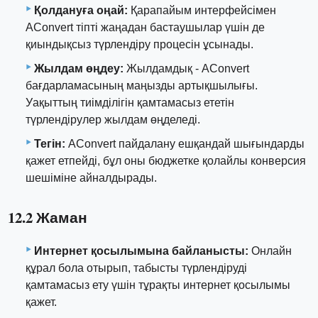
Қолдануға оңай:
Қарапайым интерфейсімен
AConvert тіпті жаңадан бастаушылар үшін де
қиындықсыз түрлендіру процесін ұсынады.
Жылдам өңдеу:
Жылдамдық - AConvert
бағдарламасының маңызды артықшылығы.
Уақыттың тиімділігін қамтамасыз ететін
түрлендірулер жылдам өңделеді.
Тегін:
AConvert пайдалану ешқандай шығындарды
қажет етпейді, бұл оны бюджетке қолайлы конверсия
шешіміне айналдырады.
12.2 Жаман
Интернет қосылымына байланысты:
Онлайн
құрал бола отырып, табысты түрлендіруді
қамтамасыз ету үшін тұрақты интернет қосылымы
қажет.