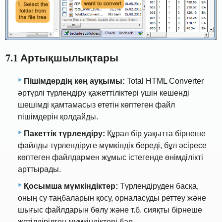
7.1 Артықшылықтары
Пішімдердің кең ауқымы:
Total HTML Converter
әртүрлі түрлендіру қажеттіліктері үшін кешенді
шешімді қамтамасыз ететін көптеген файл
пішімдерін қолдайды.
Пакеттік түрлендіру:
Құрал бір уақытта бірнеше
файлды түрлендіруге мүмкіндік береді, бұл әсіресе
көптеген файлдармен жұмыс істегенде өнімділікті
арттырады.
Қосымша мүмкіндіктер:
Түрлендіруден басқа,
оның су таңбаларын қосу, орналасуды реттеу және
шығыс файлдарын бөлу және т.б. сияқты бірнеше
жетілдірілген мүмкіндіктері бар.