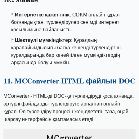
Интернетке қажеттілік:
CDKM онлайн құрал
болғандықтан, түрлендірулер сенімді интернет
қосылымына байланысты.
Шектеулі мүмкіндіктер:
Құралдың
қарапайымдылығы басқа кешенді түрлендіргіш
құралдарында бар кеңейтілген мүмкіндіктердің
арқасында болуы мүмкін.
11. MCConverter HTML файлын DOC
MConverter - HTML-ді DOC-қа түрлендіруді қоса алғанда,
әртүрлі файлдарды түрлендіруге арналған онлайн
құрал. Ол түрлендіру процесін жеңілдететін таза, оңай
шарлау интерфейсін қамтамасыз етеді.