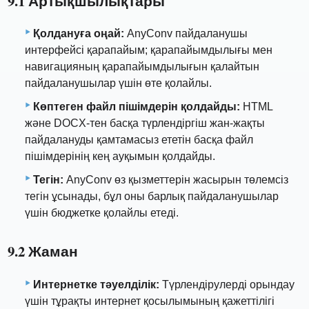
9.1 Артықшылықтары
Қолдануға оңай:
AnyConv пайдаланушы
интерфейсі қарапайым; қарапайымдылығы мен
навигацияның қарапайымдылығын қалайтын
пайдаланушылар үшін өте қолайлы.
Көптеген файл пішімдерін қолдайды:
HTML
және DOCX-тен басқа түрлендіргіш жан-жақты
пайдалануды қамтамасыз ететін басқа файл
пішімдерінің кең ауқымын қолдайды.
Тегін:
AnyConv өз қызметтерін жасырын төлемсіз
тегін ұсынады, бұл оны барлық пайдаланушылар
үшін бюджетке қолайлы етеді.
9.2 Жаман
Интернетке тәуелділік:
Түрлендірулерді орындау
үшін тұрақты интернет қосылымының қажеттілігі