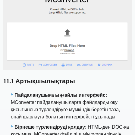
11.1 Артықшылықтары
Пайдаланушыға ыңғайлы интерфейс:
MConverter пайдаланушыларға файлдарды оқу
қисығынсыз түрлендіруге мүмкіндік беретін таза,
оңай шарлауға болатын интерфейсті ұсынады.
Бірнеше түрлендіруді қолдау:
HTML-ден DOC-қа
қосымша, MConverter файл пішімін түрлендірудің