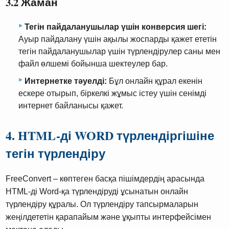
3.2 Жаман
Тегін пайдаланушылар үшін конверсия шегі:
Ауыр пайдалану үшін ақылы жоспарды қажет ететін
тегін пайдаланушылар үшін түрлендірулер саны мен
файл өлшемі бойынша шектеулер бар.
Интернетке тәуелді:
Бұл онлайн құрал екенін
ескере отырып, біркелкі жұмыс істеу үшін сенімді
интернет байланысы қажет.
4. HTML-ді WORD түрлендіргішіне
тегін түрлендіру
FreeConvert – көптеген басқа пішімдердің арасында
HTML-ді Word-қа түрлендіруді ұсынатын онлайн
түрлендіру құралы. Ол түрлендіру тапсырмаларын
жеңілдететін қарапайым және ұқыпты интерфейсімен