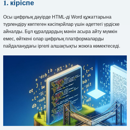
1. кіріспе
Осы цифрлық дәуірде HTML-ді Word құжаттарына
түрлендіру көптеген кәсіпқойлар үшін әдеттегі үрдіске
айналды. Бұл құралдардың мәнін асыра айту мүмкін
емес, өйткені олар цифрлық платформаларды
пайдаланудағы іргелі алшақтықты жоюға көмектеседі.