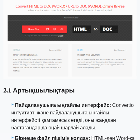
2.1 Артықшылықтары
Пайдаланушыға ыңғайлы интерфейс:
Convertio
интуитивті және пайдаланушыға ыңғайлы
интерфейсті қамтамасыз етеді, оны жаңадан
бастағандар да оңай шарлай алады.
Бірнеше файл пішімін қолдау:
HTML-ден Word-қа