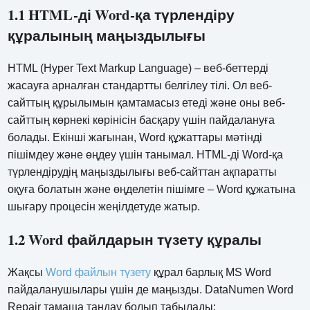
1.1 HTML-ді Word-қа түрлендіру
құралының маңыздылығы
HTML (Hyper Text Markup Language) – веб-беттерді
жасауға арналған стандартты белгілеу тілі. Ол веб-
сайттың құрылымын қамтамасыз етеді және оны веб-
сайттың көрнекі көрінісін басқару үшін пайдалануға
болады. Екінші жағынан, Word құжаттары мәтінді
пішімдеу және өңдеу үшін танымал. HTML-ді Word-қа
түрлендірудің маңыздылығы веб-сайттан ақпаратты
оқуға болатын және өңделетін пішімге – Word құжатына
шығару процесін жеңілдетуде жатыр.
1.2 Word файлдарын түзету құралы
Жақсы
Word файлын түзету
құрал барлық MS Word
пайдаланушылары үшін де маңызды. DataNumen Word
Repair тамаша таңдау болып табылады: