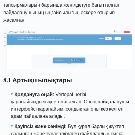
тапсырмаларын барынша жеңілдетуге бағытталған
пайдаланушының ыңғайлылығын ескере отырып
жасалған.
8.1 Артықшылықтары
Қолдануға оңай:
Vertopal негізі
қарапайымдылықпен жасалған. Оның пайдаланушы
интерфейсі қарапайым, сондықтан оны кез келген
адам пайдалана алады.
Қауіпсіз және сенімді:
Бұл құрал барлық жүктеп
салынған және түрлендірілген файлдардың қысқа