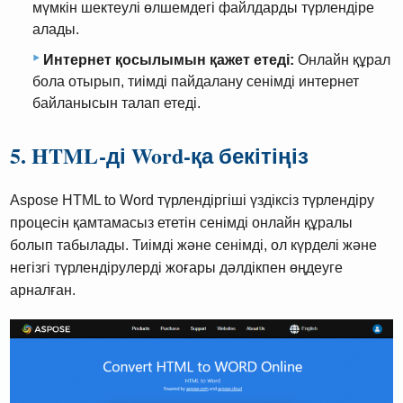
мүмкін шектеулі өлшемдегі файлдарды түрлендіре
алады.
Интернет қосылымын қажет етеді:
Онлайн құрал
бола отырып, тиімді пайдалану сенімді интернет
байланысын талап етеді.
5. HTML-ді Word-қа бекітіңіз
Aspose HTML to Word түрлендіргіші үздіксіз түрлендіру
процесін қамтамасыз ететін сенімді онлайн құралы
болып табылады. Тиімді және сенімді, ол күрделі және
негізгі түрлендірулерді жоғары дәлдікпен өңдеуге
арналған.