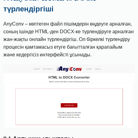
түрлендіргіші
AnyConv – көптеген файл пішімдерін өңдеуге арналған,
соның ішінде HTML-ден DOCX-ке түрлендіруге арналған
жан-жақты онлайн түрлендіргіш. Ол біркелкі түрлендіру
процесін қамтамасыз етуге бағытталған қарапайым
және кедергісіз интерфейсті ұсынады.