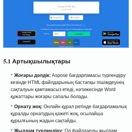
5.1 Артықшылықтары
Жоғары дәлдік:
Aspose бағдарламасы түрлендіру
кезінде HTML файлдарының бастапқы пішімдеуінің
сақталуын қамтамасыз етеді, нәтижесінде Word
құжаттары жоғары сапалы болады.
Орнату жоқ:
Онлайн құрал ретінде бағдарламалық
құралды орнатудың қажеті жоқ, осылайша
құрылғының жадын сақтайды.
Жылдам түрлендіру:
Ол файлдарды жылдам