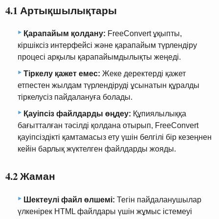
4.1 Артықшылықтары
Қарапайым қолдану:
FreeConvert ұқыпты,
кіршіксіз интерфейсі және қарапайым түрлендіру
процесі арқылы қарапайымдылықты жеңеді.
Тіркелу қажет емес:
Жеке деректерді қажет
етпестен жылдам түрлендіруді ұсынатын құралды
тіркелусіз пайдалануға болады.
Қауіпсіз файлдарды өңдеу:
Құпиялылыққа
бағытталған тәсілді қолдана отырып, FreeConvert
қауіпсіздікті қамтамасыз ету үшін белгілі бір кезеңнен
кейін барлық жүктелген файлдарды жояды.
4.2 Жаман
Шектеулі файл өлшемі:
Тегін пайдаланушылар
үлкенірек HTML файлдары үшін жұмыс істемеуі