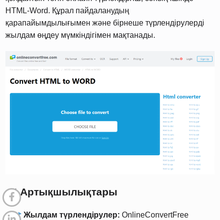
HTML-Word. Құрал пайдаланудың
қарапайымдылығымен және бірнеше түрлендірулерді
жылдам өңдеу мүмкіндігімен мақтанады.
6.1 Артықшылықтары
Жылдам түрлендірулер:
OnlineConvertFree