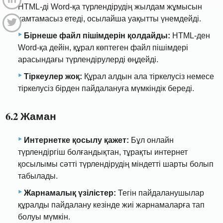
HTML-ді Word-қа түрлендірудің жылдам жұмысын
қамтамасыз етеді, осылайша уақытты үнемдейді.
Бірнеше файл пішімдерін қолдайды:
HTML-ден
Word-қа дейін, құрал көптеген файл пішімдері
арасындағы түрлендірулерді өңдейді.
Тіркеулер жоқ:
Құрал алдын ала тіркелусіз немесе
тіркелусіз бірден пайдалануға мүмкіндік береді.
6.2 Жаман
Интернетке қосылу қажет:
Бұл онлайн
түрлендіргіш болғандықтан, тұрақты интернет
қосылымы сәтті түрлендірудің міндетті шарты болып
табылады.
Жарнамалық үзілістер:
Тегін пайдаланушылар
құралды пайдалану кезінде жиі жарнамаларға тап
болуы мүмкін.