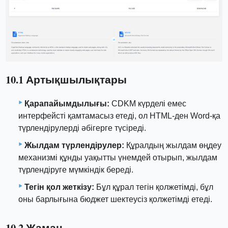
10.1 Артықшылықтары
Қарапайымдылығы:
CDKM күрделі емес
интерфейсті қамтамасыз етеді, ол HTML-ден Word-қа
түрлендірулерді әбігерге түсіреді.
Жылдам түрлендірулер:
Құралдың жылдам өңдеу
механизмі құнды уақытты үнемдей отырып, жылдам
түрлендіруге мүмкіндік береді.
Тегін қол жеткізу:
Бұл құрал тегін қолжетімді, бұл
оны барлығына бюджет шектеусіз қолжетімді етеді.
10.2 Жаман