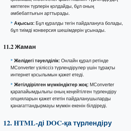
көптеген түрлерін қолдайды, бұл оның
әмбебаптығын арттырады.
Ақысыз:
Бұл құралды тегін пайдалануға болады,
бұл тиімді конверсия шешімдерін ұсынады.
11.2 Жаман
Желідегі тәуелділік:
Онлайн құрал ретінде
MConverter үзіліссіз түрлендірулер үшін тұрақты
интернет қосылымын қажет етеді.
Жетілдірілген мүмкіндіктер жоқ:
MConverter
қарапайымдылығы оның кеңейтілген түрлендіру
опцияларын қажет ететін пайдаланушыларды
қанағаттандырмауы мүмкін екенін білдіреді.
12. HTML-ді DOC-қа түрлендіру