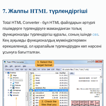
7. Жалпы HTML түрлендіргіші
Total HTML Converter - бұл HTML файлдарын әртүрлі
пішімдерге түрлендіруге маманданған толық
функционалды түрлендіргіш құралы, соның ішінде
сөз
.
Кең ауқымды функционалдық мүмкіндіктерімен
ерекшеленеді, ол қарапайым түрлендіруден көп нәрсені
ұсынуға бағытталған.