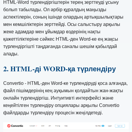
HTML-Word түрлендіргіштерін терең зерттеуді ұсыну
болып табылады. Ол әрбір құралдың маңызды
аспектілерін, соның ішінде олардың артықшылықтары
мен кемшіліктерін зерттейді. Осы салыстыру арқылы
жеке адамдар мен ұйымдар өздерінің нақты
қажеттіліктеріне сәйкес HTML-ден Word-ке ең жақсы
түрлендіргішті таңдағанда саналы шешім қабылдай
алады.
2. HTML-ді WORD-қа түрлендіру
Convertio - HTML-ден Word-ке түрлендіруді қоса алғанда,
файл пішімдерінің кең ауқымын қолдайтын жан-жақты
онлайн түрлендіргіш. Интуитивті интерфейсі және
кеңейтілген түрлендіру опциялары арқылы Convertio
файлдарды түрлендіру процесін жеңілдетеді.