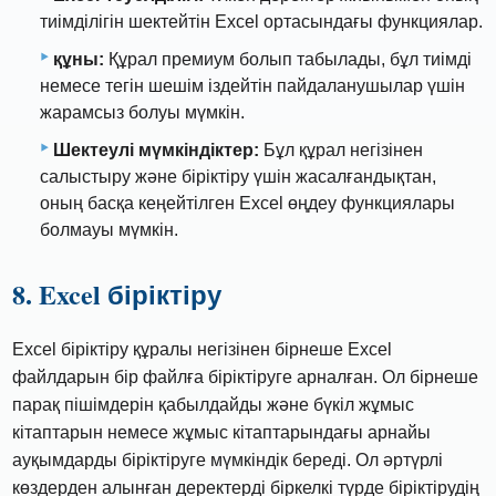
тиімділігін шектейтін Excel ортасындағы функциялар.
құны:
Құрал премиум болып табылады, бұл тиімді
немесе тегін шешім іздейтін пайдаланушылар үшін
жарамсыз болуы мүмкін.
Шектеулі мүмкіндіктер:
Бұл құрал негізінен
салыстыру және біріктіру үшін жасалғандықтан,
оның басқа кеңейтілген Excel өңдеу функциялары
болмауы мүмкін.
8. Excel біріктіру
Excel біріктіру құралы негізінен бірнеше Excel
файлдарын бір файлға біріктіруге арналған. Ол бірнеше
парақ пішімдерін қабылдайды және бүкіл жұмыс
кітаптарын немесе жұмыс кітаптарындағы арнайы
ауқымдарды біріктіруге мүмкіндік береді. Ол әртүрлі
көздерден алынған деректерді біркелкі түрде біріктірудің