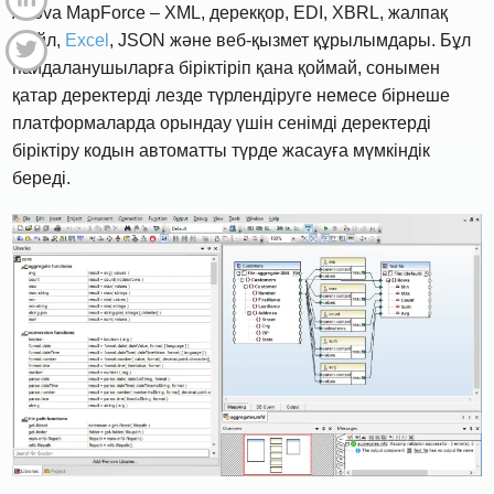
Altova MapForce – XML, дерекқор, EDI, XBRL, жалпақ
файл,
Excel
, JSON және веб-қызмет құрылымдары. Бұл
пайдаланушыларға біріктіріп қана қоймай, сонымен
қатар деректерді лезде түрлендіруге немесе бірнеше
платформаларда орындау үшін сенімді деректерді
біріктіру кодын автоматты түрде жасауға мүмкіндік
береді.