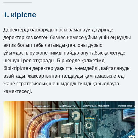
1. кіріспе
Деректерді басқарудың осы заманауи дәуірінде,
деректер кез келген бизнес немесе ұйым үшін ең құнды
актив болып табылатындықтан, оны дұрыс
ұйымдастыру және тиімді пайдалану табысқа жетуде
шешуші рөл атқарады. Бір жерде қолжетімді
біріктірілген деректер уақытты үнемдейді, қайталануды
азайтады, жақсартылған талдауды қамтамасыз етеді
және стратегиялық шешімдерді тиімді қабылдауға
көмектеседі.