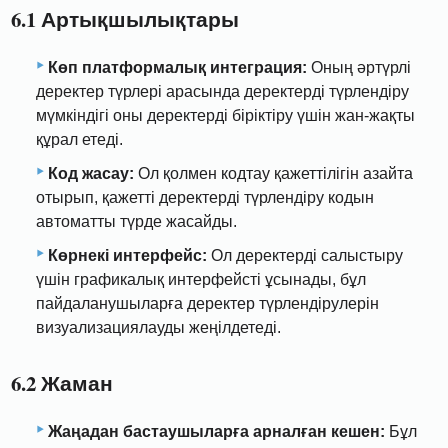
6.1 Артықшылықтары
Көп платформалық интеграция:
Оның әртүрлі
деректер түрлері арасында деректерді түрлендіру
мүмкіндігі оны деректерді біріктіру үшін жан-жақты
құрал етеді.
Код жасау:
Ол қолмен кодтау қажеттілігін азайта
отырып, қажетті деректерді түрлендіру кодын
автоматты түрде жасайды.
Көрнекі интерфейс:
Ол деректерді салыстыру
үшін графикалық интерфейсті ұсынады, бұл
пайдаланушыларға деректер түрлендірулерін
визуализациялауды жеңілдетеді.
6.2 Жаман
Жаңадан бастаушыларға арналған кешен:
Бұл