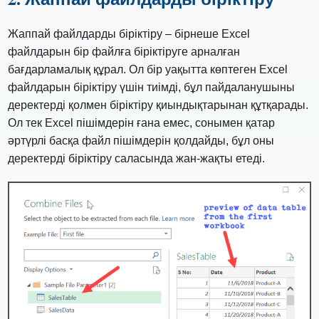
Жаппай файлдарды біріктіру – бірнеше Excel
файлдарын бір файлға біріктіруге арналған
бағдарламалық құрал. Ол бір уақытта көптеген Excel
файлдарын біріктіру үшін тиімді, бұл пайдаланушыны
деректерді қолмен біріктіру қиындықтарынан құтқарады.
Ол тек Excel пішімдерін ғана емес, сонымен қатар
әртүрлі басқа файл пішімдерін қолдайды, бұл оны
деректерді біріктіру саласында жан-жақты етеді.