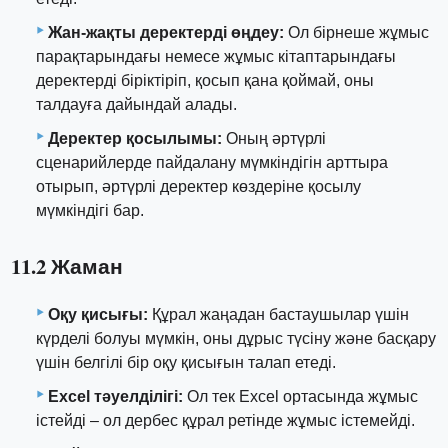
Жан-жақты деректерді өңдеу:
Ол бірнеше жұмыс
парақтарындағы немесе жұмыс кітаптарындағы
деректерді біріктіріп, қосып қана қоймай, оны
талдауға дайындай алады.
Деректер қосылымы:
Оның әртүрлі
сценарийлерде пайдалану мүмкіндігін арттыра
отырып, әртүрлі деректер көздеріне қосылу
мүмкіндігі бар.
11.2 Жаман
Оқу қисығы:
Құрал жаңадан бастаушылар үшін
күрделі болуы мүмкін, оны дұрыс түсіну және басқару
үшін белгілі бір оқу қисығын талап етеді.
Excel тәуелділігі:
Ол тек Excel ортасында жұмыс
істейді – ол дербес құрал ретінде жұмыс істемейді.