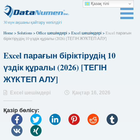
Қазақ тілі
30 күн ақшаны қайтару кепілдігі
Home
>
Solutions
>
Office шешімдері
>
Excel шешімдері
>
Excel парағын
біріктірудің 10 үздік құралы (2026) [ТЕГІН ЖҮКТЕП АЛУ]
Excel парағын біріктірудің 10
үздік құралы (2026) [ТЕГІН
ЖҮКТЕП АЛУ]
Excel шешімдері
Қаңтар 16, 2026
Қазір бөлісу: