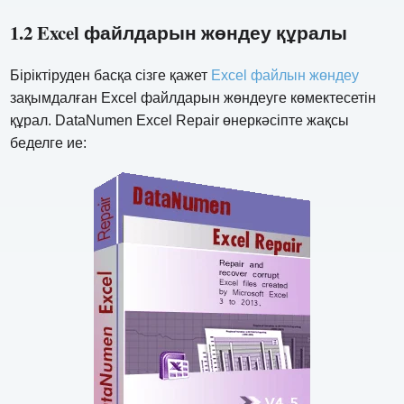
1.2 Excel файлдарын жөндеу құралы
Біріктіруден басқа сізге қажет
Excel файлын жөндеу
зақымдалған Excel файлдарын жөндеуге көмектесетін
құрал. DataNumen Excel Repair өнеркәсіпте жақсы
беделге ие: