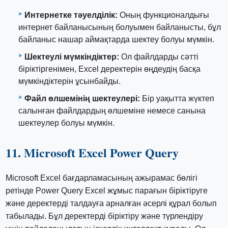
Интернетке тәуелділік:
Оның функционалдығы
интернет байланысының болуымен байланысты, бұл
байланыс нашар аймақтарда шектеу болуы мүмкін.
Шектеулі мүмкіндіктер:
Ол файлдарды сәтті
біріктіргенімен, Excel деректерін өңдеудің басқа
мүмкіндіктерін ұсынбайды.
Файл өлшемінің шектеулері:
Бір уақытта жүктеп
салынған файлдардың өлшеміне немесе санына
шектеулер болуы мүмкін.
11. Microsoft Excel Power Query
Microsoft Excel бағдарламасының ажырамас бөлігі
ретінде Power Query Excel жұмыс парағын біріктіруге
және деректерді талдауға арналған әсерлі құрал болып
табылады. Бұл деректерді біріктіру және түрлендіру