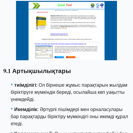
9.1 Артықшылықтары
тиімділігі:
Ол бірнеше жұмыс парақтарын жылдам
біріктіруге мүмкіндік береді, осылайша көп уақытты
үнемдейді.
Икемділік:
Әртүрлі пішімдері мен орналасулары
бар парақтарды біріктіру мүмкіндігі оны икемді құрал
етеді.