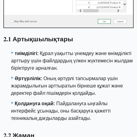
2.1 Артықшылықтары
тиімділігі:
Құрал уақытты үнемдеу және өнімділікті
арттыру үшін файлдардың үлкен жүктемесін жылдам
біріктіруге арналған.
Әртүрлілік:
Оның әртүрлі тапсырмалар үшін
жарамдылығын арттыратын бірнеше құжат және
деректер файл пішімдерін қолдайды.
Қолдануға оңай:
Пайдалануға ыңғайлы
интерфейс ұсынады, оны басқаруға қажетті
техникалық дағдыларды азайтады.
2.2 Жаман