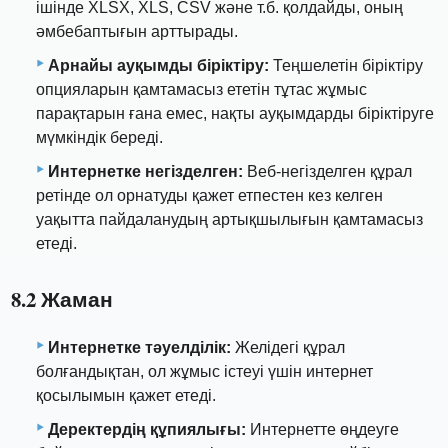
ішінде XLSX, XLS, CSV және т.б. қолдайды, оның
әмбебаптығын арттырады.
Арнайы ауқымды біріктіру:
Теңшелетін біріктіру
опцияларын қамтамасыз ететін тұтас жұмыс
парақтарын ғана емес, нақты ауқымдарды біріктіруге
мүмкіндік береді.
Интернетке негізделген:
Веб-негізделген құрал
ретінде ол орнатуды қажет етпестен кез келген
уақытта пайдаланудың артықшылығын қамтамасыз
етеді.
8.2 Жаман
Интернетке тәуелділік:
Желідегі құрал
болғандықтан, ол жұмыс істеуі үшін интернет
қосылымын қажет етеді.
Деректердің құпиялығы:
Интернетте өңдеуге