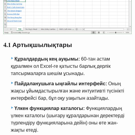
4.1 Артықшылықтары
Құралдардың кең ауқымы:
60-тан астам
құралмен ол Excel-ге қатысты барлық дерлік
тапсырмаларға шешім ұсынады.
Пайдаланушыға ыңғайлы интерфейс:
Оның
жақсы ұйымдастырылған және интуитивті түсінікті
интерфейсі бар, бұл оқу уақытын азайтады.
Үлкен функциялар каталогы:
Функциялардың
үлкен каталогы (шығару құралдарынан деректерді
түрлендіру функцияларына дейін) оны өте жан-
жақты етеді.