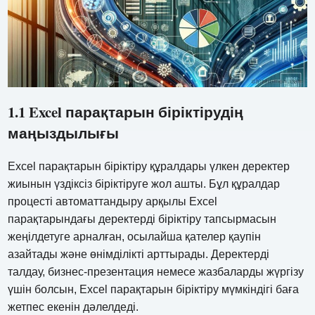
1.1 Excel парақтарын біріктірудің
маңыздылығы
Excel парақтарын біріктіру құралдары үлкен деректер
жиынын үздіксіз біріктіруге жол ашты. Бұл құралдар
процесті автоматтандыру арқылы Excel
парақтарындағы деректерді біріктіру тапсырмасын
жеңілдетуге арналған, осылайша қателер қаупін
азайтады және өнімділікті арттырады. Деректерді
талдау, бизнес-презентация немесе жазбаларды жүргізу
үшін болсын, Excel парақтарын біріктіру мүмкіндігі баға
жетпес екенін дәлелдеді.