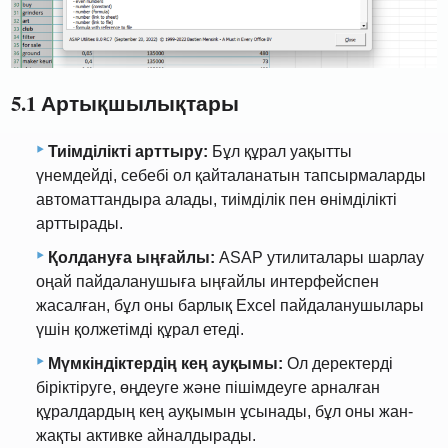
5.1 Артықшылықтары
Тиімділікті арттыру:
Бұл құрал уақытты
үнемдейді, себебі ол қайталанатын тапсырмаларды
автоматтандыра алады, тиімділік пен өнімділікті
арттырады.
Қолдануға ыңғайлы:
ASAP утилиталары шарлау
оңай пайдаланушыға ыңғайлы интерфейспен
жасалған, бұл оны барлық Excel пайдаланушылары
үшін қолжетімді құрал етеді.
Мүмкіндіктердің кең ауқымы:
Ол деректерді
біріктіруге, өңдеуге және пішімдеуге арналған
құралдардың кең ауқымын ұсынады, бұл оны жан-
жақты активке айналдырады.