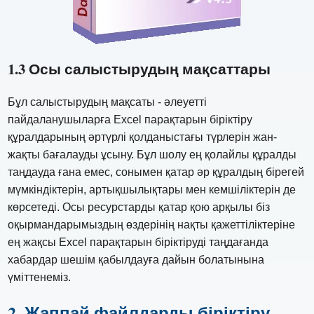
1.3 Осы салыстырудың мақсаттары
Бұл салыстырудың мақсаты - әлеуетті
пайдаланушыларға Excel парақтарын біріктіру
құралдарының әртүрлі қолданыстағы түрлерін жан-
жақты бағалауды ұсыну. Бұл шолу ең қолайлы құралды
таңдауда ғана емес, сонымен қатар әр құралдың бірегей
мүмкіндіктерін, артықшылықтары мен кемшіліктерін де
көрсетеді. Осы ресурстарды қатар қою арқылы біз
оқырмандарымыздың өздерінің нақты қажеттіліктеріне
ең жақсы Excel парақтарын біріктіруді таңдағанда
хабардар шешім қабылдауға дайын болатынына
үміттенеміз.
2. Жаппай файлдарды біріктіру