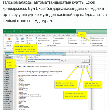
тапсырмаларды автоматтандыратын қуатты Excel
қондырмасы. Бұл Excel бағдарламасындағы өнімділікті
арттыру үшін дүние жүзіндегі кәсіпқойлар пайдаланатын
сенімді және сенімді құрал.