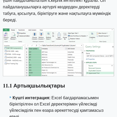
үшін пайдаланылатын іскерлік интеллект құралы. Ол
пайдаланушыларға әртүрлі көздерден деректерді
табуға, қосылуға, біріктіруге және нақтылауға мүмкіндік
береді.
11.1 Артықшылықтары
Күшті интеграция:
Excel бағдарламасымен
біріктірілген ол Excel деректерімен үйлесімді
үйлесімділік пен өзара әрекеттесуді қамтамасыз
етеді.