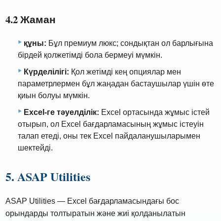
4.2 Жаман
құны:
Бұл премиум люкс; сондықтан ол барлығына
бірдей қолжетімді бола бермеуі мүмкін.
Күрделілігі:
Қол жетімді кең опциялар мен
параметрлермен бұл жаңадан бастаушылар үшін өте
қиын болуы мүмкін.
Excel-ге тәуелділік:
Excel ортасында жұмыс істей
отырып, ол Excel бағдарламасының жұмыс істеуін
талап етеді, оны тек Excel пайдаланушыларымен
шектейді.
5. ASAP Utilities
ASAP Utilities — Excel бағдарламасындағы бос
орындарды толтыратын және жиі қолданылатын