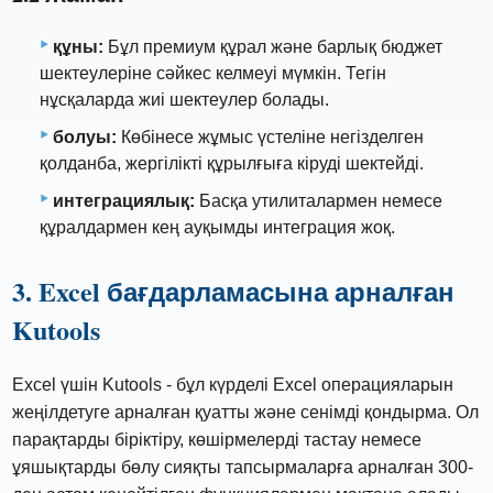
құны:
Бұл премиум құрал және барлық бюджет
шектеулеріне сәйкес келмеуі мүмкін. Тегін
нұсқаларда жиі шектеулер болады.
болуы:
Көбінесе жұмыс үстеліне негізделген
қолданба, жергілікті құрылғыға кіруді шектейді.
интеграциялық:
Басқа утилиталармен немесе
құралдармен кең ауқымды интеграция жоқ.
3. Excel бағдарламасына арналған
Kutools
Excel үшін Kutools - бұл күрделі Excel операцияларын
жеңілдетуге арналған қуатты және сенімді қондырма. Ол
парақтарды біріктіру, көшірмелерді тастау немесе
ұяшықтарды бөлу сияқты тапсырмаларға арналған 300-