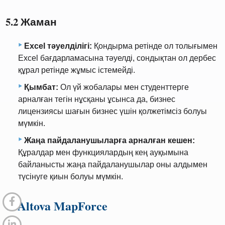
5.2 Жаман
Excel тәуелділігі:
Қондырма ретінде ол толығымен
Excel бағдарламасына тәуелді, сондықтан ол дербес
құрал ретінде жұмыс істемейді.
Қымбат:
Ол үй жобалары мен студенттерге
арналған тегін нұсқаны ұсынса да, бизнес
лицензиясы шағын бизнес үшін қолжетімсіз болуы
мүмкін.
Жаңа пайдаланушыларға арналған кешен:
Құралдар мен функциялардың кең ауқымына
байланысты жаңа пайдаланушылар оны алдымен
түсінуге қиын болуы мүмкін.
6. Altova MapForce