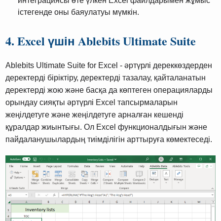
интеграциясы өте үлкен Excel файлдарымен жұмыс
істегенде оны баяулатуы мүмкін.
4. Excel үшін Ablebits Ultimate Suite
Ablebits Ultimate Suite for Excel - әртүрлі дереккөздерден
деректерді біріктіру, деректерді тазалау, қайталанатын
деректерді жою және басқа да көптеген операцияларды
орындау сияқты әртүрлі Excel тапсырмаларын
жеңілдетуге және жеңілдетуге арналған кешенді
құралдар жиынтығы. Ол Excel функционалдығын және
пайдаланушылардың тиімділігін арттыруға көмектеседі.