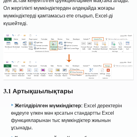
ден астам кеңейтілген функциялармен мақтана алады.
Ол жергілікті мүмкіндіктерден әлдеқайда жоғары
мүмкіндіктерді қамтамасыз ете отырып, Excel-ді
күшейтеді.
3.1 Артықшылықтары
Жетілдірілген мүмкіндіктер:
Excel деректерін
өңдеуге үлкен мән қосатын стандартты Excel
функцияларынан тыс мүмкіндіктер жиынын
ұсынады.