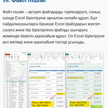
Файл пішімі – әртүрлі файлдарды түрлендіруге, соның
ішінде Excel біріктіруіне арналған онлайн құрал. Бұл
пайдаланушыларға бірнеше Excel файлдарын жүктеп
салуға және бір біріктірілген файлды шығаруға
мүмкіндік беретін қарапайым құрал. Ол Excel біріктіруіне
қол жетімді және қарапайым тәсілді ұсынады.