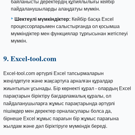
байланысты деректердің құпиялылығы кейбір
пайдаланушыларды алаңдатуы мүмкін.
Шектеулі мүмкіндіктер:
Кейбір басқа Excel
процессорларымен салыстырғанда ол қосымша
мүмкіндіктер мен функциялар тұрғысынан жетіспеуі
мүмкін.
9. Excel-tool.com
Excel-tool.com әртүрлі Excel тапсырмаларын
жеңілдетуге және жақсартуға арналған құралдар
жиынтығын ұсынады. Бір көрнекті құрал - олардың Excel
парақтарын біріктіру бағдарламалық құралы, ол
пайдаланушыларға жұмыс парақтарында әртүрлі
пішімдер мен деректер орналасулары болса да,
бірнеше Excel жұмыс парағын бір жұмыс парағына
жылдам және дәл біріктіруге мүмкіндік береді.