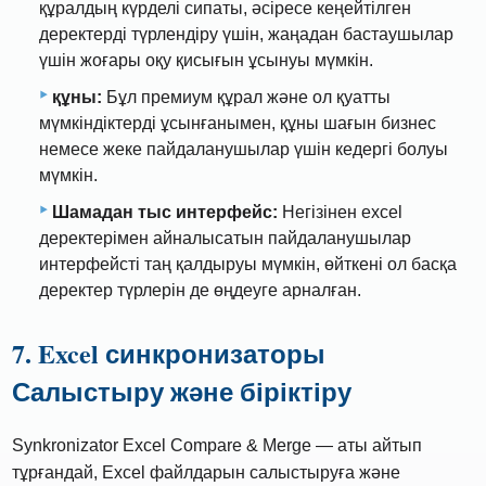
құралдың күрделі сипаты, әсіресе кеңейтілген
деректерді түрлендіру үшін, жаңадан бастаушылар
үшін жоғары оқу қисығын ұсынуы мүмкін.
құны:
Бұл премиум құрал және ол қуатты
мүмкіндіктерді ұсынғанымен, құны шағын бизнес
немесе жеке пайдаланушылар үшін кедергі болуы
мүмкін.
Шамадан тыс интерфейс:
Негізінен excel
деректерімен айналысатын пайдаланушылар
интерфейсті таң қалдыруы мүмкін, өйткені ол басқа
деректер түрлерін де өңдеуге арналған.
7. Excel синкронизаторы
Салыстыру және біріктіру
Synkronizator Excel Compare & Merge — аты айтып
тұрғандай, Excel файлдарын салыстыруға және