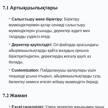
7.1 Артықшылықтары
Салыстыру және біріктіру:
Біріктіру
мүмкіндіктерімен қатар сенімді салыстыру
мүмкіндіктерін ұсынады, деректер аудиті мен
талдауды үздіксіз етеді.
Деректер қауіпсіздігі:
Ол файлдар арасындағы
айырмашылықтарды қайта жазудың орнына
біріктіретіндіктен, деректердің жоғалу қаупі аз
болады.
Customization:
Пайдаланушы қалаулары үшін
теңшеуді ұсына отырып, айырмашылықтарды сүзу,
бөлектеу немесе өткізіп жіберу мүмкіндігін береді.
7.2 Жаман
Excel-тәуелділігі:
Үлкен деректер жиынымен оның