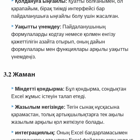
Қолдануға ыңғайлы:
Қуатты болғанымен, ол
қарапайым, бірақ тиімді интерфейсі бар
пайдаланушыға ыңғайлы болу үшін жасалған.
Уақытты үнемдеу:
Пайдаланушының
формулаларды кодтау немесе қолмен енгізу
қажеттілігін азайта отырып, оның дайын
формулалары мен функциялары арқылы уақытты
үнемдеңіз.
3.2 Жаман
Міндетті қондырма:
Бұл қондырма, сондықтан
Excel жұмыс істеуін талап етеді.
Жазылым негізінде:
Тегін сынақ нұсқасына
қарамастан, толық артықшылықтарға тек ақылы
жазылым арқылы қол жеткізуге болады.
интеграциялық:
Оның Excel бағдарламасымен