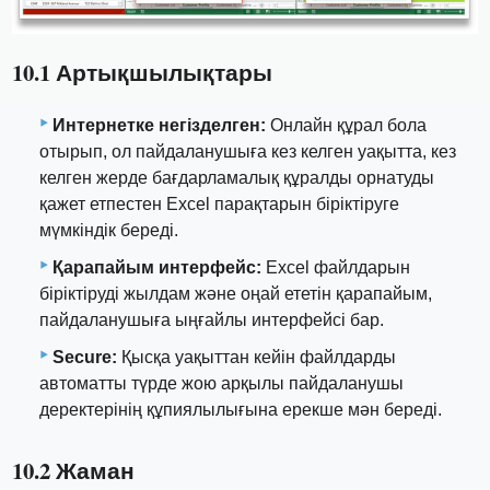
10.1 Артықшылықтары
Интернетке негізделген:
Онлайн құрал бола
отырып, ол пайдаланушыға кез келген уақытта, кез
келген жерде бағдарламалық құралды орнатуды
қажет етпестен Excel парақтарын біріктіруге
мүмкіндік береді.
Қарапайым интерфейс:
Excel файлдарын
біріктіруді жылдам және оңай ететін қарапайым,
пайдаланушыға ыңғайлы интерфейсі бар.
Secure:
Қысқа уақыттан кейін файлдарды
автоматты түрде жою арқылы пайдаланушы
деректерінің құпиялылығына ерекше мән береді.
10.2 Жаман