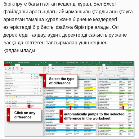
біріктіруге бағытталған кешенді құрал. Бұл Excel
файлдары арасындағы айырмашылықтарды анықтауға
арналған тамаша құрал және бірнеше көздердегі
өзгерістерді бір басты файлға біріктіре алады. Ол
деректерді талдау, аудит, деректерді салыстыру және
басқа да көптеген тапсырмалар үшін кеңінен
қолданылады.