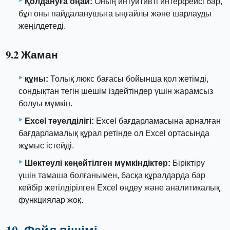
Қолдануға оңай:
Оның интуитивті интерфейсі бар,
бұл оны пайдаланушыға ыңғайлы және шарлауды
жеңілдетеді.
9.2 Жаман
құны:
Толық люкс бағасы бойынша қол жетімді,
сондықтан тегін шешім іздейтіндер үшін жарамсыз
болуы мүмкін.
Excel тәуелділігі:
Excel бағдарламасына арналған
бағдарламалық құрал ретінде ол Excel ортасында
жұмыс істейді.
Шектеулі кеңейтілген мүмкіндіктер:
Біріктіру
үшін тамаша болғанымен, басқа құралдарда бар
кейбір жетілдірілген Excel өңдеу және аналитикалық
функциялар жоқ.
10. Файл пішімі