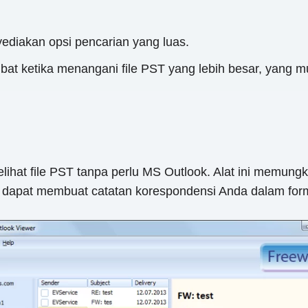
yediakan opsi pencarian yang luas.
mbat ketika menangani file PST yang lebih besar, yan
elihat file PST tanpa perlu MS Outlook. Alat ini memung
ga dapat membuat catatan korespondensi Anda dalam form